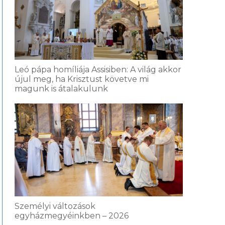
Leó pápa homíliája Assisiben: A világ akkor
újul meg, ha Krisztust követve mi
magunk is átalakulunk
Személyi változások
egyházmegyéinkben – 2026