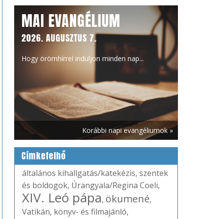
MAI EVANGÉLIUM
2026. AUGUSZTUS 7.
Hogy örömhírrel induljon minden nap...
Korábbi napi evangéliumok »
Címkefelhő
általános kihallgatás/katekézis
,
szentek
és boldogok
,
Úrangyala/Regina Coeli
,
XIV. Leó pápa
ökumené
,
,
Vatikán
,
könyv- és filmajánló
,