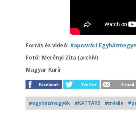
Forrás és videó
:
Kaposvári Egyházmegy
Fotó: Merényi Zita (archív)
Magyar Kurír
#egyházmegyék
#KATTÁRS
#média
#pa
Kapcsolódó
fotógaléria