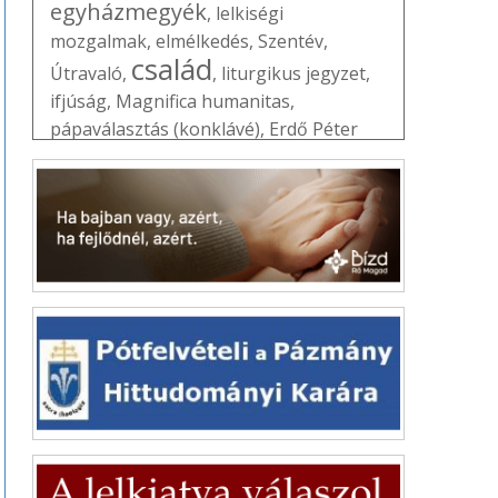
egyházmegyék
,
lelkiségi
mozgalmak
,
elmélkedés
,
Szentév
,
család
Útravaló
,
,
liturgikus jegyzet
,
ifjúság
,
Magnifica humanitas
,
pápaválasztás (konklávé)
,
Erdő Péter