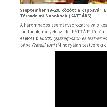
Szeptember 18–20. között a Kaposvári E
Társadalmi Napoknak (KATTÁRS).
A háromnapos eseménysorozatra való kész
indítanak, melyek az idei KATTÁRS fő tém
ezelőtt kiadott,
Igazságosabb és testvéries
pápa
Fratelli tutti
(Mindnyájan testvérek) c