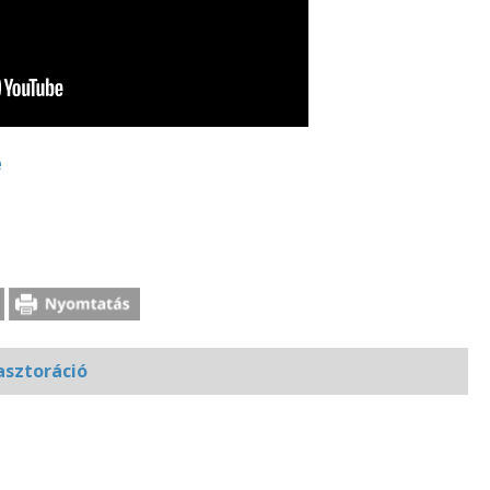
e
sztoráció