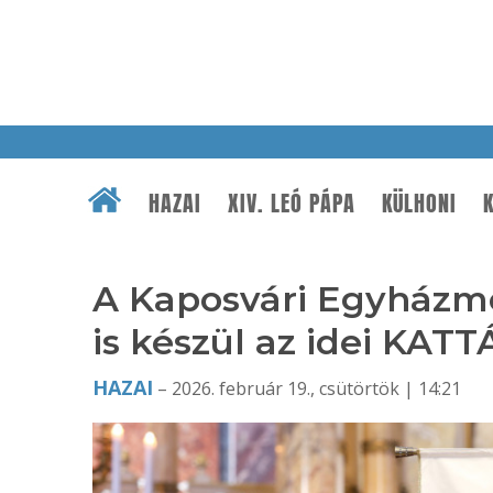
HAZAI
XIV. LEÓ PÁPA
KÜLHONI
K
A Kaposvári Egyházme
is készül az idei KATT
HAZAI
– 2026. február 19., csütörtök | 14:21