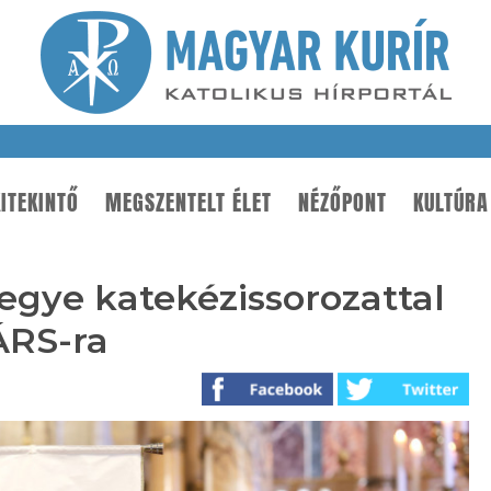
ITEKINTŐ
MEGSZENTELT ÉLET
NÉZŐPONT
KULTÚRA
gye katekézissorozattal
ÁRS-ra