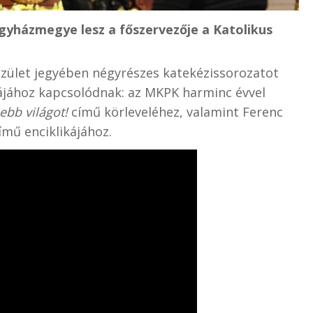
gyházmegye lesz a főszervezője a Katolikus
ület jegyében négyrészes katekézissorozatot
ájához kapcsolódnak: az MKPK harminc évvel
ebb világot!
című körleveléhez, valamint Ferenc
ímű enciklikájához.