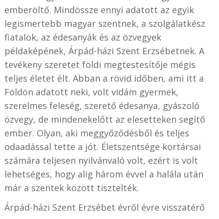
emberöltő. Mindössze ennyi adatott az egyik
legismertebb magyar szentnek, a szolgálatkész
fiatalok, az édesanyák és az özvegyek
példaképének, Árpád-házi Szent Erzsébetnek. A
tevékeny szeretet földi megtestesítője mégis
teljes életet élt. Abban a rövid időben, ami itt a
Földön adatott neki, volt vidám gyermek,
szerelmes feleség, szerető édesanya, gyászoló
özvegy, de mindenekelőtt az elesetteken segítő
ember. Olyan, aki meggyőződésből és teljes
odaadással tette a jót. Életszentsége kortársai
számára teljesen nyilvánvaló volt, ezért is volt
lehetséges, hogy alig három évvel a halála után
már a szentek között tisztelték.
Árpád-házi Szent Erzsébet évről évre visszatérő