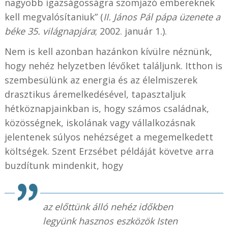
nagyobb igazságosságra szomjazó embereknek
kell megvalósítaniuk” (
II. János Pál pápa üzenete a
béke 35. világnapjára
; 2002. január 1.).
Nem is kell azonban hazánkon kívülre néznünk,
hogy nehéz helyzetben lévőket találjunk. Itthon is
szembesülünk az energia és az élelmiszerek
drasztikus áremelkedésével, tapasztaljuk
hétköznapjainkban is, hogy számos családnak,
közösségnek, iskolának vagy vállalkozásnak
jelentenek súlyos nehézséget a megemelkedett
költségek. Szent Erzsébet példáját követve arra
buzdítunk mindenkit, hogy
az előttünk álló nehéz időkben
legyünk hasznos eszközök Isten