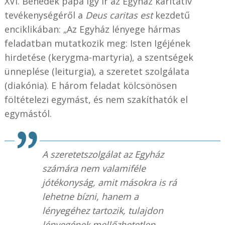
XVI. Benedek pápa így ír az Egyház karitatív
tevékenységéről a
Deus caritas est
kezdetű
enciklikában: „Az Egyház lényege hármas
feladatban mutatkozik meg: Isten Igéjének
hirdetése (kerygma-martyria), a szentségek
ünneplése (leiturgia), a szeretet szolgálata
(diakónia). E három feladat kölcsönösen
föltételezi egymást, és nem szakíthatók el
egymástól.
A szeretetszolgálat az Egyház
számára nem valamiféle
jótékonyság, amit másokra is rá
lehetne bízni, hanem a
lényegéhez tartozik, tulajdon
lényegének mellőzhetetlen