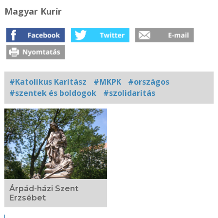
Magyar Kurír
#Katolikus Karitász
#MKPK
#országos
#szentek és boldogok
#szolidaritás
Kapcsolódó
fotógaléria
Árpád-házi Szent
Erzsébet