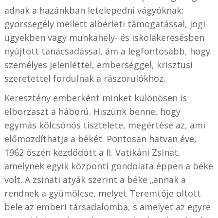
adnak a hazánkban letelepedni vágyóknak:
gyorssegély mellett albérleti támogatással, jogi
ügyekben vagy munkahely- és iskolakeresésben
nyújtott tanácsadással, ám a legfontosabb, hogy
személyes jelenléttel, emberséggel, krisztusi
szeretettel fordulnak a rászorulókhoz.
Keresztény emberként minket különösen is
elborzaszt a háború. Hiszünk benne, hogy
egymás kölcsönös tisztelete, megértése az, ami
előmozdíthatja a békét. Pontosan hatvan éve,
1962 őszén kezdődött a II. Vatikáni Zsinat,
amelynek egyik központi gondolata éppen a béke
volt. A zsinati atyák szerint a béke „annak a
rendnek a gyümölcse, melyet Teremtője oltott
bele az emberi társadalomba, s amelyet az egyre