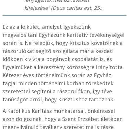
kifejezése” (
Deus caritas est
, 25).
Ez az a lelkület, amelyet igyekszünk
megvalósítani Egyházunk karitatív tevékenységei
során is. Ne feledjük, hogy Krisztus követőinek a
rászorulókat segítő szolgálata már a kezdeti
időkben kivívta a pogányok csodálatát is, és
figyelmüket a keresztény közösségre irányította.
Kétezer éves történelmünk során az Egyház
tagjai minden történelmi korban törekedtek
szeretettel segíteni a rászorulókon, így téve
tanúságot arról, hogy Krisztushoz tartoznak.
A Katolikus Karitász munkatársai, önkéntesei
azon dolgoznak, hogy a Szent Erzsébet életében
megnyilvánuló tevékeny szeretet ma is része