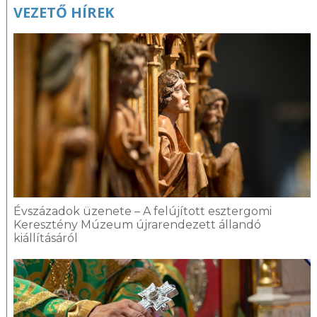
VEZETŐ HÍREK
Évszázadok üzenete – A felújított esztergomi
Keresztény Múzeum újrarendezett állandó
kiállításáról