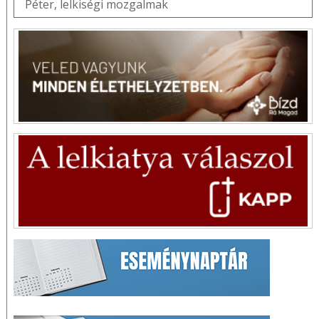
Péter
,
lelkiségi mozgalmak