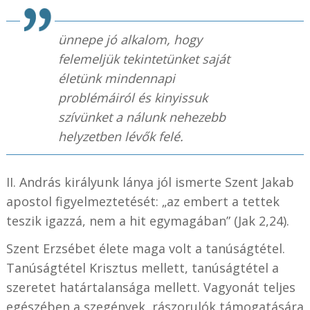
ünnepe jó alkalom, hogy
felemeljük tekintetünket saját
életünk mindennapi
problémáiról és kinyissuk
szívünket a nálunk nehezebb
helyzetben lévők felé.
II. András királyunk lánya jól ismerte Szent Jakab
apostol figyelmeztetését: „az embert a tettek
teszik igazzá, nem a hit egymagában” (Jak 2,24).
Szent Erzsébet élete maga volt a tanúságtétel.
Tanúságtétel Krisztus mellett, tanúságtétel a
szeretet határtalansága mellett. Vagyonát teljes
egészében a szegények, rászorulók támogatására