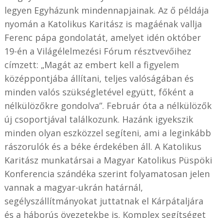
legyen Egyházunk mindennapjainak. Az ő példája
nyomán a Katolikus Karitász is magáénak vallja
Ferenc pápa gondolatát, amelyet idén október
19-én a Világélelmezési Fórum résztvevőihez
címzett: „Magát az embert kell a figyelem
középpontjába állítani, teljes valóságában és
minden valós szükségletével együtt, főként a
nélkülözőkre gondolva”. Február óta a nélkülözők
új csoportjával találkozunk. Hazánk igyekszik
minden olyan eszközzel segíteni, ami a leginkább
rászorulók és a béke érdekében áll. A Katolikus
Karitász munkatársai a Magyar Katolikus Püspöki
Konferencia szándéka szerint folyamatosan jelen
vannak a magyar-ukrán határnál,
segélyszállítmányokat juttatnak el Kárpátaljára
és a háborús övezetekbe is. Komplex segítséget