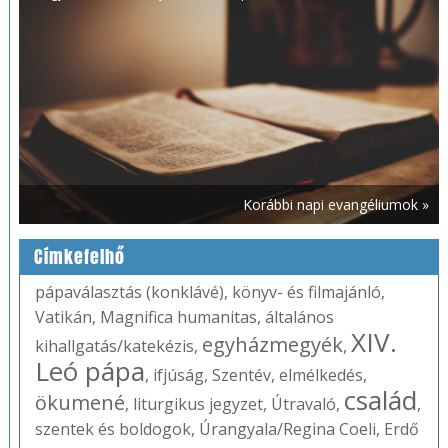
Korábbi napi evangéliumok »
Címkefelhő
pápaválasztás (konklávé)
,
könyv- és filmajánló
,
Vatikán
,
Magnifica humanitas
,
általános
XIV.
egyházmegyék
kihallgatás/katekézis
,
,
Leó pápa
,
ifjúság
,
Szentév
,
elmélkedés
,
család
ökumené
,
liturgikus jegyzet
,
Útravaló
,
,
szentek és boldogok
,
Úrangyala/Regina Coeli
,
Erdő