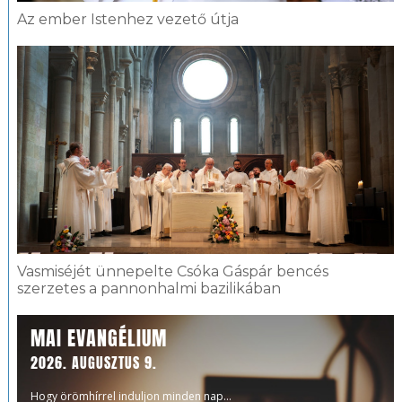
Az ember Istenhez vezető útja
Vasmiséjét ünnepelte Csóka Gáspár bencés
szerzetes a pannonhalmi bazilikában
MAI EVANGÉLIUM
2026. AUGUSZTUS 9.
Hogy örömhírrel induljon minden nap...