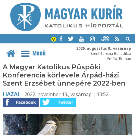
2026. augusztus 9., vasárnap
Menü
Szent Terézia Benedikta
Emõd, Román
A Magyar Katolikus Püspöki
Konferencia körlevele Árpád-házi
Szent Erzsébet ünnepére 2022-ben
HAZAI
– 2022. november 13., vasárnap | 13:52