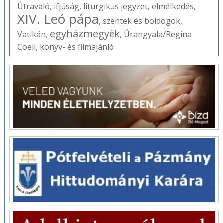
Útravaló
,
ifjúság
,
liturgikus jegyzet
,
elmélkedés
,
XIV. Leó pápa
,
szentek és boldogok
,
egyházmegyék
Vatikán
,
,
Úrangyala/Regina
Coeli
,
könyv- és filmajánló