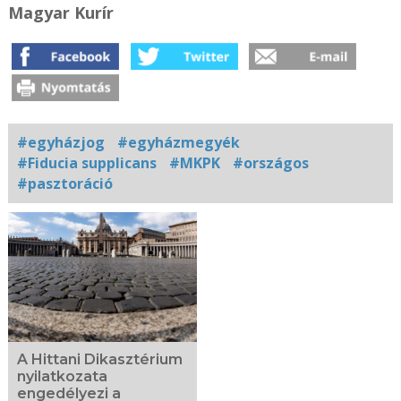
Magyar Kurír
#egyházjog
#egyházmegyék
#Fiducia supplicans
#MKPK
#országos
#pasztoráció
Kapcsolódó
fotógaléria
A Hittani Dikasztérium
nyilatkozata
engedélyezi a