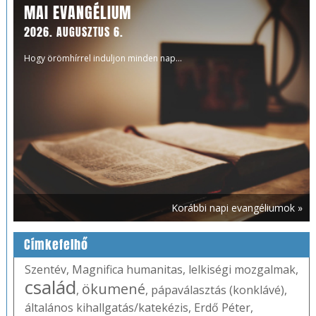
MAI EVANGÉLIUM
2026. AUGUSZTUS 6.
Hogy örömhírrel induljon minden nap...
Korábbi napi evangéliumok »
Címkefelhő
Szentév
,
Magnifica humanitas
,
lelkiségi mozgalmak
,
család
ökumené
,
,
pápaválasztás (konklávé)
,
általános kihallgatás/katekézis
,
Erdő Péter
,