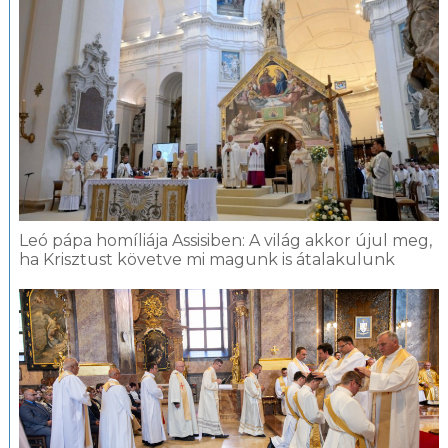
Leó pápa homíliája Assisiben: A világ akkor újul meg,
ha Krisztust követve mi magunk is átalakulunk