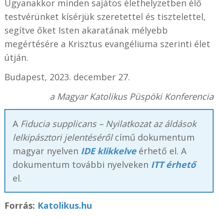
Ugyanakkor minden sajátos élethelyzetben élő
testvérünket kísérjük szeretettel és tisztelettel,
segítve őket Isten akaratának mélyebb
megértésére a Krisztus evangéliuma szerinti élet
útján.
Budapest, 2023. december 27.
a Magyar Katolikus Püspöki Konferencia
A
Fiducia supplicans – Nyilatkozat az áldások
lelkipásztori jelentéséről
című dokumentum
magyar nyelven
IDE klikkelve
érhető el. A
dokumentum további nyelveken
ITT érhető
el.
Forrás:
Katolikus.hu