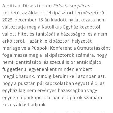
A Hittani Dikasztérium
Fiducia supplicans
kezdetű, az áldások lelkipásztori természetéről
2023. december 18-án kiadott nyilatkozata nem
változtatja meg a Katolikus Egyház kezdettől
vallott hitét és tanítását a házasságról és a nemi
erkölcsről. Hazánk lelkipásztori helyzetét
mérlegelve a Püspöki Konferencia útmutatásként
fogalmazza meg a lelkipásztorok számára, hogy
nemi identitásától és szexuális orientációjától
függetlenül egyénenként minden embert
megáldhatunk, mindig kerülni kell azonban azt,
hogy a pusztán párkapcsolatban együtt élő, az
egyházilag nem érvényes házasságban vagy
egynemű párkapcsolatban élő párok számára
közös áldást adjunk.