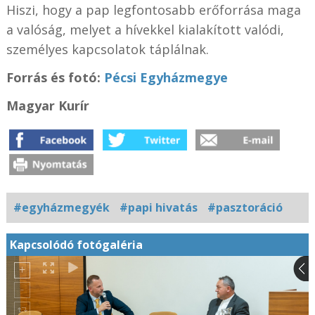
Hiszi, hogy a pap legfontosabb erőforrása maga
a valóság, melyet a hívekkel kialakított valódi,
személyes kapcsolatok táplálnak.
Forrás és f
otó:
Pécsi Egyházmegye
Magyar Kurír
#egyházmegyék
#papi hivatás
#pasztoráció
Kapcsolódó fotógaléria