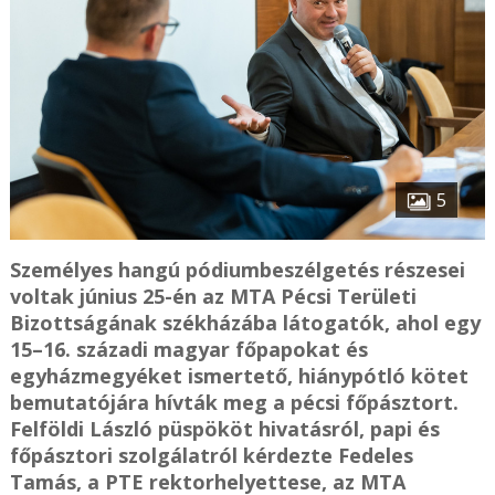
5
Személyes hangú pódiumbeszélgetés részesei
voltak június 25-én az MTA Pécsi Területi
Bizottságának székházába látogatók, ahol egy
15–16. századi magyar főpapokat és
egyházmegyéket ismertető, hiánypótló kötet
bemutatójára hívták meg a pécsi főpásztort.
Felföldi László püspököt hivatásról, papi és
főpásztori szolgálatról kérdezte Fedeles
Tamás, a PTE rektorhelyettese, az MTA