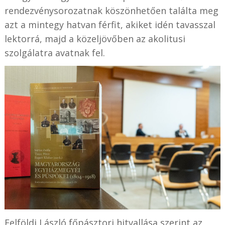
rendezvénysorozatnak köszönhetően találta meg
azt a mintegy hatvan férfit, akiket idén tavasszal
lektorrá, majd a közeljövőben az akolitusi
szolgálatra avatnak fel.
Felföldi László főpásztori hitvallása szerint az