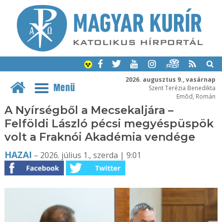
2026. augusztus 9., vasárnap
Menü
Szent Terézia Benedikta
Emõd, Román
A Nyírségből a Mecsekaljára –
Felföldi László pécsi megyéspüspök
volt a Fraknói Akadémia vendége
HAZAI
– 2026. július 1., szerda | 9:01