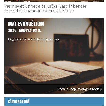
Vasmiséjét ünnepelte Csóka Gáspár bencés
szerzetes a pannonhalmi bazilikában
MAI EVANGÉLIUM
2026. AUGUSZTUS 9.
Hogy örömhírrel induljon minden nap...
Korábbi napi evangéliumok »
Címkefelhő