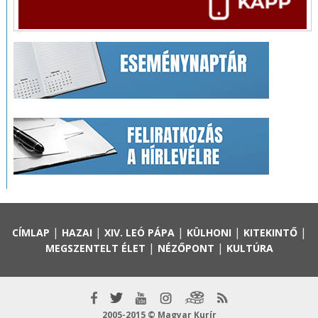
|
|
|
|
|
CÍMLAP
HAZAI
XIV. LEÓ PÁPA
KÜLHONI
KITEKINTŐ
|
|
MEGSZENTELT ÉLET
NÉZŐPONT
KULTÚRA
2005-2015 © Magyar Kurír