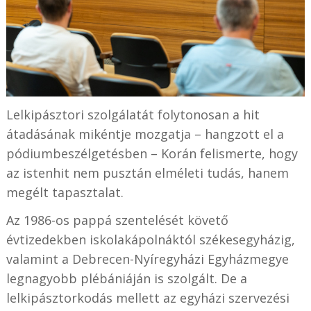
Lelkipásztori szolgálatát folytonosan a hit
átadásának mikéntje mozgatja – hangzott el a
pódiumbeszélgetésben – Korán felismerte, hogy
az istenhit nem pusztán elméleti tudás, hanem
megélt tapasztalat.
Az 1986-os pappá szentelését követő
évtizedekben iskolakápolnáktól székesegyházig,
valamint a Debrecen-Nyíregyházi Egyházmegye
legnagyobb plébániáján is szolgált. De a
lelkipásztorkodás mellett az egyházi szervezési