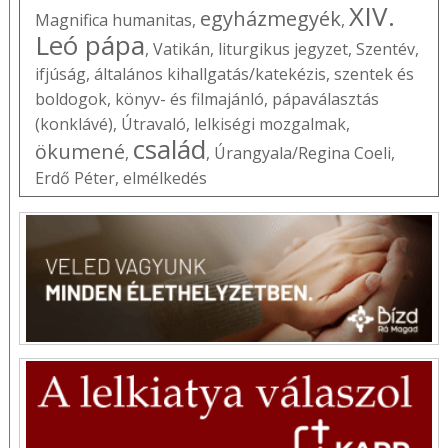
XIV.
egyházmegyék
Magnifica humanitas
,
,
Leó pápa
,
Vatikán
,
liturgikus jegyzet
,
Szentév
,
ifjúság
,
általános kihallgatás/katekézis
,
szentek és
boldogok
,
könyv- és filmajánló
,
pápaválasztás
(konklávé)
,
Útravaló
,
lelkiségi mozgalmak
,
család
ökumené
,
,
Úrangyala/Regina Coeli
,
Erdő Péter
,
elmélkedés