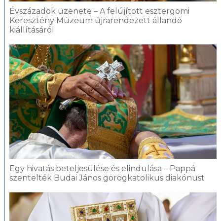
Évszázadok üzenete – A felújított esztergomi
Keresztény Múzeum újrarendezett állandó
kiállításáról
Egy hivatás beteljesülése és elindulása – Pappá
szentelték Budai János görögkatolikus diakónust