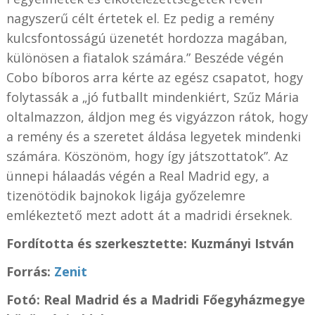
nagyszerű célt értetek el. Ez pedig a remény
kulcsfontosságú üzenetét hordozza magában,
különösen a fiatalok számára.” Beszéde végén
Cobo bíboros arra kérte az egész csapatot, hogy
folytassák a „jó futballt mindenkiért, Szűz Mária
oltalmazzon, áldjon meg és vigyázzon rátok, hogy
a remény és a szeretet áldása legyetek mindenki
számára. Köszönöm, hogy így játszottatok”. Az
ünnepi hálaadás végén a Real Madrid egy, a
tizenötödik bajnokok ligája győzelemre
emlékeztető mezt adott át a madridi érseknek.
Fordította és szerkesztette: Kuzmányi István
Forrás:
Zenit
Fotó: Real Madrid és a Madridi Főegyházmegye