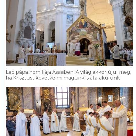
Leó pápa homíliája Assisiben: A világ akkor újul meg,
ha Krisztust követve mi magunk is átalakulunk