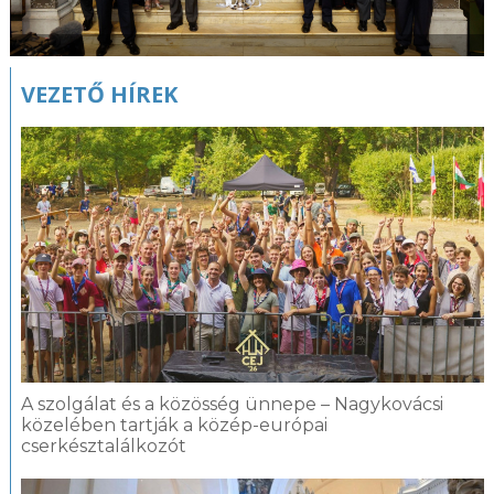
VEZETŐ HÍREK
A szolgálat és a közösség ünnepe – Nagykovácsi
közelében tartják a közép-európai
cserkésztalálkozót