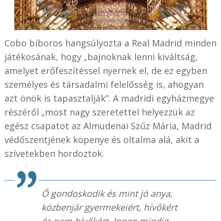
Cobo bíboros hangsúlyozta a Real Madrid minden
játékosának, hogy „bajnoknak lenni kiváltság,
amelyet erőfeszítéssel nyernek el, de ez egyben
személyes és társadalmi felelősség is, ahogyan
azt önök is tapasztalják”. A madridi egyházmegye
részéről „most nagy szeretettel helyezzük az
egész csapatot az Almudenai Szűz Mária, Madrid
védőszentjének köpenye és oltalma alá, akit a
szívetekben hordoztok.
Ő gondoskodik és mint jó anya,
közbenjár gyermekeiért, hívőkért
és nem hívőkért. Innen mindig