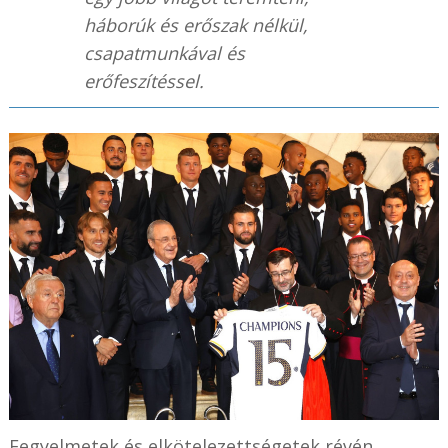
háborúk és erőszak nélkül,
csapatmunkával és
erőfeszítéssel.
Fegyelmetek és elkötelezettségetek révén