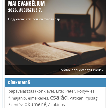
MAI EVANGÉLIUM
2026. AUGUSZTUS 7.
Hogy örömhírrel induljon minden nap...
Korábbi napi evangéliumok »
Címkefelhő
pápaválasztás (konklávé)
,
Erdő Péter
,
könyv- és
család
filmajánló
,
elmélkedés
,
,
Vatikán
,
ifjúság
,
ökumené
Szentév
,
,
általános