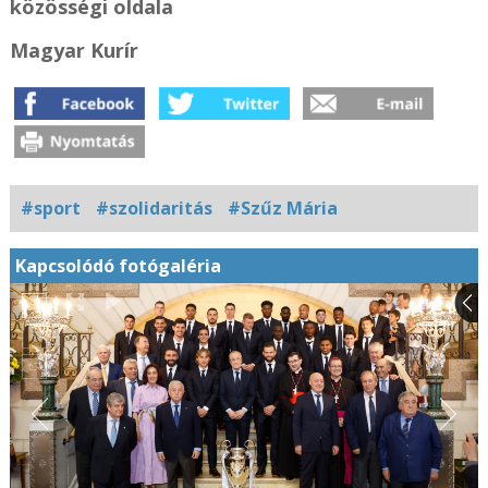
közösségi oldala
Magyar Kurír
#sport
#szolidaritás
#Szűz Mária
Kapcsolódó fotógaléria