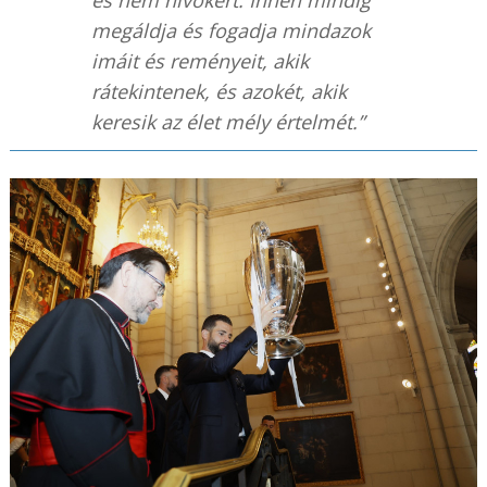
megáldja és fogadja mindazok
imáit és reményeit, akik
rátekintenek, és azokét, akik
keresik az élet mély értelmét.”