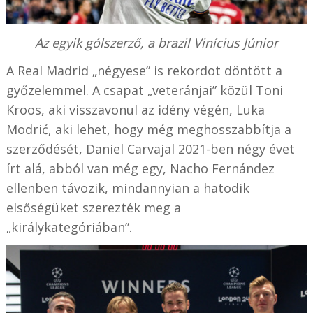
Az egyik gólszerző, a brazil Vinícius Júnior
A Real Madrid „négyese” is rekordot döntött a
győzelemmel. A csapat „veteránjai” közül Toni
Kroos, aki visszavonul az idény végén, Luka
Modrić, aki lehet, hogy még meghosszabbítja a
szerződését, Daniel Carvajal 2021-ben négy évet
írt alá, abból van még egy, Nacho Fernández
ellenben távozik, mindannyian a hatodik
elsőségüket szerezték meg a
„királykategóriában”.