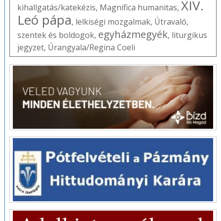
XIV.
kihallgatás/katekézis
,
Magnifica humanitas
,
Leó pápa
,
lelkiségi mozgalmak
,
Útravaló
,
egyházmegyék
szentek és boldogok
,
,
liturgikus
jegyzet
,
Úrangyala/Regina Coeli