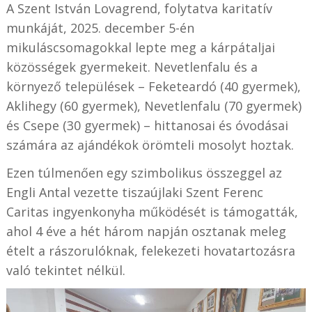
A Szent István Lovagrend, folytatva karitatív
munkáját, 2025. december 5-én
mikuláscsomagokkal lepte meg a kárpátaljai
közösségek gyermekeit. Nevetlenfalu és a
környező települések – Feketeardó (40 gyermek),
Aklihegy (60 gyermek), Nevetlenfalu (70 gyermek)
és Csepe (30 gyermek) – hittanosai és óvodásai
számára az ajándékok örömteli mosolyt hoztak.
Ezen túlmenően egy szimbolikus összeggel az
Engli Antal vezette tiszaújlaki Szent Ferenc
Caritas ingyenkonyha működését is támogatták,
ahol 4 éve a hét három napján osztanak meleg
ételt a rászorulóknak, felekezeti hovatartozásra
való tekintet nélkül.