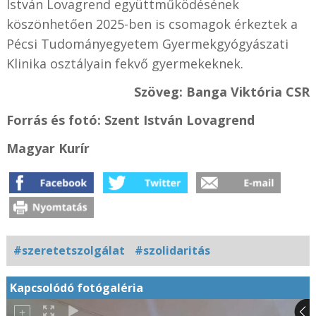
István Lovagrend együttműködésének
köszönhetően 2025-ben is csomagok érkeztek a
Pécsi Tudományegyetem Gyermekgyógyászati
Klinika osztályain fekvő gyermekeknek.
Szöveg: Banga Viktória CSR
Forrás és f
otó: Szent István Lovagrend
Magyar Kurír
#szeretetszolgálat
#szolidaritás
Kapcsolódó fotógaléria