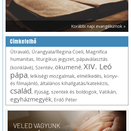
Korábbi napi evangéliumok »
Címkefelhő
Útravaló
,
Úrangyala/Regina Coeli
,
Magnifica
humanitas
,
liturgikus jegyzet
,
pápaválasztás
XIV. Leó
ökumené
(konklávé)
,
Szentév
,
,
pápa
,
lelkiségi mozgalmak
,
elmélkedés
,
könyv-
és filmajánló
,
általános kihallgatás/katekézis
,
család
,
ifjúság
,
szentek és boldogok
,
Vatikán
,
egyházmegyék
,
Erdő Péter