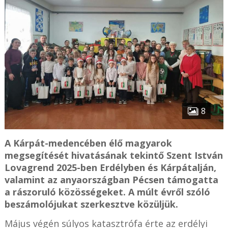
8
A Kárpát-medencében élő magyarok
megsegítését hivatásának tekintő Szent István
Lovagrend 2025-ben Erdélyben és Kárpátalján,
valamint az anyaországban Pécsen támogatta
a rászoruló közösségeket. A múlt évről szóló
beszámolójukat szerkesztve közüljük.
Május végén súlyos katasztrófa érte az erdélyi