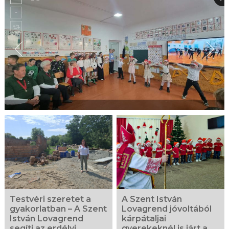
Testvéri szeretet a
A Szent István
gyakorlatban – A Szent
Lovagrend jóvoltából
István Lovagrend
kárpátaljai
segíti az erdélyi
gyerekeknél is járt a