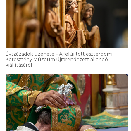
Évszázadok üzenete – A felújított esztergomi
Keresztény Múzeum újrarendezett állandó
kiállításáról