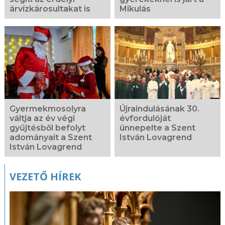
árvízkárosultakat is
Mikulás
Gyermekmosolyra
Újraindulásának 30.
váltja az év végi
évfordulóját
gyűjtésből befolyt
ünnepelte a Szent
adományait a Szent
István Lovagrend
István Lovagrend
VEZETŐ HÍREK