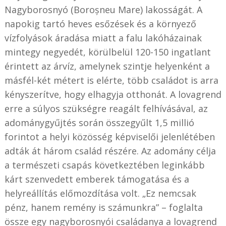
Nagyborosnyó (Boroșneu Mare) lakosságát. A
napokig tartó heves esőzések és a környező
vízfolyások áradása miatt a falu lakóházainak
mintegy negyedét, körülbelül 120-150 ingatlant
érintett az árvíz, amelynek szintje helyenként a
másfél-két métert is elérte, több családot is arra
kényszerítve, hogy elhagyja otthonát. A lovagrend
erre a súlyos szükségre reagált felhívásával, az
adománygyűjtés során összegyűlt 1,5 millió
forintot a helyi közösség képviselői jelenlétében
adták át három család részére. Az adomány célja
a természeti csapás következtében leginkább
kárt szenvedett emberek támogatása és a
helyreállítás előmozdítása volt. „Ez nemcsak
pénz, hanem remény is számunkra” – foglalta
össze egy nagyborosnyói családanya a lovagrend