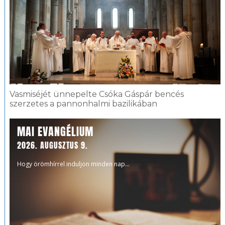
Vasmiséjét ünnepelte Csóka Gáspár bencés
szerzetes a pannonhalmi bazilikában
MAI EVANGÉLIUM
2026. AUGUSZTUS 9.
Hogy örömhírrel induljon minden nap...