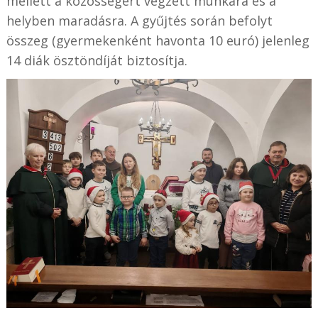
mellett a közösségért végzett munkára és a
helyben maradásra. A gyűjtés során befolyt
összeg (gyermekenként havonta 10 euró) jelenleg
14 diák ösztöndíját biztosítja.