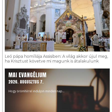
Leó pápa homíliája Assisiben: A világ akkor újul meg,
ha Krisztust követve mi magunk is átalakulunk
MAI EVANGÉLIUM
2026. AUGUSZTUS 7.
Hogy örömhírrel induljon minden nap...