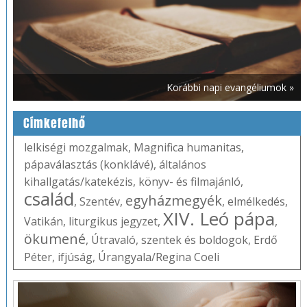
Korábbi napi evangéliumok »
Címkefelhő
lelkiségi mozgalmak
,
Magnifica humanitas
,
pápaválasztás (konklávé)
,
általános
kihallgatás/katekézis
,
könyv- és filmajánló
,
család
egyházmegyék
,
Szentév
,
,
elmélkedés
,
XIV. Leó pápa
Vatikán
,
liturgikus jegyzet
,
,
ökumené
,
Útravaló
,
szentek és boldogok
,
Erdő
Péter
,
ifjúság
,
Úrangyala/Regina Coeli