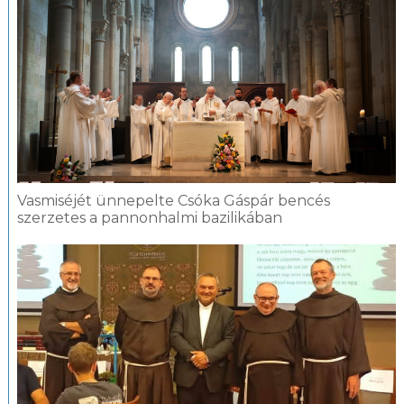
Vasmiséjét ünnepelte Csóka Gáspár bencés
szerzetes a pannonhalmi bazilikában