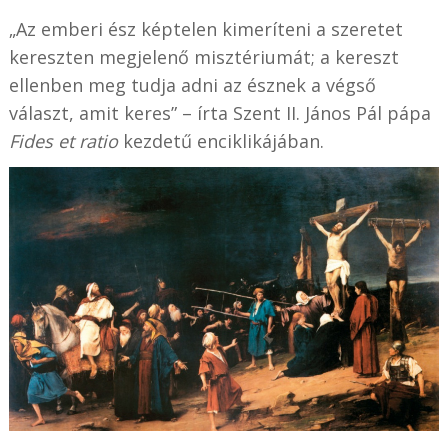
„Az emberi ész képtelen kimeríteni a szeretet
kereszten megjelenő misztériumát; a kereszt
ellenben meg tudja adni az észnek a végső
választ, amit keres” – írta Szent II. János Pál pápa
Fides et ratio
kezdetű enciklikájában.