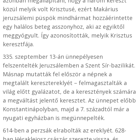
azonban megállapítani, hogy a három kereszt
közül melyik volt Krisztusé, ezért Makárius
jeruzsálemi püspök mindhármat hozzáérintette
egy halálos beteg asszonyhoz, aki az egyiktől
meggyógyult. Így azonosították, melyik Krisztus
keresztfája.
335. szeptember 13-án ünnepélyesen
felszentelték Jeruzsálemben a Szent Sír-bazilikát.
Másnap mutatták fel először a népnek a
megtalált keresztereklyét – felmagasztalták a
világ előtt gyalázatot, de a keresztények számára
a megváltást jelentő keresztet. Az ünnepet előbb
Konstantinápolyban, majd a 7. századtól már a
nyugati egyházban is megünnepelték.
614-ben a perzsák elrabolták az ereklyét. 628-
ban Hérakleiosz császár szerezte vissza, és