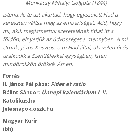
Munkácsy Mihály: Golgota (1844)
Istenünk, te azt akartad, hogy egyszülött Fiad a
kereszten váltsa meg az emberiséget. Add, hogy
mi, akik megismertük szeretetének titkát itt a
földön, elnyerjük az üdvösséget a mennyben. A mi
Urunk, Jézus Krisztus, a te Fiad által, aki veled él és
uralkodik a Szentlélekkel egységben, Isten
mindörökkön örökké. Ámen.
Forrás
II. János Pál pápa:
Fides et ratio
Bálint Sándor:
Ünnepi kalendárium I–II.
Katolikus.hu
Jelesnapok.oszk.hu
Magyar Kurír
(bh)