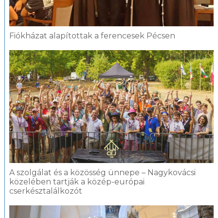
Fiókházat alapítottak a ferencesek Pécsen
A szolgálat és a közösség ünnepe – Nagykovácsi
közelében tartják a közép-európai
cserkésztalálkozót