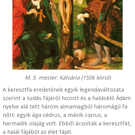
M. S. mester: Kálvária (1506 körül)
A keresztfa eredetének egyik legendaváltozata
szerint a tudás fájáról hozott és a haldokló Ádám
nyelve alá tett három almamagból háromágú fa
nőtt: egyik ága cédrus, a másik ciprus, a
harmadik olajág volt. Ebből ácsolták a keresztfát,
a halál fájából az élet fáját.