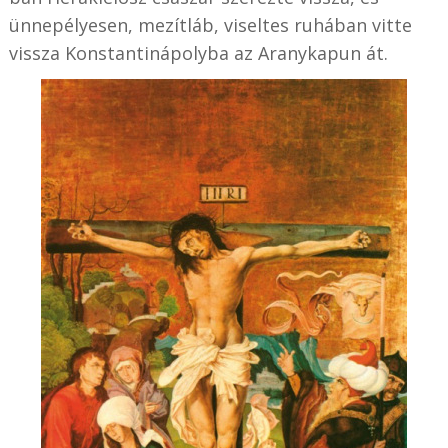
ünnepélyesen, mezítláb, viseltes ruhában vitte
vissza Konstantinápolyba az Aranykapun át.