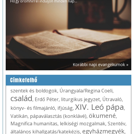
Hogy örömhírrel induljon minden nap...
Korábbi napi evangéliumok »
Címkefelhő
szentek és boldogok
,
Úrangyala/Regina Coeli
,
család
,
Erdő Péter
,
liturgikus jegyzet
,
Útravaló
,
XIV. Leó pápa
könyv- és filmajánló
,
ifjúság
,
,
ökumené
Vatikán
,
pápaválasztás (konklávé)
,
,
Magnifica humanitas
,
lelkiségi mozgalmak
,
Szentév
,
egyházmegyék
általános kihallgatás/katekézis
,
,