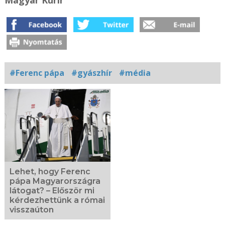
#Ferenc pápa
#gyászhír
#média
Kapcsolódó
fotógaléria
Lehet, hogy Ferenc
pápa Magyarországra
látogat? – Először mi
kérdezhettünk a római
visszaúton