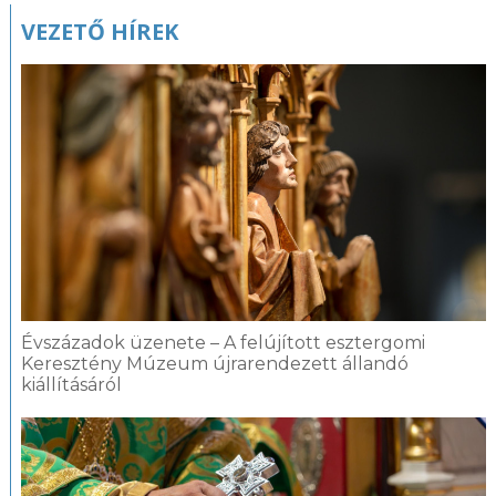
VEZETŐ HÍREK
Évszázadok üzenete – A felújított esztergomi
Keresztény Múzeum újrarendezett állandó
kiállításáról