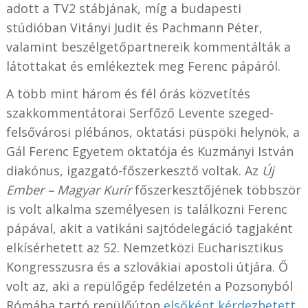
adott a TV2 stábjának, míg a budapesti
stúdióban Vitányi Judit és Pachmann Péter,
valamint beszélgetőpartnereik kommentálták a
látottakat és emlékeztek meg Ferenc pápáról.
A több mint három és fél órás közvetítés
szakkommentátorai Serfőző Levente szeged-
felsővárosi plébános, oktatási püspöki helynök, a
Gál Ferenc Egyetem oktatója és Kuzmányi István
diakónus, igazgató-főszerkesztő voltak. Az
Új
Ember – Magyar Kurír
főszerkesztőjének többször
is volt alkalma személyesen is találkozni Ferenc
pápával, akit a vatikáni sajtódelegáció tagjaként
elkísérhetett az 52. Nemzetközi Eucharisztikus
Kongresszusra és a szlovákiai apostoli útjára. Ő
volt az, aki a repülőgép fedélzetén a Pozsonyból
Rómába tartó repülőúton
elsőként kérdezhetett