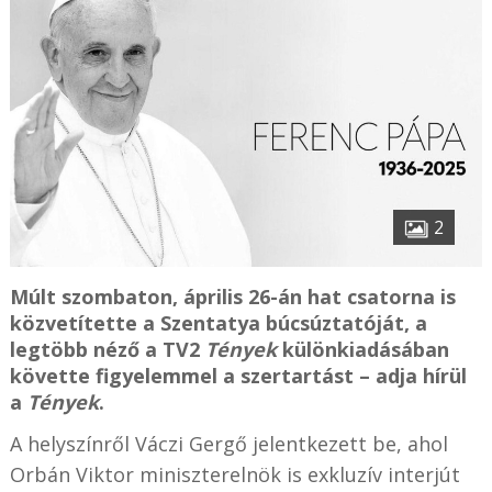
2
Múlt szombaton, április 26-án hat csatorna is
közvetítette a Szentatya búcsúztatóját, a
legtöbb néző a TV2
Tények
különkiadásában
követte figyelemmel a szertartást – adja hírül
a
Tények
.
A helyszínről Váczi Gergő jelentkezett be, ahol
Orbán Viktor miniszterelnök is exkluzív interjút