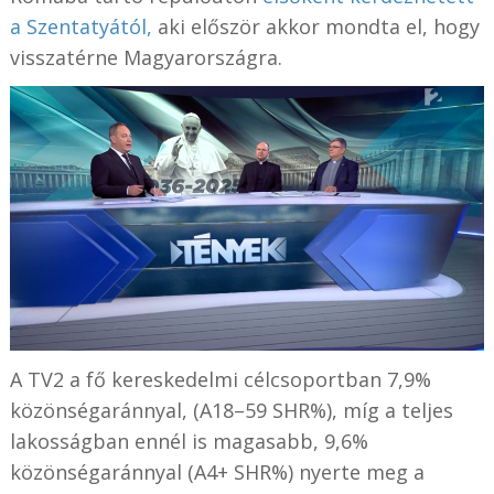
a Szentatyától,
aki először akkor mondta el, hogy
visszatérne Magyarországra.
A TV2 a fő kereskedelmi célcsoportban 7,9%
közönségaránnyal, (A18–59 SHR%), míg a teljes
lakosságban ennél is magasabb, 9,6%
közönségaránnyal (A4+ SHR%) nyerte meg a