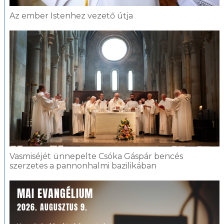
Az ember Istenhez vezető útja
Vasmiséjét ünnepelte Csóka Gáspár bencés
szerzetes a pannonhalmi bazilikában
MAI EVANGÉLIUM
2026. AUGUSZTUS 9.