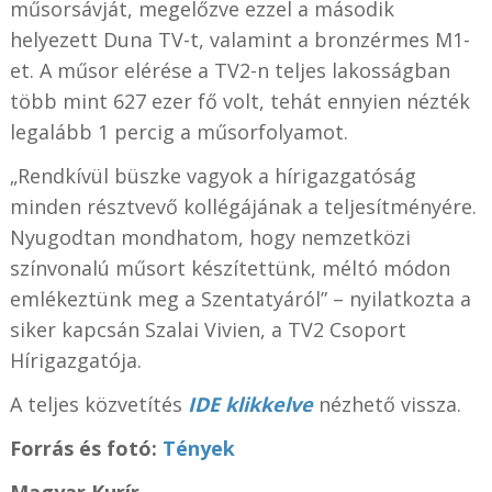
műsorsávját, megelőzve ezzel a második
helyezett Duna TV-t, valamint a bronzérmes M1-
et. A műsor elérése a TV2-n teljes lakosságban
több mint 627 ezer fő volt, tehát ennyien nézték
legalább 1 percig a műsorfolyamot.
„Rendkívül büszke vagyok a hírigazgatóság
minden résztvevő kollégájának a teljesítményére.
Nyugodtan mondhatom, hogy nemzetközi
színvonalú műsort készítettünk, méltó módon
emlékeztünk meg a Szentatyáról” – nyilatkozta a
siker kapcsán Szalai Vivien, a TV2 Csoport
Hírigazgatója.
A teljes közvetítés
IDE klikkelve
nézhető vissza.
Forrás és fotó:
Tények
Magyar Kurír