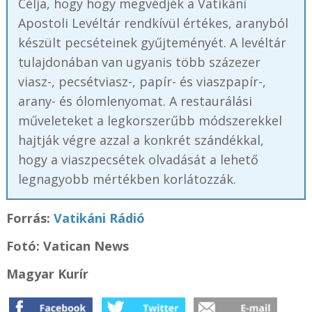
Célja, hogy hogy megvédjék a Vatikáni
Apostoli Levéltár rendkívül értékes, aranyból
készült pecséteinek gyűjteményét. A levéltár
tulajdonában van ugyanis több százezer
viasz-, pecsétviasz-, papír- és viaszpapír-,
arany- és ólomlenyomat. A restaurálási
műveleteket a legkorszerűbb módszerekkel
hajtják végre azzal a konkrét szándékkal,
hogy a viaszpecsétek olvadását a lehető
legnagyobb mértékben korlátozzák.
Forrás:
Vatikáni Rádió
Fotó: Vatican News
Magyar Kurír