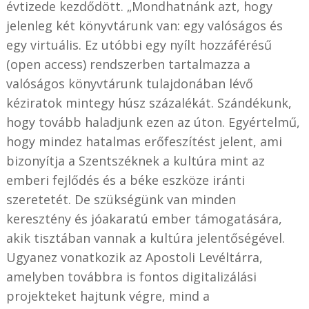
évtizede kezdődött. „Mondhatnánk azt, hogy
jelenleg két könyvtárunk van: egy valóságos és
egy virtuális. Ez utóbbi egy nyílt hozzáférésű
(open access) rendszerben tartalmazza a
valóságos könyvtárunk tulajdonában lévő
kéziratok mintegy húsz százalékát. Szándékunk,
hogy tovább haladjunk ezen az úton. Egyértelmű,
hogy mindez hatalmas erőfeszítést jelent, ami
bizonyítja a Szentszéknek a kultúra mint az
emberi fejlődés és a béke eszköze iránti
szeretetét. De szükségünk van minden
keresztény és jóakaratú ember támogatására,
akik tisztában vannak a kultúra jelentőségével.
Ugyanez vonatkozik az Apostoli Levéltárra,
amelyben továbbra is fontos digitalizálási
projekteket hajtunk végre, mind a