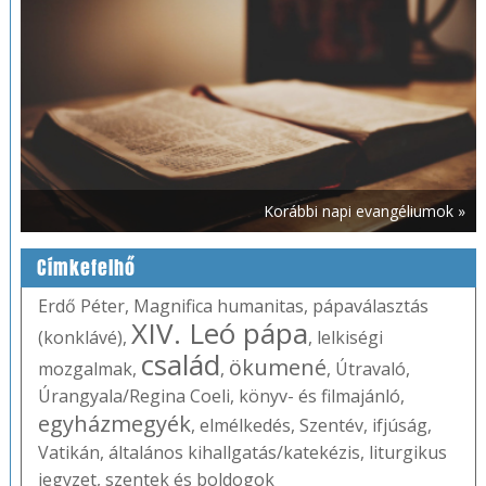
Korábbi napi evangéliumok »
Címkefelhő
Erdő Péter
,
Magnifica humanitas
,
pápaválasztás
XIV. Leó pápa
(konklávé)
,
,
lelkiségi
család
ökumené
mozgalmak
,
,
,
Útravaló
,
Úrangyala/Regina Coeli
,
könyv- és filmajánló
,
egyházmegyék
,
elmélkedés
,
Szentév
,
ifjúság
,
Vatikán
,
általános kihallgatás/katekézis
,
liturgikus
jegyzet
,
szentek és boldogok