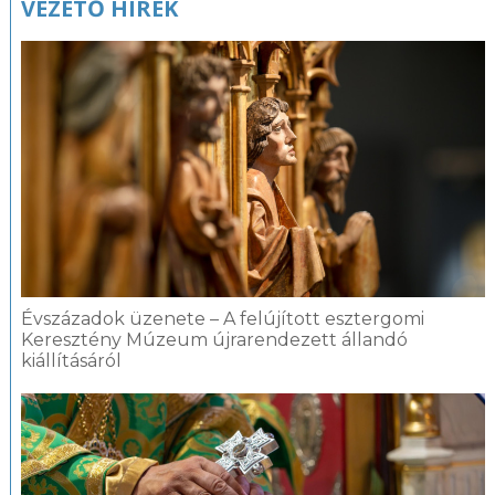
VEZETŐ HÍREK
Évszázadok üzenete – A felújított esztergomi
Keresztény Múzeum újrarendezett állandó
kiállításáról