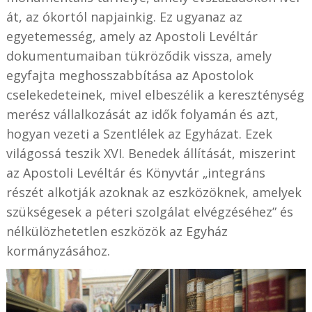
át, az ókortól napjainkig. Ez ugyanaz az
egyetemesség, amely az Apostoli Levéltár
dokumentumaiban tükröződik vissza, amely
egyfajta meghosszabbítása az Apostolok
cselekedeteinek, mivel elbeszélik a kereszténység
merész vállalkozását az idők folyamán és azt,
hogyan vezeti a Szentlélek az Egyházat. Ezek
világossá teszik XVI. Benedek állítását, miszerint
az Apostoli Levéltár és Könyvtár „integráns
részét alkotják azoknak az eszközöknek, amelyek
szükségesek a péteri szolgálat elvégzéséhez” és
nélkülözhetetlen eszközök az Egyház
kormányzásához.