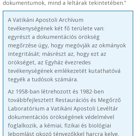
dokumentumok, mind a leltárak tekintetében.”
A Vatikáni Apostoli Archívum
tevékenységének két fő területe van:
egyrészt a dokumentációs örökség
megőrzése úgy, hogy megóvják az okmányok
integritását; másrészt az, hogy ezt az
örökséget, az Egyház évezredes
tevékenységének emlékezetét kutathatóvá
tegyék a tudósok számára.
Az 1958-ban létrehozott és 1982-ben
továbbfejlesztett Restaurációs és Megőrző
Laboratórium a Vatikáni Apostoli Levéltár
dokumentációs örökségének védelmével
foglalkozik, a kémiai, fizikai és biológiai
lebomlást okozó tényezőkkel harcra kelve.