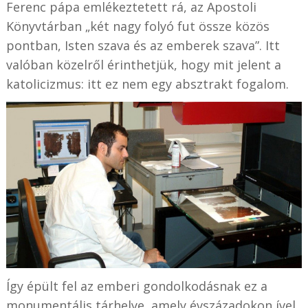
Ferenc pápa emlékeztetett rá, az Apostoli
Könyvtárban „két nagy folyó fut össze közös
pontban, Isten szava és az emberek szava”. Itt
valóban közelről érinthetjük, hogy mit jelent a
katolicizmus: itt ez nem egy absztrakt fogalom.
Így épült fel az emberi gondolkodásnak ez a
monumentális tárhelye, amely évszázadokon ível