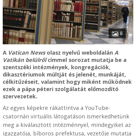
8
A
Vatican News
olasz nyelvű weboldalán
A
Vatikán belülről
címmel sorozat mutatja be a
szentszéki intézmények, kongregációk,
dikasztériumok múltját és jelenét, munkáját,
célkitűzéseit, valamint hogy miként működnek
ezek a pápa péteri szolgálatát előmozdító
szervezetek.
Az egyes képekre rákattintva a YouTube-
csatornán virtuális látogatáson ismerkedhetünk
meg a kiválasztott intézménnyel, mindegyiket az
igazgatója, bíboros prefektusa, vezetője mutatja