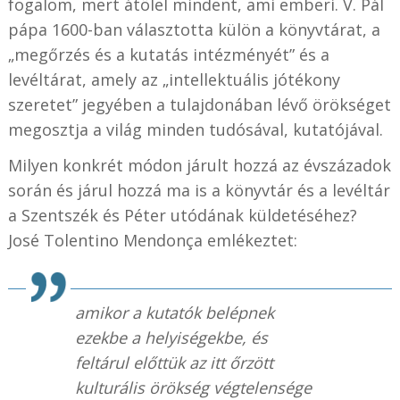
fogalom, mert átölel mindent, ami emberi. V. Pál
pápa 1600-ban választotta külön a könyvtárat, a
„megőrzés és a kutatás intézményét” és a
levéltárat, amely az „intellektuális jótékony
szeretet” jegyében a tulajdonában lévő örökséget
megosztja a világ minden tudósával, kutatójával.
Milyen konkrét módon járult hozzá az évszázadok
során és járul hozzá ma is a könyvtár és a levéltár
a Szentszék és Péter utódának küldetéséhez?
José Tolentino Mendonça emlékeztet:
amikor a kutatók belépnek
ezekbe a helyiségekbe, és
feltárul előttük az itt őrzött
kulturális örökség végtelensége