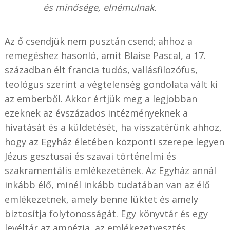
és minősége, elnémulnak.
Az ő csendjük nem pusztán csend; ahhoz a
remegéshez hasonló, amit Blaise Pascal, a 17.
században élt francia tudós, vallásfilozófus,
teológus szerint a végtelenség gondolata vált ki
az emberből. Akkor értjük meg a legjobban
ezeknek az évszázados intézményeknek a
hivatását és a küldetését, ha visszatérünk ahhoz,
hogy az Egyház életében központi szerepe legyen
Jézus gesztusai és szavai történelmi és
szakramentális emlékezetének. Az Egyház annál
inkább élő, minél inkább tudatában van az élő
emlékezetnek, amely benne lüktet és amely
biztosítja folytonosságát. Egy könyvtár és egy
levéltár az amnézia, az emlékezetvesztés