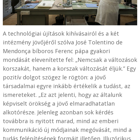
A technológiai újítások kihívásairól és a két
intézmény jövőjéről szólva José Tolentino de
Mendonça bíboros Ferenc pápa gyakori
mondását elevenítette fel: „Nemcsak a változások
korszakát, hanem a korszak változását éljük.” Egy
pozitív dolgot szögez le rögtön: a jövő
társadalmai egyre inkább értékelik a tudást, az
ismereteket. „Ez azt jelenti, hogy az általunk
képviselt örökség a jövő elmaradhatatlan
alkotórésze. Jelenleg azonban sok kérdés
továbbra is nyitott marad, mind az emberi
kommunikáció új módjainak megóvását, mind a
tudás felépítésének formáit illetően. Illuzórikus