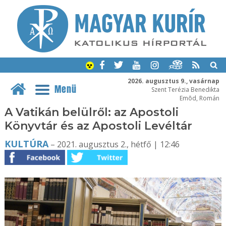
2026. augusztus 9., vasárnap
Menü
Szent Terézia Benedikta
Emõd, Román
A Vatikán belülről: az Apostoli
Könyvtár és az Apostoli Levéltár
KULTÚRA
– 2021. augusztus 2., hétfő | 12:46