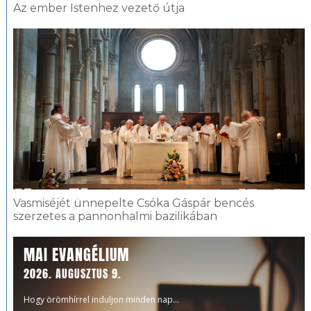
Az ember Istenhez vezető útja
Vasmiséjét ünnepelte Csóka Gáspár bencés
szerzetes a pannonhalmi bazilikában
MAI EVANGÉLIUM
2026. AUGUSZTUS 9.
Hogy örömhírrel induljon minden nap...