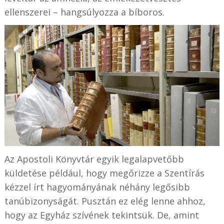
ellenszerei – hangsúlyozza a bíboros.
Az Apostoli Könyvtár egyik legalapvetőbb
küldetése például, hogy megőrizze a Szentírás
kézzel írt hagyományának néhány legősibb
tanúbizonyságát. Pusztán ez elég lenne ahhoz,
hogy az Egyház szívének tekintsük. De, amint