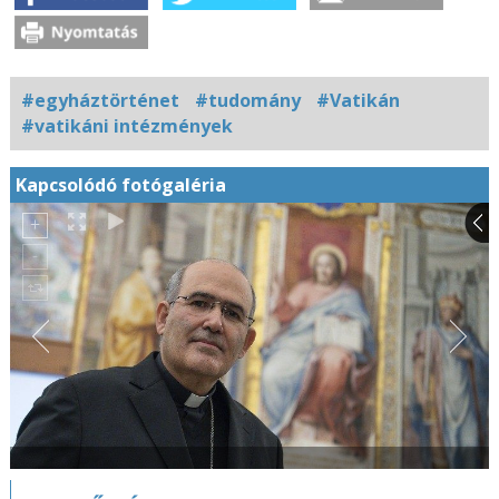
#egyháztörténet
#tudomány
#Vatikán
#vatikáni intézmények
Kapcsolódó fotógaléria