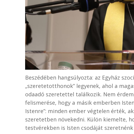
Beszédében hangsúlyozta: az Egyház szociá
„szeretetotthonok” legyenek, ahol a magas
odaadó szeretettel találkozik. Nem érdem
felismerése, hogy a másik emberben Iste
Istenre”: minden ember végtelen érték, ak
szeretetben növekedni. Külön kiemelte, h
testvérekben is Isten csodáját szeretnénk f