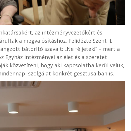
unkatársakért, az intézményvezetőkért és
rultak a megvalósításhoz. Felidézte Szent II.
ngzott bátorító szavait: „Ne féljetek!” – mert a
Az Egyház intézményei az élet és a szeretet
ják közvetíteni, hogy aki kapcsolatba kerül velük,
indennapi szolgálat konkrét gesztusaiban is.