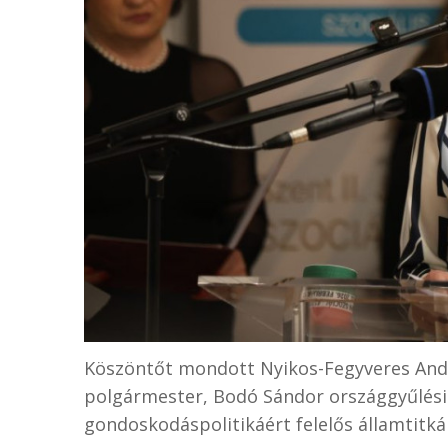
Köszöntőt mondott Nyikos-Fegyveres Andr
polgármester, Bodó Sándor országgyűlési 
gondoskodáspolitikáért felelős államtitká