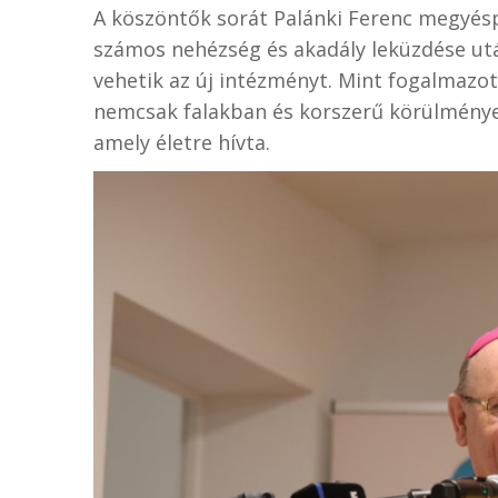
A köszöntők sorát Palánki Ferenc megyésp
számos nehézség és akadály leküzdése utá
vehetik az új intézményt. Mint fogalmazot
nemcsak falakban és korszerű körülménye
amely életre hívta.