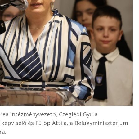
ea intézményvezető, Czeglédi Gyula
képviselő és Fülöp Attila, a Belügyminisztérium
ra.