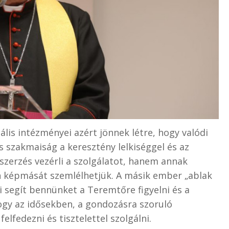
lis intézményei azért jönnek létre, hogy valódi
 szakmaiság a keresztény lelkiséggel és az
szerzés vezérli a szolgálatot, hanem annak
n képmását szemlélhetjük. A másik ember „ablak
i segít bennünket a Teremtőre figyelni és a
ogy az idősekben, a gondozásra szoruló
elfedezni és tisztelettel szolgálni.