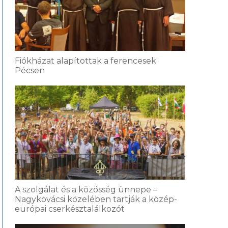
Fiókházat alapítottak a ferencesek
Pécsen
A szolgálat és a közösség ünnepe –
Nagykovácsi közelében tartják a közép-
európai cserkésztalálkozót