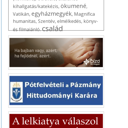
ökumené
kihallgatás/katekézis
,
,
egyházmegyék
Vatikán
,
,
Magnifica
humanitas
,
Szentév
,
elmélkedés
,
könyv-
család
és filmajánló
,