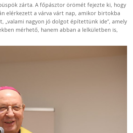
üspök zárta. A főpásztor örömét fejezte ki, hogy
n elérkezett a várva várt nap, amikor birtokba
t, „valami nagyon jó dolgot építettünk ide”, amely
kben mérhető, hanem abban a lelkületben is,