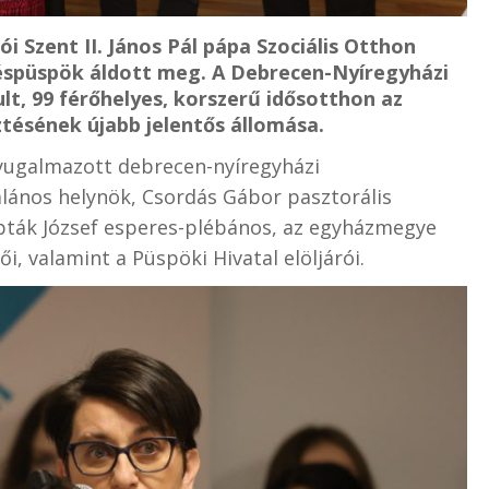
i Szent II. János Pál pápa Szociális Otthon
éspüspök áldott meg. A Debrecen-Nyíregyházi
, 99 férőhelyes, korszerű idősotthon az
ztésének újabb jelentős állomása.
yugalmazott debrecen-nyíregyházi
ános helynök, Csordás Gábor pasztorális
ipták József esperes-plébános, az egyházmegye
i, valamint a Püspöki Hivatal elöljárói.