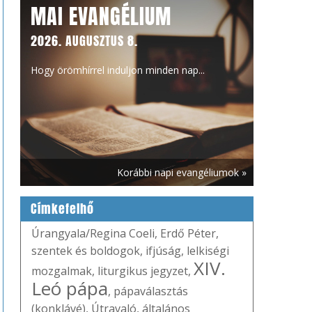
MAI EVANGÉLIUM
2026. AUGUSZTUS 8.
Hogy örömhírrel induljon minden nap...
Korábbi napi evangéliumok »
Címkefelhő
Úrangyala/Regina Coeli
,
Erdő Péter
,
szentek és boldogok
,
ifjúság
,
lelkiségi
XIV.
mozgalmak
,
liturgikus jegyzet
,
Leó pápa
,
pápaválasztás
(konklávé)
,
Útravaló
,
általános