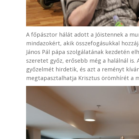
A főpásztor hálát adott a Jóistennek a m
mindazokért, akik összefogásukkal hozzájá
János Pál pápa szolgálatának kezdetén elha
szeretet győz, erősebb még a halálnál is. 
győzelmét hirdetik, és azt a reményt kíván
megtapasztalhatja Krisztus örömhírét a m