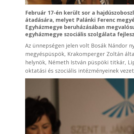
Február 17-én került sor a hajdúszoboszló
átadására, melyet Palánki Ferenc megy
Egyházmegye beruházásában megvalósult
egyházmegye szociális szolgálata fejles
Az ünnepségen jelen volt Bosák Nándor n
megyéspüspök, Krakomperger Zoltán által
helynök, Németh István püspöki titkár, L
oktatási és szociális intézményeinek vezető