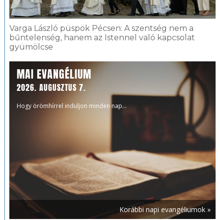
Varga László püspök Pécsen: A szentség nem a
bűntelenség, hanem az Istennel való kapcsolat
gyümölcse
MAI EVANGÉLIUM
2026. AUGUSZTUS 7.
Hogy örömhírrel induljon minden nap...
Korábbi napi evangéliumok »