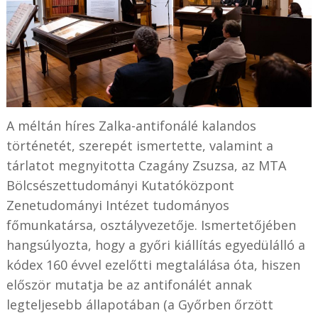
A méltán híres Zalka-antifonálé kalandos
történetét, szerepét ismertette, valamint a
tárlatot megnyitotta Czagány Zsuzsa, az MTA
Bölcsészettudományi Kutatóközpont
Zenetudományi Intézet tudományos
főmunkatársa, osztályvezetője. Ismertetőjében
hangsúlyozta, hogy a győri kiállítás egyedülálló a
kódex 160 évvel ezelőtti megtalálása óta, hiszen
először mutatja be az antifonálét annak
legteljesebb állapotában (a Győrben őrzött