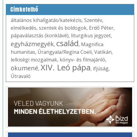
Címkefelhő
általános kihallgatás/katekézis
,
Szentév
,
elmélkedés
,
szentek és boldogok
,
Erdő Péter
,
pápaválasztás (konklávé)
,
liturgikus jegyzet
,
család
egyházmegyék
,
,
Magnifica
humanitas
,
Úrangyala/Regina Coeli
,
Vatikán
,
lelkiségi mozgalmak
,
könyv- és filmajánló
,
XIV. Leó pápa
ökumené
,
,
ifjúság
,
Útravaló