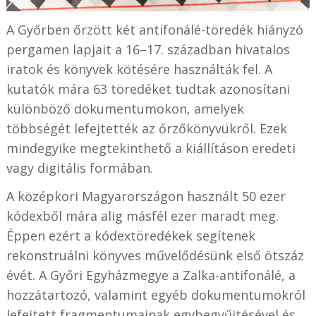
A Győrben őrzött két antifonálé-töredék hiányzó
pergamen lapjait a 16–17. században hivatalos
iratok és könyvek kötésére használták fel. A
kutatók mára 63 töredéket tudtak azonosítani
különböző dokumentumokon, amelyek
többségét lefejtették az őrzőkönyvükről. Ezek
mindegyike megtekinthető a kiállításon eredeti
vagy digitális formában.
A középkori Magyarországon használt 50 ezer
kódexből mára alig másfél ezer maradt meg.
Éppen ezért a kódextöredékek segítenek
rekonstruálni könyves művelődésünk első ötszáz
évét. A Győri Egyházmegye a Zalka-antifonálé, a
hozzátartozó, valamint egyéb dokumentumokról
lefejtett fragmentumainak egybegyűjtésével és