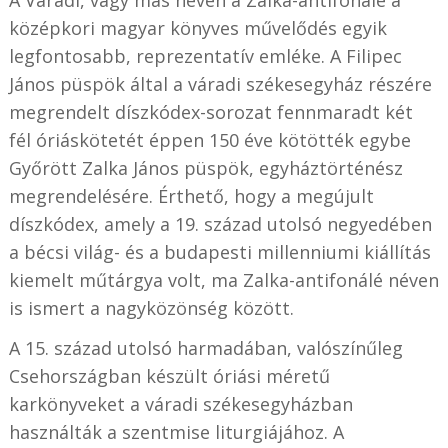
középkori magyar könyves művelődés egyik
legfontosabb, reprezentatív emléke. A Filipec
János püspök által a váradi székesegyház részére
megrendelt díszkódex-sorozat fennmaradt két
fél óriáskötetét éppen 150 éve kötötték egybe
Győrött Zalka János püspök, egyháztörténész
megrendelésére. Érthető, hogy a megújult
díszkódex, amely a 19. század utolsó negyedében
a bécsi világ- és a budapesti millenniumi kiállítás
kiemelt műtárgya volt, ma Zalka-antifonálé néven
is ismert a nagyközönség között.
A 15. század utolsó harmadában, valószínűleg
Csehországban készült óriási méretű
karkönyveket a váradi székesegyházban
használták a szentmise liturgiájához. A