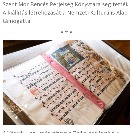
Szent Mór Bencés Perjelség Könyvtára segítették.
A kiállítás létrehozását a Nemzeti Kulturális Alap
támogatta.
* * *
A Váradi, vagy más néven a Zalka-antifonálé a