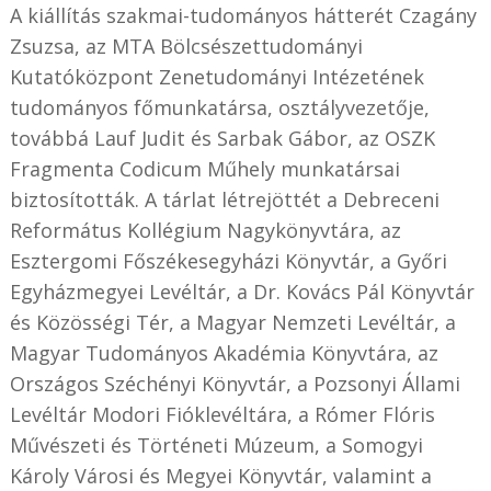
A kiállítás szakmai-tudományos hátterét Czagány
Zsuzsa, az MTA Bölcsészettudományi
Kutatóközpont Zenetudományi Intézetének
tudományos főmunkatársa, osztályvezetője,
továbbá Lauf Judit és Sarbak Gábor, az OSZK
Fragmenta Codicum Műhely munkatársai
biztosították. A tárlat létrejöttét a Debreceni
Református Kollégium Nagykönyvtára, az
Esztergomi Főszékesegyházi Könyvtár, a Győri
Egyházmegyei Levéltár, a Dr. Kovács Pál Könyvtár
és Közösségi Tér, a Magyar Nemzeti Levéltár, a
Magyar Tudományos Akadémia Könyvtára, az
Országos Széchényi Könyvtár, a Pozsonyi Állami
Levéltár Modori Fióklevéltára, a Rómer Flóris
Művészeti és Történeti Múzeum, a Somogyi
Károly Városi és Megyei Könyvtár, valamint a