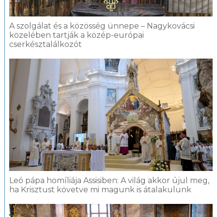
A szolgálat és a közösség ünnepe – Nagykovácsi
közelében tartják a közép-európai
cserkésztalálkozót
Leó pápa homíliája Assisiben: A világ akkor újul meg,
ha Krisztust követve mi magunk is átalakulunk