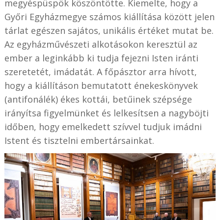
megyéspüspök köszöntötte. Kiemelte, hogy a
Győri Egyházmegye számos kiállítása között jelen
tárlat egészen sajátos, unikális értéket mutat be.
Az egyházművészeti alkotásokon keresztül az
ember a leginkább ki tudja fejezni Isten iránti
szeretetét, imádatát. A főpásztor arra hívott,
hogy a kiállításon bemutatott énekeskönyvek
(antifonálék) ékes kottái, betűinek szépsége
irányítsa figyelmünket és lelkesítsen a nagyböjti
időben, hogy emelkedett szívvel tudjuk imádni
Istent és tisztelni embertársainkat.