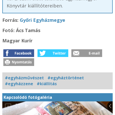
Könyvtár kiállítótereiben.
Forrás:
Győri Egyházmegye
Fotó: Ács Tamás
Magyar Kurír
#egyházművészet
#egyháztörténet
#egyházzene
#kiállítás
Kapcsolódó fotógaléria