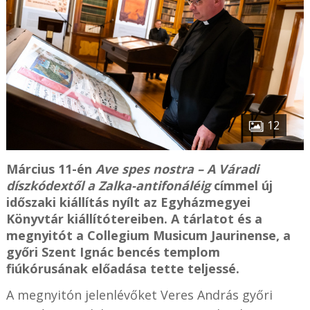
12
Március 11-én
Ave spes nostra – A Váradi
díszkódextől a Zalka-antifonáléig
címmel új
időszaki kiállítás nyílt az Egyházmegyei
Könyvtár kiállítótereiben. A tárlatot és a
megnyitót a Collegium Musicum Jaurinense, a
győri Szent Ignác bencés templom
fiúkórusának előadása tette teljessé.
A megnyitón jelenlévőket Veres András győri