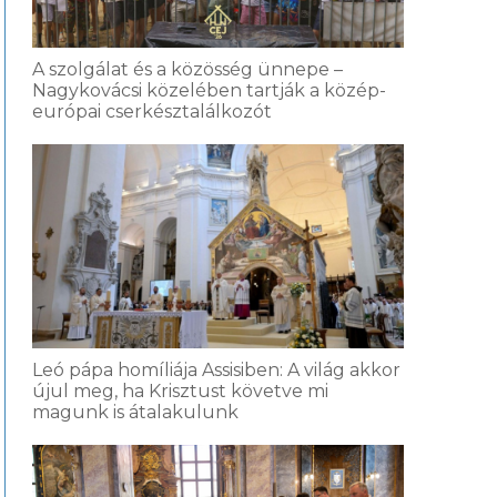
A szolgálat és a közösség ünnepe –
Nagykovácsi közelében tartják a közép-
európai cserkésztalálkozót
Leó pápa homíliája Assisiben: A világ akkor
újul meg, ha Krisztust követve mi
magunk is átalakulunk