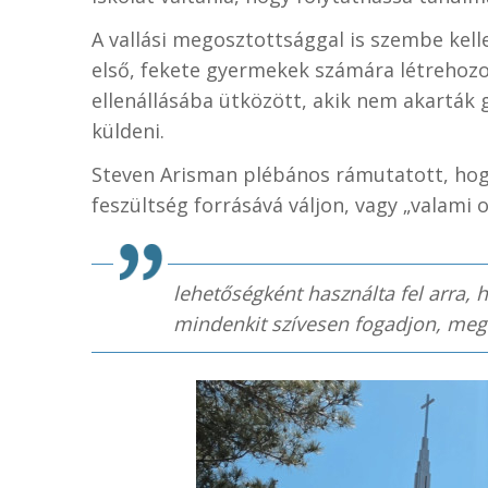
A vallási megosztottsággal is szembe kell
első, fekete gyermekek számára létrehozot
ellenállásába ütközött, akik nem akarták 
küldeni.
Steven Arisman plébános rámutatott, hog
feszültség forrásává váljon, vagy „valami 
lehetőségként használta fel arra, 
mindenkit szívesen fogadjon, megm