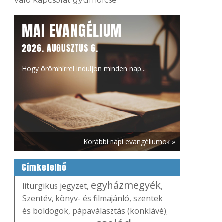
való kapcsolat gyümölcse
MAI EVANGÉLIUM
2026. AUGUSZTUS 6.
Hogy örömhírrel induljon minden nap...
Korábbi napi evangéliumok »
Címkefelhő
egyházmegyék
liturgikus jegyzet
,
,
Szentév
,
könyv- és filmajánló
,
szentek
és boldogok
,
pápaválasztás (konklávé)
,