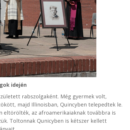
gok idején
született
rabszolgaként. Még gyermek volt,
ökött, majd Illinoisban, Quincyben telepedtek le.
 eltörölték, az afroamerikaiaknak továbbra is
k. Toltonnak Qunicyben is kétszer kellett
ányait.