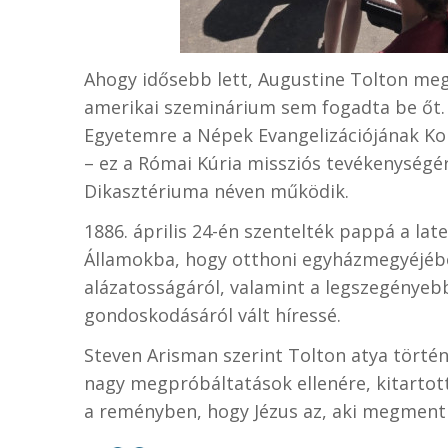
Ahogy idősebb lett, Augustine Tolton meg
amerikai szeminárium sem fogadta be őt.
Egyetemre a Népek Evangelizációjának Ko
– ez a Római Kúria missziós tevékenységér
Dikasztériuma néven működik.
1886. április 24-én szentelték pappá a lat
Államokba, hogy otthoni egyházmegyéjében 
alázatosságáról, valamint a legszegényeb
gondoskodásáról vált híressé.
Steven Arisman szerint Tolton atya történ
nagy megpróbáltatások ellenére, kitartott
a reményben, hogy Jézus az, aki megment