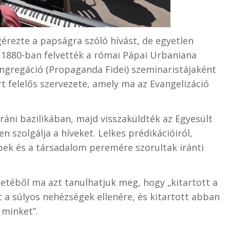
érezte a papságra szóló hívást, de egyetlen
 1880-ban felvették a római Pápai Urbaniana
ngregáció (Propaganda Fidei) szeminaristájaként
t felelős szervezete, amely ma az Evangelizáció
eráni bazilikában, majd visszaküldték az Egyesült
szolgálja a híveket. Lelkes prédikációiról,
bek és a társadalom peremére szorultak iránti
etéből ma azt tanulhatjuk meg, hogy „kitartott a
 a súlyos nehézségek ellenére, és kitartott abban
 minket”.