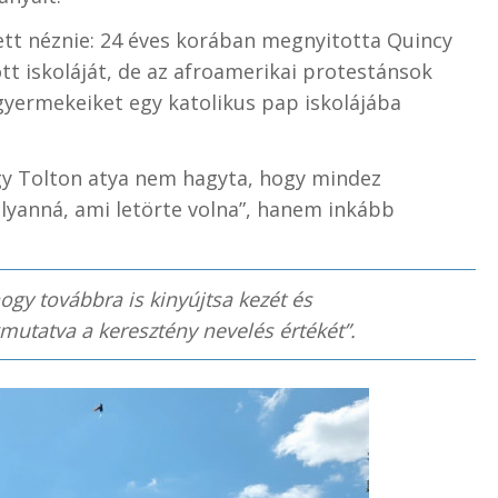
ett néznie: 24 éves korában megnyitotta Quincy
t iskoláját, de az afroamerikai protestánsok
gyermekeiket egy katolikus pap iskolájába
y Tolton atya nem hagyta, hogy mindez
olyanná, ami letörte volna”, hanem inkább
hogy továbbra is kinyújtsa kezét és
utatva a keresztény nevelés értékét”.