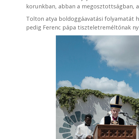
korunkban, abban a megosztottságban, am
Tolton atya boldoggáavatási folyamatát h
pedig Ferenc pápa tiszteletreméltónak ny