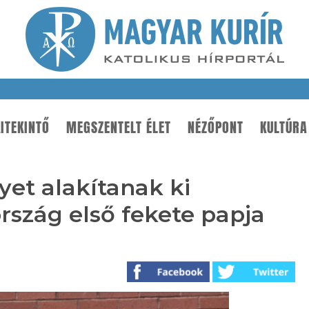
ITEKINTŐ
MEGSZENTELT ÉLET
NÉZŐPONT
KULTÚRA
et alakítanak ki
ország első fekete papja