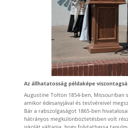
Az állhatatosság példaképe viszontagsá
Augustine Tolton
1854-ben,
Missouriban
amikor édesanyjával és testvéreivel megsz
Bár a rabszolgaságot 1865-ben hivatalosan
hátrányos megkülönböztetésben volt részü
iskolát váltania, hogy folytathassa tanulm