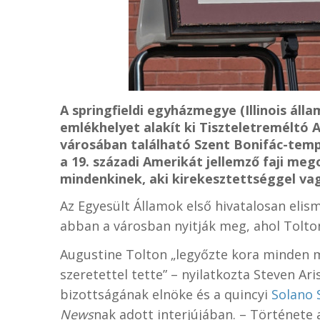
A springfieldi egyházmegye (Illinois álla
emlékhelyet alakít ki Tiszteletreméltó 
városában található Szent Bonifác-temp
a 19. századi Amerikát jellemző faji me
mindenkinek, aki kirekesztettséggel va
Az Egyesült Államok első hivatalosan elis
abban a városban nyitják meg, ahol Tolton 
Augustine Tolton „legyőzte kora minden m
szeretettel tette” – nyilatkozta Steven A
bizottságának elnöke és a quincyi
Solano 
News
nak adott interjújában. – Története 