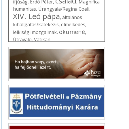
család
ifjúság
,
Erdő Péter
,
,
Magnifica
humanitas
,
Úrangyala/Regina Coeli
,
XIV. Leó pápa
,
általános
kihallgatás/katekézis
,
elmélkedés
,
ökumené
lelkiségi mozgalmak
,
,
Útravaló
,
Vatikán