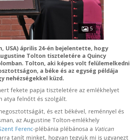
5
m, USA) április 24-én bejelentette, hogy
Augustine Tolton tiszteletére a Quincy
lomban. Tolton, aki képes volt felülemelkedni
gosztottságon, a béke és az egység példája
gy nehézségekkel küzd.
mert fekete papja tiszteletére az emlékhelyet
atya felnőtt és szolgált.
egosztottságát, és ezt békével, reménnyel és
risman, az Augustine Tolton-emlékhely
Szent Ferenc
-plébánia plébánosa a
Vatican
arra tanít minket, hogyan tegyük mi is ugyanezt