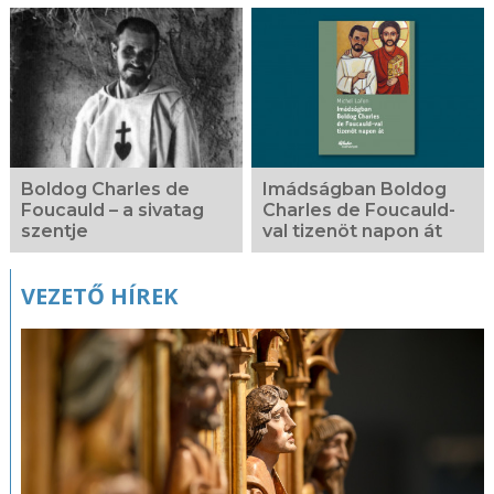
Kapcsolódó
fotógaléria
Boldog Charles de
Imádságban Boldog
Foucauld – a sivatag
Charles de Foucauld-
szentje
val tizenöt napon át
VEZETŐ HÍREK