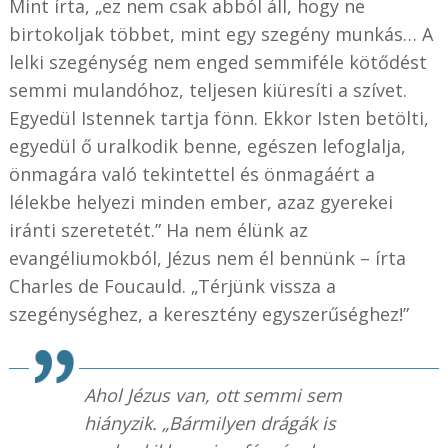
Mint írta, „ez nem csak abból áll, hogy ne
birtokoljak többet, mint egy szegény munkás… A
lelki szegénység nem enged semmiféle kötődést
semmi mulandóhoz, teljesen kiüresíti a szívet.
Egyedül Istennek tartja fönn. Ekkor Isten betölti,
egyedül ő uralkodik benne, egészen lefoglalja,
önmagára való tekintettel és önmagáért a
lélekbe helyezi minden ember, azaz gyerekei
iránti szeretetét.” Ha nem élünk az
evangéliumokból, Jézus nem él bennünk – írta
Charles de Foucauld. „Térjünk vissza a
szegénységhez, a keresztény egyszerűséghez!”
Ahol Jézus van, ott semmi sem
hiányzik. „Bármilyen drágák is