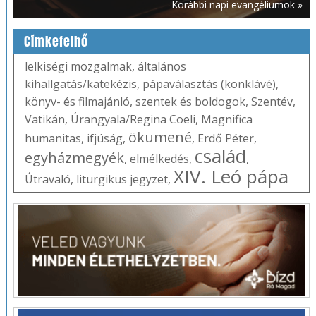
Korábbi napi evangéliumok »
Címkefelhő
lelkiségi mozgalmak
,
általános
kihallgatás/katekézis
,
pápaválasztás (konklávé)
,
könyv- és filmajánló
,
szentek és boldogok
,
Szentév
,
Vatikán
,
Úrangyala/Regina Coeli
,
Magnifica
ökumené
humanitas
,
ifjúság
,
,
Erdő Péter
,
család
egyházmegyék
,
elmélkedés
,
,
XIV. Leó pápa
Útravaló
,
liturgikus jegyzet
,