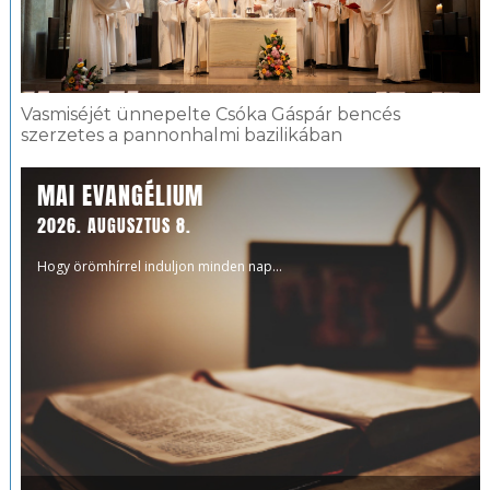
Vasmiséjét ünnepelte Csóka Gáspár bencés
szerzetes a pannonhalmi bazilikában
MAI EVANGÉLIUM
2026. AUGUSZTUS 8.
Hogy örömhírrel induljon minden nap...