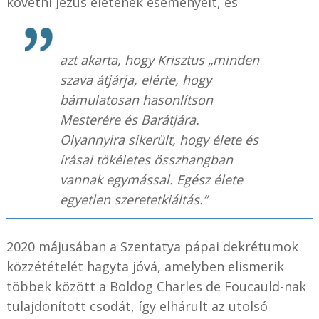
követni Jézus életének eseményeit, és
azt akarta, hogy Krisztus „minden
szava átjárja, elérte, hogy
bámulatosan hasonlítson
Mesterére és Barátjára.
Olyannyira sikerült, hogy élete és
írásai tökéletes összhangban
vannak egymással. Egész élete
egyetlen szeretetkiáltás.”
2020 májusában a Szentatya pápai dekrétumok
közzétételét hagyta jóvá, amelyben elismerik
többek között a Boldog Charles de Foucauld-nak
tulajdonított csodát, így elhárult az utolsó