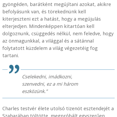
gyöngéden, barátként megújítani azokat, akikre
befolyásunk van, és törekednünk kell
kiterjeszteni ezt a hatást, hogy a megújulás
elterjedjen. Mindenképpen kitartóan kell
dolgoznunk, csüggedés nélkül, nem feledve, hogy
az önmagunkkal, a világgal és a sátánnal
folytatott küzdelem a világ végezetéig fog
tartani.
Cselekedni, imádkozni,
szenvedni, ez a mi három
eszközünk.”
Charles testvér élete utolsó tizenöt esztendejét a
Szaharában töltötte, megpróbált egyszerűen