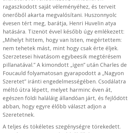
ragaszkodott saját véleményéhez, és terveit
önerőből akarta megvalósítani. Huszonnyolc
évesen tért meg, barátja, Henri Huvelin atya
hatására. Tizenöt évvel később úgy emlékezett:
„Mihelyt hittem, hogy van Isten, megértettem:
nem tehetek mást, mint hogy csak érte éljek.
Szerzetesei hivatásom egybeesik megtérésem
pillanatával.” A kimondott „igen” után Charles de
Foucauld folyamatosan gyarapodott a „Nagyon
Szeretet” iránti engedelmességében. Csodálatra
méltó útra lépett, melyet harminc éven át,
egészen földi haláláig állandóan járt, és fejlődött
abban, hogy egyre élőbb választ adjon a
Szeretetnek.
A teljes és tökéletes szegénységre törekedett.