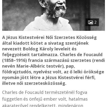
2
A Jézus Kistestvérei Női Szerzetes Közösség
által kiadott kötet a sivatag szentjének
nevezett Boldog Károly leveleit és
feljegyzéseit tartalmazza. Charles de Foucauld
(1858–1916) francia származású szerzetes (rendi
nevén Marie-Albéric testvér), pap,
földrajztudós, nyelvész volt, az ő lelki öröksége
nyomán jött létre a Jézus Kistestvérei férfi,
illetve női szerzetesközösség.
Charles de Foucauld természeténél fogva
független és önfejű ember volt, hatalmas
akaraterővel rendelkezett, mindenáron