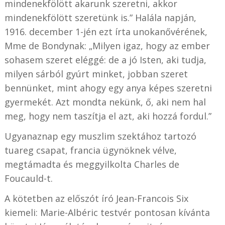
mindenekfölött akarunk szeretni, akkor
mindenekfölött szeretünk is.” Halála napján,
1916. december 1-jén ezt írta unokanővérének,
Mme de Bondynak: „Milyen igaz, hogy az ember
sohasem szeret eléggé: de a jó Isten, aki tudja,
milyen sárból gyúrt minket, jobban szeret
bennünket, mint ahogy egy anya képes szeretni
gyermekét. Azt mondta nekünk, ő, aki nem hal
meg, hogy nem taszítja el azt, aki hozzá fordul.”
Ugyanaznap egy muszlim szektához tartozó
tuareg csapat, francia ügynöknek vélve,
megtámadta és meggyilkolta Charles de
Foucauld-t.
A kötetben az előszót író Jean-Francois Six
kiemeli: Marie-Albéric testvér pontosan kívánta