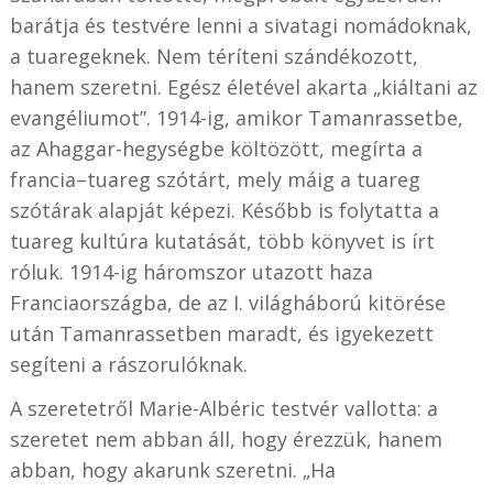
barátja és testvére lenni a sivatagi nomádoknak,
a tuaregeknek. Nem téríteni szándékozott,
hanem szeretni. Egész életével akarta „kiáltani az
evangéliumot”. 1914-ig, amikor Tamanrassetbe,
az Ahaggar-hegységbe költözött, megírta a
francia–tuareg szótárt, mely máig a tuareg
szótárak alapját képezi. Később is folytatta a
tuareg kultúra kutatását, több könyvet is írt
róluk. 1914-ig háromszor utazott haza
Franciaországba, de az I. világháború kitörése
után Tamanrassetben maradt, és igyekezett
segíteni a rászorulóknak.
A szeretetről Marie-Albéric testvér vallotta: a
szeretet nem abban áll, hogy érezzük, hanem
abban, hogy akarunk szeretni. „Ha