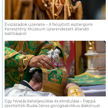
Évszázadok üzenete – A felújított esztergomi
Keresztény Múzeum újrarendezett állandó
kiállításáról
Egy hivatás beteljesülése és elindulása – Pappá
szentelték Budai János görögkatolikus diakónust