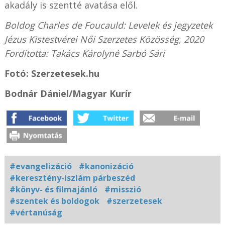
akadály is szentté avatása elől.
Boldog Charles de Foucauld: Levelek és jegyzetek
Jézus Kistestvérei Női Szerzetes Közösség, 2020
Fordította: Takács Károlyné Sarbó Sári
Fotó: Szerzetesek.hu
Bodnár Dániel/Magyar Kurír
#evangelizáció
#kanonizáció
#keresztény-iszlám párbeszéd
#könyv- és filmajánló
#misszió
#szentek és boldogok
#szerzetesek
#vértanúság