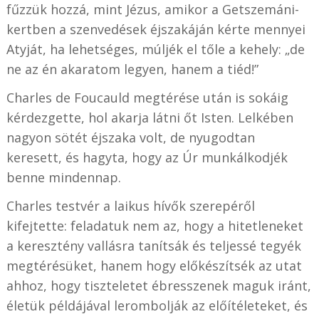
fűzzük hozzá, mint Jézus, amikor a Getszemáni-
kertben a szenvedések éjszakáján kérte mennyei
Atyját, ha lehetséges, múljék el tőle a kehely: „de
ne az én akaratom legyen, hanem a tiéd!”
Charles de Foucauld megtérése után is sokáig
kérdezgette, hol akarja látni őt Isten. Lelkében
nagyon sötét éjszaka volt, de nyugodtan
keresett, és hagyta, hogy az Úr munkálkodjék
benne mindennap.
Charles testvér a laikus hívők szerepéről
kifejtette: feladatuk nem az, hogy a hitetleneket
a keresztény vallásra tanítsák és teljessé tegyék
megtérésüket, hanem hogy előkészítsék az utat
ahhoz, hogy tiszteletet ébresszenek maguk iránt,
életük példájával lerombolják az előítéleteket, és