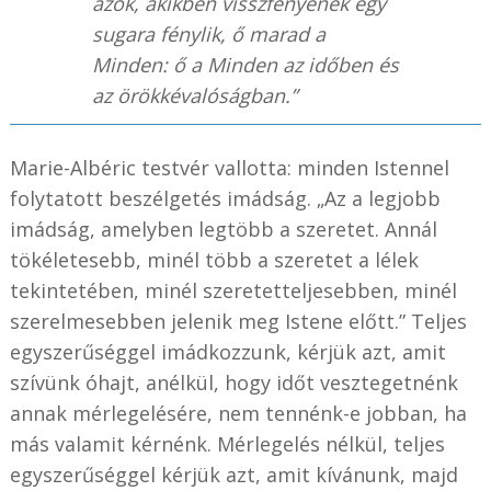
azok, akikben visszfényének egy
sugara fénylik, ő marad a
Minden: ő a Minden az időben és
az örökkévalóságban.”
Marie-Albéric testvér vallotta: minden Istennel
folytatott beszélgetés imádság. „Az a legjobb
imádság, amelyben legtöbb a szeretet. Annál
tökéletesebb, minél több a szeretet a lélek
tekintetében, minél szeretetteljesebben, minél
szerelmesebben jelenik meg Istene előtt.” Teljes
egyszerűséggel imádkozzunk, kérjük azt, amit
szívünk óhajt, anélkül, hogy időt vesztegetnénk
annak mérlegelésére, nem tennénk-e jobban, ha
más valamit kérnénk. Mérlegelés nélkül, teljes
egyszerűséggel kérjük azt, amit kívánunk, majd