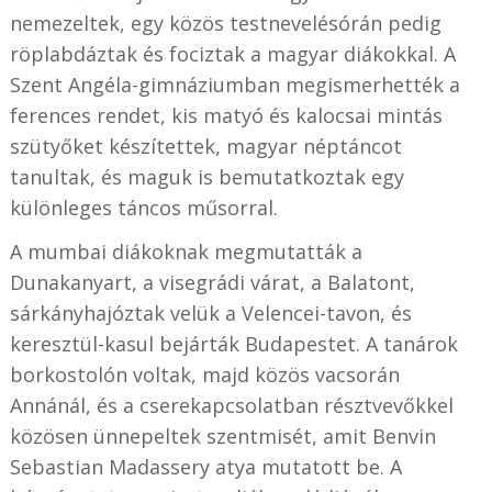
nemezeltek, egy közös testnevelésórán pedig
röplabdáztak és fociztak a magyar diákokkal. A
Szent Angéla-gimnáziumban megismerhették a
ferences rendet, kis matyó és kalocsai mintás
szütyőket készítettek, magyar néptáncot
tanultak, és maguk is bemutatkoztak egy
különleges táncos műsorral.
A mumbai diákoknak megmutatták a
Dunakanyart, a visegrádi várat, a Balatont,
sárkányhajóztak velük a Velencei-tavon, és
keresztül-kasul bejárták Budapestet. A tanárok
borkostolón voltak, majd közös vacsorán
Annánál, és a cserekapcsolatban résztvevőkkel
közösen ünnepeltek szentmisét, amit Benvin
Sebastian Madassery atya mutatott be. A