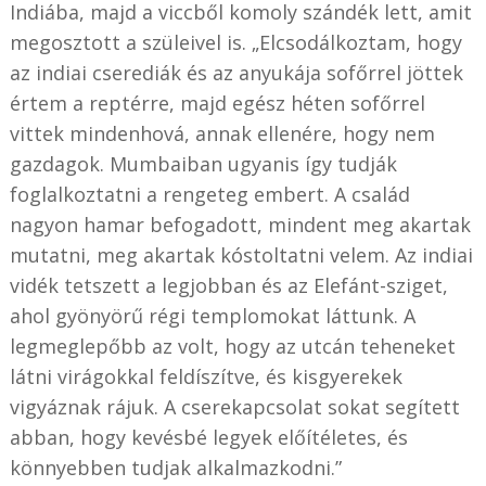
Indiába, majd a viccből komoly szándék lett, amit
megosztott a szüleivel is. „Elcsodálkoztam, hogy
az indiai cserediák és az anyukája sofőrrel jöttek
értem a reptérre, majd egész héten sofőrrel
vittek mindenhová, annak ellenére, hogy nem
gazdagok. Mumbaiban ugyanis így tudják
foglalkoztatni a rengeteg embert. A család
nagyon hamar befogadott, mindent meg akartak
mutatni, meg akartak kóstoltatni velem. Az indiai
vidék tetszett a legjobban és az Elefánt-sziget,
ahol gyönyörű régi templomokat láttunk. A
legmeglepőbb az volt, hogy az utcán teheneket
látni virágokkal feldíszítve, és kisgyerekek
vigyáznak rájuk. A cserekapcsolat sokat segített
abban, hogy kevésbé legyek előítéletes, és
könnyebben tudjak alkalmazkodni.”