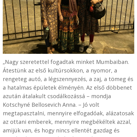
„Nagy szeretettel fogadtak minket Mumbaiban.
Átestünk az első kultúrsokkon, a nyomor, a
rengeteg autó, a légszennyezés, a zaj, a tömeg és
a hatalmas épületek élményén. Az első döbbenet
azután átalakult csodálkozássá – mondja
Kotschyné Bellosevich Anna. – Jó volt
megtapasztalni, mennyire elfogadóak, alázatosak
az ottani emberek, mennyire megbékéltek azzal,
amijük van, és hogy nincs ellentét gazdag és