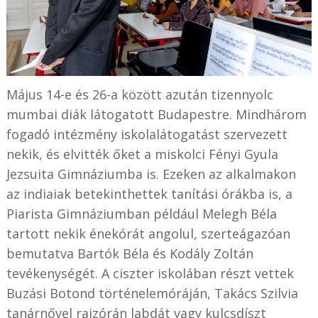
Május 14-e és 26-a között azután tizennyolc
mumbai diák látogatott Budapestre. Mindhárom
fogadó intézmény iskolalátogatást szervezett
nekik, és elvitték őket a miskolci Fényi Gyula
Jezsuita Gimnáziumba is. Ezeken az alkalmakon
az indiaiak betekinthettek tanítási órákba is, a
Piarista Gimnáziumban például Melegh Béla
tartott nekik énekórát angolul, szerteágazóan
bemutatva Bartók Béla és Kodály Zoltán
tevékenységét. A ciszter iskolában részt vettek
Buzási Botond történelemóráján, Takács Szilvia
tanárnővel rajzórán labdát vagy kulcsdíszt