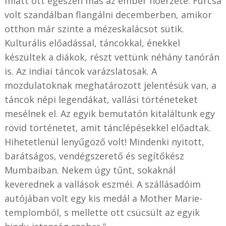
miatt ott egészen más az ember hőérzete. Furcsa
volt szandálban flangálni decemberben, amikor
otthon már szinte a mézeskalácsot sütik.
Kulturális előadással, táncokkal, énekkel
készültek a diákok, részt vettünk néhány tanórán
is. Az indiai táncok varázslatosak. A
mozdulatoknak meghatározott jelentésük van, a
táncok népi legendákat, vallási történeteket
mesélnek el. Az egyik bemutatón kitaláltunk egy
rövid történetet, amit tánclépésekkel előadtak.
Hihetetlenül lenyűgöző volt! Mindenki nyitott,
barátságos, vendégszerető és segítőkész
Mumbaiban. Nekem úgy tűnt, sokaknál
keverednek a vallások eszméi. A szállásadóim
autójában volt egy kis medál a Mother Marie-
templomból, s mellette ott csücsült az egyik