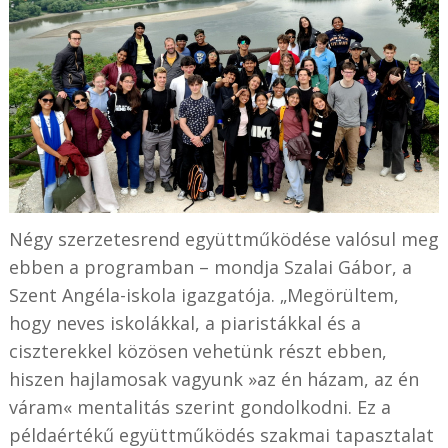
Négy szerzetesrend együttműködése valósul meg
ebben a programban – mondja Szalai Gábor, a
Szent Angéla-iskola igazgatója. „Megörültem,
hogy neves iskolákkal, a piaristákkal és a
ciszterekkel közösen vehetünk részt ebben,
hiszen hajlamosak vagyunk »az én házam, az én
váram« mentalitás szerint gondolkodni. Ez a
példaértékű együttműködés szakmai tapasztalat