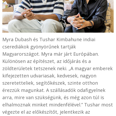
Myra Dubash és Tushar Kimbahune indiai
cserediákok gyönyörűnek tartják
Magyarországot. Myra már járt Európában.
Különösen az építészet, az időjárás és a
zöldterületek tetszenek neki. „A magyar emberek
kifejezetten udvariasak, kedvesek, nagyon
szeretetteliek, segítőkészek, szinte otthon
érezzük magunkat. A szállásadók odafigyelnek
arra, mire van szükségünk, és még azon túl is
elhalmoznak minket mindenfélével.” Tushar most
végezte el az előkészítőt, jelentkezik az