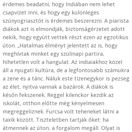
érdemes beadatni, hogy Indiában nem lehet
csapvizet inni, és hogy egy különleges
szúnyogriasztót is érdemes beszerezni. A piarista
diákok azt is elmondják, biztonságérzetet adott
nekik, hogy együtt vettek részt ezen az egzotikus
úton. „Hatalmas élményt jelentett az is, hogy
meghívtak minket egy szülinapi partira,
hihetetlen volt a hangulat. Az indiaiakhoz közel
áll a nyugati kultúra, de a legfontosabb számukra
a zene és a tánc. Náluk este tizenegykor is pezseg
az élet, nyitva vannak a bazárok. A diákok is
későn fekszenek. Reggel kilenckor kezdik az
iskolát, otthon előtte még kényelmesen
megreggeliznek. Furcsa volt teheneket látni a
taxik között. Tiszteletben tartják őket: ha
átmennek az úton, a forgalom megáll. Olyat is