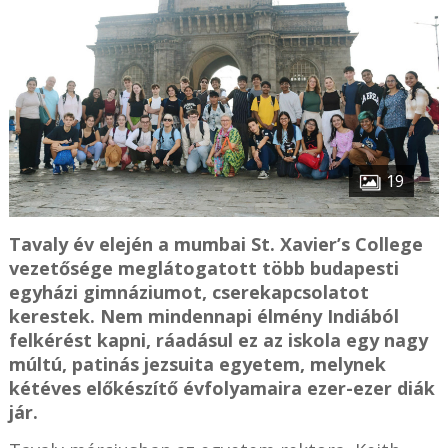
19
Tavaly év elején a mumbai St. Xavier’s College
vezetősége meglátogatott több budapesti
egyházi gimnáziumot, cserekapcsolatot
kerestek. Nem mindennapi élmény Indiából
felkérést kapni, ráadásul ez az iskola egy nagy
múltú, patinás jezsuita egyetem, melynek
kétéves előkészítő évfolyamaira ezer-ezer diák
jár.