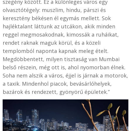
szegény között. Ez a különleges város egy
olvasztótégely: muszlim, hindu, párszi és
keresztény békésen él egymás mellett. Sok
hajléktalant láttunk az utcákon, akik minden
reggel megmosakodnak, kimossák a ruháikat,
rendet raknak maguk körül, és a közeli
templomból naponta kapnak meleg ételt.
Megdöbbentett, milyen tisztaság van Mumbai
belső részein, még ott is, ahol nyomorban élnek.
Soha nem alszik a város, éjjel is járnak a motorok,
a taxik. Mindenhol piacok, bevásárlóhelyek,
bazárok és rendezett, gyönyörű épületek.”