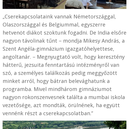
„Cserekapcsolataink vannak Németországgal,
Olaszországgal és Belgiummal, egyszerre
hetvenöt diákot szoktunk fogadni. De India elsőre
nagyon távolinak tűnt – mondja Mikesy András, a
Szent Angéla-gimnázium igazgatóhelyettese,
angoltanár. – Megnyugtató volt, hogy keresztény
hátterű, jezsuita fenntartású intézményről van
szó, a személyes találkozás pedig meggyőzött
minket arról, hogy bátran belevághatunk a
programba. Mivel mindhárom gimnáziumot
nagyon rokonszenvesnek találta a mumbai iskola
vezetősége, azt mondták, örülnének, ha együtt
vennénk részt a cserekapcsolatban.”