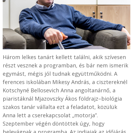
Három lelkes tanárt kellett találni, akik szívesen
részt vesznek a programban, és bár nem ismerik
egymást, mégis jól tudnak együttműködni. A
ferences iskolában Mikesy András, a cisztereknél
Kotschyné Bellosevich Anna angoltanárnő, a
piaristáknál Mjazovszky Ákos földrajz–biológia
szakos tanár vállalta ezt a feladatot, közülük
Anna lett a cserekapcsolat „motorja”.
Szeptember végén döntöttek úgy, hogy
belevágnak a programba. Az indiaiak az időjárás