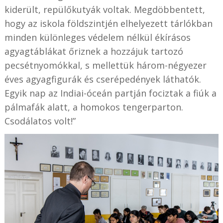
kiderült, repülőkutyák voltak. Megdöbbentett,
hogy az iskola földszintjén elhelyezett tárlókban
minden különleges védelem nélkül ékírásos
agyagtáblákat őriznek a hozzájuk tartozó
pecsétnyomókkal, s mellettük három-négyezer
éves agyagfigurák és cserépedények láthatók.
Egyik nap az Indiai-óceán partján fociztak a fiúk a
pálmafák alatt, a homokos tengerparton.
Csodálatos volt!”