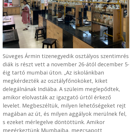
Süveges Ármin tizenegyedik osztályos szentimrés
diák is részt vett a november 26-ától december 5-
éig tartó mumbai úton. „Az iskolánkban
megkérdezték az osztályfőnököket, kiket
delegálnának Indiába. A szüleim meglepődtek,
amikor elolvasták az igazgató úrtól érkező
levelet. Megbeszéltük, milyen lehetőségeket rejt
magában az út, és milyen aggályok merülnek fel,
s ezeket mérlegelve döntöttünk. Amikor
megérkeztünk Mumbaiba, megcsapott