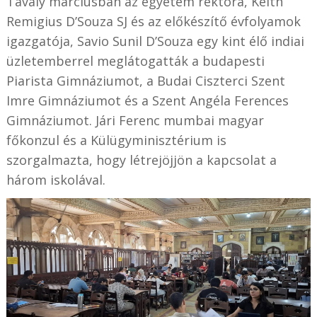
Tavaly márciusban az egyetem rektora, Keith
Remigius D’Souza SJ és az előkészítő évfolyamok
igazgatója, Savio Sunil D’Souza egy kint élő indiai
üzletemberrel meglátogatták a budapesti
Piarista Gimnáziumot, a Budai Ciszterci Szent
Imre Gimnáziumot és a Szent Angéla Ferences
Gimnáziumot. Jári Ferenc mumbai magyar
főkonzul és a Külügyminisztérium is
szorgalmazta, hogy létrejöjjön a kapcsolat a
három iskolával.