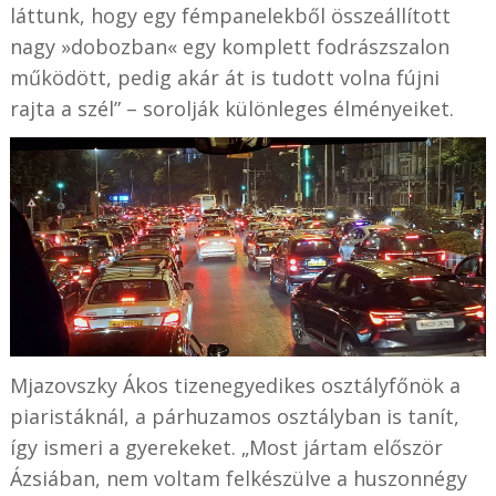
láttunk, hogy egy fémpanelekből összeállított
nagy »dobozban« egy komplett fodrászszalon
működött, pedig akár át is tudott volna fújni
rajta a szél” – sorolják különleges élményeiket.
Mjazovszky Ákos tizenegyedikes osztályfőnök a
piaristáknál, a párhuzamos osztályban is tanít,
így ismeri a gyerekeket. „Most jártam először
Ázsiában, nem voltam felkészülve a huszonnégy