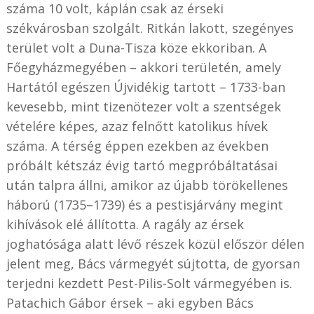
száma 10 volt, káplán csak az érseki
székvárosban szolgált. Ritkán lakott, szegényes
terület volt a Duna-Tisza köze ekkoriban. A
Főegyházmegyében – akkori területén, amely
Hartától egészen Újvidékig tartott – 1733-ban
kevesebb, mint tizenötezer volt a szentségek
vételére képes, azaz felnőtt katolikus hívek
száma. A térség éppen ezekben az években
próbált kétszáz évig tartó megpróbáltatásai
után talpra állni, amikor az újabb törökellenes
háború (1735–1739) és a pestisjárvány megint
kihívások elé állította. A ragály az érsek
joghatósága alatt lévő részek közül először délen
jelent meg, Bács vármegyét sújtotta, de gyorsan
terjedni kezdett Pest-Pilis-Solt vármegyében is.
Patachich Gábor érsek – aki egyben Bács