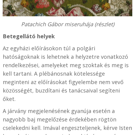
Patachich Gábor miseruhája (részlet)
Betegellátó helyek
Az egyházi előírásokon túl a polgári
hatóságoknak is lehetnek a helyzetre vonatkozó
rendelkezései, amelyeket meg szoktak és meg is
kell tartani. A plébánosnak kötelessége
meginteni az előírásokat figyelembe nem vevő
közösségét, buzdítani és tanácsaival segíteni
őket.
A járvány megjelenésének gyanúja esetén a
nagyobb baj megelőzése érdekében rögtön
cselekedni kell. Imával engeszteljenek, kérve Isten