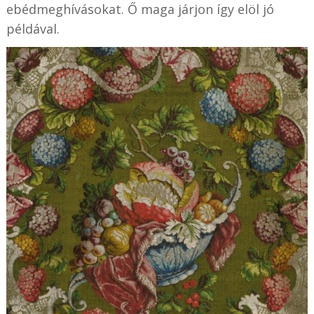
ebédmeghívásokat. Ő maga járjon így elöl jó
példával.