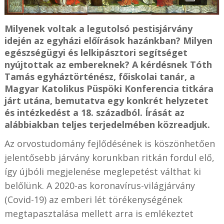
Milyenek voltak a legutolsó pestisjárvány
idején az egyházi előírások hazánkban? Milyen
egészségügyi és lelkipásztori segítséget
nyújtottak az embereknek? A kérdésnek Tóth
Tamás egyháztörténész, főiskolai tanár, a
Magyar Katolikus Püspöki Konferencia titkára
járt utána, bemutatva egy konkrét helyzetet
és intézkedést a 18. századból. Írását az
alábbiakban teljes terjedelmében közreadjuk.
Az orvostudomány fejlődésének is köszönhetően
jelentősebb járvány korunkban ritkán fordul elő,
így újbóli megjelenése meglepetést válthat ki
belőlünk. A 2020-as koronavírus-világjárvány
(Covid-19) az emberi lét törékenységének
megtapasztalása mellett arra is emlékeztet