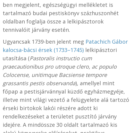
ben megjelent, egészségügyi mellékletet is
tartalmazó budai pestiskönyv százhuszonhét
oldalban foglalja össze a lelkipásztorok
tennivalóit járvány esetén.
Ugyancsak 1739-ben jelent meg
Patachich Gábor
kalocsa-bácsi érsek (1733–1745)
lelkipásztori
utasítása (
Pastoralis instructio cum
praecautionibus pro utroque clero, ac populo
Colocense, unitimque Bacsiense tempore
grassantis pestis observanda
), amellyel mint
főpap a pestisjárvánnyal küzdő egyházmegyéje,
illetve mint világi vezető a felügyelete alá tartozó
érseki birtokok lakói részére adott ki
rendelkezéseket a területet pusztító járvány
idejére. A mindössze 30 oldalt tartalmazó kis