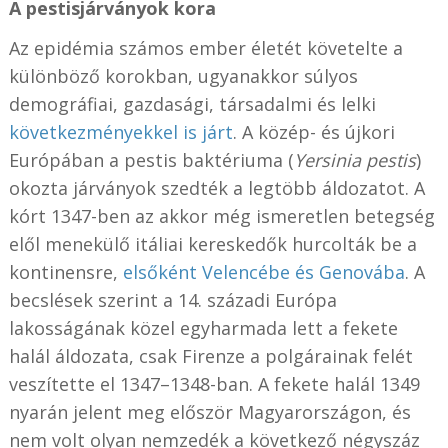
A pestisjárványok kora
Az epidémia számos ember életét követelte a
különböző korokban, ugyanakkor súlyos
demográfiai, gazdasági, társadalmi és lelki
következményekkel is járt
. A közép- és újkori
Európában a pestis baktériuma (
Yersinia pestis
)
okozta járványok szedték a legtöbb áldozatot. A
kórt 1347-ben az akkor még ismeretlen betegség
elől menekülő itáliai kereskedők hurcolták be a
kontinensre,
elsőként Velencébe és Genovába
. A
becslések szerint a 14. századi Európa
lakosságának közel egyharmada lett a fekete
halál áldozata, csak Firenze a polgárainak felét
veszítette el 1347–1348-ban. A fekete halál 1349
nyarán jelent meg először Magyarországon, és
nem volt olyan nemzedék a következő négyszáz