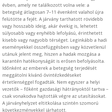
évben, amely ne találkozott volna vele: a
betegség átlagosan 7–11 évenként valahol újra
felütötte a fejét. A járvány tarthatott rövidebb
vagy hosszabb ideig, akár évekig is, lehetett
súlyosabb vagy enyhébb lefolyású, érinthetett
kisebb vagy nagyobb térséget. Leginkább a hadi
eseményekkel összefüggésben vagy közvetlenül
utánuk jelent meg, hiszen a hadak mozgása a
karantén hatékonyságát is erősen befolyásolta.
Időnként az emberek a betegség terjedését
meggátolni kívánó óvintézkedéseket
értetlenséggel fogadták. Nem egyszer a helyi
vezetők – főként gazdasági hátrányoktól tartva –
csak vonakodva hajtották végre az utasításokat.
A járványhelyzet eltitkolása szintén szomorú
következményekkel járhatott.