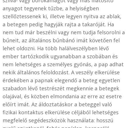
szilva- vagy borókamagot vagy más illatosító
anyagot tegyenek tűzbe, a helyiségben
szellőztessenek ki, illetve legyen nyitva az ablak,
a betegen pedig hagyják rajta a takaróját. Ha
nem tud már beszélni vagy nem tudja felsorolni a
bűneit, az általános bűnbánó imát követően fel
lehet oldozni. Ha több halálveszélyben lévő
ember tartózkodik ugyanabban a szobában és
nem lehetséges a személyes gyónás, a pap adhat
nekik általános feloldozást. A veszély elkerülése
érdekében a papnak elegendő a beteg egyetlen
szabadon lévő testrészét megkennie a betegek
olajával, és közben elmondania az erre az esetre
előírt imát. Az áldoztatáskor a beteggel való
fizikai kontaktus elkerülése céljából lehetséges
megfelelő segédeszközök használata: hosszú