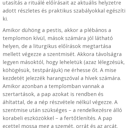
utasítás a rituálé előírásait az aktuális helyzetre
adott részletes és praktikus szabályokkal egészíti
ki.
Amikor dühöng a pestis, akkor a plébános a
templomon kívül, mások számára jól látható
helyen, de a liturgikus előírások megtartása
mellett végezze a szentmisét. Akkora távolságra
legyen másoktól, hogy leheletük (azaz lélegzésük,
köhögésük, testpárájuk) ne érhesse őt. A mise
kezdetét jelezzék harangszóval a hívek számára.
Amikor azonban a templomban vannak a
szertartások, a pap azokat is rendben és
áhítattal, de a nép részvétele nélkül végezze. A
szentmise után szükséges – a rendelkezésre álló
korabeli eszközökkel – a fertőtlenítés. A pap
ecettel mossa meg a szemét, orrát és az arcát.