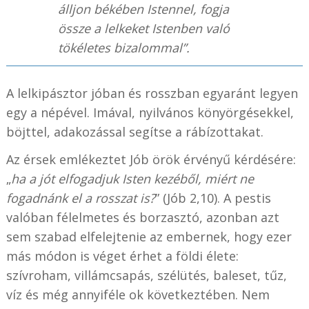
álljon békében Istennel, fogja
össze a lelkeket Istenben való
tökéletes bizalommal”.
A lelkipásztor jóban és rosszban egyaránt legyen
egy a népével. Imával, nyilvános könyörgésekkel,
böjttel, adakozással segítse a rábízottakat.
Az érsek emlékeztet Jób örök érvényű kérdésére:
„
ha a jót elfogadjuk Isten kezéből, miért ne
fogadnánk el a rosszat is?
” (Jób 2,10). A pestis
valóban félelmetes és borzasztó, azonban azt
sem szabad elfelejtenie az embernek, hogy ezer
más módon is véget érhet a földi élete:
szívroham, villámcsapás, szélütés, baleset, tűz,
víz és még annyiféle ok következtében. Nem