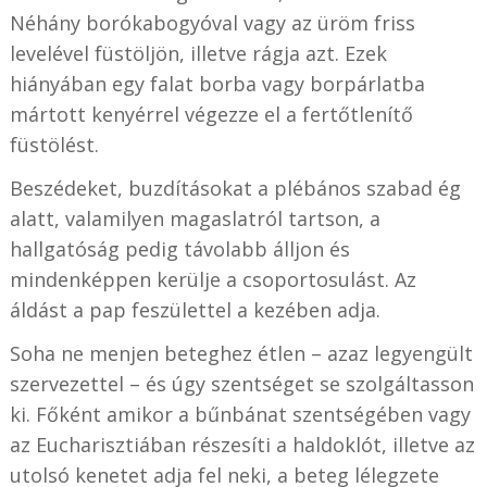
Néhány borókabogyóval vagy az üröm friss
levelével füstöljön, illetve rágja azt. Ezek
hiányában egy falat borba vagy borpárlatba
mártott kenyérrel végezze el a fertőtlenítő
füstölést.
Beszédeket, buzdításokat a plébános szabad ég
alatt, valamilyen magaslatról tartson, a
hallgatóság pedig távolabb álljon és
mindenképpen kerülje a csoportosulást. Az
áldást a pap feszülettel a kezében adja.
Soha ne menjen beteghez étlen – azaz legyengült
szervezettel – és úgy szentséget se szolgáltasson
ki. Főként amikor a bűnbánat szentségében vagy
az Eucharisztiában részesíti a haldoklót, illetve az
utolsó kenetet adja fel neki, a beteg lélegzete