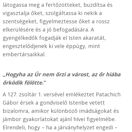
látogassa meg a fertőzötteket, buzdítsa és
vigasztalja őket, szolgáltassa ki nekik a
szentségeket, figyelmeztesse őket a rossz
elkerülésére és a jó befogadására. A
gyengélkedők fogadják el Isten akaratát,
engesztelődjenek ki vele éppúgy, mint
embertársaikkal.
„
Hogyha az Úr nem őrzi a várost, az őr hiába
őrködik fölötte.
”
A 127. zsoltár 1. versével emlékeztet Patachich
Gábor érsek a gondviselő Istenbe vetett
bizalomra, amikor különböző imádságokat és
jámbor gyakorlatokat ajánl hívei figyelmébe.
Elrendeli, hogy – ha a járványhelyzet engedi –