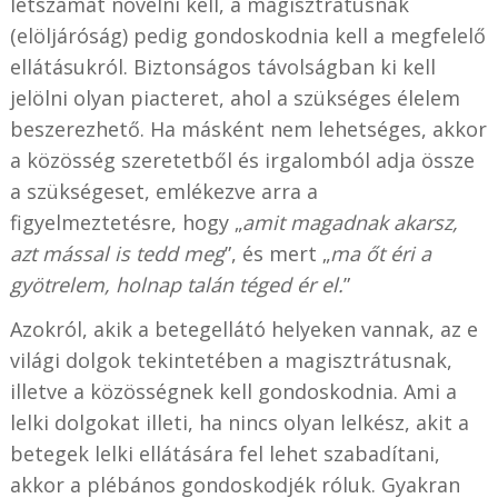
létszámát növelni kell, a magisztrátusnak
(elöljáróság) pedig gondoskodnia kell a megfelelő
ellátásukról. Biztonságos távolságban ki kell
jelölni olyan piacteret, ahol a szükséges élelem
beszerezhető. Ha másként nem lehetséges, akkor
a közösség szeretetből és irgalomból adja össze
a szükségeset, emlékezve arra a
figyelmeztetésre, hogy „
amit magadnak akarsz,
azt mással is tedd meg
”, és mert „
ma őt éri a
gyötrelem, holnap talán téged ér el.
”
Azokról, akik a betegellátó helyeken vannak, az e
világi dolgok tekintetében a magisztrátusnak,
illetve a közösségnek kell gondoskodnia. Ami a
lelki dolgokat illeti, ha nincs olyan lelkész, akit a
betegek lelki ellátására fel lehet szabadítani,
akkor a plébános gondoskodjék róluk. Gyakran