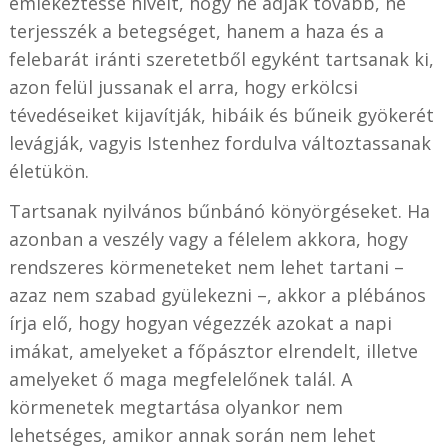
emlékeztesse híveit, hogy ne adják tovább, ne
terjesszék a betegséget, hanem a haza és a
felebarát iránti szeretetből egyként tartsanak ki,
azon felül jussanak el arra, hogy erkölcsi
tévedéseiket kijavítják, hibáik és bűneik gyökerét
levágják, vagyis Istenhez fordulva változtassanak
életükön.
Tartsanak nyilvános bűnbánó könyörgéseket. Ha
azonban a veszély vagy a félelem akkora, hogy
rendszeres körmeneteket nem lehet tartani –
azaz nem szabad gyülekezni –, akkor a plébános
írja elő, hogy hogyan végezzék azokat a napi
imákat, amelyeket a főpásztor elrendelt, illetve
amelyeket ő maga megfelelőnek talál. A
körmenetek megtartása olyankor nem
lehetséges, amikor annak során nem lehet