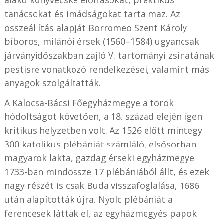
alakú könyvecske előírásokat, praktikus
tanácsokat és imádságokat tartalmaz. Az
összeállítás alapját Borromeo Szent Károly
bíboros, milánói érsek (1560–1584) ugyancsak
járványidőszakban zajló V. tartományi zsinatának
pestisre vonatkozó rendelkezései, valamint más
anyagok szolgáltatták.
A Kalocsa-Bácsi Főegyházmegye a török
hódoltságot követően, a 18. század elején igen
kritikus helyzetben volt. Az 1526 előtt mintegy
300 katolikus plébániát számláló, elsősorban
magyarok lakta, gazdag érseki egyházmegye
1733-ban mindössze 17 plébániából állt, és ezek
nagy részét is csak Buda visszafoglalása, 1686
után alapították újra. Nyolc plébániát a
ferencesek láttak el, az egyházmegyés papok