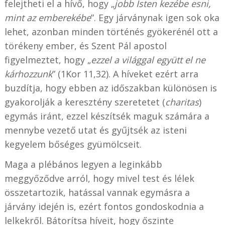
felejtheti el a hívő, hogy „
jobb Isten kezébe esni,
mint az emberekébe
”. Egy járványnak igen sok oka
lehet, azonban minden történés gyökerénél ott a
törékeny ember, és Szent Pál apostol
figyelmeztet, hogy „
ezzel a világgal együtt el ne
kárhozzunk
” (1Kor 11,32). A híveket ezért arra
buzdítja, hogy ebben az időszakban különösen is
gyakorolják a keresztény szeretetet (
charitas
)
egymás iránt, ezzel készítsék maguk számára a
mennybe vezető utat és gyűjtsék az isteni
kegyelem bőséges gyümölcseit.
Maga a plébános legyen a leginkább
meggyőződve arról, hogy mivel test és lélek
összetartozik, hatással vannak egymásra a
járvány idején is, ezért fontos gondoskodnia a
lelkekről. Bátorítsa híveit, hogy őszinte