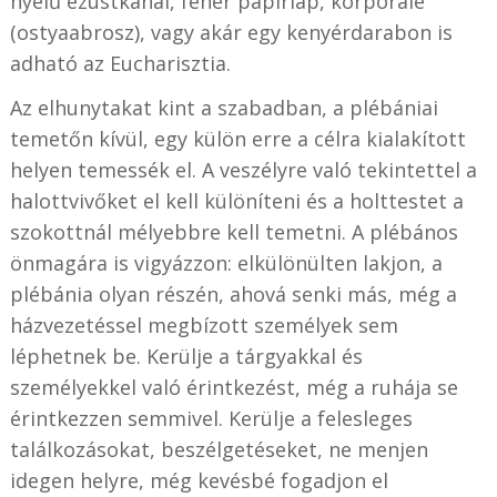
nyelű ezüstkanál, fehér papírlap, korporálé
(ostyaabrosz), vagy akár egy kenyérdarabon is
adható az Eucharisztia.
Az elhunytakat kint a szabadban, a plébániai
temetőn kívül, egy külön erre a célra kialakított
helyen temessék el. A veszélyre való tekintettel a
halottvivőket el kell különíteni és a holttestet a
szokottnál mélyebbre kell temetni. A plébános
önmagára is vigyázzon: elkülönülten lakjon, a
plébánia olyan részén, ahová senki más, még a
házvezetéssel megbízott személyek sem
léphetnek be. Kerülje a tárgyakkal és
személyekkel való érintkezést, még a ruhája se
érintkezzen semmivel. Kerülje a felesleges
találkozásokat, beszélgetéseket, ne menjen
idegen helyre, még kevésbé fogadjon el