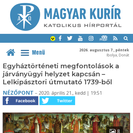
2026. augusztus 7., péntek
Menü
Ibolya, Donát
Egyháztörténeti megfontolások a
járványügyi helyzet kapcsán –
Lelkipásztori útmutató 1739-ből
NÉZŐPONT
– 2020. április 21., kedd | 19:51
8