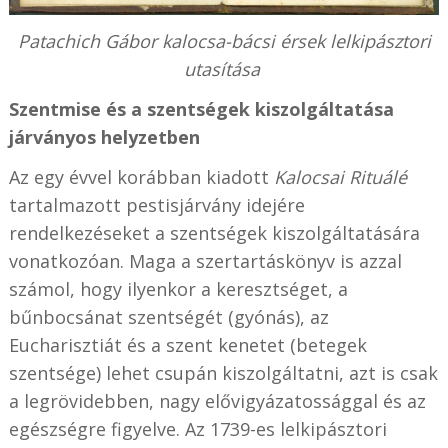
Patachich Gábor kalocsa-bácsi érsek lelkipásztori
utasítása
Szentmise és a szentségek kiszolgáltatása
járványos helyzetben
Az egy évvel korábban kiadott
Kalocsai Rituálé
tartalmazott pestisjárvány idejére
rendelkezéseket a szentségek kiszolgáltatására
vonatkozóan. Maga a szertartáskönyv is azzal
számol, hogy ilyenkor a keresztséget, a
bűnbocsánat szentségét (gyónás), az
Eucharisztiát és a szent kenetet (betegek
szentsége) lehet csupán kiszolgáltatni, azt is csak
a legrövidebben, nagy elővigyázatossággal és az
egészségre figyelve. Az 1739-es lelkipásztori