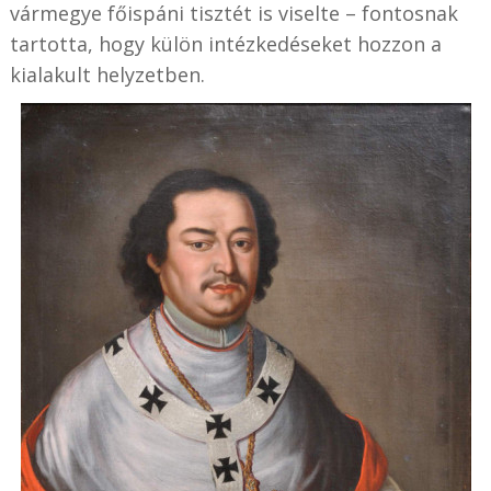
vármegye főispáni tisztét is viselte – fontosnak
tartotta, hogy külön intézkedéseket hozzon a
kialakult helyzetben.