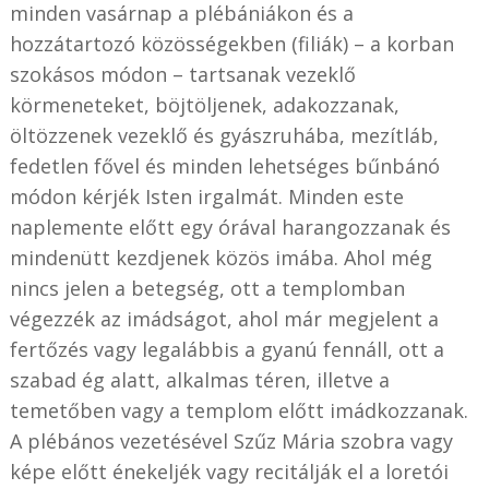
minden vasárnap a plébániákon és a
hozzátartozó közösségekben (filiák) – a korban
szokásos módon – tartsanak vezeklő
körmeneteket, böjtöljenek, adakozzanak,
öltözzenek vezeklő és gyászruhába, mezítláb,
fedetlen fővel és minden lehetséges bűnbánó
módon kérjék Isten irgalmát. Minden este
naplemente előtt egy órával harangozzanak és
mindenütt kezdjenek közös imába. Ahol még
nincs jelen a betegség, ott a templomban
végezzék az imádságot, ahol már megjelent a
fertőzés vagy legalábbis a gyanú fennáll, ott a
szabad ég alatt, alkalmas téren, illetve a
temetőben vagy a templom előtt imádkozzanak.
A plébános vezetésével Szűz Mária szobra vagy
képe előtt énekeljék vagy recitálják el a loretói