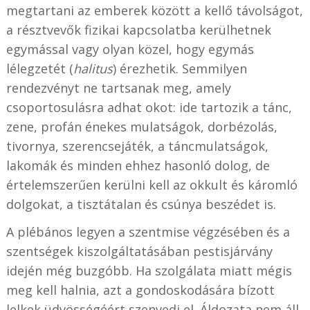
megtartani az emberek között a kellő távolságot,
a résztvevők fizikai kapcsolatba kerülhetnek
egymással vagy olyan közel, hogy egymás
lélegzetét (
halitus
) érezhetik. Semmilyen
rendezvényt ne tartsanak meg, amely
csoportosulásra adhat okot: ide tartozik a tánc,
zene, profán énekes mulatságok, dorbézolás,
tivornya, szerencsejáték, a táncmulatságok,
lakomák és minden ehhez hasonló dolog, de
értelemszerűen kerülni kell az okkult és káromló
dolgokat, a tisztátalan és csúnya beszédet is.
A plébános legyen a szentmise végzésében és a
szentségek kiszolgáltatásában pestisjárvány
idején még buzgóbb. Ha szolgálata miatt mégis
meg kell halnia, azt a gondoskodására bízott
lelkek üdvösségéért szenvedi el. Áldozata nem áll