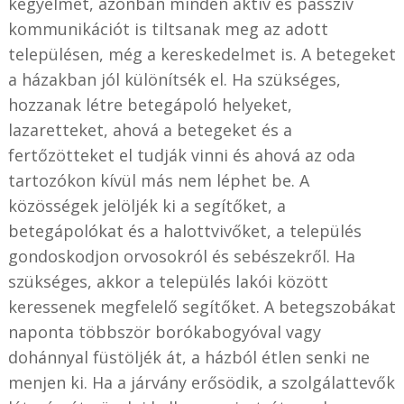
kegyelmét, azonban minden aktív és passzív
kommunikációt is tiltsanak meg az adott
településen, még a kereskedelmet is. A betegeket
a házakban jól különítsék el. Ha szükséges,
hozzanak létre betegápoló helyeket,
lazaretteket, ahová a betegeket és a
fertőzötteket el tudják vinni és ahová az oda
tartozókon kívül más nem léphet be. A
közösségek jelöljék ki a segítőket, a
betegápolókat és a halottvivőket, a település
gondoskodjon orvosokról és sebészekről. Ha
szükséges, akkor a település lakói között
keressenek megfelelő segítőket. A betegszobákat
naponta többször borókabogyóval vagy
dohánnyal füstöljék át, a házból étlen senki ne
menjen ki. Ha a járvány erősödik, a szolgálattevők