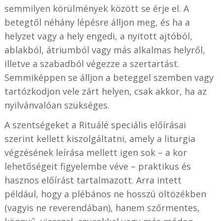
semmilyen körülmények között se érje el. A
betegtől néhány lépésre álljon meg, és ha a
helyzet vagy a hely engedi, a nyitott ajtóból,
ablakból, átriumból vagy más alkalmas helyről,
illetve a szabadból végezze a szertartást.
Semmiképpen se álljon a beteggel szemben vagy
tartózkodjon vele zárt helyen, csak akkor, ha az
nyilvánvalóan szükséges.
A szentségeket a Rituálé speciális előírásai
szerint kellett kiszolgáltatni, amely a liturgia
végzésének leírása mellett igen sok – a kor
lehetőségeit figyelembe véve – praktikus és
hasznos előírást tartalmazott. Arra intett
például, hogy a plébános ne hosszú öltözékben
(vagyis ne reverendában), hanem szőrmentes,