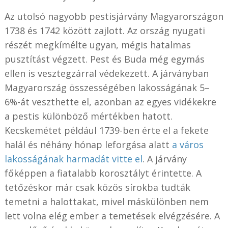
Az utolsó nagyobb pestisjárvány Magyarországon
1738 és 1742 között zajlott. Az ország nyugati
részét megkímélte ugyan, mégis hatalmas
pusztítást végzett. Pest és Buda még egymás
ellen is vesztegzárral védekezett. A járványban
Magyarország összességében lakosságának 5–
6%-át veszthette el, azonban az egyes vidékekre
a pestis különböző mértékben hatott.
Kecskemétet például 1739-ben érte el a fekete
halál és néhány hónap leforgása alatt
a város
lakosságának harmadát vitte el
. A járvány
főképpen a fiatalabb korosztályt érintette. A
tetőzéskor már csak közös sírokba tudták
temetni a halottakat, mivel máskülönben nem
lett volna elég ember a temetések elvégzésére. A