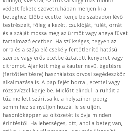
könnyű, viasszal, szurokkal vagy más módon
védett fekete szövetruhában menjen ki a
beteghez. Előbb ecettel kenje be szabadon lévő
testrészeit, főleg a kezét, csuklóját, fülét, orrát
és a száját mossa meg az ürmöt vagy angyalfüvet
tartalmazó ecetben. Ha szükséges, tegyen az
orra és a szája elé csekély fertőtlenítő hatású
szerbe vagy erős ecetbe áztatott kenyeret vagy
citromot. Ajánlott még a kauter nevű, égetésre
(fertőtlenítésre) használatos orvosi segédeszköz
alkalmazása is. A pap fejét borral, ecettel vagy
rózsavízzel kenje be. Mielőtt elindul, a ruháit a
tűz mellett szárítsa ki, a helyszínen pedig
semmihez se nyúljon hozzá, le se üljön,
hasonlóképpen az öltözetét is óvja minden
érintéstől. Ha lehetséges, ott, ahol a beteg van,