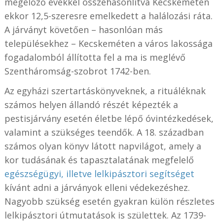
megelőző évekkel összehasonlítva Kecskeméten
ekkor 12,5-szeresre emelkedett a halálozási ráta.
A járványt követően – hasonlóan más
településekhez – Kecskeméten a város lakossága
fogadalomból állította fel a ma is meglévő
Szentháromság-szobrot 1742-ben.
Az egyházi szertartáskönyveknek, a rituáléknak
számos helyen állandó részét képezték a
pestisjárvány esetén életbe lépő óvintézkedések,
valamint a szükséges teendők. A 18. században
számos olyan könyv látott napvilágot, amely a
kor tudásának és tapasztalatának megfelelő
egészségügyi, illetve lelkipásztori segítséget
kívánt adni a járványok elleni védekezéshez.
Nagyobb szükség esetén gyakran külön részletes
lelkipásztori útmutatások is születtek. Az 1739-