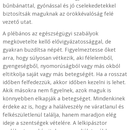
bűnbánattal, gyónással és jó cselekedetekkel
biztosítsák maguknak az örökkévalóság felé
vezető utat.
A plébános az egészségügyi szabályok
megkövetelte kellő elővigyázatossággal, de
gyakran buzdítsa népét. Figyelmeztesse őket
arra, hogy súlyosan vétkezik, aki félelemből,
gyengeségből, nyomorúságból vagy más okból
eltitkolja saját vagy más betegségét. Ha a rosszat
időben felfedezzük, akkor időben kezelni is lehet.
Akik másokra nem figyelnek, azok maguk is
könnyebben elkapják a betegséget. Mindenkinek
érdeke az is, hogy a halálveszély ne váratlanul és
felkészületlenül találja, hanem maradjon elég
ideje a szentségek vételére. A lelkipásztor