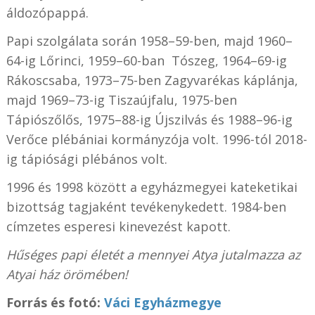
áldozópappá.
Papi szolgálata során 1958–59-ben, majd 1960–
64-ig Lőrinci, 1959–60-ban Tószeg, 1964–69-ig
Rákoscsaba, 1973–75-ben Zagyvarékas káplánja,
majd 1969–73-ig Tiszaújfalu, 1975-ben
Tápiószőlős, 1975–88-ig Újszilvás és 1988–96-ig
Verőce plébániai kormányzója volt. 1996-tól 2018-
ig tápiósági plébános volt.
1996 és 1998 között a egyházmegyei kateketikai
bizottság tagjaként tevékenykedett. 1984-ben
címzetes esperesi kinevezést kapott.
Hűséges papi életét a mennyei Atya jutalmazza az
Atyai ház örömében!
Forrás és fotó:
Váci Egyházmegye