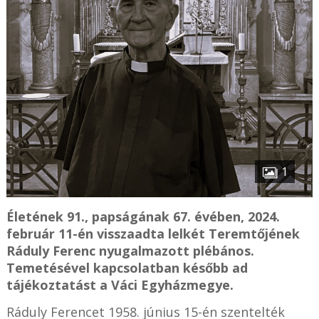
1
Életének 91., papságának 67. évében, 2024.
február 11-én visszaadta lelkét Teremtőjének
Ráduly Ferenc nyugalmazott plébános.
Temetésével kapcsolatban később ad
tájékoztatást a Váci Egyházmegye.
Ráduly Ferencet 1958. június 15-én szentelték