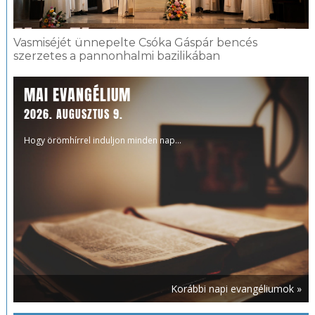
Vasmiséjét ünnepelte Csóka Gáspár bencés
szerzetes a pannonhalmi bazilikában
MAI EVANGÉLIUM
2026. AUGUSZTUS 9.
Hogy örömhírrel induljon minden nap...
Korábbi napi evangéliumok »