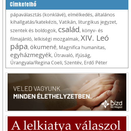
Címkefelhő
pápaválasztás (konklávé)
,
elmélkedés
,
általános
kihallgatás/katekézis
,
Vatikán
,
liturgikus jegyzet
,
család
szentek és boldogok
,
,
könyv- és
XIV. Leó
filmajánló
,
lelkiségi mozgalmak
,
pápa
ökumené
,
,
Magnifica humanitas
,
egyházmegyék
,
Útravaló
,
ifjúság
,
Úrangyala/Regina Coeli
,
Szentév
,
Erdő Péter