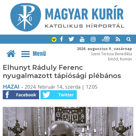
2026. augusztus 9., vasárnap
Menü
Szent Terézia Benedikta
Emõd, Román
Elhunyt Ráduly Ferenc
nyugalmazott tápiósági plébános
HAZAI
– 2024. február 14., szerda | 12:05