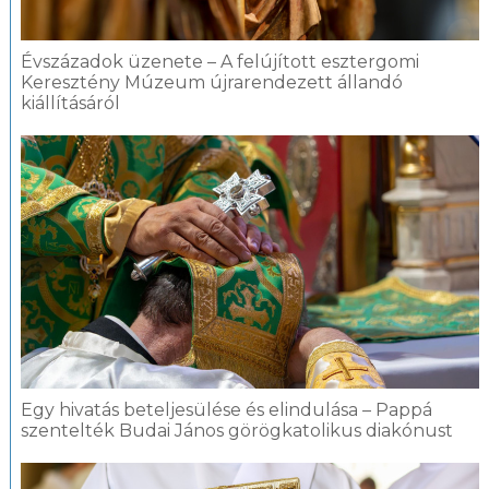
Évszázadok üzenete – A felújított esztergomi
Keresztény Múzeum újrarendezett állandó
kiállításáról
Egy hivatás beteljesülése és elindulása – Pappá
szentelték Budai János görögkatolikus diakónust