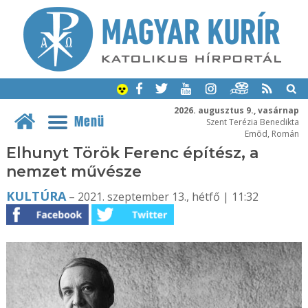
2026. augusztus 9., vasárnap
Menü
Szent Terézia Benedikta
Emõd, Román
Elhunyt Török Ferenc építész, a
nemzet művésze
KULTÚRA
– 2021. szeptember 13., hétfő | 11:32