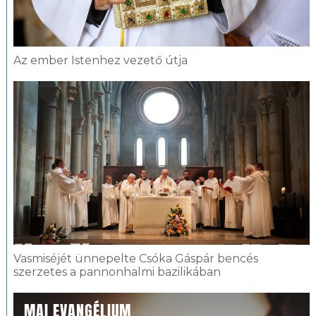
Az ember Istenhez vezető útja
Vasmiséjét ünnepelte Csóka Gáspár bencés
szerzetes a pannonhalmi bazilikában
MAI EVANGÉLIUM