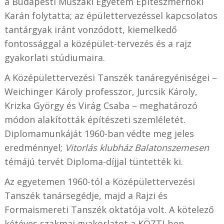
a Budapesti Műszaki Egyetem Építészmérnöki
Karán folytatta; az épülettervezéssel kapcsolatos
tantárgyak iránt vonzódott, kiemelkedő
fontossággal a középület-tervezés és a rajz
gyakorlati stúdiumaira.
A Középülettervezési Tanszék tanáregyéniségei –
Weichinger Károly professzor, Jurcsik Károly,
Krizka György és Virág Csaba – meghatározó
módon alakították építészeti szemléletét.
Diplomamunkáját 1960-ban védte meg jeles
eredménnyel;
Vitorlás klubház Balatonszemesen
témájú tervét Diploma-díjjal tüntették ki.
Az egyetemen 1960-tól a Középülettervezési
Tanszék tanársegédje, majd a Rajzi és
Formaismereti Tanszék oktatója volt. A kötelező
kétéves szakmai gyakorlatot a KÖZTI-ben