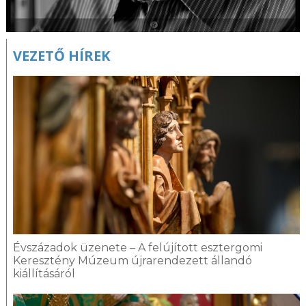
VEZETŐ HÍREK
Évszázadok üzenete – A felújított esztergomi
Keresztény Múzeum újrarendezett állandó
kiállításáról