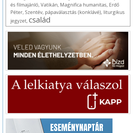
és filmajánló
,
Vatikán
,
Magnifica humanitas
,
Erdő
Péter
,
Szentév
,
pápaválasztás (konklávé)
,
liturgikus
család
jegyzet
,