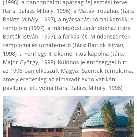
(1996), a pannonhalmi apátság fejlesztési terve
(társ: Balázs Mihály, 1996), a Matáv-irodaház (társ:
Balázs Mihály, 1997), a nyársapáti római katolikus
templom (1997), a máriapócsi zarándokház (társ:
Bartók István, 1997), a farkasréti Mindenszentek
temploma és urnatemető (társ: Bartók István,
1998), a Ferihegy II. ökumenikus kápolna (társ:
Major György, 1998). Különös jelentőséggel bírt
az 1996-ban elkészült Magyar Szentek temploma,
amely eredetileg az elmaradt expo vatikáni
pavilonja lett volna (társ: Balázs Mihály, 1996).