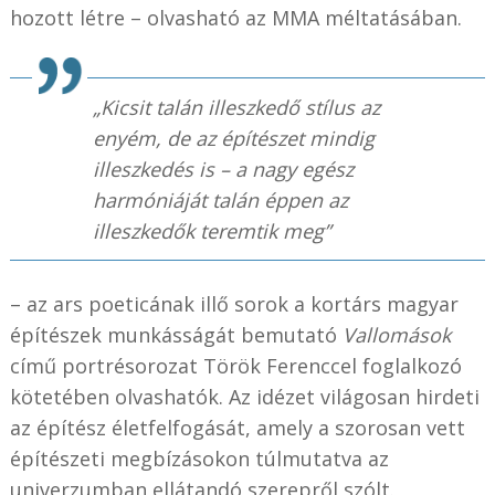
hozott létre – olvasható az MMA méltatásában.
„Kicsit talán illeszkedő stílus az
enyém, de az építészet mindig
illeszkedés is – a nagy egész
harmóniáját talán éppen az
illeszkedők teremtik meg”
– az ars poeticának illő sorok a kortárs magyar
építészek munkásságát bemutató
Vallomások
című portrésorozat Török Ferenccel foglalkozó
kötetében olvashatók. Az idézet világosan hirdeti
az építész életfelfogását, amely a szorosan vett
építészeti megbízásokon túlmutatva az
univerzumban ellátandó szerepről szólt.