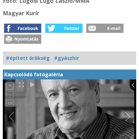
Fotó: Lugosi Lugo László/MMA
Magyar Kurír
#épített örökség
#gyászhír
Kapcsolódó fotógaléria