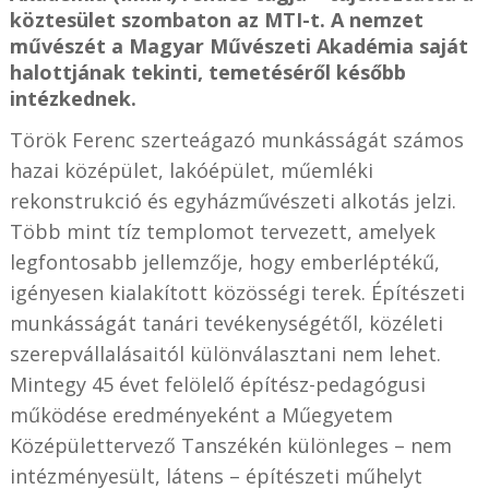
köztesület szombaton az MTI-t. A nemzet
művészét a Magyar Művészeti Akadémia saját
halottjának tekinti, temetéséről később
intézkednek.
Török Ferenc szerteágazó munkásságát számos
hazai középület, lakóépület, műemléki
rekonstrukció és egyházművészeti alkotás jelzi.
Több mint tíz templomot tervezett, amelyek
legfontosabb jellemzője, hogy emberléptékű,
igényesen kialakított közösségi terek. Építészeti
munkásságát tanári tevékenységétől, közéleti
szerepvállalásaitól különválasztani nem lehet.
Mintegy 45 évet felölelő építész-pedagógusi
működése eredményeként a Műegyetem
Középülettervező Tanszékén különleges – nem
intézményesült, látens – építészeti műhelyt