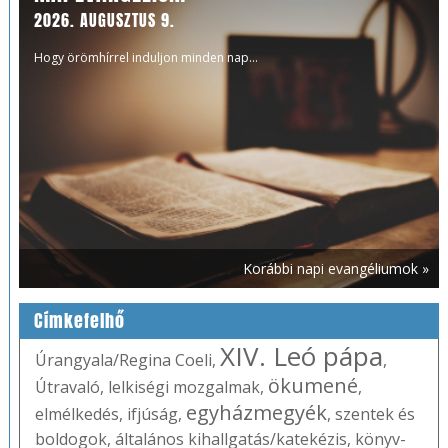
2026. AUGUSZTUS 9.
Hogy örömhírrel induljon minden nap...
Korábbi napi evangéliumok »
Címkefelhő
XIV. Leó pápa
Úrangyala/Regina Coeli
,
,
ökumené
Útravaló
,
lelkiségi mozgalmak
,
,
egyházmegyék
elmélkedés
,
ifjúság
,
,
szentek és
boldogok
,
általános kihallgatás/katekézis
,
könyv-