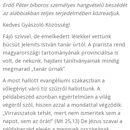
Erdő Péter bíboros személyes hangvételű beszédét
az alábbiakban teljes terjedelmében közreadjuk.
Kedves Gyászoló Közösség!
Fájó szívvel, de emelkedett lélekkel vettünk
búcsút Jelenits István tanár úrtól. A piarista rend
magyarországi tartományának provinciálisa is
volt, de nekünk, hajdani tanítványainak mindig
megmarad „tanár úrnak”.
A most hallott evangéliumi szakaszban a
vőlegényt váró tíz szűzről hallottunk. A
példabeszéd azonban egyértelműen a világ
végéről szól, hiszen azzal a mondattal végződik:
„Virrasszatok tehát, mert nem ismeritek sem a
napot, sem az órát!” (Mt 25,13) De Jézus szavai a
példabeszéd elején a mennyek országának