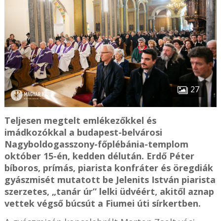
27
Teljesen megtelt emlékezőkkel és
imádkozókkal a budapest-belvárosi
Nagyboldogasszony-főplébánia-templom
október 15-én, kedden délután. Erdő Péter
bíboros, prímás, piarista konfráter és öregdiák
gyászmisét mutatott be Jelenits István piarista
szerzetes, „tanár úr” lelki üdvéért, akitől aznap
vettek végső búcsút a Fiumei úti sírkertben.