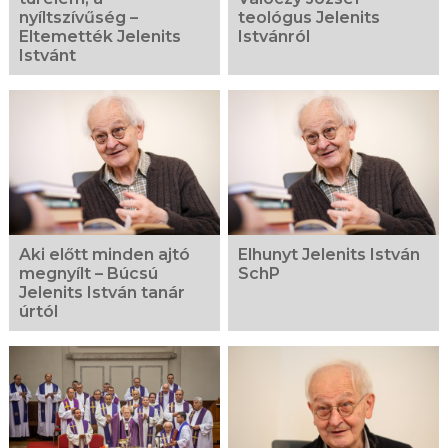
nyíltszívűség –
teológus Jelenits
Eltemették Jelenits
Istvánról
Istvánt
Aki előtt minden ajtó
Elhunyt Jelenits István
megnyílt – Búcsú
SchP
Jelenits István tanár
úrtól