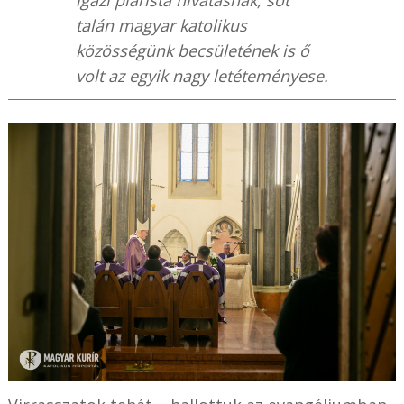
igazi piarista hivatásnak, sőt
talán magyar katolikus
közösségünk becsületének is ő
volt az egyik nagy letéteményese.