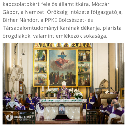
kapcsolatokért felelős államtitkára, Móczár
Gábor, a Nemzeti Örökség Intézete főigazgatója,
Birher Nándor, a PPKE Bölcsészet- és
Társadalomtudományi Karának dékánja, piarista
örögdiákok, valamint emlékezők sokasága.