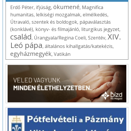
ökumené
Erdő Péter
,
ifjúság
,
,
Magnifica
humanitas
,
lelkiségi mozgalmak
,
elmélkedés
,
Útravaló
,
szentek és boldogok
,
pápaválasztás
(konklávé)
,
könyv- és filmajánló
,
liturgikus jegyzet
,
család
XIV.
,
Úrangyala/Regina Coeli
,
Szentév
,
Leó pápa
,
általános kihallgatás/katekézis
,
egyházmegyék
,
Vatikán