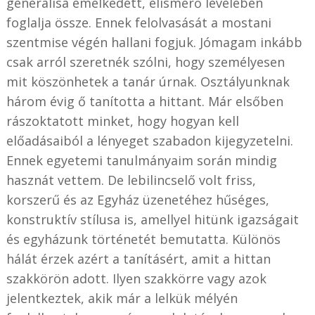
generálisa emelkedett, elismerő levelében
foglalja össze. Ennek felolvasását a mostani
szentmise végén hallani fogjuk. Jómagam inkább
csak arról szeretnék szólni, hogy személyesen
mit köszönhetek a tanár úrnak. Osztályunknak
három évig ő tanította a hittant. Már elsőben
rászoktatott minket, hogy hogyan kell
előadásaiból a lényeget szabadon kijegyzetelni.
Ennek egyetemi tanulmányaim során mindig
hasznát vettem. De lebilincselő volt friss,
korszerű és az Egyház üzenetéhez hűséges,
konstruktív stílusa is, amellyel hitünk igazságait
és egyházunk történetét bemutatta. Különös
hálát érzek azért a tanításért, amit a hittan
szakkörön adott. Ilyen szakkörre vagy azok
jelentkeztek, akik már a lelkük mélyén