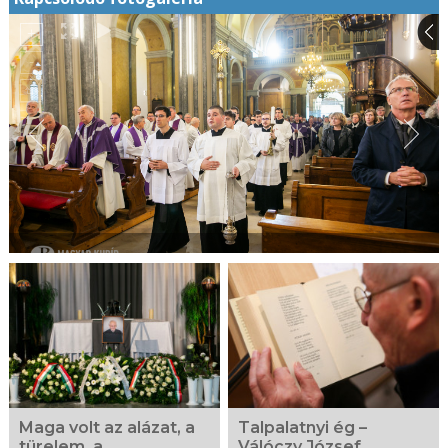
Maga volt az alázat, a
Talpalatnyi ég –
türelem, a
Válóczy József