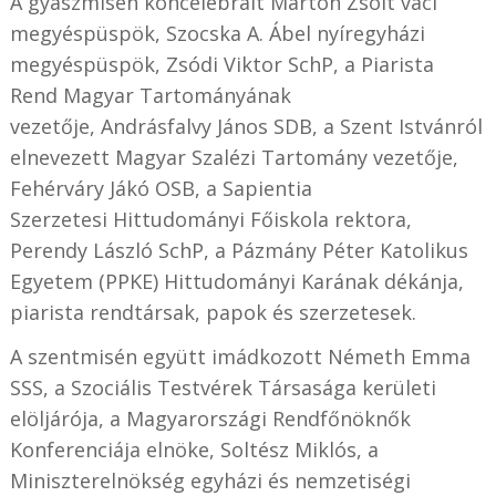
A gyászmisén koncelebrált Marton Zsolt váci
megyéspüspök, Szocska A. Ábel nyíregyházi
megyéspüspök, Zsódi Viktor SchP, a Piarista
Rend Magyar Tartományának
vezetője, Andrásfalvy János SDB, a Szent Istvánról
elnevezett Magyar Szalézi Tartomány vezetője,
Fehérváry Jákó OSB, a Sapientia
Szerzetesi
Hittudományi Főiskola rektora,
Perendy László SchP, a Pázmány Péter Katolikus
Egyetem (PPKE) Hittudományi Karának dékánja,
piarista rendtársak, papok és szerzetesek.
A szentmisén együtt imádkozott Németh Emma
SSS, a Szociális Testvérek Társasága kerületi
elöljárója, a Magyarországi Rendfőnöknők
Konferenciája elnöke, Soltész Miklós, a
Miniszterelnökség egyházi és nemzetiségi