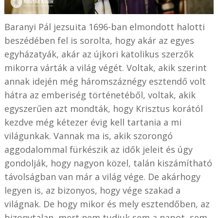
Baranyi Pál jezsuita 1696-ban elmondott halotti
beszédében fel is sorolta, hogy akár az egyes
egyházatyák, akár az újkori katolikus szerzők
mikorra várták a világ végét. Voltak, akik szerint
annak idején még háromszáznégy esztendő volt
hátra az emberiség történetéből, voltak, akik
egyszerűen azt mondták, hogy Krisztus korától
kezdve még kétezer évig kell tartania a mi
világunkak. Vannak ma is, akik szorongó
aggodalommal fürkészik az idők jeleit és úgy
gondolják, hogy nagyon közel, talán kiszámítható
távolságban van már a világ vége. De akárhogy
legyen is, az bizonyos, hogy vége szakad a
világnak. De hogy mikor és mely esztendőben, az
bizonytalan, mert nem tudjuk sem a napot, sem