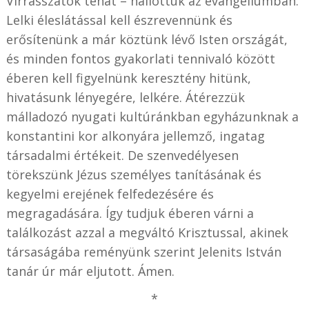
Virrasszatok tehát – hallottuk az evangéliumban.
Lelki éleslátással kell észrevennünk és
erősítenünk a már köztünk lévő Isten országát,
és minden fontos gyakorlati tennivaló között
éberen kell figyelnünk keresztény hitünk,
hivatásunk lényegére, lelkére. Átérezzük
málladozó nyugati kultúránkban egyházunknak a
konstantini kor alkonyára jellemző, ingatag
társadalmi értékeit. De szenvedélyesen
törekszünk Jézus személyes tanításának és
kegyelmi erejének felfedezésére és
megragadására. Így tudjuk éberen várni a
találkozást azzal a megváltó Krisztussal, akinek
társaságába reményünk szerint Jelenits István
tanár úr már eljutott. Ámen.
*