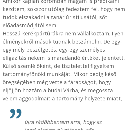
Amikor káplán koromban magam is prédikálni
kezdtem, sokszor utólag fedeztem fel, hogy nem
tudok elszakadni a tanár úr stílusától, sőt
előadásmódjától sem.
Hosszú kerékpártúrákra nem vállalkoztam. Ilyen
élményekről mások tudnak beszámolni. De egy-
egy mély beszélgetés, egy-egy személyes
eligazítás nekem is maradandó értéket jelentett.
Külső szemlélőként, de tisztelettel figyeltem
tartományfőnöki munkáját. Mikor pedig késő
öregségében még vette a fáradságot, hogy
eljöjjön hozzám a budai Várba, és megossza
velem aggodalmait a tartomány helyzete miatt,
újra rádöbbentem arra, hogy az