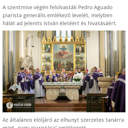
A szentmise végén felolvasták Pedro Aguado
piarista generális emlékező levelét, melyben
hálát ad Jelenits István életéért és hivatásáért.
Az általános elöljáró az elhunyt szerzetes tanárra
mint „nagy piaristára” emlékezett.