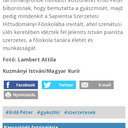
bíborosnak, hogy bemutatta a gyászmisét, majd
pedig mindenkit a Sapientia Szerzetesi
Hittudományi Főiskolába invitált, ahol szenátusi
ülés keretében idézték fel Jelenits István piarista
szerzetes, a főiskola tanára életét és
munkásságát.
Fotó: Lambert Attila
Kuzmányi István/Magyar Kurír
#Erdő Péter
#gyászhír
#szerzetesek
Kapcsolódó fotógaléria