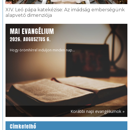
XIV. Leó pápa katekézise: Az imádság emberségünk
alapvető dimenziója
MAI EVANGÉLIUM
2026. AUGUSZTUS 6.
Hogy örömhírrel induljon minden nap...
Korábbi napi evangéliumok »
Címkefelhő