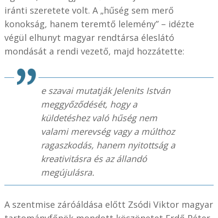
iránti szeretete volt. A „hűség sem merő
konokság, hanem teremtő lelemény” – idézte
végül elhunyt magyar rendtársa éleslátó
mondását a rendi vezető, majd hozzátette:
e szavai mutatják Jelenits István
meggyőződését, hogy a
küldetéshez való hűség nem
valami merevség vagy a múlthoz
ragaszkodás, hanem nyitottság a
kreativitásra és az állandó
megújulásra.
A szentmise záróáldása előtt Zsódi Viktor magyar
tartományfőnök mondott köszönetet Erdő Péter