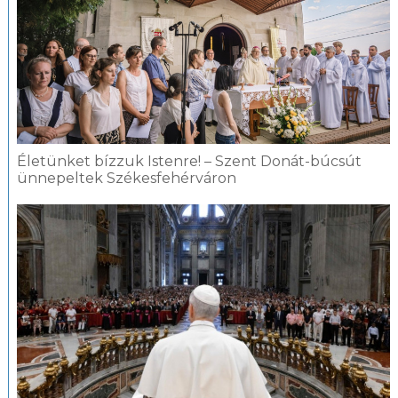
Életünket bízzuk Istenre! – Szent Donát-búcsút
ünnepeltek Székesfehérváron