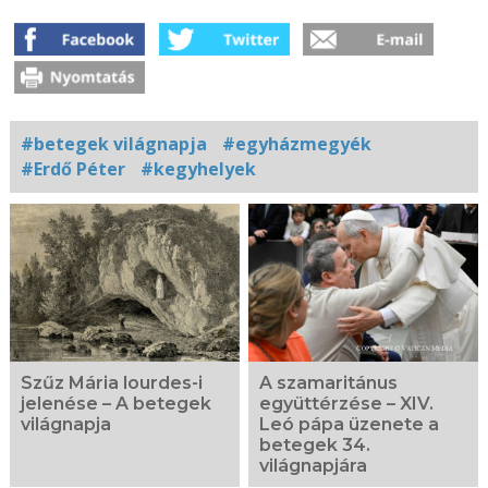
#betegek világnapja
#egyházmegyék
#Erdő Péter
#kegyhelyek
Kapcsolódó
fotógaléria
Szűz Mária lourdes-i
A szamaritánus
jelenése – A betegek
együttérzése – XIV.
világnapja
Leó pápa üzenete a
betegek 34.
világnapjára