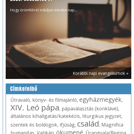
Hogy örömhírrel induljon minden nap...
Korábbi napi evangéliumok »
Címkefelhő
egyházmegyék
Útravaló
,
könyv- és filmajánló
,
,
XIV. Leó pápa
,
pápaválasztás (konklávé)
,
általános kihallgatás/katekézis
,
liturgikus jegyzet
,
család
szentek és boldogok
,
ifjúság
,
,
Magnifica
ökumené
humanitas
,
Vatikán
,
,
Úrangyala/Regina