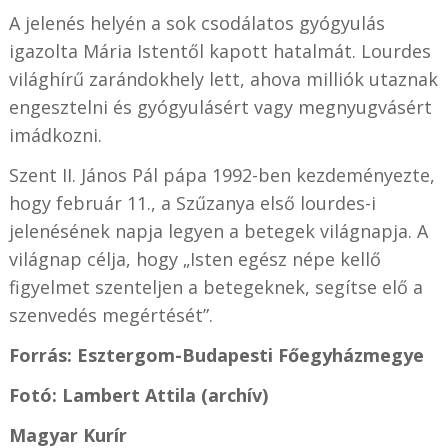
A jelenés helyén a sok csodálatos gyógyulás
igazolta Mária Istentől kapott hatalmát. Lourdes
világhírű zarándokhely lett, ahova milliók utaznak
engesztelni és gyógyulásért vagy megnyugvásért
imádkozni.
Szent II. János Pál pápa 1992-ben kezdeményezte,
hogy február 11., a Szűzanya első lourdes-i
jelenésének napja legyen a betegek világnapja. A
világnap célja, hogy „Isten egész népe kellő
figyelmet szenteljen a betegeknek, segítse elő a
szenvedés megértését”.
Forrás: Esztergom-Budapesti Főegyházmegye
Fotó: Lambert Attila (archív)
Magyar Kurír