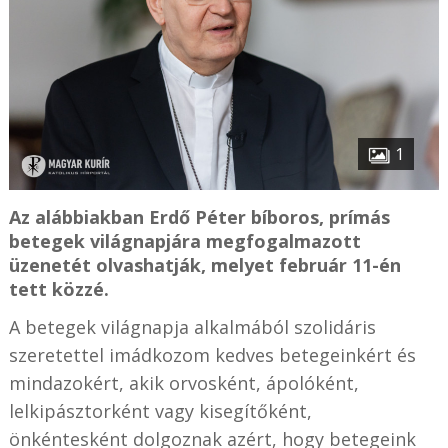
1
Az alábbiakban Erdő Péter bíboros, prímás
betegek világnapjára megfogalmazott
üzenetét olvashatják, melyet február 11-én
tett közzé.
A betegek világnapja alkalmából szolidáris
szeretettel imádkozom kedves betegeinkért és
mindazokért, akik orvosként, ápolóként,
lelkipásztorként vagy kisegítőként,
önkéntesként dolgoznak azért, hogy betegeink