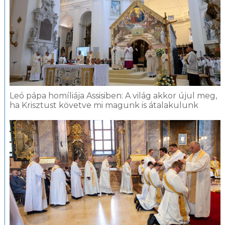
Leó pápa homíliája Assisiben: A világ akkor újul meg,
ha Krisztust követve mi magunk is átalakulunk