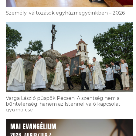
Személyi változások egyházmegyéinkben – 2026
Varga László püspök Pécsen: A szentség nem a
bűntelenség, hanem az Istennel való kapcsolat
gyümölcse
MAI EVANGÉLIUM
2026. AUGUSZTUS 7.