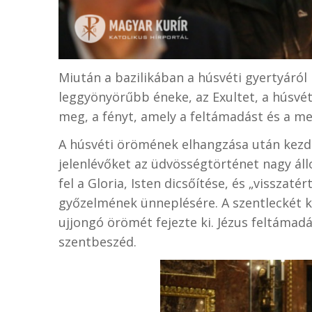
Miután a bazilikában a húsvéti gyertyáról
leggyönyörűbb éneke, az Exultet, a húsvé
meg, a fényt, amely a feltámadást és a meg
A húsvéti örömének elhangzása után kezdő
jelenlévőket az üdvösségtörténet nagy áll
fel a Gloria, Isten dicsőítése, és „visszaté
győzelmének ünneplésére. A szentleckét k
ujjongó örömét fejezte ki. Jézus feltámad
szentbeszéd.