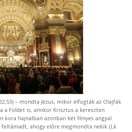
 22,53) – mondta Jézus, mikor elfogták az Olajfák
a a Földet is, amikor Krisztus a kereszten
pján kora hajnalban azonban két fényes angyal
s feltámadt, ahogy előre megmondta nekik (Lk