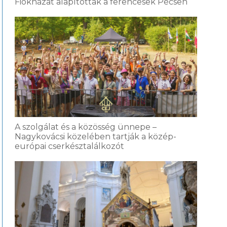
Fiókházat alapítottak a ferencesek Pécsen
A szolgálat és a közösség ünnepe –
Nagykovácsi közelében tartják a közép-
európai cserkésztalálkozót