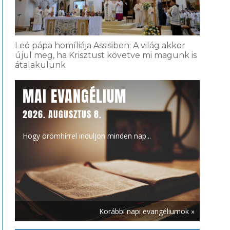
Leó pápa homíliája Assisiben: A világ akkor
újul meg, ha Krisztust követve mi magunk is
átalakulunk
MAI EVANGÉLIUM
2026. AUGUSZTUS 8.
Hogy örömhírrel induljon minden nap...
Korábbi napi evangéliumok »