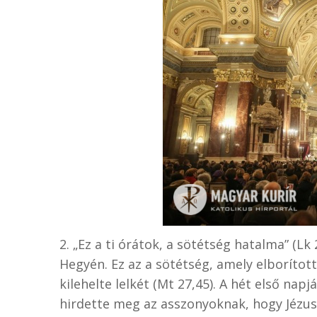
2. „Ez a ti órátok, a sötétség hatalma” (Lk
Hegyén. Ez az a sötétség, amely elborított
kilehelte lelkét (Mt 27,45). A hét első na
hirdette meg az asszonyoknak, hogy Jézu