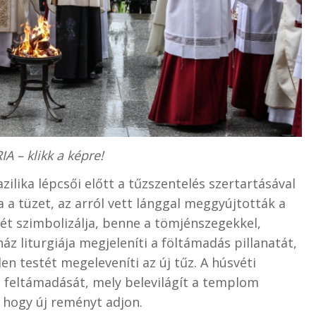
A – klikk a képre!
azilika lépcsői előtt a tűzszentelés szertartásával
a tüzet, az arról vett lánggal meggyújtották a
tét szimbolizálja, benne a tömjénszegekkel,
ház liturgiája megjeleníti a föltámadás pillanatát,
en testét megeleveníti az új tűz. A húsvéti
i, feltámadását, mely belevilágít a templom
, hogy új reményt adjon.