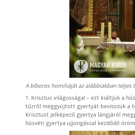
A bíboros homíliáját az alábbiakban teljes
1. Krisztus világossága! – ezt kiáltjuk a hú
tűzről meggyújtott gyertyát bevisszük a 
Krisztust jelképező gyertya lángjáról megg
húsvéti gyertya ujjongással kezdődő örö