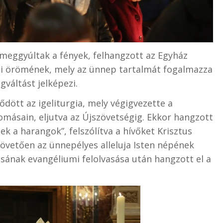
 meggyúltak a fények, felhangzott az Egyház
ti örömének, mely az ünnep tartalmát fogalmazza
váltást jelképezi.
dött az igeliturgia, mely végigvezette a
omásain, eljutva az Újszövetségig. Ekkor hangzott
rtek a harangok”, felszólítva a hívőket Krisztus
övetően az ünnepélyes alleluja Isten népének
ásának evangéliumi felolvasása után hangzott el a