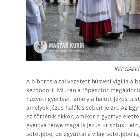
KÉPGALÉRI
A bíboros által vezetett húsvéti vigília a b
kezdődött. Miután a főpásztor megáldotta 
húsvéti gyertyát, amely a halott Jézus tes
amelyek Jézus halálos sebeit jelzik. Az Egy
ez történik akkor, amikor a gyertya élettel
gyertya fénye maga is Jézus Krisztust jelz
sötétjébe, de egyúttal a világ sötétjébe is