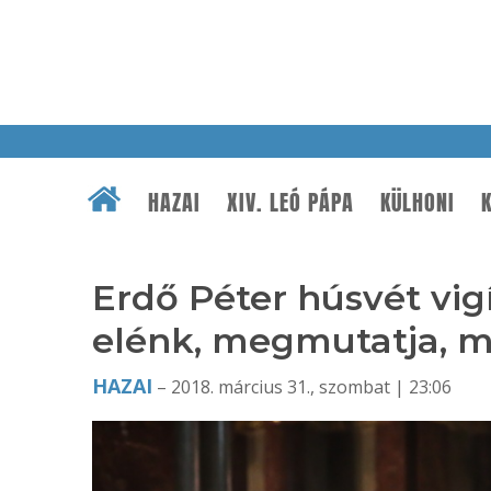
HAZAI
XIV. LEÓ PÁPA
KÜLHONI
K
Erdő Péter húsvét vigí
elénk, megmutatja, mi
HAZAI
– 2018. március 31., szombat | 23:06