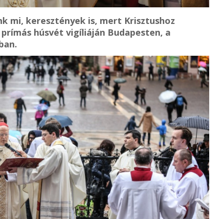
ünk mi, keresztények is, mert Krisztushoz
prímás húsvét vigíliáján Budapesten, a
ban.