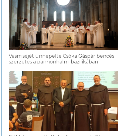
Vasmiséjét ünnepelte Csóka Gáspár bencés
szerzetes a pannonhalmi bazilikában