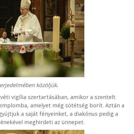
 terjedelmében közöljük.
svéti vigília szertartásában, amikor a szentelt
templomba, amelyet még sötétség borít. Aztán a
yújtjuk a saját fényeinket, a diakónus pedig a
ménekével meghirdeti az ünnepet.