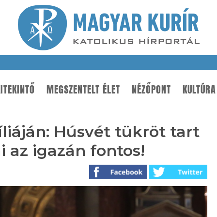
ITEKINTŐ
MEGSZENTELT ÉLET
NÉZŐPONT
KULTÚRA
liáján: Húsvét tükröt tart
 az igazán fontos!