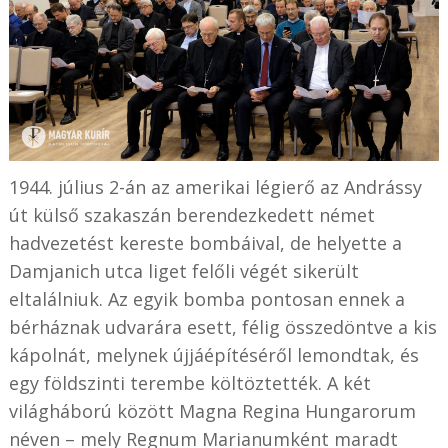
1944. július 2-án az amerikai légierő az Andrássy
út külső szakaszán berendezkedett német
hadvezetést kereste bombáival, de helyette a
Damjanich utca liget felőli végét sikerült
eltalálniuk. Az egyik bomba pontosan ennek a
bérháznak udvarára esett, félig összedöntve a kis
kápolnát, melynek újjáépítéséről lemondtak, és
egy földszinti terembe költöztették. A két
világháború között Magna Regina Hungarorum
néven – mely Regnum Marianumként maradt