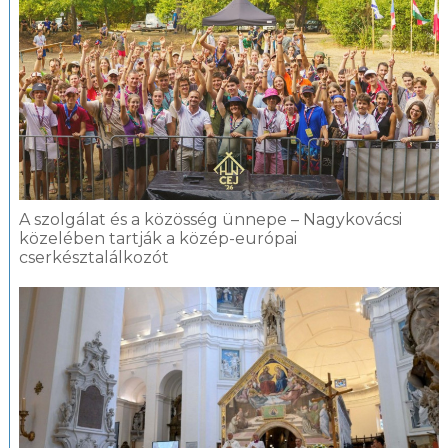
A szolgálat és a közösség ünnepe – Nagykovácsi
közelében tartják a közép-európai
cserkésztalálkozót