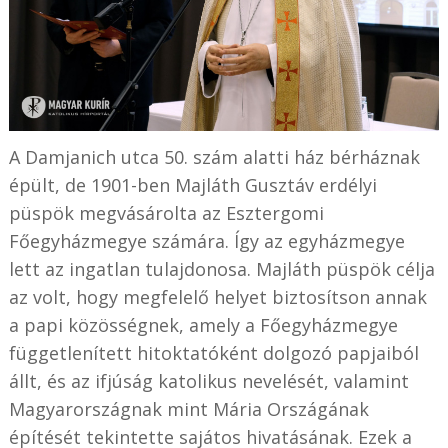
A Damjanich utca 50. szám alatti ház bérháznak
épült, de 1901-ben Majláth Gusztáv erdélyi
püspök megvásárolta az Esztergomi
Főegyházmegye számára. Így az egyházmegye
lett az ingatlan tulajdonosa. Majláth püspök célja
az volt, hogy megfelelő helyet biztosítson annak
a papi közösségnek, amely a Főegyházmegye
függetlenített hitoktatóként dolgozó papjaiból
állt, és az ifjúság katolikus nevelését, valamint
Magyarországnak mint Mária Országának
építését tekintette sajátos hivatásának. Ezek a