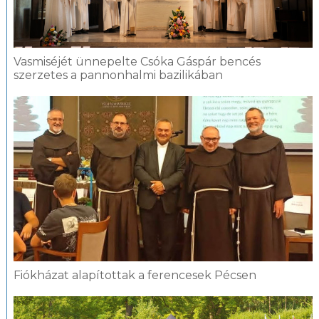
Vasmiséjét ünnepelte Csóka Gáspár bencés
szerzetes a pannonhalmi bazilikában
Fiókházat alapítottak a ferencesek Pécsen