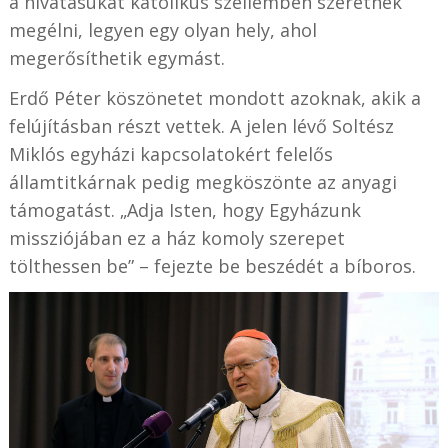
a hivatásukat katolikus szellemben szeretnék
megélni, legyen egy olyan hely, ahol
megerősíthetik egymást.
Erdő Péter köszönetet mondott azoknak, akik a
felújításban részt vettek. A jelen lévő Soltész
Miklós egyházi kapcsolatokért felelős
államtitkárnak pedig megköszönte az anyagi
támogatást. „Adja Isten, hogy Egyházunk
missziójában ez a ház komoly szerepet
tölthessen be” – fejezte be beszédét a bíboros.