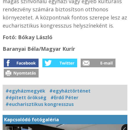
magas színvonalú egyházi vagy egyéb kulturális
rendezvény számára biztosítson otthonos
környezetet. A központnak fontos szerepe lesz az
eucharisztikus kongresszus helyszíneként is.
Fotó: Bókay László
Baranyai Béla/Magyar Kurír
#egyházmegyék
#egyháztörténet
#épített örökség
#Erdő Péter
#eucharisztikus kongresszus
Kapcsolódó fotógaléria