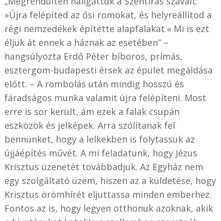
„Megrendülten hallgattuk a Szentírás szavait:
»Újra felépíted az ősi romokat, és helyreállítod a
régi nemzedékek építette alapfalakat.« Mi is ezt
éljük át ennek a háznak az esetében” –
hangsúlyozta Erdő Péter bíboros, prímás,
esztergom-budapesti érsek az épület megáldása
előtt. – A rombolás után mindig hosszú és
fáradságos munka valamit újra felépíteni. Most
erre is sor került, ám ezek a falak csupán
eszközök és jelképek. Arra szólítanak fel
bennünket, hogy a lelkekben is folytassuk az
újjáépítés művét. A mi feladatunk, hogy Jézus
Krisztus üzenetét továbbadjuk. Az Egyház nem
egy szolgáltató üzem, hiszen az a küldetése, hogy
Krisztus örömhírét eljuttassa minden emberhez.
Fontos az is, hogy legyen otthonuk azoknak, akik