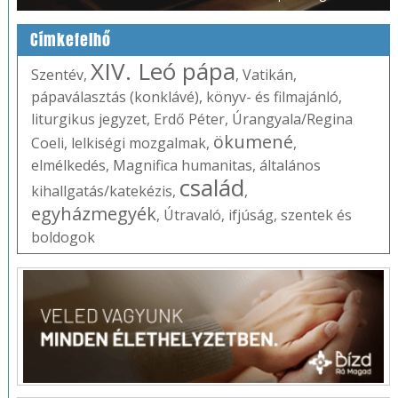
Címkefelhő
XIV. Leó pápa
Szentév
,
,
Vatikán
,
pápaválasztás (konklávé)
,
könyv- és filmajánló
,
liturgikus jegyzet
,
Erdő Péter
,
Úrangyala/Regina
ökumené
Coeli
,
lelkiségi mozgalmak
,
,
elmélkedés
,
Magnifica humanitas
,
általános
család
kihallgatás/katekézis
,
,
egyházmegyék
,
Útravaló
,
ifjúság
,
szentek és
boldogok