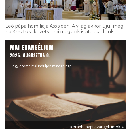
Leó pápa homíliája Assisiben: A világ akkor újul meg,
ha Krisztust követve mi magunk is átalakulunk
MAI EVANGÉLIUM
2026. AUGUSZTUS 8.
Hogy örömhírrel induljon minden nap...
Korábbi napi evangéliumok »