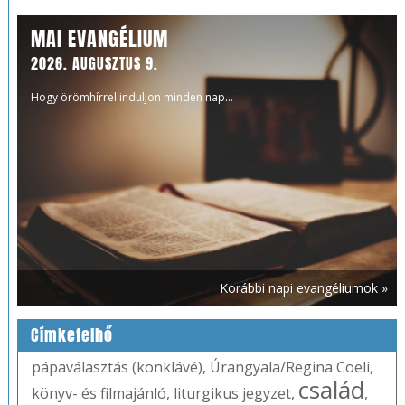
MAI EVANGÉLIUM
2026. AUGUSZTUS 9.
Hogy örömhírrel induljon minden nap...
Korábbi napi evangéliumok »
Címkefelhő
pápaválasztás (konklávé)
,
Úrangyala/Regina Coeli
,
család
könyv- és filmajánló
,
liturgikus jegyzet
,
,