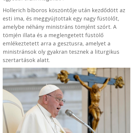
Hollerich bíboros köszöntője után kezdődött az
esti ima, és meggyújtottak egy nagy füstölőt,
amelybe néhány ministráns tömjént szórt. A
tömjén illata és a meglengetett füstölő
emlékeztetett arra a gesztusra, amelyet a
ministránsok oly gyakran tesznek a liturgikus
szertartások alatt.