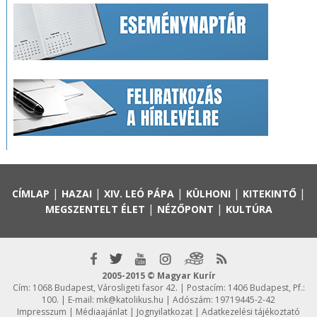
|
|
|
|
|
CÍMLAP
HAZAI
XIV. LEÓ PÁPA
KÜLHONI
KITEKINTŐ
|
|
MEGSZENTELT ÉLET
NÉZŐPONT
KULTÚRA
2005-2015 © Magyar Kurír
Cím: 1068 Budapest, Városligeti fasor 42. | Postacím: 1406 Budapest, Pf.:
100. | E-mail:
mk@katolikus.hu
| Adószám: 19719445-2-42
Impresszum
|
Médiaajánlat
|
Jognyilatkozat
|
Adatkezelési tájékoztató