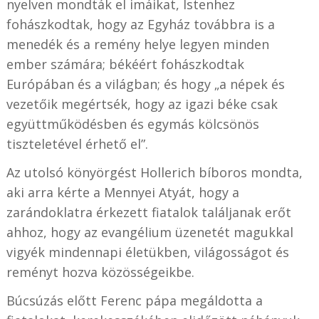
nyelven mondták el imáikat, Istenhez
fohászkodtak, hogy az Egyház továbbra is a
menedék és a remény helye legyen minden
ember számára; békéért fohászkodtak
Európában és a világban; és hogy „a népek és
vezetőik megértsék, hogy az igazi béke csak
együttműködésben és egymás kölcsönös
tiszteletével érhető el”.
Az utolsó könyörgést Hollerich bíboros mondta,
aki arra kérte a Mennyei Atyát, hogy a
zarándoklatra érkezett fiatalok találjanak erőt
ahhoz, hogy az evangélium üzenetét magukkal
vigyék mindennapi életükben, világosságot és
reményt hozva közösségeikbe.
Búcsúzás előtt Ferenc pápa megáldotta a