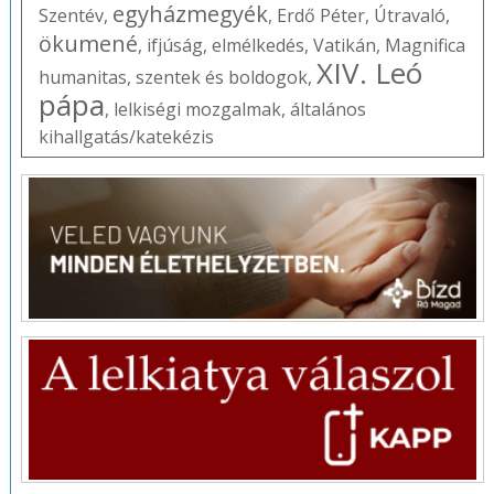
egyházmegyék
Szentév
,
,
Erdő Péter
,
Útravaló
,
ökumené
,
ifjúság
,
elmélkedés
,
Vatikán
,
Magnifica
XIV. Leó
humanitas
,
szentek és boldogok
,
pápa
,
lelkiségi mozgalmak
,
általános
kihallgatás/katekézis