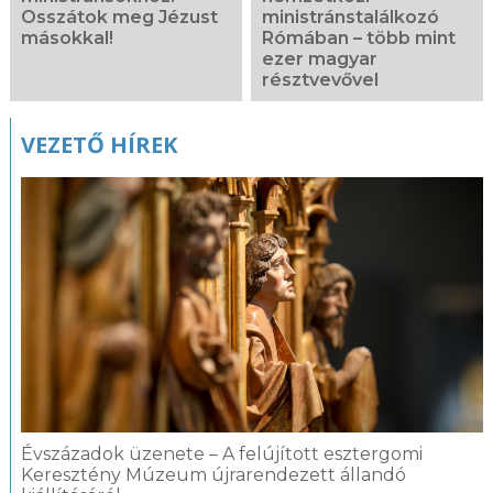
Osszátok meg Jézust
ministránstalálkozó
másokkal!
Rómában – több mint
ezer magyar
résztvevővel
VEZETŐ HÍREK
Évszázadok üzenete – A felújított esztergomi
Keresztény Múzeum újrarendezett állandó