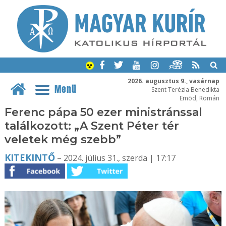
2026. augusztus 9., vasárnap
Menü
Szent Terézia Benedikta
Emõd, Román
Ferenc pápa 50 ezer ministránssal
találkozott: „A Szent Péter tér
veletek még szebb”
KITEKINTŐ
– 2024. július 31., szerda | 17:17