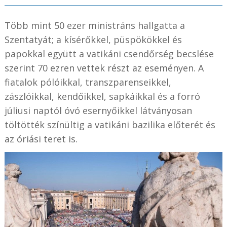
Több mint 50 ezer ministráns hallgatta a
Szentatyát; a kísérőkkel, püspökökkel és
papokkal együtt a vatikáni csendőrség becslése
szerint 70 ezren vettek részt az eseményen. A
fiatalok pólóikkal, transzparenseikkel,
zászlóikkal, kendőikkel, sapkáikkal és a forró
júliusi naptól óvó esernyőikkel látványosan
töltötték színültig a vatikáni bazilika előterét és
az óriási teret is.