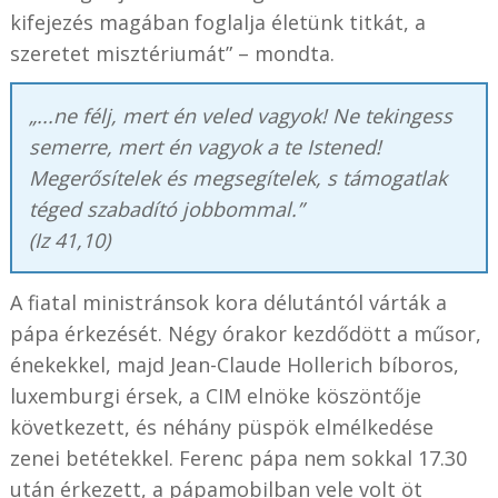
kifejezés magában foglalja életünk titkát, a
szeretet misztériumát” – mondta.
„...ne félj, mert én veled vagyok! Ne tekingess
semerre, mert én vagyok a te Istened!
Megerősítelek és megsegítelek, s támogatlak
téged szabadító jobbommal.”
(Iz 41,10)
A fiatal ministránsok kora délutántól várták a
pápa érkezését. Négy órakor kezdődött a műsor,
énekekkel, majd Jean-Claude Hollerich bíboros,
luxemburgi érsek, a CIM elnöke köszöntője
következett, és néhány püspök elmélkedése
zenei betétekkel. Ferenc pápa nem sokkal 17.30
után érkezett, a pápamobilban vele volt öt