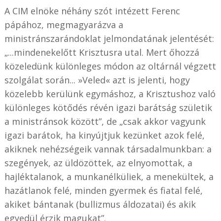
A CIM elnöke néhány szót intézett Ferenc
pápához, megmagyarázva a
ministránszarándoklat jelmondatának jelentését:
„...mindenekelőtt Krisztusra utal. Mert őhozzá
közeledünk különleges módon az oltárnál végzett
szolgálat során... »Veled« azt is jelenti, hogy
közelebb kerülünk egymáshoz, a Krisztushoz való
különleges kötődés révén igazi barátság születik
a ministránsok között”, de „csak akkor vagyunk
igazi barátok, ha kinyújtjuk kezünket azok felé,
akiknek nehézségeik vannak társadalmunkban: a
szegények, az üldözöttek, az elnyomottak, a
hajléktalanok, a munkanélküliek, a menekültek, a
hazátlanok felé, minden gyermek és fiatal felé,
akiket bántanak (bullizmus áldozatai) és akik
egyedül érzik magukat”.