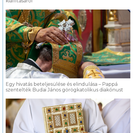
kiállításáról
Egy hivatás beteljesülése és elindulása – Pappá
szentelték Budai János görögkatolikus diakónust