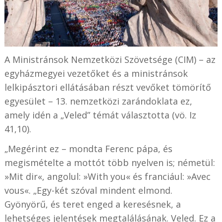
A Ministránsok Nemzetközi Szövetsége (CIM) – az
egyházmegyei vezetőket és a ministránsok
lelkipásztori ellátásában részt vevőket tömörítő
egyesület – 13. nemzetközi zarándoklata ez,
amely idén a „Veled” témát választotta (vö. Iz
41,10).
„Megérint ez – mondta Ferenc pápa, és
megismételte a mottót több nyelven is; németül:
»Mit dir«, angolul: »With you« és franciául: »Avec
vous«. „Egy-két szóval mindent elmond.
Gyönyörű, és teret enged a keresésnek, a
lehetséges jelentések megtalálásának. Veled. Ez a