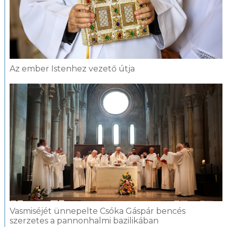
Az ember Istenhez vezető útja
Vasmiséjét ünnepelte Csóka Gáspár bencés
szerzetes a pannonhalmi bazilikában