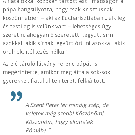
A fiatalokkal közösen tartott esti imádságon a
pápa hangsúlyozta, hogy csak Krisztusnak
köszönhetően – aki az Eucharisztiában „lelkileg
és testileg is velünk van” – lehetséges úgy
szeretni, ahogyan ő szeretett, „együtt sírni
azokkal, akik sírnak, együtt örülni azokkal, akik
örülnek, ítélkezés nélkül”.
Az elé táruló látvány Ferenc pápát is
megérintette, amikor meglátta a sok-sok
gyerekkel, fiatallal teli teret, felkiáltott:
A Szent Péter tér mindig szép, de
veletek még szebb! Köszönöm!
Köszönöm, hogy eljöttetek
Rómába.”