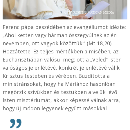
Ferenc pápa beszédében az evangéliumot idézte:
„Ahol ketten vagy hárman összegyűlnek az én
nevemben, ott vagyok közöttük.” (Mt 18,20)
Hozzátette: Ez teljes mértékben a misében, az
Eucharisztiában valósul meg: ott a „Veled” Isten
valóságos jelenlétévé, konkrét jelenlétévé válik
Krisztus testében és vérében. Buzdította a
ministránsokat, hogy ha Máriához hasonlóan
megőrzik szívükben és testükben a velük lévő
Isten misztériumát, akkor képessé válnak arra,
hogy új módon legyenek együtt másokkal.