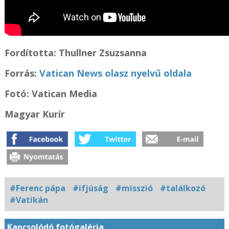
Fordította: Thullner Zsuzsanna
Forrás:
Vatican News olasz nyelvű oldala
Fotó: Vatican Media
Magyar Kurír
#Ferenc pápa
#ifjúság
#misszió
#találkozó
#Vatikán
Kapcsolódó fotógaléria