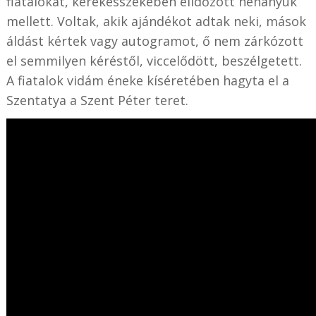
fiatalokat, kerekesszékében elidőzött néhányuk
mellett. Voltak, akik ajándékot adtak neki, mások
áldást kértek vagy autogramot, ő nem zárkózott
el semmilyen kéréstől, viccelődött, beszélgetett.
A fiatalok vidám éneke kíséretében hagyta el a
Szentatya a Szent Péter teret.