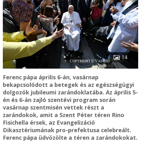
14
Ferenc pápa április 6-án, vasárnap
bekapcsolódott a betegek és az egészségügyi
dolgozók jubileumi zarándoklatába. Az április 5-
én és 6-án zajló szentévi program során
vasárnap szentmisén vettek részt a
zarándokok, amit a Szent Péter téren Rino
Fisichella érsek, az Evangelizáció
Dikasztériumának pro-prefektusa celebreált.
Ferenc pápa üdvözölte a téren a zarándokokat.