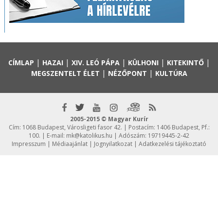
|
|
|
|
|
CÍMLAP
HAZAI
XIV. LEÓ PÁPA
KÜLHONI
KITEKINTŐ
|
|
MEGSZENTELT ÉLET
NÉZŐPONT
KULTÚRA
2005-2015 © Magyar Kurír
Cím: 1068 Budapest, Városligeti fasor 42. | Postacím: 1406 Budapest, Pf.:
100. | E-mail:
mk@katolikus.hu
| Adószám: 19719445-2-42
Impresszum
|
Médiaajánlat
|
Jognyilatkozat
|
Adatkezelési tájékoztató