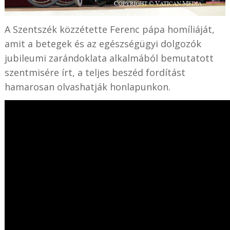
A Szentszék közzétette Ferenc pápa homíliáját,
amit a betegek és az egészségügyi dolgozók
jubileumi zarándoklata alkalmából bemutatott
szentmisére írt, a teljes beszéd fordítást
hamarosan olvashatják honlapunkon.