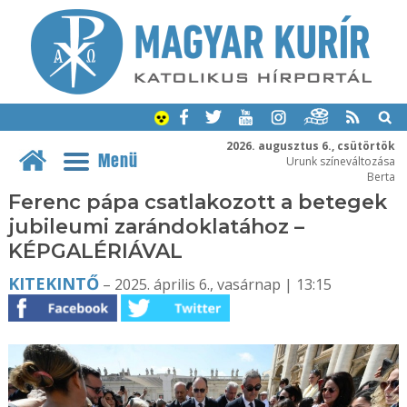
2026. augusztus 6., csütörtök
Menü
Urunk színeváltozása
Berta
Ferenc pápa csatlakozott a betegek
jubileumi zarándoklatához –
KÉPGALÉRIÁVAL
KITEKINTŐ
– 2025. április 6., vasárnap | 13:15