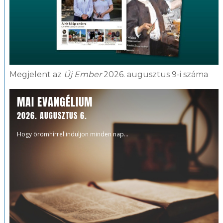
Megjelent az
Új Ember
2026. augusztus 9-i száma
MAI EVANGÉLIUM
2026. AUGUSZTUS 6.
Hogy örömhírrel induljon minden nap...