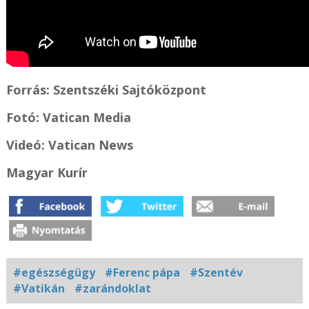
Forrás:
Szentszéki Sajtóközpont
Fotó: Vatican Media
Videó: Vatican News
Magyar Kurír
#egészségügy
#Ferenc pápa
#Szentév
#Vatikán
#zarándoklat