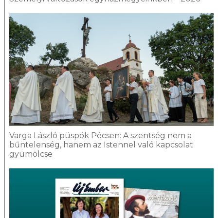
Varga László püspök Pécsen: A szentség nem a
bűntelenség, hanem az Istennel való kapcsolat
gyümölcse