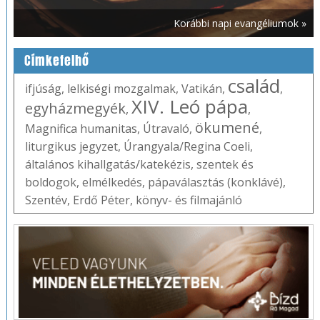
Korábbi napi evangéliumok »
Címkefelhő
család
ifjúság
,
lelkiségi mozgalmak
,
Vatikán
,
,
XIV. Leó pápa
egyházmegyék
,
,
ökumené
Magnifica humanitas
,
Útravaló
,
,
liturgikus jegyzet
,
Úrangyala/Regina Coeli
,
általános kihallgatás/katekézis
,
szentek és
boldogok
,
elmélkedés
,
pápaválasztás (konklávé)
,
Szentév
,
Erdő Péter
,
könyv- és filmajánló