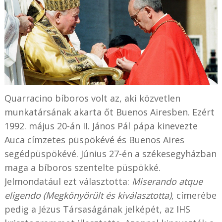
Quarracino bíboros volt az, aki közvetlen
munkatársának akarta őt Buenos Airesben. Ezért
1992. május 20-án II. János Pál pápa kinevezte
Auca címzetes püspökévé és Buenos Aires
segédpüspökévé. Június 27-én a székesegyházban
maga a bíboros szentelte püspökké.
Jelmondatául ezt választotta:
Miserando atque
eligendo (Megkönyörült és kiválasztotta)
, címerébe
pedig a Jézus Társaságának jelképét, az IHS