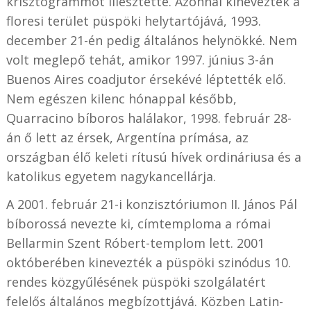
krisztogrammot illesztette. Azonnal kinevezték a
floresi terület püspöki helytartójává, 1993.
december 21-én pedig általános helynökké. Nem
volt meglepő tehát, amikor 1997. június 3-án
Buenos Aires coadjutor érsekévé léptették elő.
Nem egészen kilenc hónappal később,
Quarracino bíboros halálakor, 1998. február 28-
án ő lett az érsek, Argentína prímása, az
országban élő keleti rítusú hívek ordináriusa és a
katolikus egyetem nagykancellárja.
A 2001. február 21-i konzisztóriumon II. János Pál
bíborossá nevezte ki, címtemploma a római
Bellarmin Szent Róbert-templom lett. 2001
októberében kinevezték a püspöki szinódus 10.
rendes közgyűlésének püspöki szolgálatért
felelős általános megbízottjává. Közben Latin-