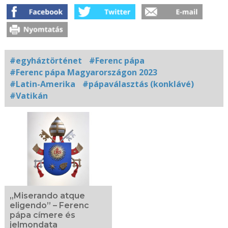
#egyháztörténet
#Ferenc pápa
#Ferenc pápa Magyarországon 2023
#Latin-Amerika
#pápaválasztás (konklávé)
#Vatikán
Kapcsolódó
fotógaléria
„Miserando atque
eligendo” – Ferenc
pápa címere és
jelmondata