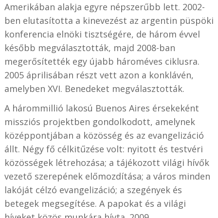
Amerikában alakja egyre népszerűbb lett. 2002-
ben elutasította a kinevezést az argentin püspöki
konferencia elnöki tisztségére, de három évvel
később megválasztották, majd 2008-ban
megerősítették egy újabb hároméves ciklusra.
2005 áprilisában részt vett azon a konklávén,
amelyben XVI. Benedeket megválasztották.
A hárommillió lakosú Buenos Aires érsekeként
missziós projektben gondolkodott, amelynek
középpontjában a közösség és az evangelizáció
állt. Négy fő célkitűzése volt: nyitott és testvéri
közösségek létrehozása; a tájékozott világi hívők
vezető szerepének előmozdítása; a város minden
lakóját célzó evangelizáció; a szegények és
betegek megsegítése. A papokat és a világi
híveket közös munkára hívta. 2009