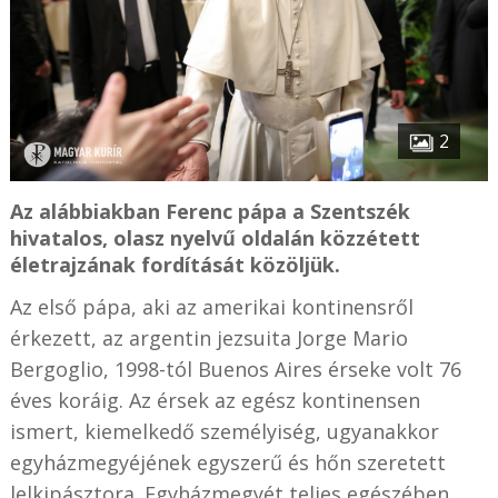
2
Az alábbiakban Ferenc pápa a Szentszék
hivatalos, olasz nyelvű oldalán közzétett
életrajzának fordítását közöljük.
Az első pápa, aki az amerikai kontinensről
érkezett, az argentin jezsuita Jorge Mario
Bergoglio, 1998-tól Buenos Aires érseke volt 76
éves koráig. Az érsek az egész kontinensen
ismert, kiemelkedő személyiség, ugyanakkor
egyházmegyéjének
egyszerű és hőn szeretett
lelkipásztora. Egyházmegyét teljes egészében,