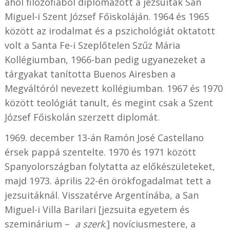
ahol filozófiából diplomázott a jezsuiták San
Miguel-i Szent József Főiskoláján. 1964 és 1965
között az irodalmat és a pszichológiát oktatott
volt a Santa Fe-i Szeplőtelen Szűz Mária
Kollégiumban, 1966-ban pedig ugyanezeket a
tárgyakat tanította Buenos Airesben a
Megváltóról nevezett kollégiumban. 1967 és 1970
között teológiát tanult, és megint csak a Szent
József Főiskolán szerzett diplomát.
1969. december 13-án Ramón José Castellano
érsek pappá szentelte. 1970 és 1971 között
Spanyolországban folytatta az előkészületeket,
majd 1973. április 22-én örökfogadalmat tett a
jezsuitáknál. Visszatérve Argentínába, a San
Miguel-i Villa Barilari [jezsuita egyetem és
szeminárium –
a szerk
.] novíciusmestere, a