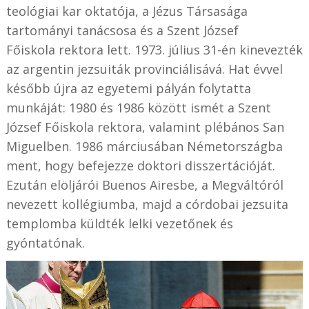
teológiai kar oktatója, a Jézus Társasága
tartományi tanácsosa és
a Szent József
Főiskola
rektora lett. 1973. július 31-én kinevezték
az argentin jezsuiták provinciálisává. Hat évvel
később újra az egyetemi pályán folytatta
munkáját: 1980 és 1986 között ismét a Szent
József Főiskola rektora, valamint plébános San
Miguelben. 1986 márciusában Németországba
ment, hogy befejezze doktori disszertációját.
Ezután elöljárói Buenos Airesbe, a Megváltóról
nevezett kollégiumba, majd a córdobai jezsuita
templomba küldték lelki vezetőnek és
gyóntatónak.