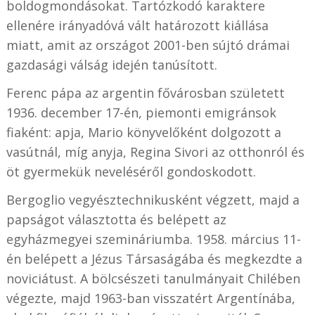
boldogmondásokat. Tartózkodó karaktere
ellenére irányadóvá vált
határozott kiállása
miatt, amit
az országot 2001-ben sújtó drámai
gazdasági válság idején tanúsított.
Ferenc pápa az argentin fővárosban született
1936. december 17-én, piemonti emigránsok
fiaként: apja, Mario könyvelőként dolgozott a
vasútnál, míg anyja, Regina Sivori az otthonról és
öt gyermekük neveléséről gondoskodott.
Bergoglio vegyésztechnikusként végzett, majd a
papságot választotta és belépett az
egyházmegyei szemináriumba. 1958. március 11-
én belépett a Jézus Társaságába és megkezdte a
noviciátust. A bölcsészeti tanulmányait Chilében
végezte, majd 1963-ban visszatért Argentínába,