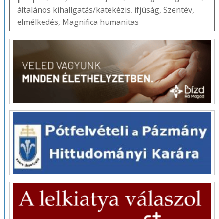
általános kihallgatás/katekézis
,
ifjúság
,
Szentév
,
elmélkedés
,
Magnifica humanitas