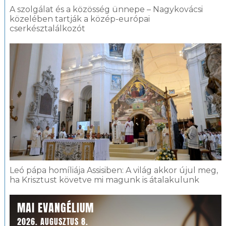
A szolgálat és a közösség ünnepe – Nagykovácsi
közelében tartják a közép-európai
cserkésztalálkozót
Leó pápa homíliája Assisiben: A világ akkor újul meg,
ha Krisztust követve mi magunk is átalakulunk
MAI EVANGÉLIUM
2026. AUGUSZTUS 8.