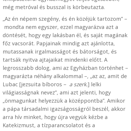
még metróval és busszal is
körbeutazta
.
„Az én népem szegény, és én közéjük tartozom” –
mondta nem egyszer, ezzel magyarázva azt a
döntését, hogy egy lakásban él, és saját magának
főz vacsorát. Papjainak mindig azt ajánlotta,
mutassanak irgalmasságot és bátorságot, és
tartsák nyitva ajtajaikat mindenki előtt. A
legrosszabb dolog, ami az Egyházban történhet –
magyarázta néhány alkalommal –, „az az, amit de
Lubac [jezsuita bíboros –
a szerk.
] lelki
világiasságnak nevez”, ami azt jelenti, hogy
„önmagunkat helyezzük a középpontba”. Amikor
a pápa társadalmi igazságosságról beszél, akkor
arra hív minket, hogy újra vegyük kézbe a
Katekizmust, a tízparancsolatot és a