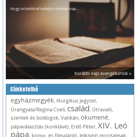
Hogy örömhírrel induljon minden nap...
Korábbi napi evangéliumok »
Címkefelhő
egyházmegyék
,
liturgikus jegyzet
,
család
Úrangyala/Regina Coeli
,
,
Útravaló
,
ökumené
szentek és boldogok
,
Vatikán
,
,
XIV. Leó
pápaválasztás (konklávé)
,
Erdő Péter
,
pápa
,
könyv- és filmajánló
,
lelkiségi mozgalmak
,