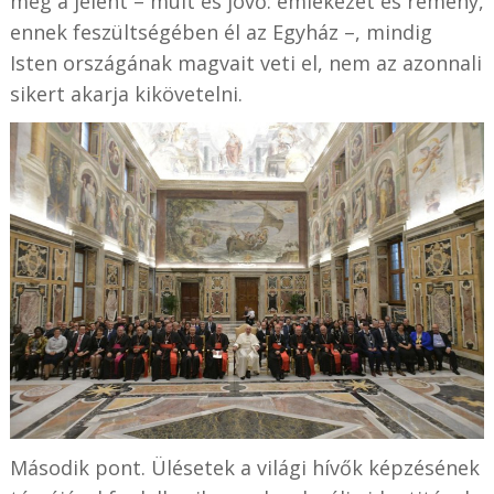
meg a jelent – múlt és jövő: emlékezet és remény,
ennek feszültségében él az Egyház –, mindig
Isten országának magvait veti el, nem az azonnali
sikert akarja kikövetelni.
Második pont. Ülésetek a világi hívők képzésének