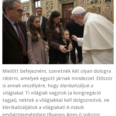
Mielőtt befejezném, szeretnék két olyan dologra
rátérni, amelyek együtt járnak mindezzel. Először
is annak veszélyére, hogy
klerikalizáljuk a
világiakat
. Ti világiak vagytok (a kongregáció
tagjai), nektek a világiakkal kell dolgoznotok, ne
klerikalizáljátok a világiakat! A másik
egyházmegyémben (Buenos Aires-i) sokszor