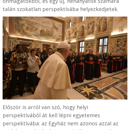
önmagatokból, és egy új, néhányatok számára
talán szokatlan perspektívába helyezkedjetek.
Először is arról van szó, hogy helyi
perspektívából át kell lépni egyetemes
perspektívába: az Egyház nem azonos azzal az