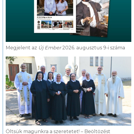
Megjelent az
Új Ember
2026. augusztus 9-i száma
Öltsük magunkra a szeretetet! – Beöltözést