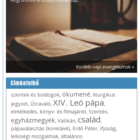
Hogy örömhírrel induljon minden nap...
Korábbi napi evangéliumok »
Címkefelhő
ökumené
szentek és boldogok
,
,
liturgikus
XIV. Leó pápa
jegyzet
,
Útravaló
,
,
elmélkedés
,
könyv- és filmajánló
,
Szentév
,
család
egyházmegyék
,
Vatikán
,
,
pápaválasztás (konklávé)
,
Erdő Péter
,
ifjúság
,
lelkiségi mozgalmak
,
általános