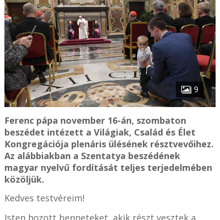
9
Ferenc pápa november 16-án, szombaton
beszédet intézett a Világiak, Család és Élet
Kongregációja plenáris ülésének résztvevőihez.
Az alábbiakban a Szentatya beszédének
magyar nyelvű fordítását teljes terjedelmében
közöljük.
Kedves testvéreim!
Isten hozott benneteket, akik részt vesztek a