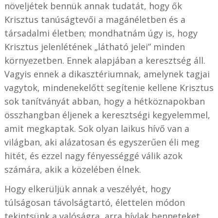
növeljétek bennük annak tudatát, hogy ők
Krisztus tanúságtevői a magánéletben és a
társadalmi életben; mondhatnám úgy is, hogy
Krisztus jelenlétének „látható jelei” minden
környezetben. Ennek alapjában a keresztség áll.
Vagyis ennek a dikasztériumnak, amelynek tagjai
vagytok, mindenekelőtt segítenie kellene Krisztus
sok tanítványát abban, hogy a hétköznapokban
összhangban éljenek a keresztségi kegyelemmel,
amit megkaptak. Sok olyan laikus hívő van a
világban, aki alázatosan és egyszerűen éli meg
hitét, és ezzel nagy fényességgé válik azok
számára, akik a közelében élnek.
Hogy elkerüljük annak a veszélyét, hogy
túlságosan távolságtartó, élettelen módon
tekintsünk a valóságra, arra hívlak benneteket,