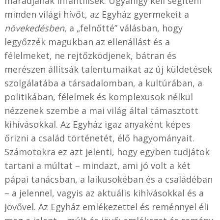
maradjanak infantilisek. Ugyanígy kell segíteni
minden világi hívőt, az Egyház gyermekeit a
növekedésben
, a „felnőtté” válásban, hogy
legyőzzék magukban az ellenállást és a
félelmeket, ne rejtőzködjenek, bátran és
merészen állítsák talentumaikat az új küldetések
szolgálatába a társadalomban, a kultúrában, a
politikában, félelmek és komplexusok nélkül
nézzenek szembe a mai világ által támasztott
kihívásokkal. Az Egyház igaz anyaként képes
őrizni a család történetét, élő hagyományait.
Számotokra ez azt jelenti, hogy egyben tudjátok
tartani a múltat – mindazt, ami jó volt a két
pápai tanácsban, a laikusokéban és a családéban
– a jelennel, vagyis az aktuális kihívásokkal és a
jövővel. Az Egyház emlékezettel és reménnyel éli