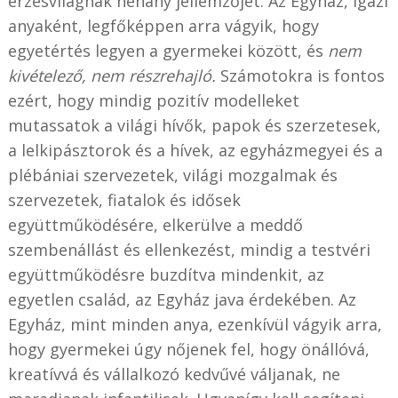
érzésvilágnak néhány jellemzőjét. Az Egyház, igazi
anyaként, legfőképpen arra vágyik, hogy
egyetértés legyen a gyermekei között, és
nem
kivételező, nem részrehajló.
Számotokra is fontos
ezért, hogy mindig pozitív modelleket
mutassatok a világi hívők, papok és szerzetesek,
a lelkipásztorok és a hívek, az egyházmegyei és a
plébániai szervezetek, világi mozgalmak és
szervezetek, fiatalok és idősek
együttműködésére, elkerülve a meddő
szembenállást és ellenkezést, mindig a testvéri
együttműködésre buzdítva mindenkit, az
egyetlen család, az Egyház java érdekében. Az
Egyház, mint minden anya, ezenkívül vágyik arra,
hogy gyermekei úgy nőjenek fel, hogy önállóvá,
kreatívvá és vállalkozó kedvűvé váljanak, ne