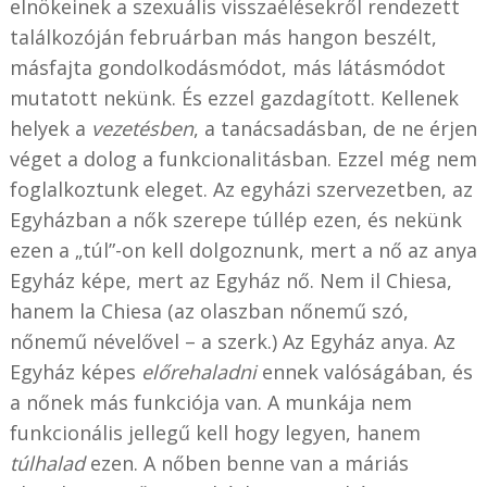
elnökeinek a szexuális visszaélésekről rendezett
találkozóján februárban más hangon beszélt,
másfajta gondolkodásmódot, más látásmódot
mutatott nekünk. És ezzel gazdagított. Kellenek
helyek a
vezetésben
, a tanácsadásban, de ne érjen
véget a dolog a funkcionalitásban. Ezzel még nem
foglalkoztunk eleget. Az egyházi szervezetben, az
Egyházban a nők szerepe túllép ezen, és nekünk
ezen a „túl”-on kell dolgoznunk, mert a nő az anya
Egyház képe, mert az Egyház nő. Nem il Chiesa,
hanem la Chiesa (az olaszban nőnemű szó,
nőnemű névelővel – a szerk.) Az Egyház anya. Az
Egyház képes
előrehaladni
ennek valóságában, és
a nőnek más funkciója van. A munkája nem
funkcionális jellegű kell hogy legyen, hanem
túlhalad
ezen. A nőben benne van a máriás