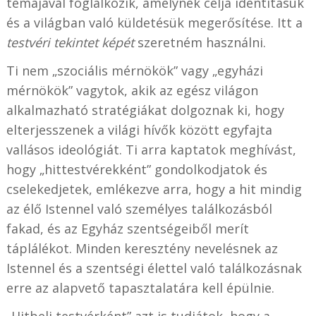
témájával foglalkozik, amelynek célja identitásuk
és a világban való küldetésük megerősítése. Itt a
testvéri tekintet képét
szeretném használni.
Ti nem „szociális mérnökök” vagy „egyházi
mérnökök” vagytok, akik az egész világon
alkalmazható stratégiákat dolgoznak ki, hogy
elterjesszenek a világi hívők között egyfajta
vallásos ideológiát. Ti arra kaptatok meghívást,
hogy „hittestvérekként” gondolkodjatok és
cselekedjetek, emlékezve arra, hogy a hit mindig
az élő Istennel való személyes találkozásból
fakad, és az Egyház szentségeiből merít
táplálékot. Minden keresztény nevelésnek az
Istennel és a szentségi élettel való találkozásnak
erre az alapvető tapasztalatára kell épülnie.
„Hitbeli testvérként” azt is tudjátok, hogy a