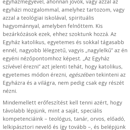
egyházmegyével, ahonnan jövök, vagy azzal az
egyházi mozgalommal, amelyhez tartozom, vagy
azzal a teológiai iskolával, spirituális
hagyománnyal, amelyben felnőttem. Kis
bezárkózások ezek, ehhez szoktunk hozzá. Az
Egyház katolikus, egyetemes és sokkal tágasabb
ennél, nagyobb lélegzetű, vagyis „nagylelkű” az én
egyéni nézőpontomhoz képest. „Az Egyház
szívével érezni” azt jelenti tehát, hogy katolikus,
egyetemes módon érezni,
egészében
tekinteni az
Egyházra és a világra, nem pedig csak egy részét
nézni.
Mindemellett erőfeszítést kell tenni azért, hogy
távolabb lépjünk, mint a saját, speciális
kompetenciáink – teológus, tanár, orvos, előadó,
lelkipásztori nevelő és így tovább –, és belépjünk