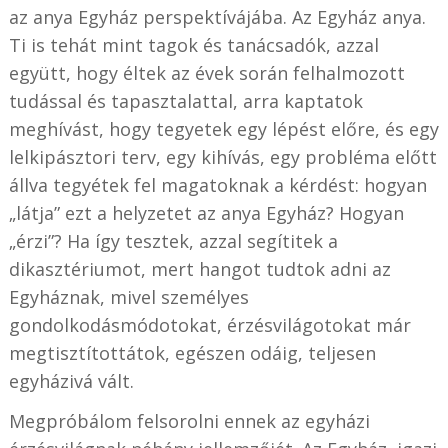
az anya Egyház perspektívájába. Az Egyház anya.
Ti is tehát mint tagok és tanácsadók, azzal
együtt, hogy éltek az évek során felhalmozott
tudással és tapasztalattal, arra kaptatok
meghívást, hogy tegyetek egy lépést előre, és egy
lelkipásztori terv, egy kihívás, egy probléma előtt
állva tegyétek fel magatoknak a kérdést: hogyan
„látja” ezt a helyzetet az anya Egyház? Hogyan
„érzi”? Ha így tesztek, azzal segítitek a
dikasztériumot, mert hangot tudtok adni az
Egyháznak, mivel személyes
gondolkodásmódotokat, érzésvilágotokat már
megtisztítottátok, egészen odáig, teljesen
egyházivá vált.
Megpróbálom felsorolni ennek az egyházi