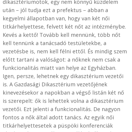
dikasztériumotok, egy nem könnyű küzdelem
után – jól tudja ezt a prefektus – abban a
kegyelmi állapotban van, hogy van két női
titkárhelyettese, felvett két nőt az intézménybe.
Kevés a kettő! Tovább kell mennünk, több nőt
kell tennünk a tanácsadó testületekbe, a
vezetésbe is, nem kell félni ettől. És mindig szem
előtt tartani a valóságot: a nőknek nem csak a
funkcionalitás miatt van helye az Egyházban.
Igen, persze, lehetnek egy dikasztérium vezetői
is. A Gazdasági Dikasztérium vezetőjének
kinevezésekor a napokban a végső listán két nő
is szerepelt: ők is lehettek volna a dikasztérium
vezetői. Ezt jelenti a funkcionalitás. De nagyon
fontos a nők által adott tanács. Az egyik női
titkárhelyettesetek a püspöki konferenciák