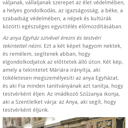
váljanak, vállaljanak szerepet az élet védelmében,
a helyes gondolkodás, az igazságosság, a béke, a
szabadság védelmében, a népek és kultúrák
közötti egészséges együttélés előmozdításában.
Az anya Egyház szívével érezni és testvéri
tekintettel nézni.
Ezt a két képet hagyom nektek,
és remélem, segítenek abban, hogy
elgondolkodjatok az előttetek álló úton. Két kép,
amely a tekintetet Máriára irányítja, aki
tökéletesen megszemélyesíti az anya Egyházat,
és aki Fia minden tanítványának azt tanítja, hogy
testvérként éljen. Az imádkozó Szűzanya ikonja,
aki a Szentlelket várja: az Anya, aki segít, hogy
testvérként éljünk.