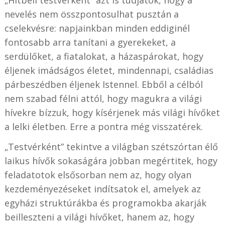
nevelés nem összpontosulhat pusztán a
cselekvésre: napjainkban minden eddiginél
fontosabb arra tanítani a gyerekeket, a
serdülőket, a fiatalokat, a házaspárokat, hogy
éljenek imádságos életet, mindennapi, családias
párbeszédben éljenek Istennel. Ebből a célból
nem szabad félni attól, hogy magukra a világi
hívekre bízzuk, hogy kísérjenek más világi hívőket
a lelki életben. Erre a pontra még visszatérek.
„Testvérként” tekintve a világban szétszórtan élő
laikus hívők sokaságára jobban megértitek, hogy
feladatotok elsősorban nem az, hogy olyan
kezdeményezéseket indítsatok el, amelyek az
egyházi struktúrákba és programokba akarják
beilleszteni a világi hívőket, hanem az, hogy