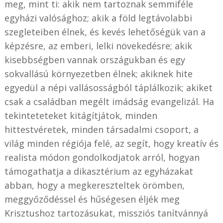
meg, mint ti: akik nem tartoznak semmiféle
egyházi valósághoz; akik a föld legtávolabbi
szegleteiben élnek, és kevés lehetőségük van a
képzésre, az emberi, lelki növekedésre; akik
kisebbségben vannak országukban és egy
sokvallású környezetben élnek; akiknek hite
egyedül a népi vallásosságból táplálkozik; akiket
csak a családban megélt imádság evangelizál. Ha
tekinteteteket kitágítjátok, minden
hittestvéretek, minden társadalmi csoport, a
világ minden régiója felé, az segít, hogy kreatív és
realista módon gondolkodjatok arról, hogyan
támogathatja a dikasztérium az egyházakat
abban, hogy a megkereszteltek örömben,
meggyőződéssel és hűségesen éljék meg
Krisztushoz tartozásukat, missziós tanítvánnyá