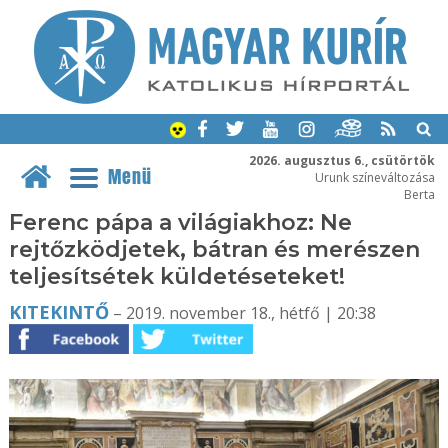
2026. augusztus 6., csütörtök
Menü
Urunk színeváltozása
Berta
Ferenc pápa a világiakhoz: Ne
rejtőzködjetek, bátran és merészen
teljesítsétek küldetéseteket!
KITEKINTŐ
– 2019. november 18., hétfő | 20:38