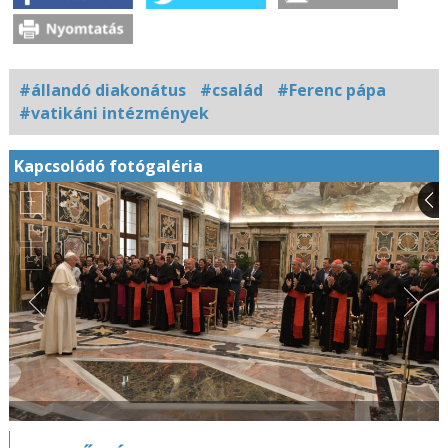
#állandó diakonátus
#család
#Ferenc pápa
#vatikáni intézmények
Kapcsolódó fotógaléria