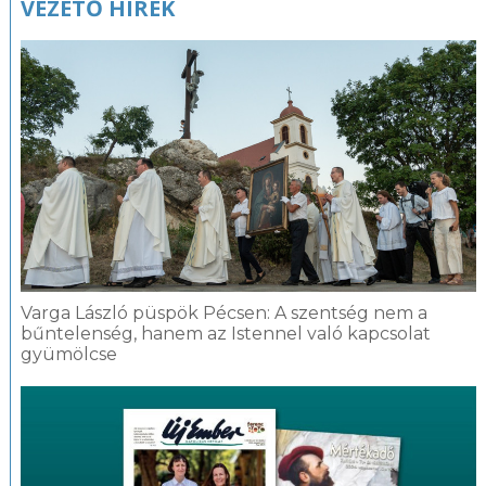
VEZETŐ HÍREK
Varga László püspök Pécsen: A szentség nem a
bűntelenség, hanem az Istennel való kapcsolat
gyümölcse