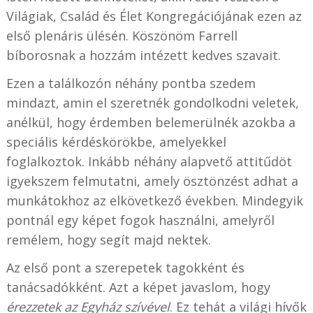
Világiak, Család és Élet Kongregációjának ezen az
első plenáris ülésén. Köszönöm Farrell
bíborosnak a hozzám intézett kedves szavait.
Ezen a találkozón néhány pontba szedem
mindazt, amin el szeretnék gondolkodni veletek,
anélkül, hogy érdemben belemerülnék azokba a
speciális kérdéskörökbe, amelyekkel
foglalkoztok. Inkább néhány alapvető attitűdöt
igyekszem felmutatni, amely ösztönzést adhat a
munkátokhoz az elkövetkező években. Mindegyik
pontnál egy képet fogok használni, amelyről
remélem, hogy segít majd nektek.
Az első pont a szerepetek tagokként és
tanácsadókként. Azt a képet javaslom, hogy
érezzetek az Egyház szívével
. Ez tehát a világi hívők