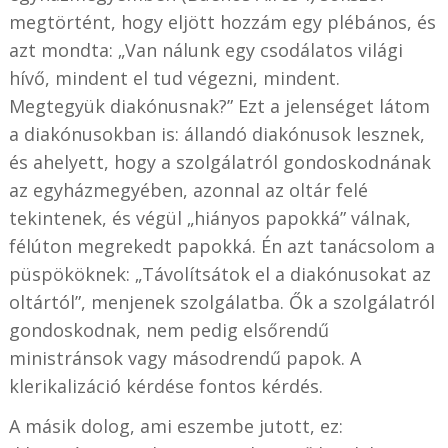
megtörtént, hogy eljött hozzám egy plébános, és
azt mondta: „Van nálunk egy csodálatos világi
hívő, mindent el tud végezni, mindent.
Megtegyük diakónusnak?” Ezt a jelenséget látom
a diakónusokban is: állandó diakónusok lesznek,
és ahelyett, hogy a szolgálatról gondoskodnának
az egyházmegyében, azonnal az oltár felé
tekintenek, és végül „hiányos papokká” válnak,
félúton megrekedt papokká. Én azt tanácsolom a
püspököknek: „Távolítsátok el a diakónusokat az
oltártól”, menjenek szolgálatba. Ők a szolgálatról
gondoskodnak, nem pedig elsőrendű
ministránsok vagy másodrendű papok. A
klerikalizáció kérdése fontos kérdés.
A másik dolog, ami eszembe jutott, ez: