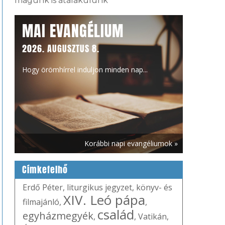
magunk is átalakulunk
MAI EVANGÉLIUM
2026. AUGUSZTUS 8.
Hogy örömhírrel induljon minden nap...
Korábbi napi evangéliumok »
Címkefelhő
Erdő Péter
,
liturgikus jegyzet
,
könyv- és
XIV. Leó pápa
filmajánló
,
,
család
egyházmegyék
,
,
Vatikán
,