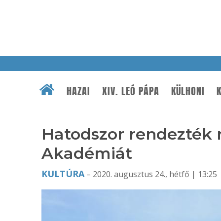
HAZAI
XIV. LEÓ PÁPA
KÜLHONI
K
Hatodszor rendezték 
Akadémiát
KULTÚRA
– 2020. augusztus 24., hétfő | 13:25