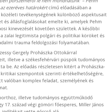
yetlen porszeméről le nem mondhatunk” – Pehm
 az ezeréves határokért
című előadásában a
 közéleti tevékenységének különböző aspektusait
t és állásfoglalásokat emelte ki, amelyek Pehm
osi kinevezését követően születtek. A későbbi
zalai legitimista polgári és politikai köröket és
adalmi trauma feldolgozási folyamatában.
ózessy Gergely Prohászka Ottokárral
it, illetve a székesfehérvári püspök tudományos
a be. Az előadás részletesen kitért a Prohászka-
 kritikai szempontok szerinti értékelhetőségére,
att valóban komplex feladat, személyének és
mat.
oporthoz, illetve tudományos együttműködő
y 17. század végi gömöri főesperes, Miller János
t, indítékait vette górcső alá.