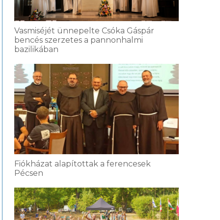
Vasmiséjét ünnepelte Csóka Gáspár
bencés szerzetes a pannonhalmi
bazilikában
Fiókházat alapítottak a ferencesek
Pécsen