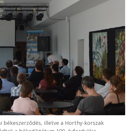
i békeszerződés, illetve a Horthy-korszak