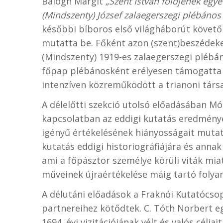
Balogh Margit
„Szent István földjének eg
(Mindszenty) József zalaegerszegi plébános
későbbi bíboros első világháborút követő
mutatta be. Főként azon (szent)beszédeke
(Mindszenty) 1919-es zalaegerszegi plébán
főpap plébánosként erélyesen támogatta a 
intenzíven közreműködött a trianoni társ
A délelőtti szekció utolsó előadásában M
kapcsolatban az eddigi kutatás eredménye
igényű értékelésének hiányosságait mutatt
kutatás eddigi historiográfiájára és annak
ami a főpásztor személye körüli viták mi
műveinek újraértékelése máig tartó folya
A délutáni előadások a Fraknói Kutatócs
partnereihez kötődtek. C. Tóth Norbert eg
1694. évi vizitációjának vélt és valós céljai