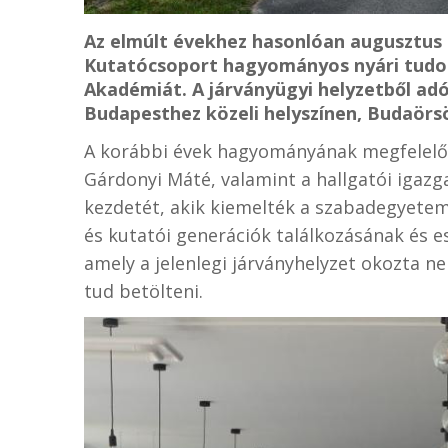
Az elmúlt évekhez hasonlóan augusztus 
Kutatócsoport hagyományos nyári tudo
Akadémiát. A járványügyi helyzetből ad
Budapesthez közeli helyszínen, Budaörs
A korábbi évek hagyományának megfelelőe
Gárdonyi Máté, valamint a hallgatói igazg
kezdetét, akik kiemelték a szabadegyetem
és kutatói generációk találkozásának és e
amely a jelenlegi járványhelyzet okozta 
tud betölteni.