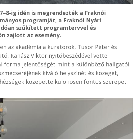
7–8-ig idén is megrendezték a Fraknói
mányos programját, a Fraknói Nyári
ódóan szűkített programtervvel és
ön zajlott az esemény.
n az akadémia a kurátorok, Tusor Péter és
ató, Kanász Viktor nyitóbeszédével vette
i forma jelentőségét mint a különböző hallgatói
szmecseréjének kiváló helyszínét és közegét,
nehézségek közepette különösen fontos szerepet