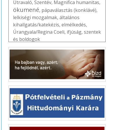
Útravaló
,
Szentév
,
Magnifica humanitas
,
ökumené
,
pápaválasztás (konklávé)
,
lelkiségi mozgalmak
,
általános
kihallgatás/katekézis
,
elmélkedés
,
Úrangyala/Regina Coeli
,
ifjúság
,
szentek
és boldogok