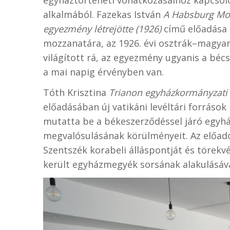
egyháztörténeti vonatkozásaihoz kapcsol
alkalmából. Fazekas István
A Habsburg Mon
egyezmény létrejötte (1926)
című előadása 
mozzanatára, az 1926. évi osztrák–magyar 
világított rá, az egyezmény ugyanis a bécsi
a mai napig érvényben van.
Tóth Krisztina
Trianon egyházkormányzati 
előadásában új vatikáni levéltári forráso
mutatta be a békeszerződéssel járó egyh
megvalósulásának körülményeit. Az előadó
Szentszék korabeli álláspontját és törekv
került egyházmegyék sorsának alakulásáv