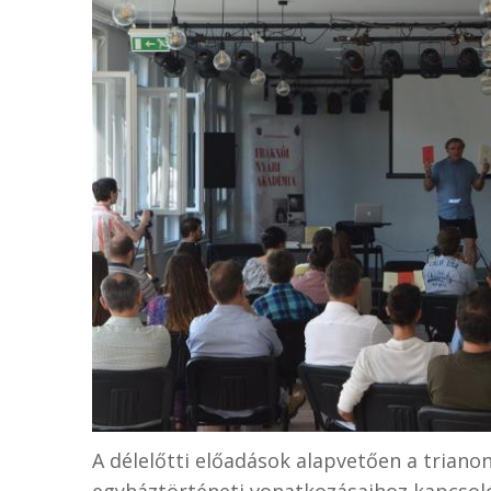
A délelőtti előadások alapvetően a trianon