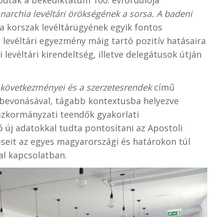
ódtak a békediktátum 100. évfordulója
archia levéltári örökségének a sorsa. A badeni
a korszak levéltárügyének egyik fontos
levéltári egyezmény máig tartó pozitív hatásaira
 levéltári kirendeltség, illetve delegátusok útján
következményei és a szerzetesrendek
című
k bevonásával, tágabb kontextusba helyezve
ázkormányzati teendők gyakorlati
 új adatokkal tudta pontosítani az Apostoli
éseit az egyes magyarországi és határokon túl
al kapcsolatban.