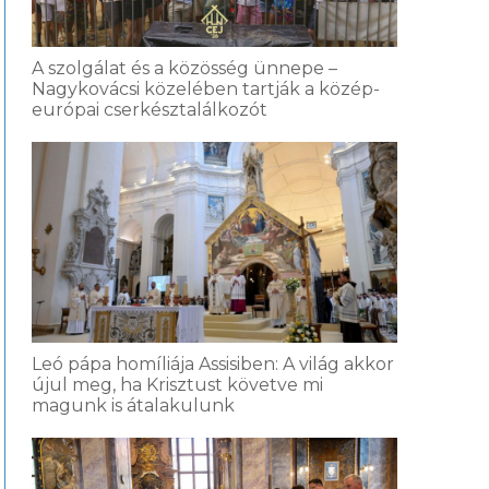
A szolgálat és a közösség ünnepe –
Nagykovácsi közelében tartják a közép-
európai cserkésztalálkozót
Leó pápa homíliája Assisiben: A világ akkor
újul meg, ha Krisztust követve mi
magunk is átalakulunk