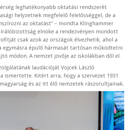
érség leghatékonyabb oktatási rendszerét
asági helyzetnek megfelelő felelősséggel, de a
nanszírozni az oktatást” – mondta Klinghammer
 bírálóbizottság elnöke a rendezvényen mondott
fitját csak azok az országok élvezhetik, ahol a
ia egymásra épülő hármasát tartósan működtetni
tó módon. A nemzet jövője az iskolákban dől el.
zolgálatának laudációját Vojcek László
ismertette. Kitért arra, hogy a szervezet 1931
magyarság és az itt élő nemzetek rászorultjainak.