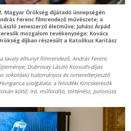
2. Magyar Örökség díjátadó ünnepségén
András Ferenc filmrendező művészete; a
ászló zeneszerző életműve; Juhász Árpád
skeresők mozgalom tevékenysége; Kovács
ökség díjban részesült a Katolikus Karitász
a tavaly elhunyt filmrendező, András Ferenc
jteménye; Dubrovay László Kossuth-díjas
us sokoldalú tudományos és ismeretterjesztő
Hungarica szolgálata; a felvidéki Kincskeresők
ván költő, író, műfordító, történész, polonista