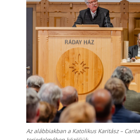
Az alábbiakban a Katolikus Karitász – Carit
terjedelmében közöljük.