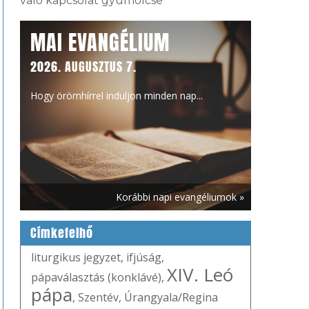
való kapcsolat gyümölcse
MAI EVANGÉLIUM
2026. AUGUSZTUS 7.
Hogy örömhírrel induljon minden nap...
Korábbi napi evangéliumok »
Címkefelhő
liturgikus jegyzet
,
ifjúság
,
XIV. Leó
pápaválasztás (konklávé)
,
pápa
,
Szentév
,
Úrangyala/Regina