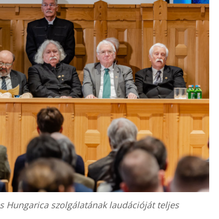
as Hungarica szolgálatának laudációját teljes