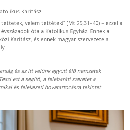
atolikus Karitász
tettetek, velem tettétek!” (Mt 25,31–40) – ezzel a
át évszázadok óta a Katolikus Egyház. Ennek a
zi Karitász, és ennek magyar szervezete a
ly
ság és az itt velünk együtt élő nemzetek
Teszi ezt a segítő, a felebaráti szeretet a
nikai és felekezeti hovatartozásra tekintet