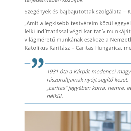
Szegények és bajbajutottak szolgálata – K
„Amit a legkisebb testvéreim közül eggyel 
lelki indíttatással végzi karitatív munkáj
világméretű munkának eszköze a Nemzetkö
Katolikus Karitász – Caritas Hungarica, me
1931 óta a Kárpát-medencei magyar
rászorultjainak nyújt segítő kezet. 
„caritas” jegyében korra, nemre, et
nélkül.