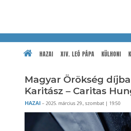
HAZAI
XIV. LEÓ PÁPA
KÜLHONI
K
Magyar Örökség díjban
Karitász – Caritas Hun
HAZAI
– 2025. március 29., szombat | 19:50