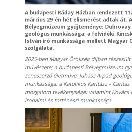
A budapesti Ráday Házban rendezett 11
március 29-én hét elismerést adtak át. 
Bélyegmúzeum gyűjteménye; Dubrovay L
geológus munkássága; a felvidéki Kinc
István író munkássága mellett Magyar Ör
szolgálata.
2025-ben Magyar Örökség díjban részesült 
művészete; a budapesti Bélyegmúzeum gyű
zeneszerző életműve; Juhász Árpád geológ
munkássága; a Katolikus Karitász – Caritas 
mozgalom tevékenysége; valamint Kovács Ist
irodalmi és történészi munkássága.