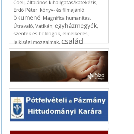
Coeli
,
általános kihallgatás/katekézis
,
Erdő Péter
,
könyv- és filmajánló
,
ökumené
,
Magnifica humanitas
,
egyházmegyék
Útravaló
,
Vatikán
,
,
szentek és boldogok
,
elmélkedés
,
család
lelkiségi mozgalmak
,