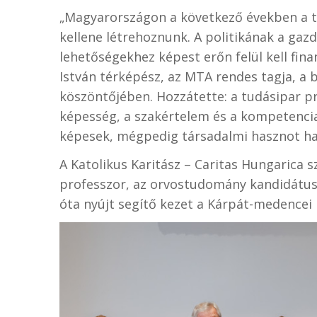
„Magyarországon a következő években a t
kellene létrehoznunk. A politikának a gazd
lehetőségekhez képest erőn felül kell fi
István térképész, az MTA rendes tagja, a
köszöntőjében. Hozzátette: a tudásipar pro
képesség, a szakértelem és a kompetenc
képesek, mégpedig társadalmi hasznot haj
A Katolikus Karitász – Caritas Hungarica s
professzor, az orvostudomány kandidátusa 
óta nyújt segítő kezet a Kárpát-medencei 