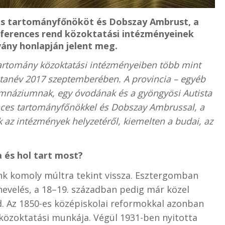
s tartományfőnököt és Dobszay Ambrust, a
 ferences rend közoktatási intézményeinek
tvány honlapján jelent meg.
rtomány közoktatási intézményeiben több mint
tanév 2017 szeptemberében. A provincia – egyéb
gimnáziumnak, egy óvodának és a gyöngyösi Autista
ces tartományfőnökkel és Dobszay Ambrussal, a
k az intézmények helyzetéről, kiemelten a budai, az
 és hol tart most?
k komoly múltra tekint vissza. Esztergomban
 nevelés, a 18–19. században pedig már közel
 Az 1850-es középiskolai reformokkal azonban
közoktatási munkája. Végül 1931-ben nyitotta