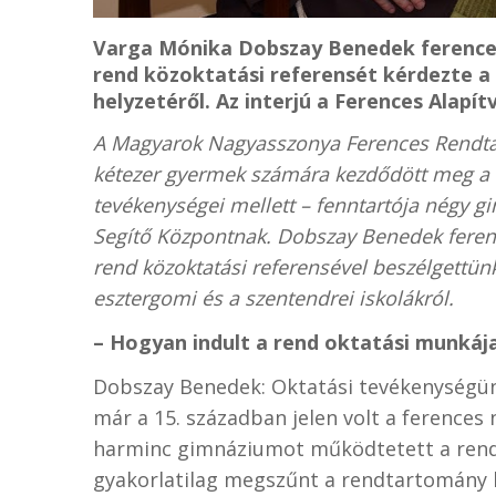
Varga Mónika Dobszay Benedek ference
rend közoktatási referensét kérdezte a
helyzetéről. Az interjú a Ferences Alapí
A Magyarok Nagyasszonya Ferences Rendta
kétezer gyermek számára kezdődött meg a 
tevékenységei mellett – fenntartója négy 
Segítő Központnak. Dobszay Benedek feren
rend közoktatási referensével beszélgettün
esztergomi és a szentendrei iskolákról.
– Hogyan indult a rend oktatási munkája
Dobszay Benedek: Oktatási tevékenységün
már a 15. században jelen volt a ferences
harminc gimnáziumot működtetett a rend.
gyakorlatilag megszűnt a rendtartomány 