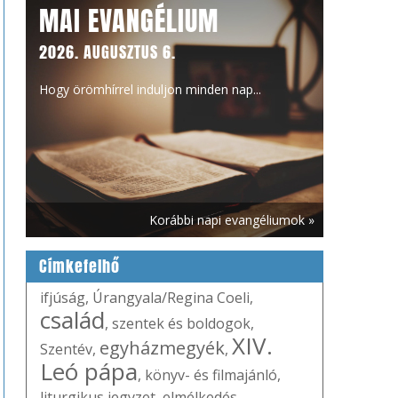
MAI EVANGÉLIUM
2026. AUGUSZTUS 6.
Hogy örömhírrel induljon minden nap...
Korábbi napi evangéliumok »
Címkefelhő
ifjúság
,
Úrangyala/Regina Coeli
,
család
,
szentek és boldogok
,
XIV.
egyházmegyék
Szentév
,
,
Leó pápa
,
könyv- és filmajánló
,
liturgikus jegyzet
,
elmélkedés
,