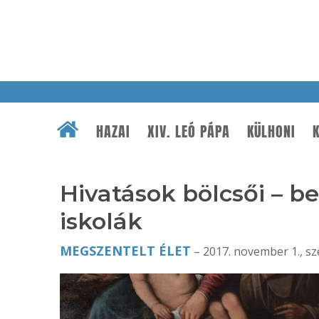
HAZAI
XIV. LEÓ PÁPA
KÜLHONI
K
Hivatások bölcsői – 
iskolák
MEGSZENTELT ÉLET
– 2017. november 1., sz