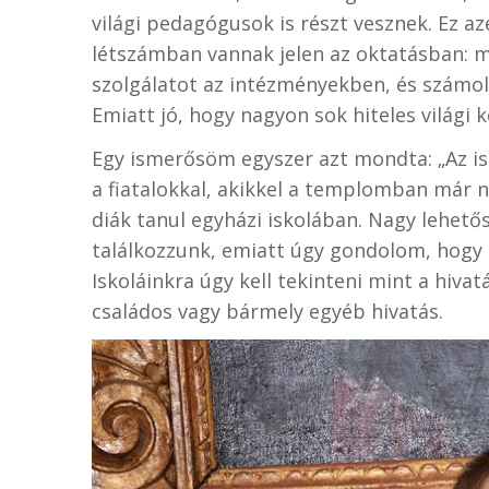
világi pedagógusok is részt vesznek. Ez a
létszámban vannak jelen az oktatásban: m
szolgálatot az intézményekben, és számol
Emiatt jó, hogy nagyon sok hiteles világi k
Egy ismerősöm egyszer azt mondta: „Az isk
a fiatalokkal, akikkel a templomban már 
diák tanul egyházi iskolában. Nagy lehetős
találkozzunk, emiatt úgy gondolom, hogy s
Iskoláinkra úgy kell tekinteni mint a hivat
családos vagy bármely egyéb hivatás.