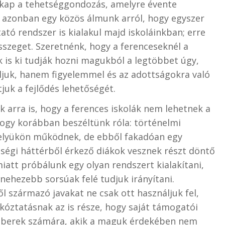
 kap a tehetséggondozás, amelyre évente
n azonban egy közös álmunk arról, hogy egyszer
ató rendszer is kialakul majd iskoláinkban; erre
sszeget. Szeretnénk, hogy a ferenceseknél a
s ki tudják hozni magukból a legtöbbet úgy,
juk, hanem figyelemmel és az adottságokra való
juk a fejlődés lehetőségét.
nk arra is, hogy a ferences iskolák nem lehetnek a
Ahogy korábban beszéltünk róla: történelmi
 helyükön működnek, de ebből fakadóan egy
iségi háttérből érkező diákok vesznek részt döntő
att próbálunk egy olyan rendszert kialakítani,
nehezebb sorsúak felé tudjuk irányítani.
l származó javakat ne csak ott használjuk fel,
árkóztatásnak az is része, hogy saját támogatói
emberek számára, akik a maguk érdekében nem