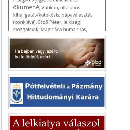
ökumené
,
Vatikán
,
általános
kihallgatás/katekézis
,
pápaválasztás
(konklávé)
,
Erdő Péter
,
lelkiségi
mozgalmak
,
Magnifica humanitas
,
Útravaló