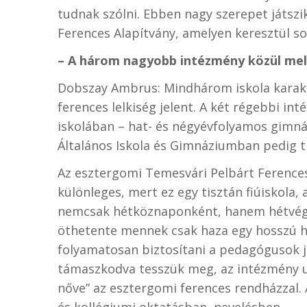
tudnak szólni. Ebben nagy szerepet játszi
Ferences Alapítvány, amelyen keresztül 
– A három nagyobb intézmény közül mel
Dobszay Ambrus: Mindhárom iskola karakt
ferences lelkiség jelent. A két régebbi i
iskolában – hat- és négyévfolyamos gimná
Általános Iskola és Gimnáziumban pedig ti
Az esztergomi Temesvári Pelbárt Ference
különleges, mert ez egy tisztán fiúiskola,
nemcsak hétköznaponként, hanem hétvége
öthetente mennek csak haza egy hosszú h
folyamatosan biztosítani a pedagógusok je
támaszkodva tesszük meg, az intézmény ug
nőve” az esztergomi ferences rendházzal. 