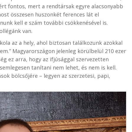
zért fontos, mert a rendtársak egyre alacsonyabb
ost összesen huszonkét ferences lát el
nunk kell e szám további csökkenésével is.
ollégánk van.
ola az a hely, ahol biztosan találkozunk azokkal
nem.” Magyarországon jelenleg körülbelül 210 ezer
ég ez arra, hogy az ifjúsággal szervezetten
emlegesen tanítani nem lehet, és nem is kell.
ások bölcsőjére – legyen az szerzetesi, papi,