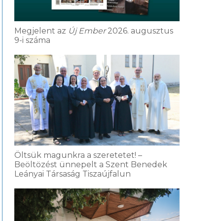
Megjelent az
Új Ember
2026. augusztus
9-i száma
Öltsük magunkra a szeretetet! –
Beöltözést ünnepelt a Szent Benedek
Leányai Társaság Tiszaújfalun