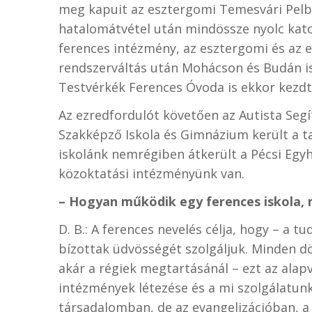
meg kapuit az esztergomi Temesvári Pel
hatalomátvétel után mindössze nyolc kato
ferences intézmény, az esztergomi és az 
rendszerváltás után Mohácson és Budán is 
Testvérkék Ferences Óvoda is ekkor kez
Az ezredfordulót követően az Autista Seg
Szakképző Iskola és Gimnázium került a 
iskolánk nemrégiben átkerült a Pécsi Egy
közoktatási intézményünk van.
– Hogyan működik egy ferences iskola, 
D. B.: A ferences nevelés célja, hogy – a tu
bízottak üdvösségét szolgáljuk. Minden dö
akár a régiek megtartásánál – ezt az alapv
intézmények létezése és a mi szolgálatunk
társadalomban, de az evangelizációban, a