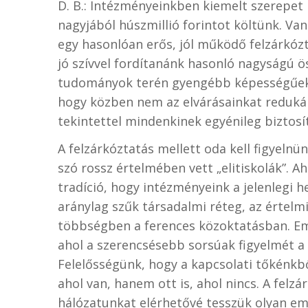
D. B.: Intézményeinkben kiemelt szerepet
nagyjából húszmillió forintot költünk. Va
egy hasonlóan erős, jól működő felzárkózt
jó szívvel fordítanánk hasonló nagyságú ö
tudományok terén gyengébb képességűek i
hogy közben nem az elvárásainkat redukál
tekintettel mindenkinek egyénileg biztosít
A felzárkóztatás mellett oda kell figyelnü
szó rossz értelmében vett „elitiskolák”. 
tradíció, hogy intézményeink a jelenlegi
aránylag szűk társadalmi réteg, az értelm
többségben a ferences közoktatásban. Emi
ahol a szerencsésebb sorsúak figyelmét a 
Felelősségünk, hogy a kapcsolati tőkénkbő
ahol van, hanem ott is, ahol nincs. A felz
hálózatunkat elérhetővé tesszük olyan 