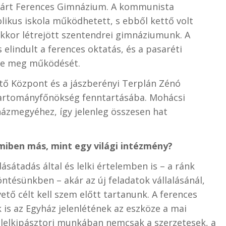
bárt Ferences Gimnázium. A kommunista
likus iskola működhetett, s ebből kettő volt
ekkor létrejött szentendrei gimnáziumunk. A
elindult a ferences oktatás, és a pasaréti
dte meg működését.
ítő Központ és a jászberényi Terplán Zénó
tartományfőnökség fenntartásába. Mohácsi
házmegyéhez, így jelenleg összesen hat
miben más, mint egy világi intézmény?
dásátadás által és lelki értelemben is – a ránk
ntésünkben – akár az új feladatok vállalásánál,
ető célt kell szem előtt tartanunk. A ferences
 is az Egyház jelenlétének az eszköze a mai
 lelkipásztori munkában nemcsak a szerzetesek, a