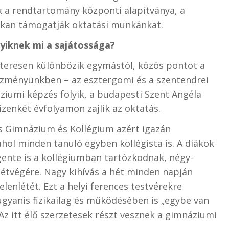
k a rendtartomány központi alapítványa, a
sokan támogatják oktatási munkánkat.
yiknek mi a sajátossága?
eresen különbözik egymástól, közös pontot a
ntézményünkben – az esztergomi és a szentendrei
ziumi képzés folyik, a budapesti Szent Angéla
zenkét évfolyamon zajlik az oktatás.
s Gimnázium és Kollégium azért igazán
 ahol minden tanuló egyben kollégista is. A diákok
nte is a kollégiumban tartózkodnak, négy-
étvégére. Nagy kihívás a hét minden napján
lenlétét. Ezt a helyi ferences testvérekre
yanis fizikailag és működésében is „egybe van
Az itt élő szerzetesek részt vesznek a gimnáziumi