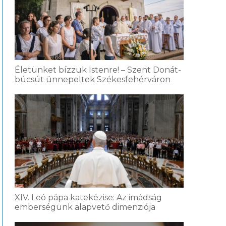
Életünket bízzuk Istenre! – Szent Donát-
búcsút ünnepeltek Székesfehérváron
XIV. Leó pápa katekézise: Az imádság
emberségünk alapvető dimenziója