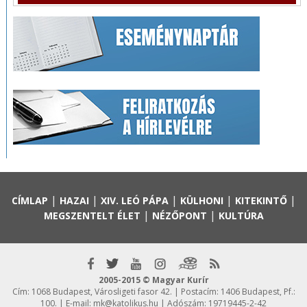
|
|
|
|
|
CÍMLAP
HAZAI
XIV. LEÓ PÁPA
KÜLHONI
KITEKINTŐ
|
|
MEGSZENTELT ÉLET
NÉZŐPONT
KULTÚRA
2005-2015 © Magyar Kurír
Cím: 1068 Budapest, Városligeti fasor 42. | Postacím: 1406 Budapest, Pf.:
100. | E-mail:
mk@katolikus.hu
| Adószám: 19719445-2-42