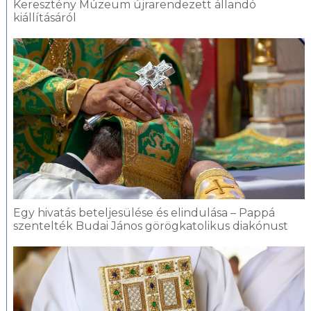
Keresztény Múzeum újrarendezett állandó
kiállításáról
Egy hivatás beteljesülése és elindulása – Pappá
szentelték Budai János görögkatolikus diakónust