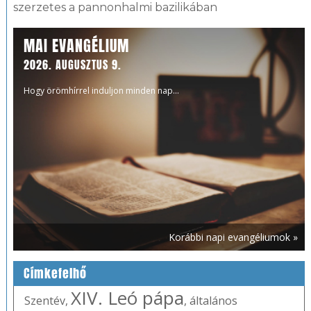
szerzetes a pannonhalmi bazilikában
MAI EVANGÉLIUM
2026. AUGUSZTUS 9.
Hogy örömhírrel induljon minden nap...
Korábbi napi evangéliumok »
Címkefelhő
XIV. Leó pápa
Szentév
,
,
általános