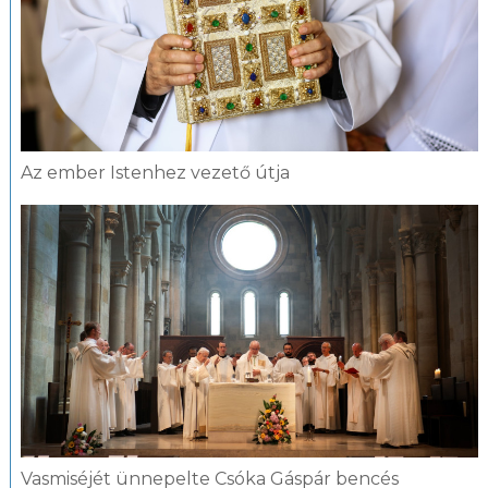
Az ember Istenhez vezető útja
Vasmiséjét ünnepelte Csóka Gáspár bencés