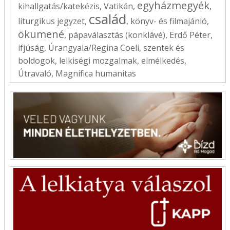
egyházmegyék
kihallgatás/katekézis
,
Vatikán
,
,
család
liturgikus jegyzet
,
,
könyv- és filmajánló
,
ökumené
,
pápaválasztás (konklávé)
,
Erdő Péter
,
ifjúság
,
Úrangyala/Regina Coeli
,
szentek és
boldogok
,
lelkiségi mozgalmak
,
elmélkedés
,
Útravaló
,
Magnifica humanitas