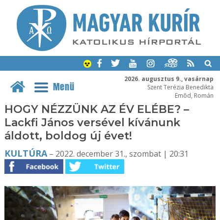
2026. augusztus 9., vasárnap
Menü
Szent Terézia Benedikta
Emõd, Román
HOGY NÉZZÜNK AZ ÉV ELÉBE? –
Lackfi János versével kívánunk
áldott, boldog új évet!
KULTÚRA
– 2022. december 31., szombat | 20:31