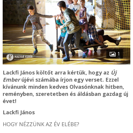
1
Lackfi János költőt arra kértük, hogy az
Új
Ember
újévi számába írjon egy verset. Ezzel
kívánunk minden kedves Olvasónknak hitben,
reményben, szeretetben és áldásban gazdag új
évet!
Lackfi János
HOGY NÉZZÜNK AZ ÉV ELÉBE?