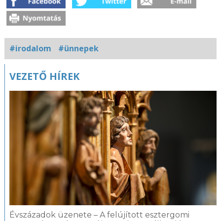
#irodalom
#ünnepek
Kapcsolódó
VEZETŐ HÍREK
fotógaléria
Évszázadok üzenete – A felújított esztergomi