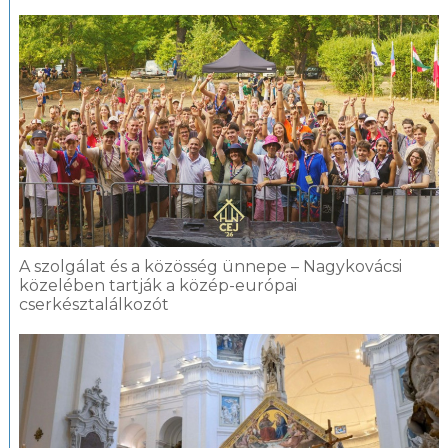
A szolgálat és a közösség ünnepe – Nagykovácsi
közelében tartják a közép-európai
cserkésztalálkozót