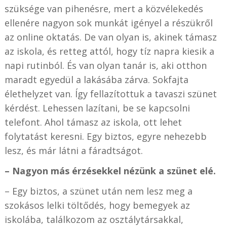
szüksége van pihenésre, mert a közvélekedés
ellenére nagyon sok munkát igényel a részükről
az online oktatás. De van olyan is, akinek támasz
az iskola, és retteg attól, hogy tíz napra kiesik a
napi rutinból. És van olyan tanár is, aki otthon
maradt egyedül a lakásába zárva. Sokfajta
élethelyzet van. Így fellazítottuk a tavaszi szünet
kérdést. Lehessen lazítani, be se kapcsolni
telefont. Ahol támasz az iskola, ott lehet
folytatást keresni. Egy biztos, egyre nehezebb
lesz, és már látni a fáradtságot.
– Nagyon más érzésekkel nézünk a szünet elé.
– Egy biztos, a szünet után nem lesz meg a
szokásos lelki töltődés, hogy bemegyek az
iskolába, találkozom az osztálytársakkal,