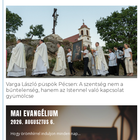
Varga László püspök Pécsen: A szentség nem a
bűntelenség, hanem az Istennel való kapcsolat
gyümölcse
MAI EVANGÉLIUM
2026. AUGUSZTUS 6.
Hogy örömhírrel induljon minden nap...