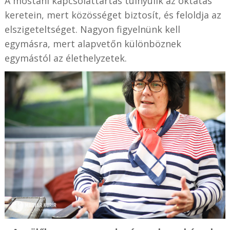
A mostani kapcsolattartás túlnyúlik az oktatás
keretein, mert közösséget biztosít, és feloldja az
elszigeteltséget. Nagyon figyelnünk kell
egymásra, mert alapvetőn különböznek
egymástól az élethelyzetek.