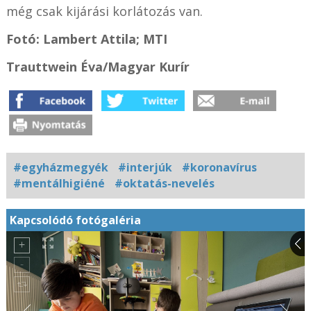
még csak kijárási korlátozás van.
Fotó: Lambert Attila; MTI
Trauttwein Éva/Magyar Kurír
#egyházmegyék
#interjúk
#koronavírus
#mentálhigiéné
#oktatás-nevelés
Kapcsolódó fotógaléria