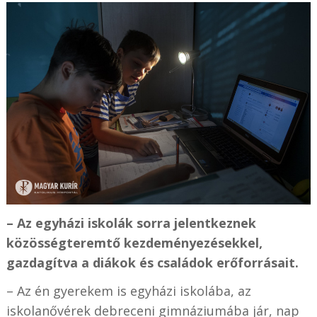
– Az egyházi iskolák sorra jelentkeznek
közösségteremtő kezdeményezésekkel,
gazdagítva a diákok és családok erőforrásait.
– Az én gyerekem is egyházi iskolába, az
iskolanővérek debreceni gimnáziumába jár, nap