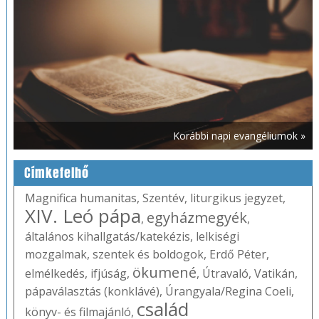
Korábbi napi evangéliumok »
Címkefelhő
Magnifica humanitas
,
Szentév
,
liturgikus jegyzet
,
XIV. Leó pápa
egyházmegyék
,
,
általános kihallgatás/katekézis
,
lelkiségi
mozgalmak
,
szentek és boldogok
,
Erdő Péter
,
ökumené
elmélkedés
,
ifjúság
,
,
Útravaló
,
Vatikán
,
pápaválasztás (konklávé)
,
Úrangyala/Regina Coeli
,
család
könyv- és filmajánló
,