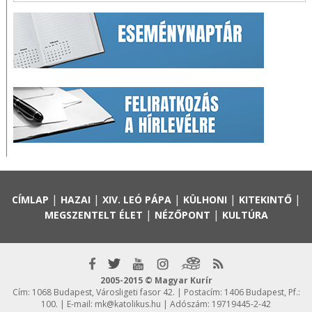
|
|
|
|
|
CÍMLAP
HAZAI
XIV. LEÓ PÁPA
KÜLHONI
KITEKINTŐ
|
|
MEGSZENTELT ÉLET
NÉZŐPONT
KULTÚRA
2005-2015 © Magyar Kurír
Cím: 1068 Budapest, Városligeti fasor 42. | Postacím: 1406 Budapest, Pf.:
100. | E-mail:
mk@katolikus.hu
| Adószám: 19719445-2-42