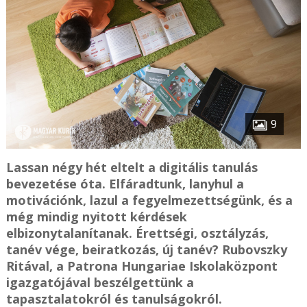
9
Lassan négy hét eltelt a digitális tanulás
bevezetése óta. Elfáradtunk, lanyhul a
motivációnk, lazul a fegyelmezettségünk, és a
még mindig nyitott kérdések
elbizonytalanítanak. Érettségi, osztályzás,
tanév vége, beiratkozás, új tanév? Rubovszky
Ritával, a Patrona Hungariae Iskolaközpont
igazgatójával beszélgettünk a
tapasztalatokról és tanulságokról.