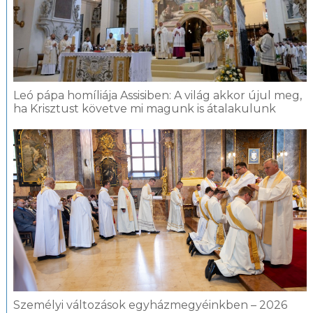
Leó pápa homíliája Assisiben: A világ akkor újul meg,
ha Krisztust követve mi magunk is átalakulunk
Személyi változások egyházmegyéinkben – 2026