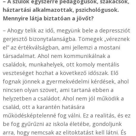
– A szülők egyszerre pedagógusok, szakácsok,
háztartási alkalmazottak, pszichológusok.
Mennyire látja biztatóan a jövőt?
– Ahogy telik az idő, megyünk bele a depressziót
gerjesztő bizonytalanságba. Tömegek „véreznek
el” az értékválságban, ami jellemzi a mostani
társadalmat. Ahol nem kommunikálnak a
családok, munkahelyek, ott komoly mentális
veszteséget hozhat a következő időszak. Elő
fognak jönnek a gyermekvédelmi kérdések, ahol
nincsen olyan szövet, ami tartaná ebben a
helyzetben a családot. Ahol nem jól működik a
család, ott a karantén hatására
működésképtelenné fog válni. Ez a realitás, és ez
be fog gyűrűzni az iskola életébe, gondoljunk
arra, hogy nemcsak az elitoktatást kell látni. És