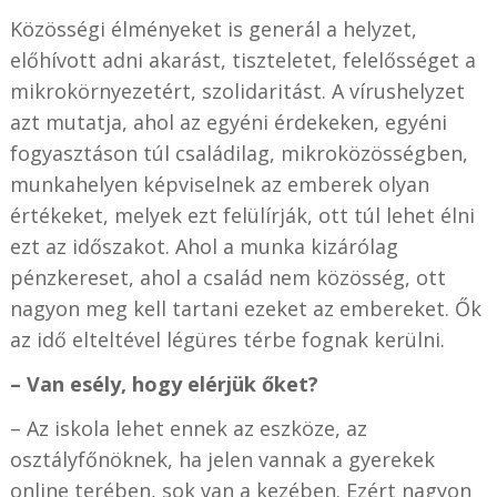
Közösségi élményeket is generál a helyzet,
előhívott adni akarást, tiszteletet, felelősséget a
mikrokörnyezetért, szolidaritást. A vírushelyzet
azt mutatja, ahol az egyéni érdekeken, egyéni
fogyasztáson túl családilag, mikroközösségben,
munkahelyen képviselnek az emberek olyan
értékeket, melyek ezt felülírják, ott túl lehet élni
ezt az időszakot. Ahol a munka kizárólag
pénzkereset, ahol a család nem közösség, ott
nagyon meg kell tartani ezeket az embereket. Ők
az idő elteltével légüres térbe fognak kerülni.
– Van esély, hogy elérjük őket?
– Az iskola lehet ennek az eszköze, az
osztályfőnöknek, ha jelen vannak a gyerekek
online terében, sok van a kezében. Ezért nagyon