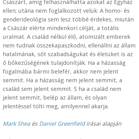
Császárt, amíg felhasználhatta azokat az Egyház
ellen; utána nem foglalkozott velük. A homo- és
genderideológia sem lesz többé érdekes, miután
a Császár elérte mindenkori célját, a totális
uralmat. A család nélkül élő, atomizált emberek
nem tudnak összekapaszkodni, ellenállni az állam
hatalmának, sőt szabadságukat és életüket is az
ő bőkezűségének tulajdonítják. Ha a házasság
fogalmába bármi belefér, akkor nem jelent
semmit. Ha a házasság nem jelent semmit, a
család sem jelent semmit. S ha a család nem
jelent semmit, belép az állam, és olyan
jelentéssel tölti meg, amilyennel akarja.
Mark Shea
és
Daniel Greenfield
írásai alapján