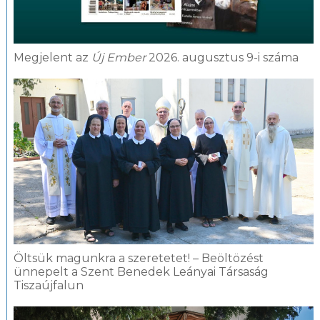
Megjelent az
Új Ember
2026. augusztus 9-i száma
Öltsük magunkra a szeretetet! – Beöltözést
ünnepelt a Szent Benedek Leányai Társaság
Tiszaújfalun