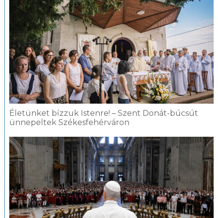
Életünket bízzuk Istenre! – Szent Donát-búcsút
ünnepeltek Székesfehérváron