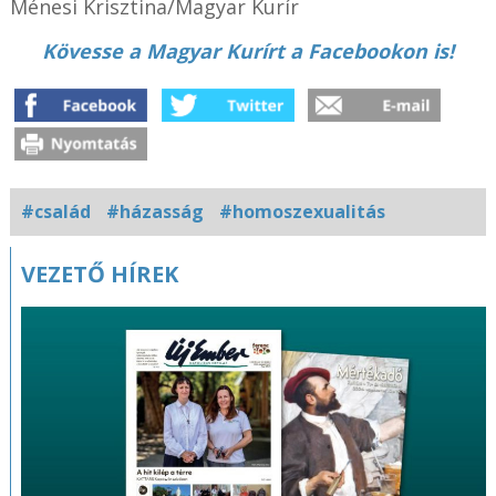
Ménesi Krisztina/Magyar Kurír
Kövesse a Magyar Kurírt a Facebookon is!
#család
#házasság
#homoszexualitás
VEZETŐ HÍREK