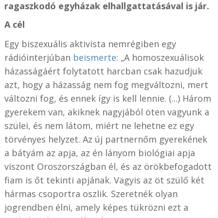
ragaszkodó egyházak elhallgattatásával is jár.
A cél
Egy biszexuális aktivista nemrégiben egy
rádióinterjúban
beismerte
:
„A homoszexuálisok
házasságáért folytatott harcban csak hazudjuk
azt, hogy a házasság nem fog megváltozni, mert
változni fog, és ennek így is kell lennie. (...) Három
gyerekem van, akiknek nagyjából öten vagyunk a
szülei, és nem látom, miért ne lehetne ez egy
törvényes helyzet. Az új partnernőm gyerekének
a bátyám az apja, az én lányom biológiai apja
viszont Oroszországban él, és az örökbefogadott
fiam is őt tekinti apjának. Vagyis az öt szülő két
hármas csoportra oszlik. Szeretnék olyan
jogrendben élni, amely képes tükrözni ezt a