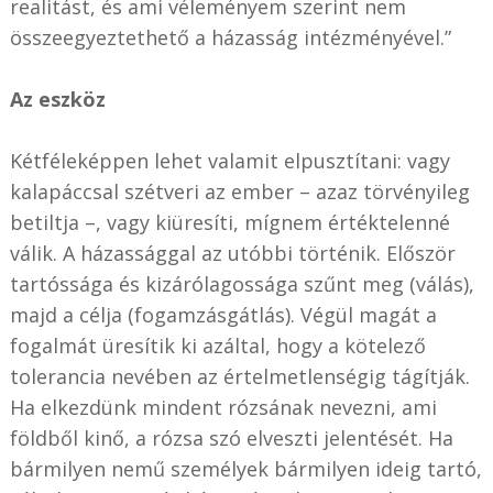
realitást, és ami véleményem szerint nem
összeegyeztethető a házasság intézményével.”
Az eszköz
Kétféleképpen lehet valamit elpusztítani: vagy
kalapáccsal szétveri az ember – azaz törvényileg
betiltja –, vagy kiüresíti, mígnem értéktelenné
válik. A házassággal az utóbbi történik. Először
tartóssága és kizárólagossága szűnt meg (válás),
majd a célja (fogamzásgátlás). Végül magát a
fogalmát üresítik ki azáltal, hogy a kötelező
tolerancia nevében az értelmetlenségig tágítják.
Ha elkezdünk mindent rózsának nevezni, ami
földből kinő, a rózsa szó elveszti jelentését. Ha
bármilyen nemű személyek bármilyen ideig tartó,