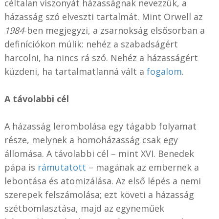
céltalan viszonyát házasságnak nevezzük, a
házasság szó elveszti tartalmát. Mint Orwell az
1984
-ben megjegyzi, a zsarnokság elsősorban a
definíciókon múlik: nehéz a szabadságért
harcolni, ha nincs rá szó. Nehéz a házasságért
küzdeni, ha tartalmatlanná vált a
fogalom
.
A távolabbi cél
A házasság lerombolása egy tágabb folyamat
része, melynek a homoházasság csak egy
állomása. A távolabbi cél – mint XVI. Benedek
pápa is
rámutatott
– magának az embernek a
lebontása és atomizálása. Az első lépés a nemi
szerepek felszámolása; ezt követi a házasság
szétbomlasztása, majd az egyneműek