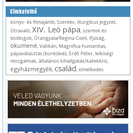
Címkefelhő
könyv- és filmajánló
,
Szentév
,
liturgikus jegyzet
,
XIV. Leó pápa
Útravaló
,
,
szentek és
boldogok
,
Úrangyala/Regina Coeli
,
ifjúság
,
ökumené
,
Vatikán
,
Magnifica humanitas
,
pápaválasztás (konklávé)
,
Erdő Péter
,
lelkiségi
mozgalmak
,
általános kihallgatás/katekézis
,
család
egyházmegyék
,
,
elmélkedés