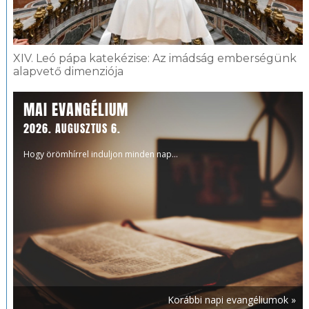
XIV. Leó pápa katekézise: Az imádság emberségünk
alapvető dimenziója
MAI EVANGÉLIUM
2026. AUGUSZTUS 6.
Hogy örömhírrel induljon minden nap...
Korábbi napi evangéliumok »