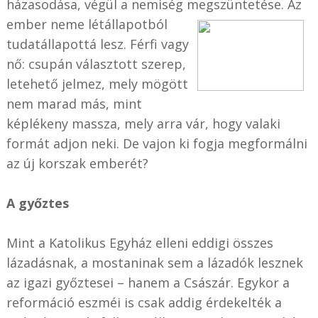
házasodása, végül a nemiség megszüntetése.
Az
ember neme létállapotból
tudatállapottá lesz. Férfi vagy
nő: csupán választott szerep,
letehető jelmez, mely mögött
nem marad más, mint
képlékeny massza, mely arra vár, hogy valaki
fo
rmát adjon neki. De vajon ki fogja megformálni
az új korszak emberét?
A győztes
Mint a Katolikus Egyház elleni eddigi összes
lázadásnak, a mostaninak sem a lázadók lesznek
az igazi győztesei – hanem a Császár. Egykor a
reformáció eszméi is csak addig érdekelték a