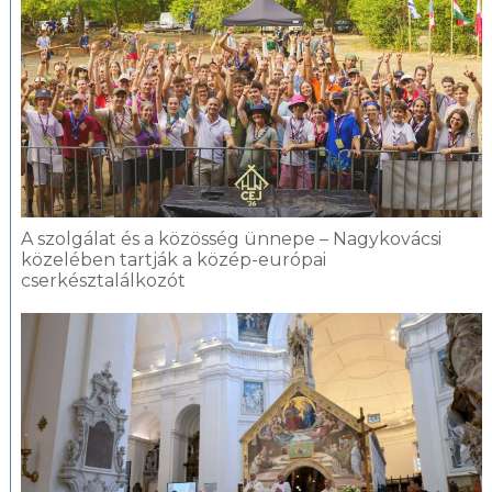
A szolgálat és a közösség ünnepe – Nagykovácsi
közelében tartják a közép-európai
cserkésztalálkozót