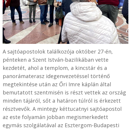
A sajtóapostolok találkozója október 27-én,
pénteken a Szent István-bazilikában vette
kezdetét, ahol a templom, a kincstár és a
panorámaterasz idegenvezetéssel történő
megtekintése után az Őri Imre káplán által
bemutatott szentmisén is részt vettek az ország
minden tájáról, sőt a határon túlról is érkezett
résztvevők. A mintegy kéttucatnyi sajtóapostol
az este folyamán jobban megismerkedett
egymás szolgálatával az Esztergom-Budapesti