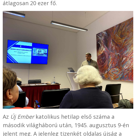
átlagosan 20 ezer fő.
Az
Új Ember
katolikus hetilap első száma a
második világháború után, 1945. augusztus 9-én
jelent meg. A jelenleg tizenkét oldalas újság a