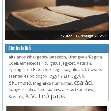
Korábbi napi evangéliumok »
Címkefelhő
általános kihallgatás/katekézis
,
Úrangyala/Regina
Coeli
,
elmélkedés
,
liturgikus jegyzet
,
Vatikán
,
ifjúság
,
Erdő Péter
,
lelkiségi mozgalmak
,
Útravaló
,
egyházmegyék
szentek és boldogok
,
,
család
ökumené
,
Magnifica humanitas
,
,
könyv- és filmajánló
,
pápaválasztás (konklávé)
,
XIV. Leó pápa
Szentév
,