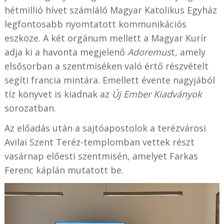
hétmillió hívet számláló Magyar Katolikus Egyház
legfontosabb nyomtatott kommunikációs
eszköze. A két orgánum mellett a Magyar Kurír
adja ki a havonta megjelenő
Adoremus
t, amely
elsősorban a szentmiséken való értő részvételt
segíti francia mintára. Emellett évente nagyjából
tíz könyvet is kiadnak az
Új Ember Kiadványok
sorozatban.
Az előadás után a sajtóapostolok a terézvárosi
Avilai Szent Teréz-templomban vettek részt
vasárnap előesti szentmisén, amelyet Farkas
Ferenc káplán mutatott be.