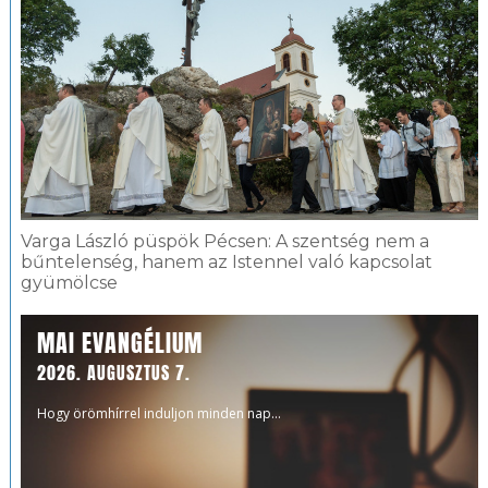
Varga László püspök Pécsen: A szentség nem a
bűntelenség, hanem az Istennel való kapcsolat
gyümölcse
MAI EVANGÉLIUM
2026. AUGUSZTUS 7.
Hogy örömhírrel induljon minden nap...