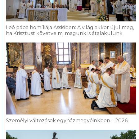
Leó pápa homíliája Assisiben: A világ akkor újul meg,
ha Krisztust követve mi magunk is átalakulunk
Személyi változások egyházmegyéinkben – 2026