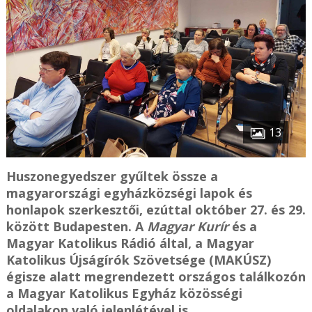
13
Huszonegyedszer gyűltek össze a
magyarországi egyházközségi lapok és
honlapok szerkesztői, ezúttal október 27. és 29.
között Budapesten. A
Magyar Kurír
és a
Magyar Katolikus Rádió által, a Magyar
Katolikus Újságírók Szövetsége (MAKÚSZ)
égisze alatt megrendezett országos találkozón
a Magyar Katolikus Egyház közösségi
oldalakon való jelenlétével is