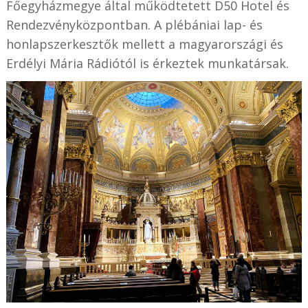
Főegyházmegye által működtetett D50 Hotel és
Rendezvényközpontban. A plébániai lap- és
honlapszerkesztők mellett a magyarországi és
Erdélyi Mária Rádiótól is érkeztek munkatársak.