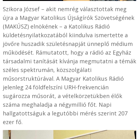
Szikora József – akit nemrég választottak meg
újra a Magyar Katolikus Újságírók Szövetségének
(MAKÚSZ) elnökének – a Katolikus Rádió
küldetésnyilatkozatából kiindulva ismertette a
jövőre huszadik születésnapját ünneplő médium
működését. Rámutatott, hogy a rádió az Egyház
társadalmi tanítását kívánja megmutatni a témák
széles spektrumán, közszolgálati
műsorstruktúrával. A Magyar Katolikus Rádió
jelenleg 24 földfelszíni URH-frekvencián
sugározza műsorát, a vételkörzetükben élők
száma meghaladja a négymillió főt. Napi
hallgatottságuk a legutóbbi mérés szerint 207
ezer fő.