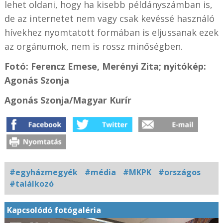
lehet oldani, hogy ha kisebb példányszámban is,
de az internetet nem vagy csak kevéssé használó
hívekhez nyomtatott formában is eljussanak ezek
az orgánumok, nem is rossz minőségben.
Fotó: Ferencz Emese, Merényi Zita; nyitókép:
Agonás Szonja
Agonás Szonja/Magyar Kurír
#egyházmegyék
#média
#MKPK
#országos
#találkozó
Kapcsolódó fotógaléria