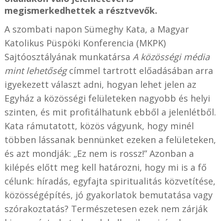
megismerkedhettek a résztvevők.
A szombati napon Sümeghy Kata, a Magyar
Katolikus Püspöki Konferencia (MKPK)
Sajtóosztályának munkatársa
A közösségi média
mint lehetőség
címmel tartrott előadásában arra
igyekezett választ adni, hogyan lehet jelen az
Egyház a közösségi felületeken nagyobb és helyi
szinten, és mit profitálhatunk ebből a jelenlétből.
Kata rámutatott, közös vágyunk, hogy minél
többen lássanak bennünket ezeken a felületeken,
és azt mondják: „Ez nem is rossz!” Azonban a
kilépés előtt meg kell határozni, hogy mi is a fő
célunk: híradás, egyfajta spiritualitás közvetítése,
közösségépítés, jó gyakorlatok bemutatása vagy
szórakoztatás? Természetesen ezek nem zárják