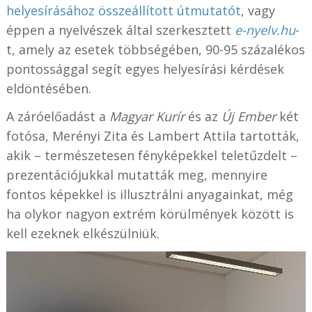
helyesírásához összeállított útmutatót
, vagy
éppen a nyelvészek által szerkesztett
e-nyelv.hu
-
t, amely az esetek többségében, 90-95 százalékos
pontossággal segít egyes helyesírási kérdések
eldöntésében.
A záróelőadást a
Magyar Kurír
és az
Új Ember
két
fotósa, Merényi Zita és Lambert Attila tartották,
akik – természetesen fényképekkel teletűzdelt –
prezentációjukkal mutatták meg, mennyire
fontos képekkel is illusztrálni anyagainkat, még
ha olykor nagyon extrém körülmények között is
kell ezeknek elkészülniük.