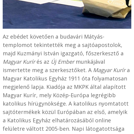
Az ebédet követően a budavári Mátyás-
templomot tekintették meg a sajtóapostolok,
majd Kuzmányi István igazgató, főszerkesztő a
Magyar Kurír
és az
Új Ember
munkájával
ismertette meg a szerkesztőket. A
Magyar Kurír
a
Magyar Katolikus Egyház 1911 óta folyamatosan
megjelenő lapja. Kiadója az MKPK által alapított
Magyar Kurír, mely Közép-Európa legrégibb
katolikus hírügynöksége. A katolikus nyomtatott
sajtótermékek közül Európában az első, amelyik
a Katolikus Egyház elhatározásából online
felületre váltott 2005-ben. Napi látogatottsága