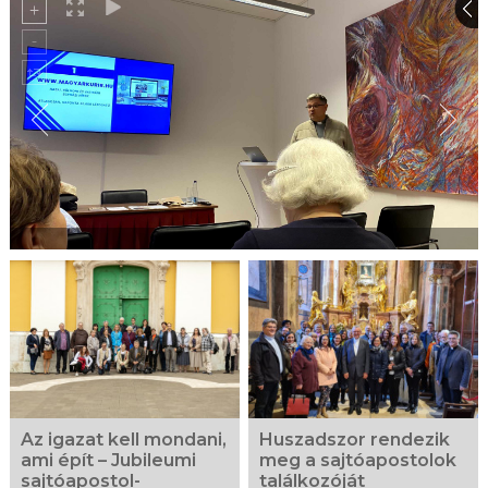
Az igazat kell mondani,
Huszadszor rendezik
ami épít – Jubileumi
meg a sajtóapostolok
sajtóapostol-
találkozóját