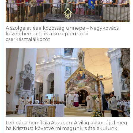
A szolgálat és a közösség ünnepe – Nagykovácsi
közelében tartják a közép-európai
cserkésztalálkozót
Leó pápa homíliája Assisiben: A világ akkor újul meg,
ha Krisztust követve mi magunk is átalakulunk