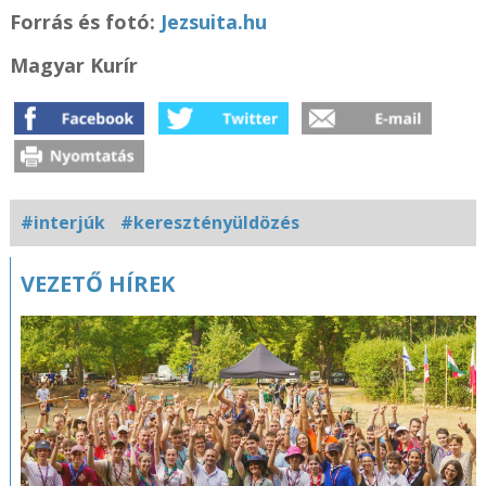
Forrás és fotó:
Jezsuita.hu
Magyar Kurír
#interjúk
#keresztényüldözés
Kapcsolódó
VEZETŐ HÍREK
fotógaléria