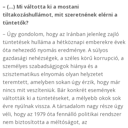
– (...) Mi váltotta ki a mostani
tiltakozáshullámot, mit szeretnének elérni a
tüntetők?
– Úgy gondolom, hogy az Iránban jelenleg zajló
tüntetések hulláma a hétköznapi emberekre évek
óta nehezedő nyomás eredménye. A súlyos
gazdasági nehézségek, a széles körű korrupció, a
személyes szabadságjogok hiánya és a
szisztematikus elnyomás olyan helyzetet
teremtett, amelyben sokan úgy érzik, hogy már
nincs mit veszíteniük. Bár konkrét események
váltották ki a tüntetéseket, a mélyebb okok sok
évre nyúlnak vissza. A társadalom nagy része úgy
véli, hogy az 1979 óta fennálló politikai rendszer
nem biztosította a méltóságot, az