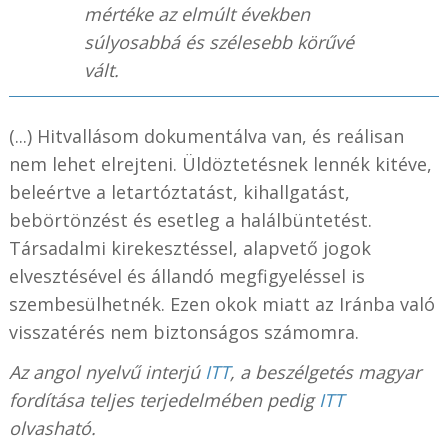
mértéke az elmúlt években
súlyosabbá és szélesebb körűvé
vált.
(...) Hitvallásom dokumentálva van, és reálisan
nem lehet elrejteni. Üldöztetésnek lennék kitéve,
beleértve a letartóztatást, kihallgatást,
bebörtönzést és esetleg a halálbüntetést.
Társadalmi kirekesztéssel, alapvető jogok
elvesztésével és állandó megfigyeléssel is
szembesülhetnék. Ezen okok miatt az Iránba való
visszatérés nem biztonságos számomra.
Az angol nyelvű interjú
ITT
, a beszélgetés magyar
fordítása teljes terjedelmében pedig
ITT
olvasható.