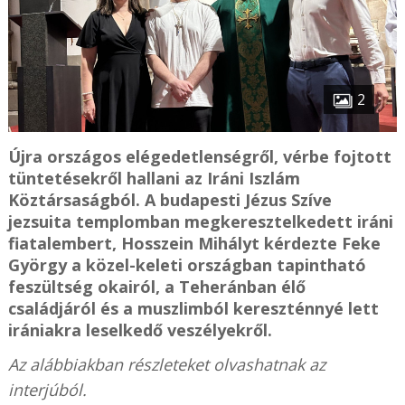
2
Újra országos elégedetlenségről, vérbe fojtott
tüntetésekről hallani az Iráni Iszlám
Köztársaságból. A budapesti Jézus Szíve
jezsuita templomban megkeresztelkedett iráni
fiatalembert, Hosszein Mihályt kérdezte Feke
György a közel-keleti országban tapintható
feszültség okairól, a Teheránban élő
családjáról és a muszlimból kereszténnyé lett
irániakra leselkedő veszélyekről.
Az alábbiakban részleteket olvashatnak az
interjúból.