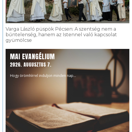
Varga László püspök Pécsen: A szentség nem a
bűntelenség, hanem az Istennel való kapcsolat
gyümölcse
MAI EVANGÉLIUM
2026. AUGUSZTUS 7.
Hogy örömhírrel induljon minden nap...