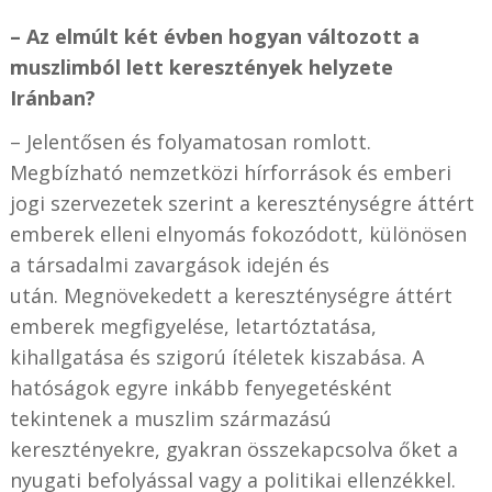
– Az elmúlt két évben hogyan változott a
muszlimból lett keresztények helyzete
Iránban?
– Jelentősen és folyamatosan romlott.
Megbízható nemzetközi hírforrások és emberi
jogi szervezetek szerint a kereszténységre áttért
emberek elleni elnyomás fokozódott, különösen
a társadalmi zavargások idején és
után. Megnövekedett a kereszténységre áttért
emberek megfigyelése, letartóztatása,
kihallgatása és szigorú ítéletek kiszabása. A
hatóságok egyre inkább fenyegetésként
tekintenek a muszlim származású
keresztényekre, gyakran összekapcsolva őket a
nyugati befolyással vagy a politikai ellenzékkel.