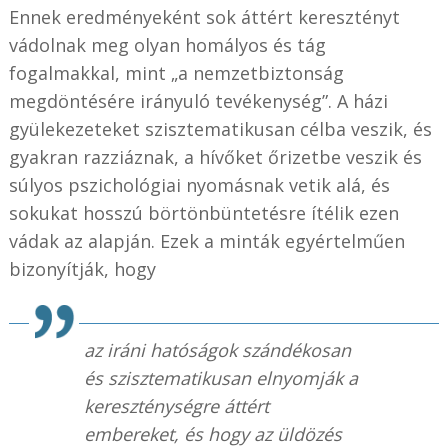
Ennek eredményeként sok áttért keresztényt
vádolnak meg olyan homályos és tág
fogalmakkal, mint „a nemzetbiztonság
megdöntésére irányuló tevékenység”. A házi
gyülekezeteket szisztematikusan célba veszik, és
gyakran razziáznak, a hívőket őrizetbe veszik és
súlyos pszichológiai nyomásnak vetik alá, és
sokukat hosszú börtönbüntetésre ítélik ezen
vádak az alapján. Ezek a minták egyértelműen
bizonyítják, hogy
az iráni hatóságok szándékosan
és szisztematikusan elnyomják a
kereszténységre áttért
embereket, és hogy az üldözés