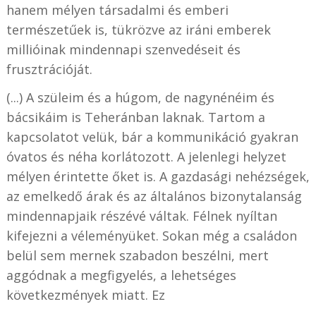
hanem mélyen társadalmi és emberi
természetűek is, tükrözve az iráni emberek
millióinak mindennapi szenvedéseit és
frusztrációját.
(...) A szüleim és a húgom, de nagynénéim és
bácsikáim is Teheránban laknak. Tartom a
kapcsolatot velük, bár a kommunikáció gyakran
óvatos és néha korlátozott. A jelenlegi helyzet
mélyen érintette őket is. A gazdasági nehézségek,
az emelkedő árak és az általános bizonytalanság
mindennapjaik részévé váltak. Félnek nyíltan
kifejezni a véleményüket. Sokan még a családon
belül sem mernek szabadon beszélni, mert
aggódnak a megfigyelés, a lehetséges
következmények miatt. Ez