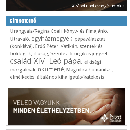
Korábbi napi evangéliumok »
Címkefelhő
Úrangyala/Regina Coeli
,
könyv- és filmajánló
,
egyházmegyék
Útravaló
,
,
pápaválasztás
(konklávé)
,
Erdő Péter
,
Vatikán
,
szentek és
boldogok
,
ifjúság
,
Szentév
,
liturgikus jegyzet
,
család
XIV. Leó pápa
,
,
lelkiségi
ökumené
mozgalmak
,
,
Magnifica humanitas
,
elmélkedés
,
általános kihallgatás/katekézis