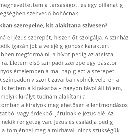
 megnevettettem a társaságot, és egy pillanatig
tegségben szenvedő bohócnak.
kban szerepelne, kit alakítana szívesen?
á el Jézus szerepét, hiszen őt szolgálja. A színház
k igazán jól: a velejéig gonosz karaktert
ebben megformálni, a hívőt pedig az ateista,
rá. Életem első színpadi szerepe egy pásztor
onyos értelemben a mai napig ezt a szerepet
A színpadon viszont zavarban volnék vele: én a
s tettem a kirakatba – nagyon távol áll tőlem,
melyik királyt tudnám alakítani a
satomban a királyok meglehetősen ellentmondásos
zatból vagy érdekből járulnak-e Jézus elé. Az
 nekik rengeteg van. Jézus és családja pedig
, a tömjénnel meg a mirhával, nincs szükségük