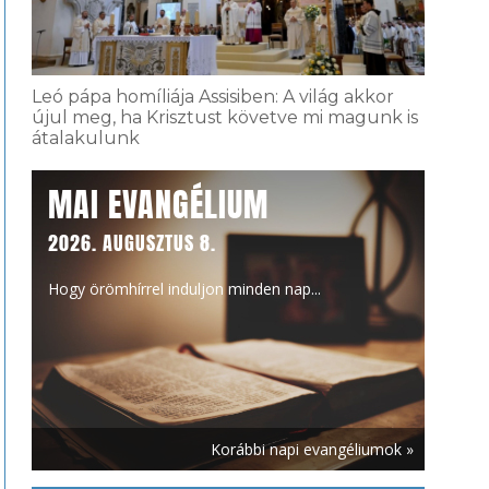
Leó pápa homíliája Assisiben: A világ akkor
újul meg, ha Krisztust követve mi magunk is
átalakulunk
MAI EVANGÉLIUM
2026. AUGUSZTUS 8.
Hogy örömhírrel induljon minden nap...
Korábbi napi evangéliumok »