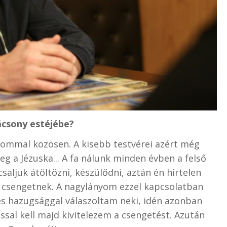
ácsony estéjébe?
ányommal közösen. A kisebb testvérei azért még
g a Jézuska... A fa nálunk minden évben a felső
csaljuk átöltözni, készülődni, aztán én hirtelen
ok csengetnek. A nagylányom ezzel kapcsolatban
es hazugsággal válaszoltam neki, idén azonban
sal kell majd kivitelezem a csengetést. Azután