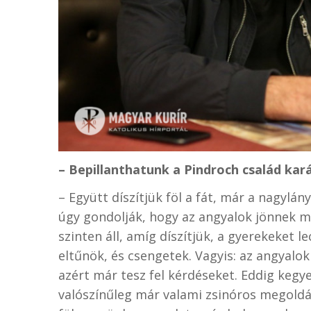
– Bepillanthatunk a Pindroch család kar
– Együtt díszítjük föl a fát, már a nagyl
úgy gondolják, hogy az angyalok jönnek me
szinten áll, amíg díszítjük, a gyerekeket le
eltűnök, és csengetek. Vagyis: az angyal
azért már tesz fel kérdéseket. Eddig kegy
valószínűleg már valami zsinóros megoldás