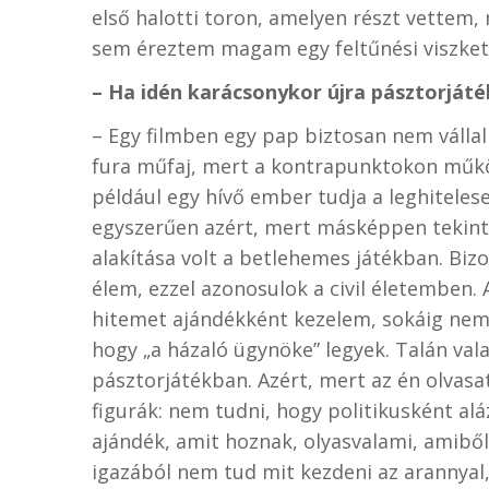
első halotti toron, amelyen részt vettem,
sem éreztem magam egy feltűnési viszke
– Ha idén karácsonykor újra pásztorjáté
– Egy filmben egy pap biztosan nem vállaln
fura műfaj, mert a kontrapunktokon működi
például egy hívő ember tudja a leghiteles
egyszerűen azért, mert másképpen tekint 
alakítása volt a betlehemes játékban. Biz
élem, ezzel azonosulok a civil életemben. 
hitemet ajándékként kezelem, sokáig nem i
hogy „a házaló ügynöke” legyek. Talán vala
pásztorjátékban. Azért, mert az én olva
figurák: nem tudni, hogy politikusként alá
ajándék, amit hoznak, olyasvalami, amiből
igazából nem tud mit kezdeni az arannyal