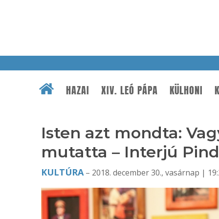
HAZAI
XIV. LEÓ PÁPA
KÜLHONI
K
Isten azt mondta: Vag
mutatta – Interjú Pin
KULTÚRA
– 2018. december 30., vasárnap | 19