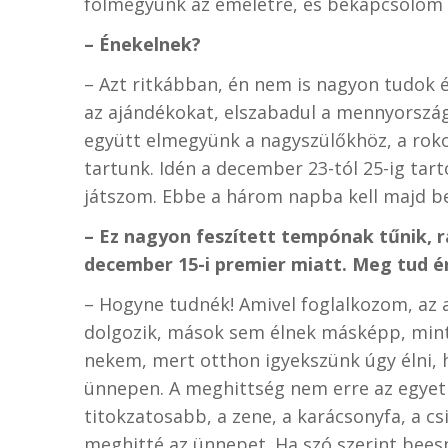
fölmegyünk az emeletre, és bekapcsolom a
– Énekelnek?
– Azt ritkábban, én nem is nagyon tudok 
az ajándékokat, elszabadul a mennyorszá
együtt elmegyünk a nagyszülőkhöz, a rok
tartunk. Idén a december 23-tól 25-ig tart
játszom. Ebbe a három napba kell majd be
– Ez nagyon feszített tempónak tűnik, 
december 15-i premier miatt. Meg tud ér
– Hogyne tudnék! Amivel foglalkozom, az 
dolgozik, mások sem élnek másképp, mint
nekem, mert otthon igyekszünk úgy élni,
ünnepen. A meghittség nem erre az egyetl
titokzatosabb, a zene, a karácsonyfa, a c
meghitté az ünnepet. Ha szó szerint beesn