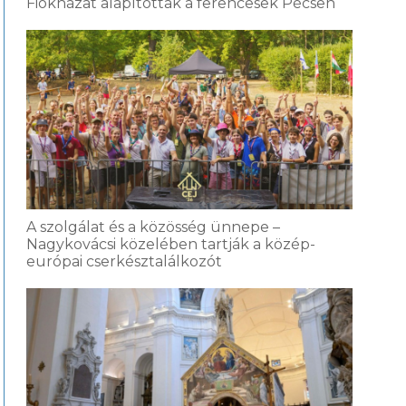
Fiókházat alapítottak a ferencesek Pécsen
A szolgálat és a közösség ünnepe –
Nagykovácsi közelében tartják a közép-
európai cserkésztalálkozót