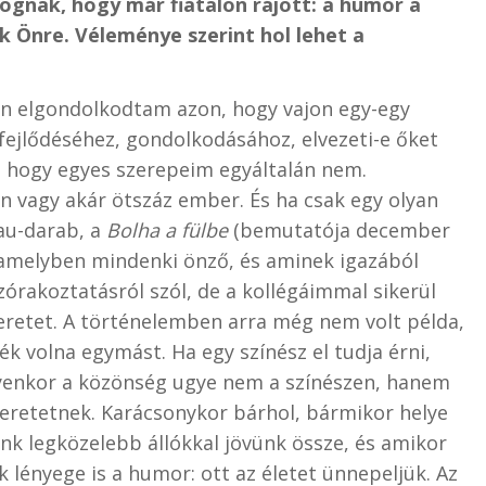
ognak, hogy már fiatalon rájött: a humor a
k Önre. Véleménye szerint hol lehet a
tán elgondolkodtam azon, hogy vajon egy-egy
fejlődéséhez, gondolkodásához, elvezeti-e őket
 hogy egyes szerepeim egyáltalán nem.
n vagy akár ötszáz ember. És ha csak egy olyan
au-darab, a
Bolha a fülbe
(bemutatója december
 amelyben mindenki önző, és aminek igazából
órakoztatásról szól, de a kollégáimmal sikerül
retet. A történelemben arra még nem volt példa,
 volna egymást. Ha egy színész el tudja érni,
yenkor a közönség ugye nem a színészen, hanem
szeretetnek. Karácsonykor bárhol, bármikor helye
ánk legközelebb állókkal jövünk össze, és amikor
 lényege is a humor: ott az életet ünnepeljük. Az