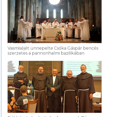
Vasmiséjét ünnepelte Csóka Gáspár bencés
szerzetes a pannonhalmi bazilikában