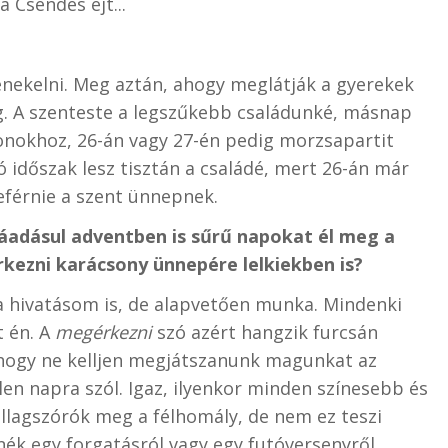
 Csendes éjt...
énekelni. Meg aztán, ahogy meglátják a gyerekek
g. A szenteste a legszűkebb családunké, másnap
onokhoz, 26-án vagy 27-én pedig morzsapartit
ó időszak lesz tisztán a családé, mert 26-án már
férnie a szent ünnepnek.
ráadásul adventben is sűrű napokat él meg a
kezni karácsony ünnepére lelkiekben is?
a hivatásom is, de alapvetően munka. Mindenki
 én. A
megérkezni
szó azért hangzik furcsán
 hogy ne kelljen megjátszanunk magunkat az
en napra szól. Igaz, ilyenkor minden színesebb és
sillagszórók meg a félhomály, de nem ez teszi
ék egy forgatásról vagy egy futóversenyről,