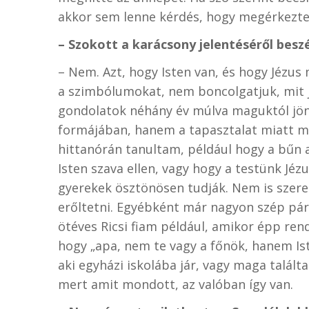
akkor sem lenne kérdés, hogy megérkezt
– Szokott a karácsony jelentéséről besz
– Nem. Azt, hogy Isten van, és hogy Jézus 
a szimbólumokat, nem boncolgatjuk, mit je
gondolatok néhány év múlva maguktól jön
formájában, hanem a tapasztalat miatt m
hittanórán tanultam, például hogy a bűn az
Isten szava ellen, vagy hogy a testünk Jéz
gyerekek ösztönösen tudják. Nem is szer
erőltetni. Egyébként már nagyon szép pár
ötéves Ricsi fiam például, amikor épp rend
hogy „apa, nem te vagy a főnök, hanem Ist
aki egyházi iskolába jár, vagy maga talált
mert amit mondott, az valóban így van.