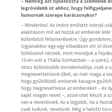
– Nemrég azt nyilatkozta a Szemlélek bl
legrövidebb út ahhoz, hogy felfigyeljene
humornak szerepe karácsonykor?
– Mindenhol. Az imént említett interjú u
alakításom mit ad hozzá az emberek lelki 
különböző felismerésekre. Úgy gondolom,
Ugyanakkor egy-egy előadáson ott ül ötve
bohózatot néznek, mint mondjuk a Feyde
15-én volt a Thália Színházban –
a szerk.
),
nincs különösebb mondanivalója, csak a sz
megnevettetnünk őket, az már maga a sze
hogy gyűlölködő emberek kacagva gyűlölték
hogy megnevettesse az embereket – és il
saját magán nevet –, azzal utat készít a 
van a nevetésnek. Az a legjobb, ha a hozz
csak tudunk, nevetünk. Még a halotti torok