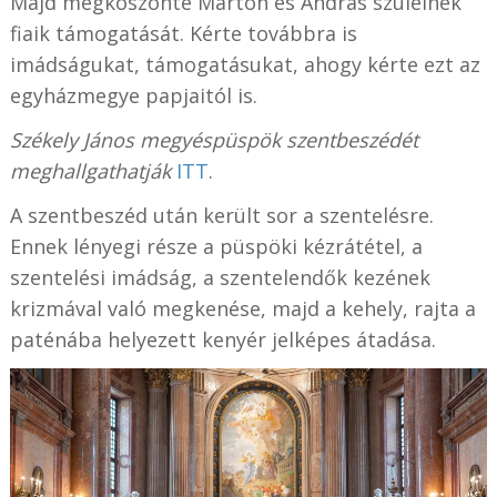
Majd megköszönte Márton és András szüleinek
fiaik támogatását. Kérte továbbra is
imádságukat, támogatásukat, ahogy kérte ezt az
egyházmegye papjaitól is.
Székely János megyéspüspök szentbeszédét
meghallgathatják
ITT
.
A szentbeszéd után került sor a szentelésre.
Ennek lényegi része a püspöki kézrátétel, a
szentelési imádság, a szentelendők kezének
krizmával való megkenése, majd a kehely, rajta a
paténába helyezett kenyér jelképes átadása.