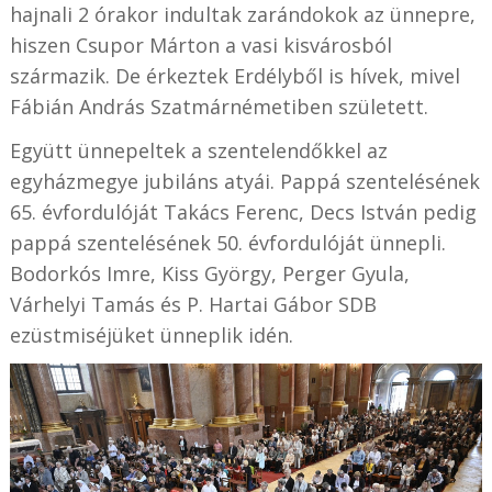
hajnali 2 órakor indultak zarándokok az ünnepre,
hiszen Csupor Márton a vasi kisvárosból
származik. De érkeztek Erdélyből is hívek, mivel
Fábián András Szatmárnémetiben született.
Együtt ünnepeltek a szentelendőkkel az
egyházmegye jubiláns atyái. Pappá szentelésének
65. évfordulóját Takács Ferenc, Decs István pedig
pappá szentelésének 50. évfordulóját ünnepli.
Bodorkós Imre, Kiss György, Perger Gyula,
Várhelyi Tamás és P. Hartai Gábor SDB
ezüstmiséjüket ünneplik idén.