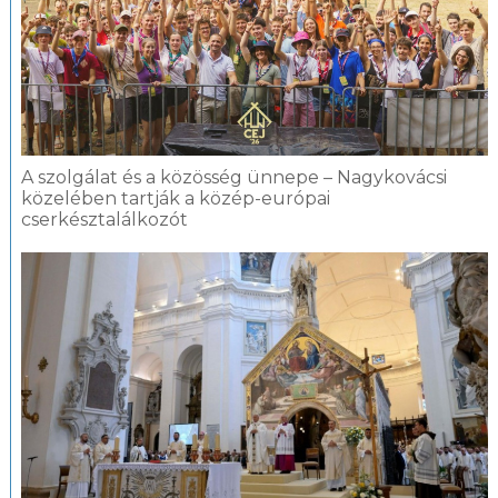
A szolgálat és a közösség ünnepe – Nagykovácsi
közelében tartják a közép-európai
cserkésztalálkozót