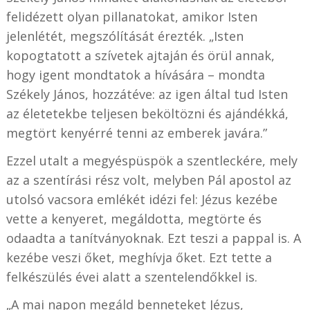
felidézett olyan pillanatokat, amikor Isten
jelenlétét, megszólítását érezték. „Isten
kopogtatott a szívetek ajtaján és örül annak,
hogy igent mondtatok a hívására – mondta
Székely János, hozzátéve: az igen által tud Isten
az életetekbe teljesen beköltözni és ajándékká,
megtört kenyérré tenni az emberek javára.”
Ezzel utalt a megyéspüspök a szentleckére, mely
az a szentírási rész volt, melyben Pál apostol az
utolsó vacsora emlékét idézi fel: Jézus kezébe
vette a kenyeret, megáldotta, megtörte és
odaadta a tanítványoknak. Ezt teszi a pappal is. A
kezébe veszi őket, meghívja őket. Ezt tette a
felkészülés évei alatt a szentelendőkkel is.
„A mai napon megáld benneteket Jézus,