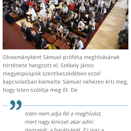
Olvasmányként Sámuel próféta meghívásának
története hangzott el, Székely János
megyéspüspök szentbeszédében ezzel
kapcsolatban kiemelte: Sámuel nehezen érti meg,
hogy Isten szólítja meg őt. De
Isten nem adja fel a meghívást,
mert nagy kincset akar adni:
önmagát, a barátságát. Ez igaz a