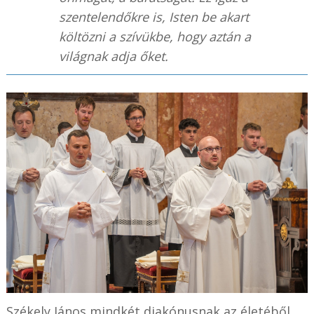
szentelendőkre is, Isten be akart
költözni a szívükbe, hogy aztán a
világnak adja őket.
Székely János mindkét diakónusnak az életéből