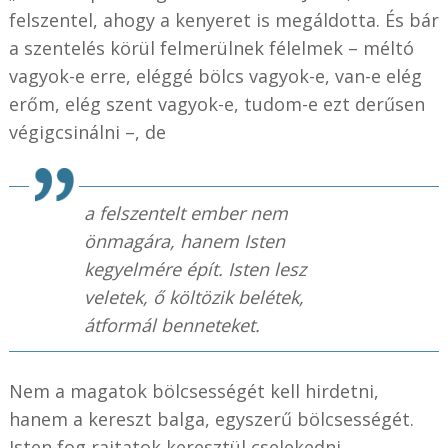
felszentel, ahogy a kenyeret is megáldotta. És bár
a szentelés körül felmerülnek félelmek – méltó
vagyok-e erre, eléggé bölcs vagyok-e, van-e elég
erőm, elég szent vagyok-e, tudom-e ezt derűsen
végigcsinálni –, de
a felszentelt ember nem
önmagára, hanem Isten
kegyelmére épít. Isten lesz
veletek, ő költözik belétek,
átformál benneteket.
Nem a magatok bölcsességét kell hirdetni,
hanem a kereszt balga, egyszerű bölcsességét.
Isten fog rajtatok keresztül cselekedni,