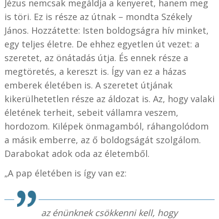
Jézus nemcsak megáldja a kenyeret, hanem meg
is töri. Ez is része az útnak – mondta Székely
János. Hozzátette: Isten boldogságra hív minket,
egy teljes életre. De ehhez egyetlen út vezet: a
szeretet, az önátadás útja. És ennek része a
megtöretés, a kereszt is. Így van ez a házas
emberek életében is. A szeretet útjának
kikerülhetetlen része az áldozat is. Az, hogy valaki
életének terheit, sebeit vállamra veszem,
hordozom. Kilépek önmagamból, ráhangolódom
a másik emberre, az ő boldogságát szolgálom.
Darabokat adok oda az életemből.
„A pap életében is így van ez:
az énünknek csökkenni kell, hogy