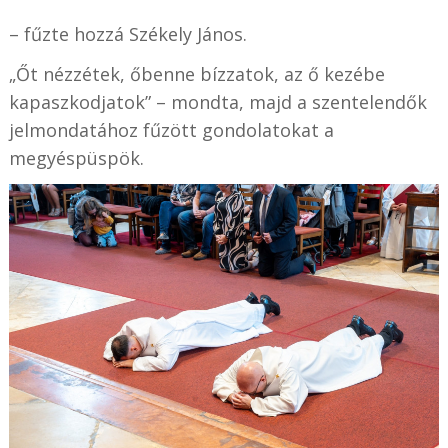
– fűzte hozzá Székely János.
„Őt nézzétek, őbenne bízzatok, az ő kezébe
kapaszkodjatok” – mondta, majd a szentelendők
jelmondatához fűzött gondolatokat a
megyéspüspök.