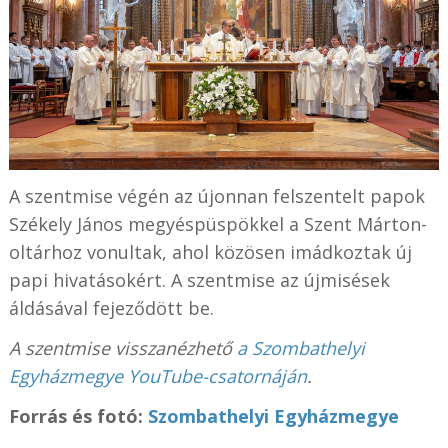
A szentmise végén az újonnan felszentelt papok
Székely János megyéspüspökkel a Szent Márton-
oltárhoz vonultak, ahol közösen imádkoztak új
papi hivatásokért. A szentmise az újmisések
áldásával fejeződött be.
A szentmise visszanézhető
a Szombathelyi
Egyházmegye YouTube-csatornáján
.
Forrás és fotó:
Szombathelyi Egyházmegye