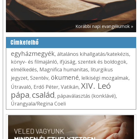
Korábbi napi evangéliumok »
Címkefelhő
egyházmegyék
,
általános kihallgatás/katekézis
,
könyv- és filmajánló
,
ifjúság
,
szentek és boldogok
,
elmélkedés
,
Magnifica humanitas
,
liturgikus
ökumené
jegyzet
,
Szentév
,
,
lelkiségi mozgalmak
,
XIV. Leó
Útravaló
,
Erdő Péter
,
Vatikán
,
pápa
család
,
,
pápaválasztás (konklávé)
,
Úrangyala/Regina Coeli