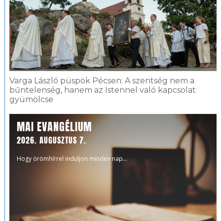
Varga László püspök Pécsen: A szentség nem a
bűntelenség, hanem az Istennel való kapcsolat
gyümölcse
MAI EVANGÉLIUM
2026. AUGUSZTUS 7.
Hogy örömhírrel induljon minden nap...