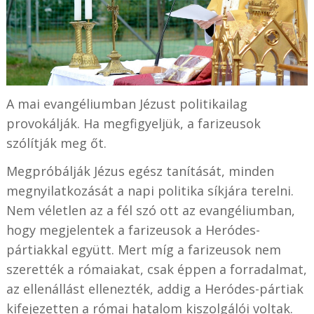
A mai evangéliumban Jézust politikailag
provokálják. Ha megfigyeljük, a farizeusok
szólítják meg őt.
Megpróbálják Jézus egész tanítását, minden
megnyilatkozását a napi politika síkjára terelni.
Nem véletlen az a fél szó ott az evangéliumban,
hogy megjelentek a farizeusok a Heródes-
pártiakkal együtt. Mert míg a farizeusok nem
szerették a rómaiakat, csak éppen a forradalmat,
az ellenállást ellenezték, addig a Heródes-pártiak
kifejezetten a római hatalom kiszolgálói voltak.