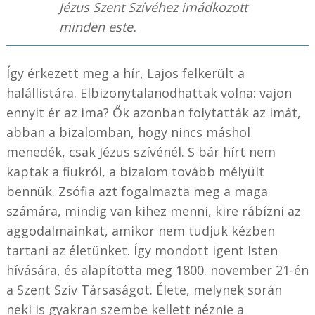
Jézus Szent Szívéhez imádkozott
minden este.
Így érkezett meg a hír, Lajos felkerült a
halállistára. Elbizonytalanodhattak volna: vajon
ennyit ér az ima? Ők azonban folytatták az imát,
abban a bizalomban, hogy nincs máshol
menedék, csak Jézus szívénél. S bár hírt nem
kaptak a fiukról, a bizalom tovább mélyült
bennük. Zsófia azt fogalmazta meg a maga
számára, mindig van kihez menni, kire rábízni az
aggodalmainkat, amikor nem tudjuk kézben
tartani az életünket. Így mondott igent Isten
hívására, és alapította meg 1800. november 21-én
a Szent Szív Társaságot. Élete, melynek során
neki is gyakran szembe kellett néznie a