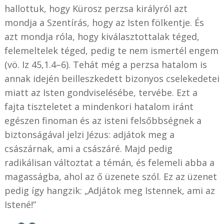
hallottuk, hogy Kürosz perzsa királyról azt
mondja a Szentírás, hogy az Isten fölkentje. És
azt mondja róla, hogy kiválasztottalak téged,
felemeltelek téged, pedig te nem ismertél engem
(vö. Iz 45,1.4–6). Tehát még a perzsa hatalom is
annak idején beilleszkedett bizonyos cselekedetei
miatt az Isten gondviselésébe, tervébe. Ezt a
fajta tiszteletet a mindenkori hatalom iránt
egészen finoman és az isteni felsőbbségnek a
biztonságával jelzi Jézus: adjátok meg a
császárnak, ami a császáré. Majd pedig
radikálisan változtat a témán, és felemeli abba a
magasságba, ahol az ő üzenete szól. Ez az üzenet
pedig így hangzik: „Adjátok meg Istennek, ami az
Istené!”