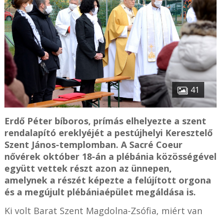
41
Erdő Péter bíboros, prímás elhelyezte a szent
rendalapító ereklyéjét a pestújhelyi Keresztelő
Szent János-templomban. A Sacré Coeur
nővérek október 18-án a plébánia közösségével
együtt vettek részt azon az ünnepen,
amelynek a részét képezte a felújított orgona
és a megújult plébániaépület megáldása is.
Ki volt Barat Szent Magdolna-Zsófia, miért van