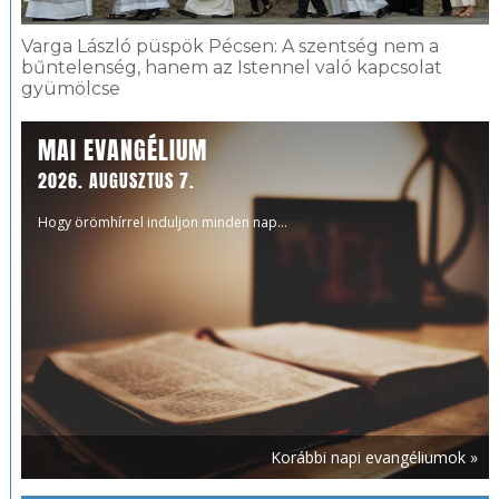
Varga László püspök Pécsen: A szentség nem a
bűntelenség, hanem az Istennel való kapcsolat
gyümölcse
MAI EVANGÉLIUM
2026. AUGUSZTUS 7.
Hogy örömhírrel induljon minden nap...
Korábbi napi evangéliumok »