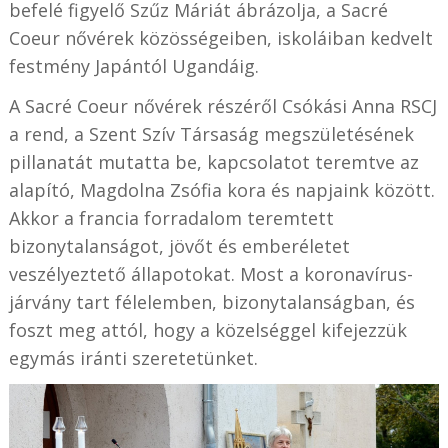
befelé figyelő Szűz Máriát ábrázolja, a Sacré
Coeur nővérek közösségeiben, iskoláiban kedvelt
festmény Japántól Ugandáig.
A Sacré Coeur nővérek részéről Csókási Anna RSCJ
a rend, a Szent Szív Társaság megszületésének
pillanatát mutatta be, kapcsolatot teremtve az
alapító, Magdolna Zsófia kora és napjaink között.
Akkor a francia forradalom teremtett
bizonytalanságot, jövőt és emberéletet
veszélyeztető állapotokat. Most a koronavírus-
járvány tart félelemben, bizonytalanságban, és
foszt meg attól, hogy a közelséggel kifejezzük
egymás iránti szeretetünket.