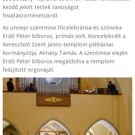
kezdő jelölt tettek tanúságot
hivatástörténetükről.
Az ünnepi szentmise főcelebránsa és szónoka
Erdő Péter bíboros, prímás volt. Koncelebrált a
Keresztelő Szent János-templom plébániai
kormányzója, Almásy Tamás. A szentmise elején
Erdő Péter bíboros megáldotta a templom
felújított orgonáját.