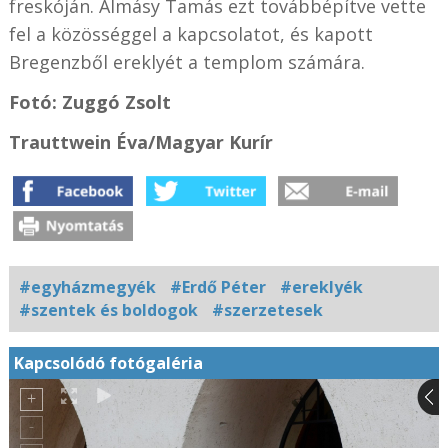
freskóján. Almásy Tamás ezt továbbépítve vette
fel a közösséggel a kapcsolatot, és kapott
Bregenzből ereklyét a templom számára.
Fotó: Zuggó Zsolt
Trauttwein Éva/Magyar Kurír
#egyházmegyék
#Erdő Péter
#ereklyék
#szentek és boldogok
#szerzetesek
Kapcsolódó fotógaléria