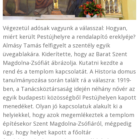
Végezetül adósak vagyunk a válasszal: Hogyan,
miért került Pestújhelyre a rendalapító ereklyéje?
Almásy Tamás felfigyelt a szentély egyik
üvegablakára. Kiderítette, hogy az Barat Szent
Magdolna-Zsófiát ábrázolja. Kutatni kezdte a
rend és a templom kapcsolatát. A Historia domus
tanulmányozása során talált rá a válaszra: 1919-
ben, a Tanácsköztársaság idején néhány nővér az
egyik budapesti közösségből Pestújhelyen kapott
menedéket. Olyan jó kapcsolatuk alakult ki a
helyiekkel, hogy azok megemlékeztek a templom
építésekor Szent Magdolna-Zsófiáról, mégpedig
úgy, hogy helyet kapott a főoltár