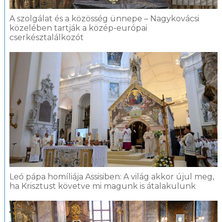
A szolgálat és a közösség ünnepe – Nagykovácsi
közelében tartják a közép-európai
cserkésztalálkozót
Leó pápa homíliája Assisiben: A világ akkor újul meg,
ha Krisztust követve mi magunk is átalakulunk