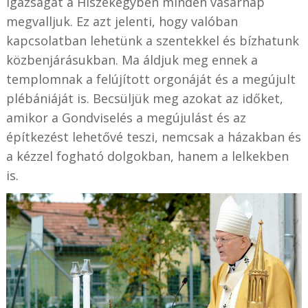
igazságát a Hiszekegyben minden vasárnap
megvalljuk. Ez azt jelenti, hogy valóban
kapcsolatban lehetünk a szentekkel és bízhatunk
közbenjárásukban. Ma áldjuk meg ennek a
templomnak a felújított orgonáját és a megújult
plébániáját is. Becsüljük meg azokat az időket,
amikor a Gondviselés a megújulást és az
építkezést lehetővé teszi, nemcsak a házakban és
a kézzel fogható dolgokban, hanem a lelkekben
is.