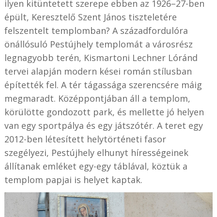
ilyen kitüntetett szerepe ebben az 1926–27-ben
épült, Keresztelő Szent János tiszteletére
felszentelt templomban? A századfordulóra
önállósuló Pestújhely templomát a városrész
legnagyobb terén, Kismartoni Lechner Lóránd
tervei alapján modern kései román stílusban
építették fel. A tér tágassága szerencsére máig
megmaradt. Középpontjában áll a templom,
körülötte gondozott park, és mellette jó helyen
van egy sportpálya és egy játszótér. A teret egy
2012-ben létesített helytörténeti fasor
szegélyezi, Pestújhely elhunyt hírességeinek
állítanak emléket egy-egy táblával, köztük a
templom papjai is helyet kaptak.