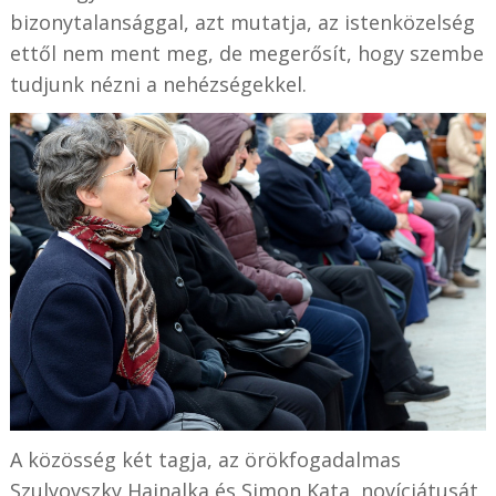
bizonytalansággal, azt mutatja, az istenközelség
ettől nem ment meg, de megerősít, hogy szembe
tudjunk nézni a nehézségekkel.
A közösség két tagja, az örökfogadalmas
Szulyovszky Hajnalka és Simon Kata, novíciátusát