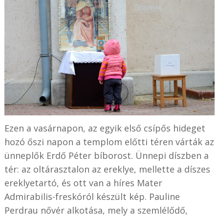
Ezen a vasárnapon, az egyik első csípős hideget
hozó őszi napon a templom előtti téren várták az
ünneplők Erdő Péter bíborost. Ünnepi díszben a
tér: az oltárasztalon az ereklye, mellette a díszes
ereklyetartó, és ott van a híres Mater
Admirabilis-freskóról készült kép. Pauline
Perdrau nővér alkotása, mely a szemlélődő,