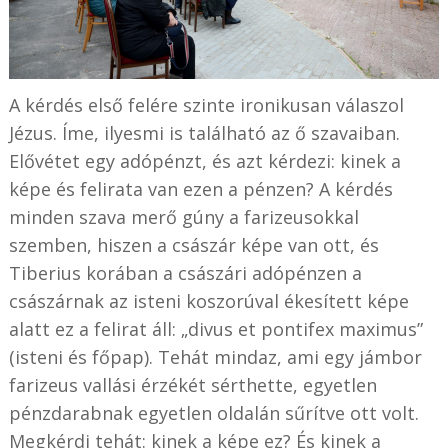
A kérdés első felére szinte ironikusan válaszol
Jézus. Íme, ilyesmi is található az ő szavaiban.
Elővétet egy adópénzt, és azt kérdezi: kinek a
képe és felirata van ezen a pénzen? A kérdés
minden szava merő gúny a farizeusokkal
szemben, hiszen a császár képe van ott, és
Tiberius korában a császári adópénzen a
császárnak az isteni koszorúval ékesített képe
alatt ez a felirat áll: „divus et pontifex maximus”
(isteni és főpap). Tehát mindaz, ami egy jámbor
farizeus vallási érzékét sérthette, egyetlen
pénzdarabnak egyetlen oldalán sűrítve ott volt.
Megkérdi tehát: kinek a képe ez? És kinek a