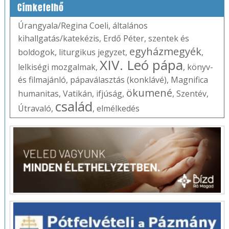
Címkefelhő
Úrangyala/Regina Coeli
,
általános
kihallgatás/katekézis
,
Erdő Péter
,
szentek és
egyházmegyék
boldogok
,
liturgikus jegyzet
,
,
XIV. Leó pápa
lelkiségi mozgalmak
,
,
könyv-
és filmajánló
,
pápaválasztás (konklávé)
,
Magnifica
ökumené
humanitas
,
Vatikán
,
ifjúság
,
,
Szentév
,
család
Útravaló
,
,
elmélkedés