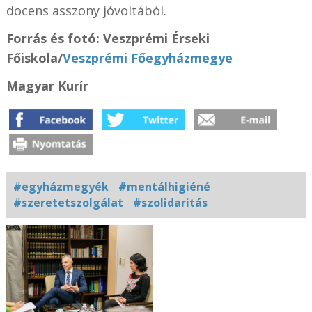
docens asszony jóvoltából.
Forrás és f
otó: Veszprémi Érseki
Főiskola/
Veszprémi Főegyházmegye
Magyar Kurír
#egyházmegyék
#mentálhigiéné
#szeretetszolgálat
#szolidaritás
Kapcsolódó
fotógaléria