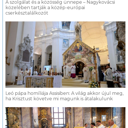
A szolgálat és a közösség ünnepe – Nagykovácsi
közelében tartják a közép-európai
cserkésztalálkozót
Leó pápa homíliája Assisiben: A világ akkor újul meg,
ha Krisztust követve mi magunk is átalakulunk