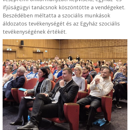
ifjúságügyi tanácsnok köszöntötte a vendégeket.
Beszédében méltatta a szociális munkások
áldozatos tevékenységét és az Egyház szociális
tevékenységének értékét.