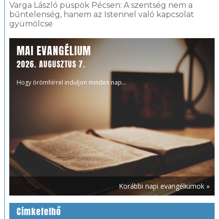
Varga László püspök Pécsen: A szentség nem a
bűntelenség, hanem az Istennel való kapcsolat
gyümölcse
MAI EVANGÉLIUM
2026. AUGUSZTUS 7.
Hogy örömhírrel induljon minden nap...
Korábbi napi evangéliumok »
Címkefelhő