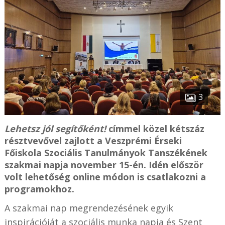
3
Lehetsz jól segítőként!
címmel közel kétszáz
résztvevővel zajlott a Veszprémi Érseki
Főiskola Szociális Tanulmányok Tanszékének
szakmai napja november 15-én. Idén először
volt lehetőség online módon is csatlakozni a
programokhoz.
A szakmai nap megrendezésének egyik
inspirációját a szociális munka napja és Szent