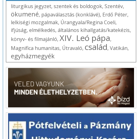
liturgikus jegyzet
,
szentek és boldogok
,
Szentév
,
ökumené
,
pápaválasztás (konklávé)
,
Erdő Péter
,
lelkiségi mozgalmak
,
Úrangyala/Regina Coeli
,
ifjúság
,
elmélkedés
,
általános kihallgatás/katekézis
,
XIV. Leó pápa
könyv- és filmajánló
,
,
család
Magnifica humanitas
,
Útravaló
,
,
Vatikán
,
egyházmegyék