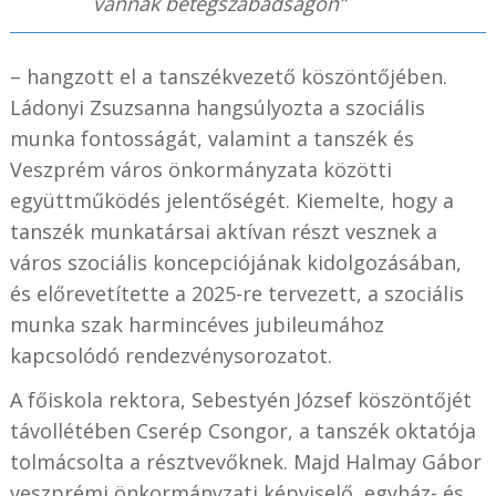
vannak betegszabadságon”
– hangzott el a tanszékvezető köszöntőjében.
Ládonyi Zsuzsanna hangsúlyozta a szociális
munka fontosságát, valamint a tanszék és
Veszprém város önkormányzata közötti
együttműködés jelentőségét. Kiemelte, hogy a
tanszék munkatársai aktívan részt vesznek a
város szociális koncepciójának kidolgozásában,
és előrevetítette a 2025-re tervezett, a szociális
munka szak harmincéves jubileumához
kapcsolódó rendezvénysorozatot.
A főiskola rektora, Sebestyén József köszöntőjét
távollétében Cserép Csongor, a tanszék oktatója
tolmácsolta a résztvevőknek. Majd Halmay Gábor
veszprémi önkormányzati képviselő, egyház- és