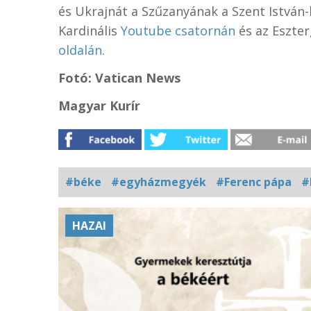
és Ukrajnát a Szűzanyának a Szent István-
Kardinális
Youtube csatornán
és az Eszte
oldalán.
Fotó: Vatican News
Magyar Kurír
#béke
#egyházmegyék
#Ferenc pápa
#
Kapcsolódó
HAZAI
fotógaléria