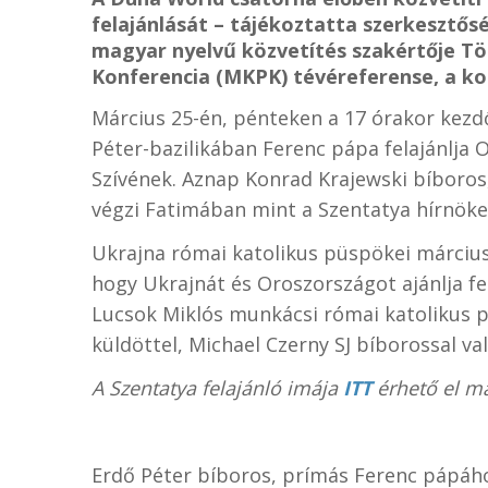
felajánlását – tájékoztatta szerkesztős
magyar nyelvű közvetítés szakértője Tö
Konferencia (MKPK) tévéreferense, a k
Március 25-én, pénteken a 17 órakor kezd
Péter-bazilikában Ferenc pápa felajánlja 
Szívének. Aznap Konrad Krajewski bíboros,
végzi Fatimában mint a Szentatya hírnöke
Ukrajna római katolikus püspökei március
hogy Ukrajnát és Oroszországot ajánlja fe
Lucsok Miklós munkácsi római katolikus p
küldöttel, Michael Czerny SJ bíborossal va
A Szentatya felajánló imája
ITT
érhető el m
Erdő Péter bíboros, prímás Ferenc pápáho