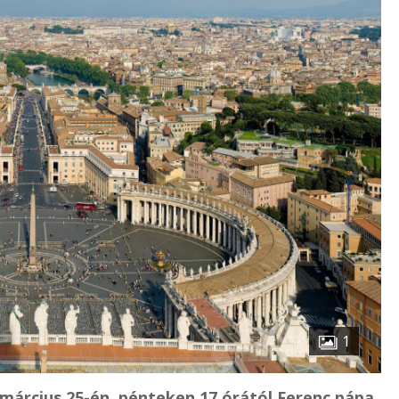
1
március 25-én, pénteken 17 órától Ferenc pápa