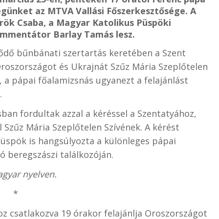
égünket az MTVA Vallási Főszerkesztősége. A
rök Csaba, a Magyar Katolikus Püspöki
ommentátor Barlay Tamás lesz.
ődő bűnbánati szertartás keretében a Szent
Oroszországot és Ukrajnát Szűz Mária Szeplőtelen
 a pápai főalamizsnás ugyanezt a felajánlást
.
ban fordultak azzal a kéréssel a Szentatyához,
l Szűz Mária Szeplőtelen Szívének. A kérést
üspök is hangsúlyozta a különleges pápai
ló beregszászi találkozóján.
agyar nyelven.
*
z csatlakozva 19 órakor felajánlja Oroszországot