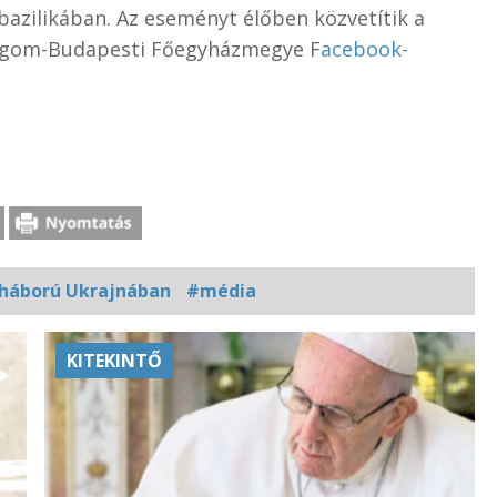
bazilikában. Az eseményt élőben közvetítik a
rgom-Budapesti Főegyházmegye F
acebook-
háború Ukrajnában
#média
KITEKINTŐ