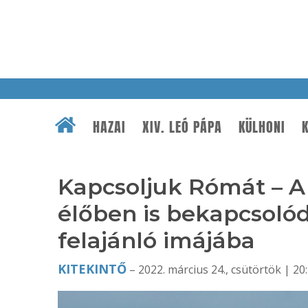
HAZAI
XIV. LEÓ PÁPA
KÜLHONI
K
Kapcsoljuk Rómát – A
élőben is bekapcsoló
felajánló imájába
KITEKINTŐ
– 2022. március 24., csütörtök | 20