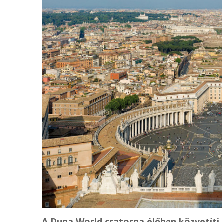
A Duna World csatorna élőben közvetíti 