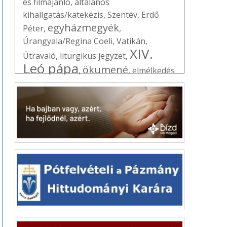
és filmajánló
,
általános
kihallgatás/katekézis
,
Szentév
,
Erdő
egyházmegyék
Péter
,
,
Úrangyala/Regina Coeli
,
Vatikán
,
XIV.
Útravaló
,
liturgikus jegyzet
,
Leó pápa
ökumené
,
,
elmélkedés