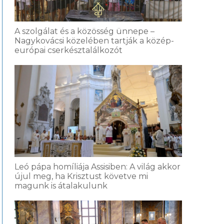
A szolgálat és a közösség ünnepe –
Nagykovácsi közelében tartják a közép-
európai cserkésztalálkozót
Leó pápa homíliája Assisiben: A világ akkor
újul meg, ha Krisztust követve mi
magunk is átalakulunk