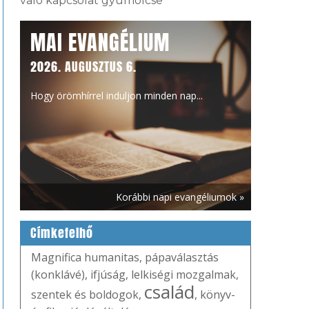
való kapcsolat gyümölcse
MAI EVANGÉLIUM
2026. AUGUSZTUS 6.
Hogy örömhírrel induljon minden nap...
Korábbi napi evangéliumok »
Címkefelhő
Magnifica humanitas
,
pápaválasztás
(konklávé)
,
ifjúság
,
lelkiségi mozgalmak
,
család
szentek és boldogok
,
,
könyv-