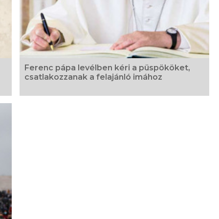
Ferenc pápa levélben kéri a püspököket,
csatlakozzanak a felajánló imához