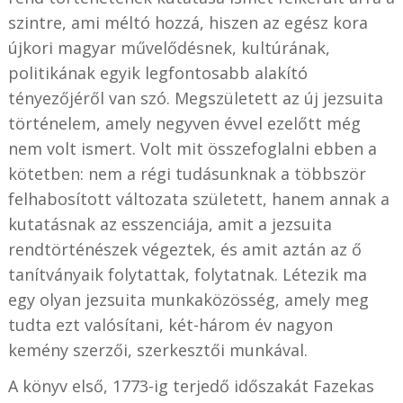
szintre, ami méltó hozzá, hiszen az egész kora
újkori magyar művelődésnek, kultúrának,
politikának egyik legfontosabb alakító
tényezőjéről van szó. Megszületett az új jezsuita
történelem, amely negyven évvel ezelőtt még
nem volt ismert. Volt mit összefoglalni ebben a
kötetben: nem a régi tudásunknak a többször
felhabosított változata született, hanem annak a
kutatásnak az esszenciája, amit a jezsuita
rendtörténészek végeztek, és amit aztán az ő
tanítványaik folytattak, folytatnak. Létezik ma
egy olyan jezsuita munkaközösség, amely meg
tudta ezt valósítani, két-három év nagyon
kemény szerzői, szerkesztői munkával.
A könyv első, 1773-ig terjedő időszakát Fazekas