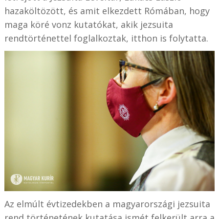
hazaköltözött, és amit elkezdett Rómában, hogy
maga köré vonz kutatókat, akik jezsuita
rendtörténettel foglalkoztak, itthon is folytatta.
Az elmúlt évtizedekben a magyarországi jezsuita
rend történetének kutatása ismét felkerült arra a