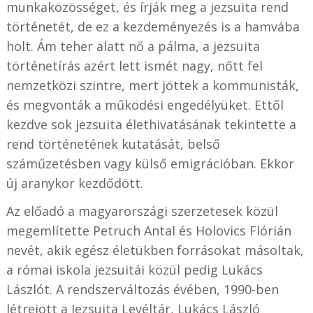
munkaközösséget, és írják meg a jezsuita rend
történetét, de ez a kezdeményezés is a hamvába
holt. Ám teher alatt nő a pálma, a jezsuita
történetírás azért lett ismét nagy, nőtt fel
nemzetközi szintre, mert jöttek a kommunisták,
és megvonták a működési engedélyüket. Ettől
kezdve sok jezsuita élethivatásának tekintette a
rend történetének kutatását, belső
száműzetésben vagy külső emigrációban. Ekkor
új aranykor kezdődött.
Az előadó a magyarországi szerzetesek közül
megemlítette Petruch Antal és Holovics Flórián
nevét, akik egész életükben forrásokat másoltak,
a római iskola jezsuitái közül pedig Lukács
Lászlót. A rendszerváltozás évében, 1990-ben
létrejött a Jezsuita Levéltár, Lukács László