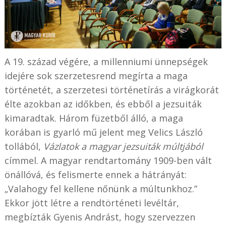
A 19. század végére, a millenniumi ünnepségek
idejére sok szerzetesrend megírta a maga
történetét, a szerzetesi történetírás a virágkorát
élte azokban az időkben, és ebből a jezsuiták
kimaradtak. Három füzetből álló, a maga
korában is gyarló mű jelent meg Velics László
tollából,
Vázlatok a magyar jezsuiták múltjából
címmel. A magyar rendtartomány 1909-ben vált
önállóvá, és felismerte ennek a hátrányát:
„Valahogy fel kellene nőnünk a múltunkhoz.”
Ekkor jött létre a rendtörténeti levéltár,
megbízták Gyenis Andrást, hogy szervezzen