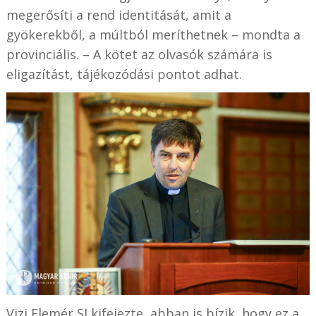
megerősíti a rend identitását, amit a
gyökerekből, a múltból meríthetnek – mondta a
provinciális. – A kötet az olvasók számára is
eligazítást, tájékozódási pontot adhat.
Vizi Elemér SJ kifejezte, abban is bízik, hogy ez a