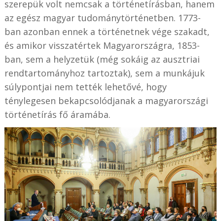
szerepük volt nemcsak a történetírásban, hanem
az egész magyar tudománytörténetben. 1773-
ban azonban ennek a történetnek vége szakadt,
és amikor visszatértek Magyarországra, 1853-
ban, sem a helyzetük (még sokáig az ausztriai
rendtartományhoz tartoztak), sem a munkájuk
súlypontjai nem tették lehetővé, hogy
ténylegesen bekapcsolódjanak a magyarországi
történetírás fő áramába.