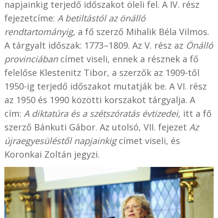
napjainkig terjedő időszakot öleli fel. A IV. rész
fejezetcíme:
A betiltástól az önálló
rendtartományig,
a fő szerző Mihalik Béla Vilmos.
A tárgyalt időszak: 1773–1809. Az V. rész az
Önálló
provinciában
címet viseli, ennek a résznek a fő
felelőse Klestenitz Tibor, a szerzők az 1909-től
1950-ig terjedő időszakot mutatják be. A VI. rész
az 1950 és 1990 közötti korszakot tárgyalja. A
cím:
A diktatúra és a szétszóratás évtizedei,
itt a fő
szerző Bánkuti Gábor. Az utolsó, VII. fejezet
Az
újraegyesüléstől napjainkig
címet viseli, és
Koronkai Zoltán jegyzi.