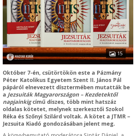
15
Október 7-én, csütörtökön este a Pázmány
Péter Katolikus Egyetem Szent II. János Pál
pápáról elnevezett dísztermében mutatták be
a
Jezsuiták Magyarországon – Kezdetektől
napjainkig
című díszes, több mint hatszáz
oldalas kötetet, melynek szerkesztői Szokol
Réka és Szőnyi Szilárd voltak. A kötet a JTMR –
Jezsuita Kiadó gondozásában jelent meg.
A könyvbemutató moderátora Siptár Dániel, a