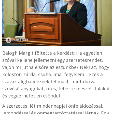
Balogh Margit föltette a kérdést: Ha egyetlen
szóval kellene jellemezni egy szerzetesrendet,
vajon mi jutna elsőre az eszünkbe? Neki az, hogy
kolostor, zárda, csuha, ima, fegyelem… Ezek a
szavak aligha idéznek fel mást, mint durva
szövésű anyagokat, üres, fehérre meszelt falakat
és végeérhetetlen csöndet.
A szerzetesi lét mindennapjai önfeláldozással,
lemondással és önmegtartóztatással járnak. Ez a