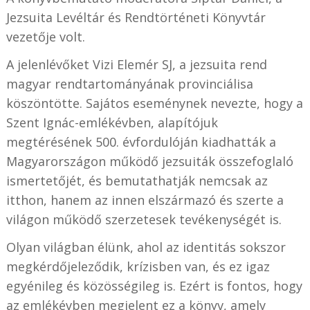
Jezsuita Levéltár és Rendtörténeti Könyvtár
vezetője volt.
A jelenlévőket Vizi Elemér SJ, a jezsuita rend
magyar rendtartományának provinciálisa
köszöntötte. Sajátos eseménynek nevezte, hogy a
Szent Ignác-emlékévben, alapítójuk
megtérésének 500. évfordulóján kiadhatták a
Magyarországon működő jezsuiták összefoglaló
ismertetőjét, és bemutathatják nemcsak az
itthon, hanem az innen elszármazó és szerte a
világon működő szerzetesek tevékenységét is.
Olyan világban élünk, ahol az identitás sokszor
megkérdőjeleződik, krízisben van, és ez igaz
egyénileg és közösségileg is. Ezért is fontos, hogy
az emlékévben megjelent ez a könyv, amely