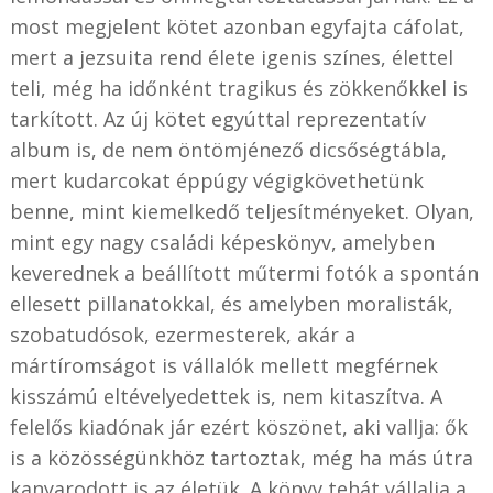
most megjelent kötet azonban egyfajta cáfolat,
mert a jezsuita rend élete igenis színes, élettel
teli, még ha időnként tragikus és zökkenőkkel is
tarkított. Az új kötet egyúttal reprezentatív
album is, de nem öntömjénező dicsőségtábla,
mert kudarcokat éppúgy végigkövethetünk
benne, mint kiemelkedő teljesítményeket. Olyan,
mint egy nagy családi képeskönyv, amelyben
keverednek a beállított műtermi fotók a spontán
ellesett pillanatokkal, és amelyben moralisták,
szobatudósok, ezermesterek, akár a
mártíromságot is vállalók mellett megférnek
kisszámú eltévelyedettek is, nem kitaszítva. A
felelős kiadónak jár ezért köszönet, aki vallja: ők
is a közösségünkhöz tartoztak, még ha más útra
kanyarodott is az életük. A könyv tehát vállalja a