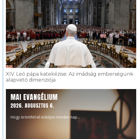
XIV. Leó pápa katekézise: Az imádság emberségünk
alapvető dimenziója
MAI EVANGÉLIUM
2026. AUGUSZTUS 6.
Hogy örömhírrel induljon minden nap...