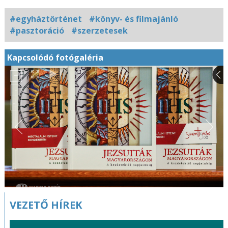
#egyháztörténet
#könyv- és filmajánló
#pasztoráció
#szerzetesek
Kapcsolódó fotógaléria
VEZETŐ HÍREK