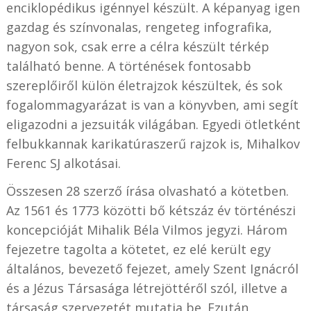
enciklopédikus igénnyel készült. A képanyag igen
gazdag és színvonalas, rengeteg infografika,
nagyon sok, csak erre a célra készült térkép
található benne. A történések fontosabb
szereplőiről külön életrajzok készültek, és sok
fogalommagyarázat is van a könyvben, ami segít
eligazodni a jezsuiták világában. Egyedi ötletként
felbukkannak karikatúraszerű rajzok is, Mihalkov
Ferenc SJ alkotásai.
Összesen 28 szerző írása olvasható a kötetben.
Az 1561 és 1773 közötti bő kétszáz év történészi
koncepcióját Mihalik Béla Vilmos jegyzi. Három
fejezetre tagolta a kötetet, ez elé került egy
általános, bevezető fejezet, amely Szent Ignácról
és a Jézus Társasága létrejöttéről szól, illetve a
társaság szervezetét mutatja be. Ezután