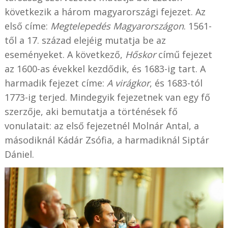
következik a három magyarországi fejezet. Az
első címe:
Megtelepedés Magyarországon
. 1561-
től a 17. század elejéig mutatja be az
eseményeket. A következő,
Hőskor
című fejezet
az 1600-as évekkel kezdődik, és 1683-ig tart. A
harmadik fejezet címe:
A virágkor
, és 1683-tól
1773-ig terjed. Mindegyik fejezetnek van egy fő
szerzője, aki bemutatja a történések fő
vonulatait: az első fejezetnél Molnár Antal, a
másodiknál Kádár Zsófia, a harmadiknál Siptár
Dániel.