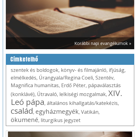
Korábbi napi evangéliumok »
Címkefelhő
szentek és boldogok
,
könyv- és filmajánló
,
ifjúság
,
elmélkedés
,
Úrangyala/Regina Coeli
,
Szentév
,
Magnifica humanitas
,
Erdő Péter
,
pápaválasztás
XIV.
(konklávé)
,
Útravaló
,
lelkiségi mozgalmak
,
Leó pápa
,
általános kihallgatás/katekézis
,
család
egyházmegyék
,
,
Vatikán
,
ökumené
,
liturgikus jegyzet