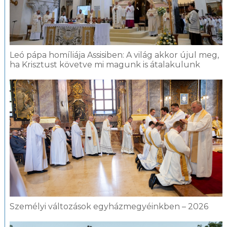
Leó pápa homíliája Assisiben: A világ akkor újul meg,
ha Krisztust követve mi magunk is átalakulunk
Személyi változások egyházmegyéinkben – 2026