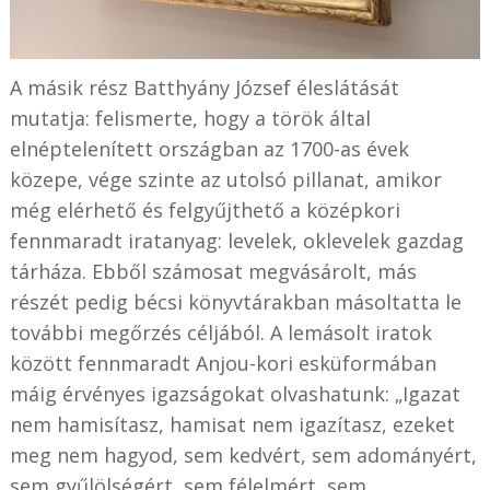
A másik rész Batthyány József éleslátását
mutatja: felismerte, hogy a török által
elnéptelenített országban az 1700-as évek
közepe, vége szinte az utolsó pillanat, amikor
még elérhető és felgyűjthető a középkori
fennmaradt iratanyag: levelek, oklevelek gazdag
tárháza. Ebből számosat megvásárolt, más
részét pedig bécsi könyvtárakban másoltatta le
további megőrzés céljából. A lemásolt iratok
között fennmaradt Anjou-kori esküformában
máig érvényes igazságokat olvashatunk: „Igazat
nem hamisítasz, hamisat nem igazítasz, ezeket
meg nem hagyod, sem kedvért, sem adományért,
sem gyűlölségért, sem félelmért, sem