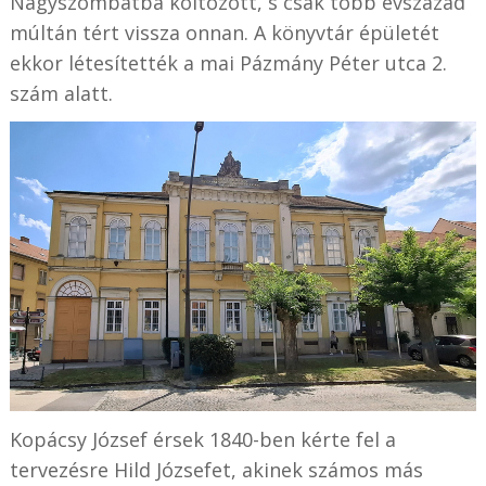
Nagyszombatba költözött, s csak több évszázad
múltán tért vissza onnan. A könyvtár épületét
ekkor létesítették a mai Pázmány Péter utca 2.
szám alatt.
Kopácsy József érsek 1840-ben kérte fel a
tervezésre Hild Józsefet, akinek számos más