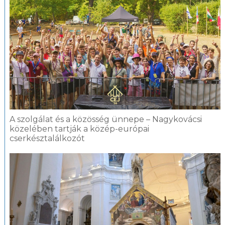
A szolgálat és a közösség ünnepe – Nagykovácsi
közelében tartják a közép-európai
cserkésztalálkozót