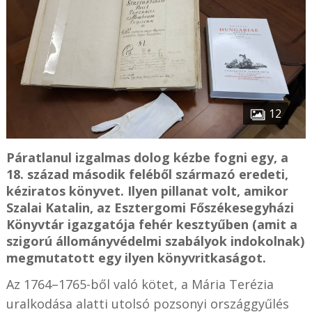
12
Páratlanul izgalmas dolog kézbe fogni egy, a
18. század második feléből származó eredeti,
kéziratos könyvet. Ilyen pillanat volt, amikor
Szalai Katalin, az Esztergomi Főszékesegyházi
Könyvtár igazgatója fehér kesztyűben (amit a
szigorú állományvédelmi szabályok indokolnak)
megmutatott egy ilyen könyvritkaságot.
Az 1764–1765-ből való kötet, a Mária Terézia
uralkodása alatti utolsó pozsonyi országgyűlés