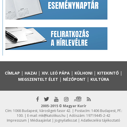
|
|
|
|
|
CÍMLAP
HAZAI
XIV. LEÓ PÁPA
KÜLHONI
KITEKINTŐ
|
|
MEGSZENTELT ÉLET
NÉZŐPONT
KULTÚRA
2005-2015 © Magyar Kurír
Cím: 1068 Budapest, Városligeti fasor 42. | Postacím: 1406 Budapest, Pf.:
100. | E-mail:
mk@katolikus.hu
| Adószám: 19719445-2-42
Impresszum
|
Médiaajánlat
|
Jognyilatkozat
|
Adatkezelési tájékoztató