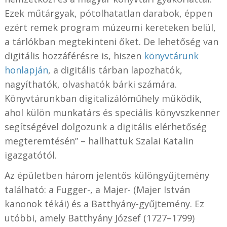
Ezek műtárgyak, pótolhatatlan darabok, éppen
ezért remek program múzeumi kereteken belül,
a tárlókban megtekinteni őket. De lehetőség van
digitális hozzáférésre is, hiszen
könyvtárunk
honlapján
, a digitális tárban lapozhatók,
nagyíthatók, olvashatók bárki számára.
Könyvtárunkban digitalizálóműhely működik,
ahol külön munkatárs és speciális könyvszkenner
segítségével dolgozunk a digitális elérhetőség
megteremtésén” – hallhattuk Szalai Katalin
igazgatótól.
Az épületben három jelentős különgyűjtemény
található: a Fugger-, a Majer- (Majer István
kanonok tékái) és a Batthyány-gyűjtemény. Ez
utóbbi, amely Batthyány József (1727–1799)