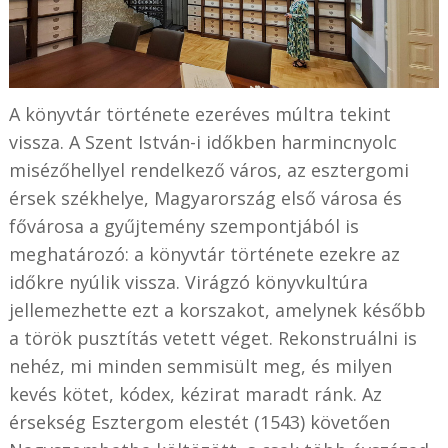
A könyvtár története ezeréves múltra tekint
vissza. A Szent István-i időkben harmincnyolc
misézőhellyel rendelkező város, az esztergomi
érsek székhelye, Magyarország első városa és
fővárosa a gyűjtemény szempontjából is
meghatározó: a könyvtár története ezekre az
időkre nyúlik vissza. Virágzó könyvkultúra
jellemezhette ezt a korszakot, amelynek később
a török pusztítás vetett véget. Rekonstruálni is
nehéz, mi minden semmisült meg, és milyen
kevés kötet, kódex, kézirat maradt ránk. Az
érsekség Esztergom elestét (1543) követően