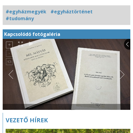
#egyházmegyék
#egyháztörténet
#tudomány
Kapcsolódó fotógaléria
VEZETŐ HÍREK