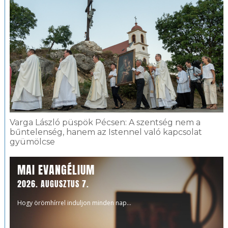
Varga László püspök Pécsen: A szentség nem a
bűntelenség, hanem az Istennel való kapcsolat
gyümölcse
MAI EVANGÉLIUM
2026. AUGUSZTUS 7.
Hogy örömhírrel induljon minden nap...