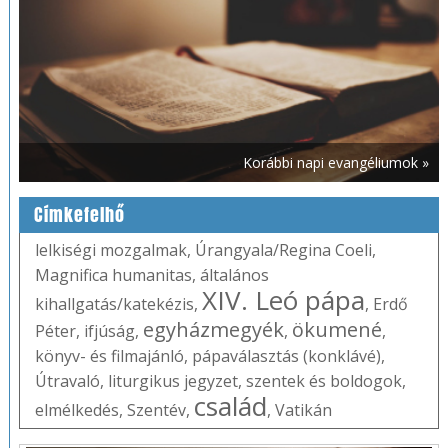
Korábbi napi evangéliumok »
Címkefelhő
lelkiségi mozgalmak
,
Úrangyala/Regina Coeli
,
Magnifica humanitas
,
általános
XIV. Leó pápa
kihallgatás/katekézis
,
,
Erdő
egyházmegyék
ökumené
Péter
,
ifjúság
,
,
,
könyv- és filmajánló
,
pápaválasztás (konklávé)
,
Útravaló
,
liturgikus jegyzet
,
szentek és boldogok
,
család
elmélkedés
,
Szentév
,
,
Vatikán