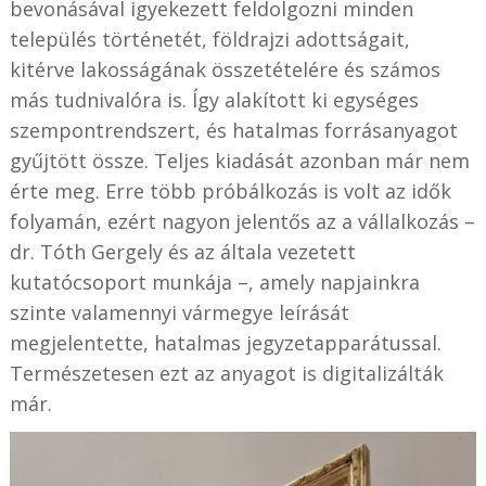
bevonásával igyekezett feldolgozni minden
település történetét, földrajzi adottságait,
kitérve lakosságának összetételére és számos
más tudnivalóra is. Így alakított ki egységes
szempontrendszert, és hatalmas forrásanyagot
gyűjtött össze. Teljes kiadását azonban már nem
érte meg. Erre több próbálkozás is volt az idők
folyamán, ezért nagyon jelentős az a vállalkozás –
dr. Tóth Gergely és az általa vezetett
kutatócsoport munkája –, amely napjainkra
szinte valamennyi vármegye leírását
megjelentette, hatalmas jegyzetapparátussal.
Természetesen ezt az anyagot is digitalizálták
már.