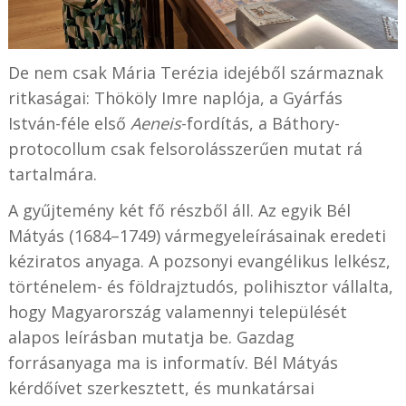
De nem csak Mária Terézia idejéből származnak
ritkaságai: Thököly Imre naplója, a Gyárfás
István-féle első
Aeneis
-fordítás, a Báthory-
protocollum csak felsorolásszerűen mutat rá
tartalmára.
A gyűjtemény két fő részből áll. Az egyik Bél
Mátyás (1684–1749) vármegyeleírásainak eredeti
kéziratos anyaga. A pozsonyi evangélikus lelkész,
történelem- és földrajztudós, polihisztor vállalta,
hogy Magyarország valamennyi települését
alapos leírásban mutatja be. Gazdag
forrásanyaga ma is informatív. Bél Mátyás
kérdőívet szerkesztett, és munkatársai