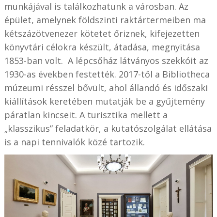
munkájával is találkozhatunk a városban. Az
épület, amelynek földszinti raktártermeiben ma
kétszázötvenezer kötetet őriznek, kifejezetten
könyvtári célokra készült, átadása, megnyitása
1853-ban volt. A lépcsőház látványos szekkóit az
1930-as években festették. 2017-től a Bibliotheca
múzeumi résszel bővült, ahol állandó és időszaki
kiállítások keretében mutatják be a gyűjtemény
páratlan kincseit. A turisztika mellett a
„klasszikus” feladatkör, a kutatószolgálat ellátása
is a napi tennivalók közé tartozik.