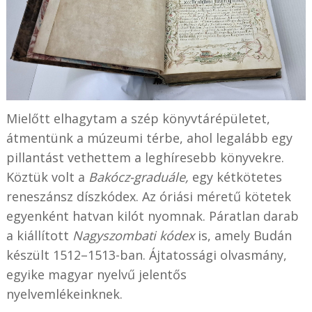
Mielőtt elhagytam a szép könyvtárépületet,
átmentünk a múzeumi térbe, ahol legalább egy
pillantást vethettem a leghíresebb könyvekre.
Köztük volt a
Bakócz-graduále,
egy kétkötetes
reneszánsz díszkódex. Az óriási méretű kötetek
egyenként hatvan kilót nyomnak. Páratlan darab
a kiállított
Nagyszombati kódex
is, amely Budán
készült 1512–1513-ban. Ájtatossági olvasmány,
egyike magyar nyelvű jelentős
nyelvemlékeinknek.