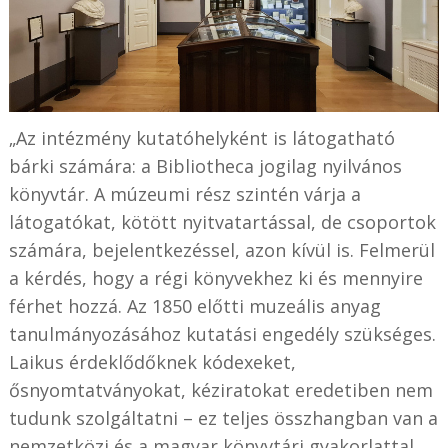
„Az intézmény kutatóhelyként is látogatható
bárki számára: a Bibliotheca jogilag nyilvános
könyvtár. A múzeumi rész szintén várja a
látogatókat, kötött nyitvatartással, de csoportok
számára, bejelentkezéssel, azon kívül is. Felmerül
a kérdés, hogy a régi könyvekhez ki és mennyire
férhet hozzá. Az 1850 előtti muzeális anyag
tanulmányozásához kutatási engedély szükséges.
Laikus érdeklődőknek kódexeket,
ősnyomtatványokat, kéziratokat eredetiben nem
tudunk szolgáltatni – ez teljes összhangban van a
nemzetközi és a magyar könyvtári gyakorlattal.