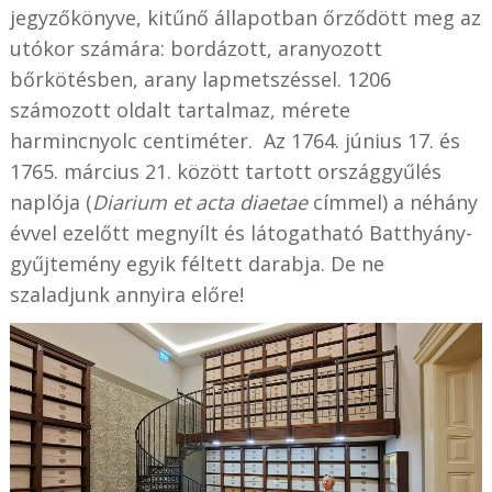
jegyzőkönyve, kitűnő állapotban őrződött meg az
utókor számára: bordázott, aranyozott
bőrkötésben, arany lapmetszéssel. 1206
számozott oldalt tartalmaz, mérete
harmincnyolc centiméter. Az 1764. június 17. és
1765. március 21. között tartott országgyűlés
naplója (
Diarium et acta diaetae
címmel) a néhány
évvel ezelőtt megnyílt és látogatható Batthyány-
gyűjtemény egyik féltett darabja. De ne
szaladjunk annyira előre!