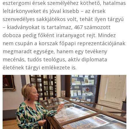
esztergomi érsek személyéhez köthető, hatalmas
leltárkönyveket és jóval kisebb – az érsek
szenvedélyes sakkjátékos volt, tehát ilyen tárgyú
– kiadványokat is tartalmaz, 467 számozott
doboza pedig főként iratanyagot rejt. Mindez
nem csupán a korszak főpapi reprezentációjának
megmaradt egysége, hanem egy tevékeny
mecénás, tudós teológus, aktív diplomata
életének tárgyi emlékezete is.