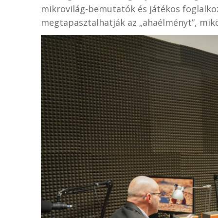
mikrovilág-bemutatók és játékos foglalkozá
megtapasztalhatják az „ahaélményt”, mik