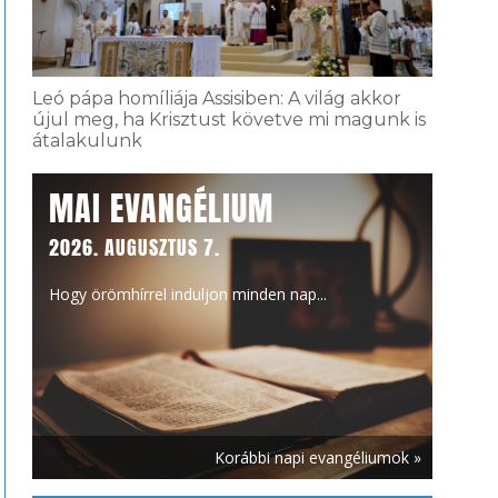
Leó pápa homíliája Assisiben: A világ akkor
újul meg, ha Krisztust követve mi magunk is
átalakulunk
MAI EVANGÉLIUM
2026. AUGUSZTUS 7.
Hogy örömhírrel induljon minden nap...
Korábbi napi evangéliumok »