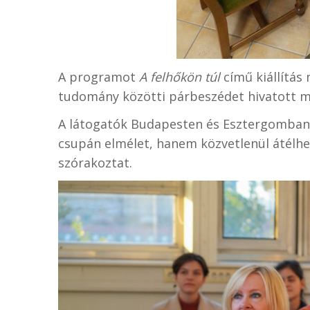
A programot
A felhőkön túl
című kiállítás 
tudomány közötti párbeszédet hivatott 
A látogatók Budapesten és Esztergomban
csupán elmélet, hanem közvetlenül átélhet
szórakoztat.