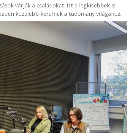
sok várják a családokat. Itt a legkisebbek is
özben közelebb kerülnek a tudomány világához.