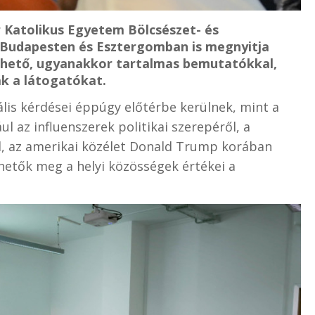
 Katolikus Egyetem Bölcsészet- és
Budapesten és Esztergomban is megnyitja
érthető, ugyanakkor tartalmas bemutatókkal,
k a látogatókat.
lis kérdései éppúgy előtérbe kerülnek, mint a
ául az influenszerek politikai szerepéről, a
 az amerikai közélet Donald Trump korában
izhetők meg a helyi közösségek értékei a