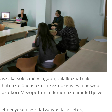
visztika sokszínű világába, találkozhatnak
allhatnak előadásokat a kézmozgás és a beszéd
k az ókori Mezopotámia démonűző amulettjeivel
élményeken lesz: látványos kísérletek,