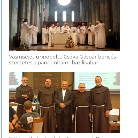
Vasmiséjét ünnepelte Csóka Gáspár bencés
szerzetes a pannonhalmi bazilikában