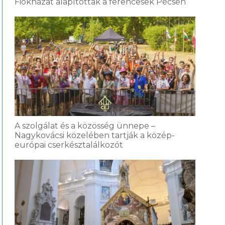
Fiókházat alapítottak a ferencesek Pécsen
A szolgálat és a közösség ünnepe –
Nagykovácsi közelében tartják a közép-
európai cserkésztalálkozót