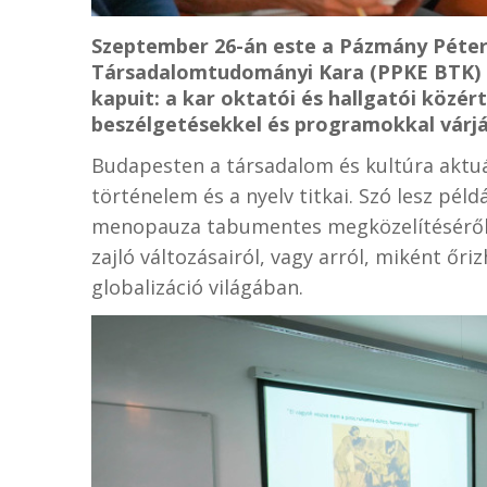
Szeptember 26-án este a Pázmány Péter
Társadalomtudományi Kara (PPKE BTK) 
kapuit: a kar oktatói és hallgatói köz
beszélgetésekkel és programokkal várjá
Budapesten a társadalom és kultúra aktuá
történelem és a nyelv titkai. Szó lesz péld
menopauza tabumentes megközelítéséről,
zajló változásairól, vagy arról, miként őr
globalizáció világában.