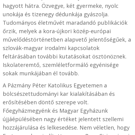
hagyott hátra. Özvegye, két gyermeke, nyolc
unokája és tizenegy dédunkája gyászolja.
Tudományos életművét maradandó publikációk
őrzik, melyek a kora-újkori közép-európai
művelődéstörténetben alapvető jelentőségűek, a
szlovák-magyar irodalmi kapcsolatok
feltárásában további kutatásokat ösztönöznek.
Iskolateremtő, szemléletformáló egyénisége
sokak munkájában él tovább.
A Pázmány Péter Katolikus Egyetemen a
bölcsészettudományi kar kialakításában és
erősítésében döntő szerepe volt.
Főegyházmegyénk és Magyar Egyházunk
újjáépülésében nagy értéket jelentett szellemi
hozzájárulása és lelkesedése. Nem véletlen, hogy