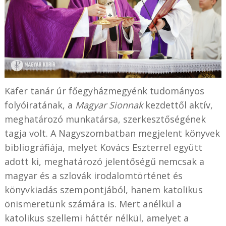
Käfer tanár úr főegyházmegyénk tudományos
folyóiratának, a
Magyar Sionnak
kezdettől aktív,
meghatározó munkatársa, szerkesztőségének
tagja volt. A Nagyszombatban megjelent könyvek
bibliográfiája, melyet Kovács Eszterrel együtt
adott ki, meghatározó jelentőségű nemcsak a
magyar és a szlovák irodalomtörténet és
könyvkiadás szempontjából, hanem katolikus
önismeretünk számára is. Mert anélkül a
katolikus szellemi háttér nélkül, amelyet a