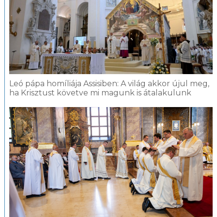
Leó pápa homíliája Assisiben: A világ akkor újul meg,
ha Krisztust követve mi magunk is átalakulunk