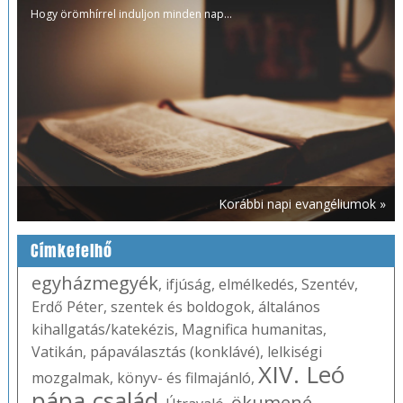
Hogy örömhírrel induljon minden nap...
Korábbi napi evangéliumok »
Címkefelhő
egyházmegyék
,
ifjúság
,
elmélkedés
,
Szentév
,
Erdő Péter
,
szentek és boldogok
,
általános
kihallgatás/katekézis
,
Magnifica humanitas
,
Vatikán
,
pápaválasztás (konklávé)
,
lelkiségi
XIV. Leó
mozgalmak
,
könyv- és filmajánló
,
pápa
család
ökumené