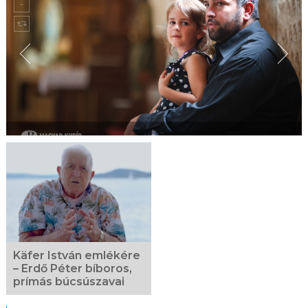
Käfer István emlékére
– Erdő Péter bíboros,
prímás búcsúszavai