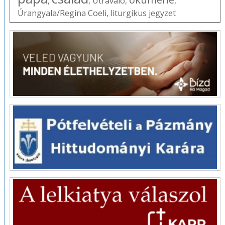
,
,
Útravaló
,
,
Úrangyala/Regina Coeli
,
liturgikus jegyzet