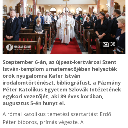
38
Szeptember 6-án, az újpest-kertvárosi Szent
István-templom urnatemetőjében helyezték
örök nyugalomra Käfer István
irodalomtörténészt, bibliográfust, a Pázmány
Péter Katolikus Egyetem Szlovák Intézetének
egykori vezetőjét, aki 89 éves korában,
augusztus 5-én hunyt el.
A római katolikus temetési szertartást Erdő
Péter bíboros, prímás végezte. A