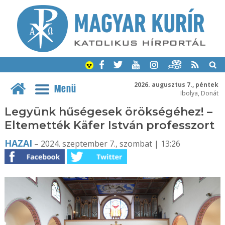
2026. augusztus 7., péntek
Menü
Ibolya, Donát
Legyünk hűségesek örökségéhez! –
Eltemették Käfer István professzort
HAZAI
– 2024. szeptember 7., szombat | 13:26