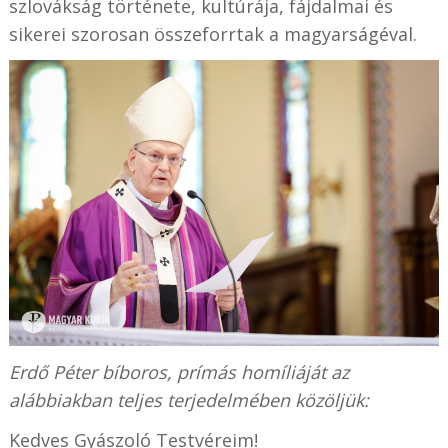
szlovákság története, kultúrája, fájdalmai és
sikerei szorosan összeforrtak a magyarságéval.
Erdő Péter bíboros, prímás homíliáját az
alábbiakban teljes terjedelmében közöljük:
Kedves Gyászoló Testvéreim!