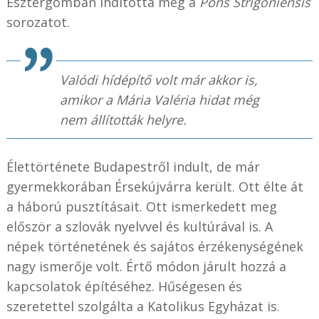
Esztergomban indította meg a
Pons Strigoniensis
sorozatot.
Valódi hídépítő volt már akkor is,
amikor a Mária Valéria hidat még
nem állították helyre.
Élettörténete Budapestről indult, de már
gyermekkorában Érsekújvárra került. Ott élte át
a háború pusztításait. Ott ismerkedett meg
először a szlovák nyelvvel és kultúrával is. A
népek történetének és sajátos érzékenységének
nagy ismerője volt. Értő módon járult hozzá a
kapcsolatok építéséhez. Hűségesen és
szeretettel szolgálta a Katolikus Egyházat is.