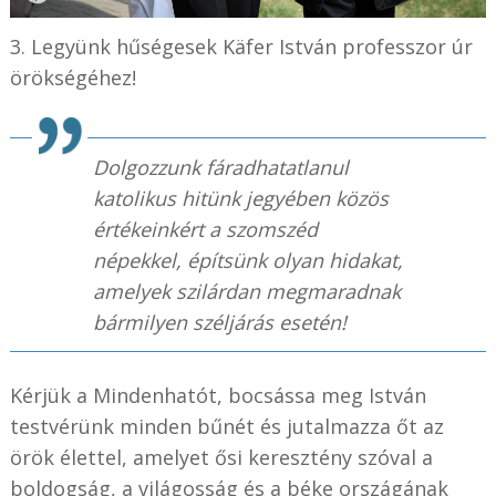
3. Legyünk hűségesek Käfer István professzor úr
örökségéhez!
Dolgozzunk fáradhatatlanul
katolikus hitünk jegyében közös
értékeinkért a szomszéd
népekkel, építsünk olyan hidakat,
amelyek szilárdan megmaradnak
bármilyen széljárás esetén!
Kérjük a Mindenhatót, bocsássa meg István
testvérünk minden bűnét és jutalmazza őt az
örök élettel, amelyet ősi keresztény szóval a
boldogság, a világosság és a béke országának