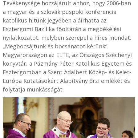
Tevékenysége hozzájárult ahhoz, hogy 2006-ban
a magyar és a szlovák püspöki konferencia
katolikus hitünk jegyében aláírhatta az
Esztergomi Bazilika főoltárán a megbékélési
nyilatkozatot, melyben szerepel a híres mondat:
„Megbocsájtunk és bocsánatot kérünk”.
Magyarországon az ELTE, az Országos Széchenyi
könyvtár, a Pázmány Péter Katolikus Egyetem és
Esztergomban a Szent Adalbert Közép- és Kelet-
Európa Kutatásokért Alapítvány őrzi emlékét és
folytatja munkásságát.