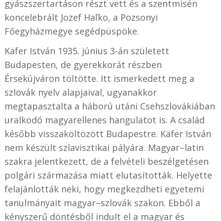
gyászszertartáson részt vett és a szentmisén
koncelebrált Jozef Haľko, a Pozsonyi
Főegyházmegye segédpüspöke.
Käfer István 1935. június 3-án született
Budapesten, de gyerekkorát részben
Érsekújváron töltötte. Itt ismerkedett meg a
szlovák nyelv alapjaival, ugyanakkor
megtapasztalta a háború utáni Csehszlovákiában
uralkodó magyarellenes hangulatot is. A család
később visszaköltözött Budapestre. Käfer István
nem készült szlavisztikai pályára. Magyar–latin
szakra jelentkezett, de a felvételi beszélgetésen
polgári származása miatt elutasították. Helyette
felajánlották neki, hogy megkezdheti egyetemi
tanulmányait magyar–szlovák szakon. Ebből a
kényszerű döntésből indult el a magyar és