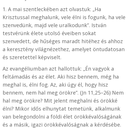
1. A mai szentleckében azt olvastuk: „Ha
Krisztussal meghalunk, vele élni is fogunk, ha vele
szenvedünk, majd vele uralkodunk”. István
testvérünk élete utolsó éveiben sokat
szenvedett, de hűséges maradt hitéhez és ahhoz
a keresztény világnézethez, amelyet öntudatosan
és szeretettel képviselt.
Az evangéliumban azt hallottuk: „Én vagyok a
feltámadás és az élet. Aki hisz bennem, még ha
meghal is, élni fog. Az, aki úgy él, hogy hisz
bennem, nem hal meg örökre”. (Jn 11,25–26) Nem
hal meg örökre? Mit jelent meghalni és örökké
élni? Mikor idős elhunytat temetünk, alkalmunk
van belegondolni a földi élet örökkévalóságának
és a másik, igazi örökkévalóságnak a kérdésébe.