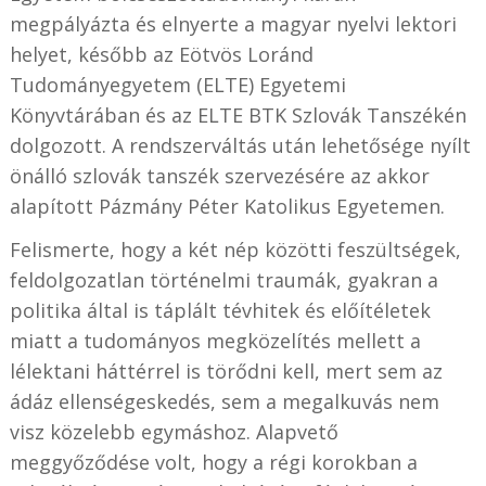
megpályázta és elnyerte a magyar nyelvi lektori
helyet, később az Eötvös Loránd
Tudományegyetem (ELTE) Egyetemi
Könyvtárában és az ELTE BTK Szlovák Tanszékén
dolgozott. A rendszerváltás után lehetősége nyílt
önálló szlovák tanszék szervezésére az akkor
alapított Pázmány Péter Katolikus Egyetemen.
Felismerte, hogy a két nép közötti feszültségek,
feldolgozatlan történelmi traumák, gyakran a
politika által is táplált tévhitek és előítéletek
miatt a tudományos megközelítés mellett a
lélektani háttérrel is törődni kell, mert sem az
ádáz ellenségeskedés, sem a megalkuvás nem
visz közelebb egymáshoz. Alapvető
meggyőződése volt, hogy a régi korokban a