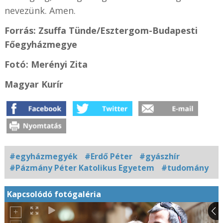
nevezünk. Amen.
Forrás: Zsuffa Tünde/Esztergom-Budapesti
Főegyházmegye
Fotó: Merényi Zita
Magyar Kurír
#egyházmegyék
#Erdő Péter
#gyászhír
#Pázmány Péter Katolikus Egyetem
#tudomány
Kapcsolódó fotógaléria