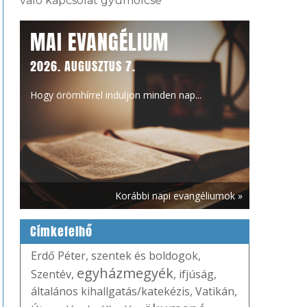
való kapcsolat gyümölcse
MAI EVANGÉLIUM
2026. AUGUSZTUS 7.
Hogy örömhírrel induljon minden nap...
Korábbi napi evangéliumok »
Címkefelhő
Erdő Péter
,
szentek és boldogok
,
egyházmegyék
Szentév
,
,
ifjúság
,
általános kihallgatás/katekézis
,
Vatikán
,