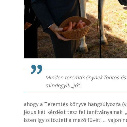
Minden teremtménynek fontos és s
mindegyik „jó”,
ahogy a Teremtés könyve hangsúlyozza (vö 
Jézus két kérdést tesz fel tanítványainak
Isten így öltözteti a mező füvét, ... vajon 