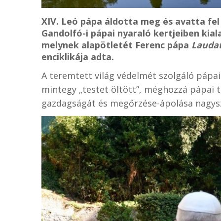
XIV. Leó pápa áldotta meg és avatta fel
Gandolfó-i pápai nyaraló kertjeiben kial
melynek alapötletét Ferenc pápa
Laudat
enciklikája adta.
A teremtett világ védelmét szolgáló pápa
mintegy „testet öltött”, méghozzá pápai 
gazdagságát és megőrzése-ápolása nagysz