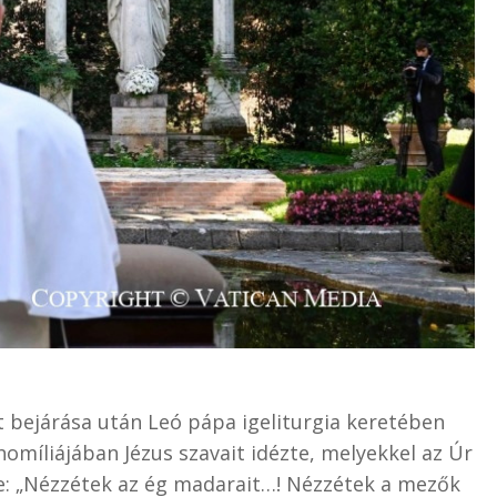
t bejárása után Leó pápa igeliturgia keretében
homíliájában Jézus szavait idézte, melyekkel az Úr
e: „Nézzétek az ég madarait…! Nézzétek a mezők