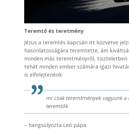
Teremtő és teretmény
Jézus a teremtés kapcsán itt közvetve jelz
hasonlatosságára teremtette, ám kiváltsá
minden más teremtményről, tiszteletben 
tehát minden ember számára igazi hivatást
is elfelejtenénk:
mi csak teremtmények vagyunk a 
teremtők
– hangsúlyozta Leó pápa.