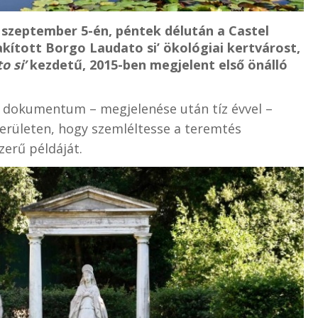
 szeptember 5-én, péntek délután a Castel
akított Borgo Laudato si’ ökológiai kertvárost,
o si’
kezdetű, 2015-ben megjelent első önálló
i dokumentum – megjelenése után tíz évvel –
területen, hogy szemléltesse a teremtés
erű példáját.