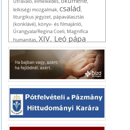
ökumené
Útravaló
,
elmélkedés
,
,
család
lelkiségi mozgalmak
,
,
liturgikus jegyzet
,
pápaválasztás
(konklávé)
,
könyv- és filmajánló
,
Úrangyala/Regina Coeli
,
Magnifica
XIV. Leó pápa
humanitas
,