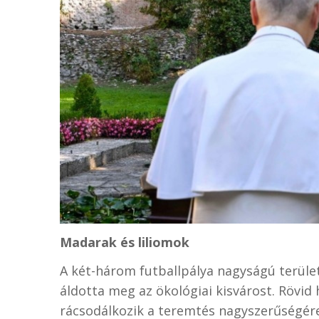
Madarak és liliomok
A két-három futballpálya nagyságú terüle
áldotta meg az ökológiai kisvárost. Rövid 
rácsodálkozik a teremtés nagyszerűségér