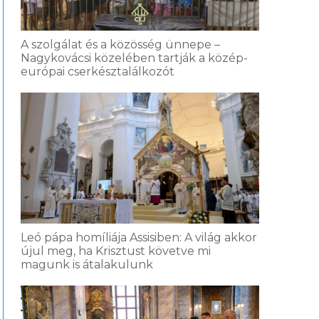
A szolgálat és a közösség ünnepe –
Nagykovácsi közelében tartják a közép-
európai cserkésztalálkozót
Leó pápa homíliája Assisiben: A világ akkor
újul meg, ha Krisztust követve mi
magunk is átalakulunk