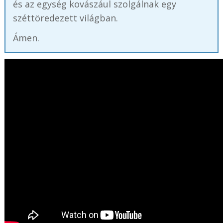
és az egység kovászául szolgálnak egy
széttöredezett világban.
Ámen.