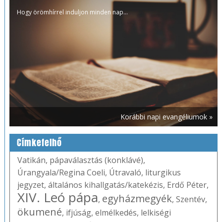
Hogy örömhírrel induljon minden nap...
Korábbi napi evangéliumok »
Címkefelhő
Vatikán
,
pápaválasztás (konklávé)
,
Úrangyala/Regina Coeli
,
Útravaló
,
liturgikus
jegyzet
,
általános kihallgatás/katekézis
,
Erdő Péter
,
XIV. Leó pápa
egyházmegyék
,
,
Szentév
,
ökumené
,
ifjúság
,
elmélkedés
,
lelkiségi