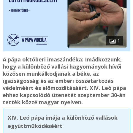
1
A pápa októberi imaszándéka: Imádkozzunk,
hogy a különböző vallási hagyományok hívői
közösen munkálkodjanak a béke, az
igazságosság és az emberi összetartozás
védelméért és előmozdításáért. XIV. Leó pápa
ehhez kapcsolódó üzenetét szeptember 30-án
tették közzé magyar nyelven.
XIV. Leó pápa imája a különböző vallások
együttműködéséért