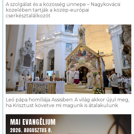
A szolgálat és a közösség ünnepe – Nagykovácsi
közelében tartják a közép-európai
cserkésztalálkozót
Leó pápa homíliája Assisiben: A világ akkor újul meg,
ha Krisztust követve mi magunk is átalakulunk
MAI EVANGÉLIUM
2026. AUGUSZTUS 8.