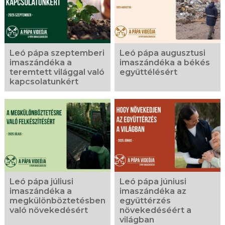
Leó pápa szeptemberi
Leó pápa augusztusi
imaszándéka a
imaszándéka a békés
teremtett világgal való
együttélésért
kapcsolatunkért
Leó pápa júliusi
Leó pápa júniusi
imaszándéka a
imaszándéka az
megkülönböztetésben
együttérzés
való növekedésért
növekedéséért a
világban