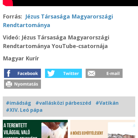
Forrás:
Jézus Társasága Magyarországi
Rendtartománya
Videó: Jézus Társasága Magyarországi
Rendtartománya YouTube-csatornája
Magyar Kurír
#imádság
#vallásközi párbeszéd
#Vatikán
#XIV. Leó pápa
Kapcsolódó
fotógaléria