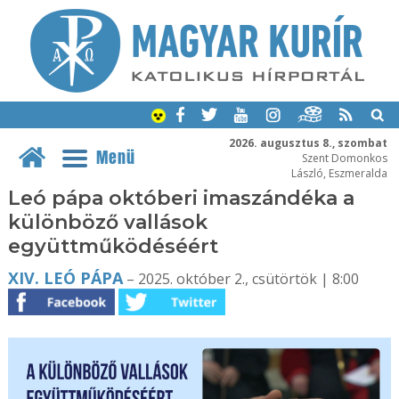
2026. augusztus 8., szombat
Menü
Szent Domonkos
László, Eszmeralda
Leó pápa októberi imaszándéka a
különböző vallások
együttműködéséért
XIV. LEÓ PÁPA
– 2025. október 2., csütörtök | 8:00