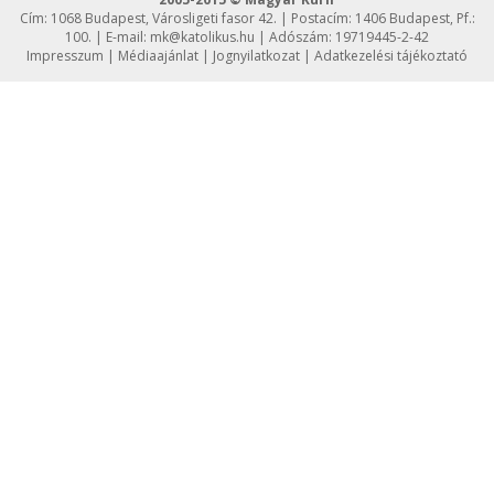
Cím: 1068 Budapest, Városligeti fasor 42. | Postacím: 1406 Budapest, Pf.:
100. | E-mail:
mk@katolikus.hu
| Adószám: 19719445-2-42
Impresszum
|
Médiaajánlat
|
Jognyilatkozat
|
Adatkezelési tájékoztató