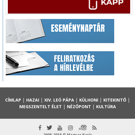
|
|
|
|
|
CÍMLAP
HAZAI
XIV. LEÓ PÁPA
KÜLHONI
KITEKINTŐ
|
|
MEGSZENTELT ÉLET
NÉZŐPONT
KULTÚRA
2005-2015 © Magyar Kurír