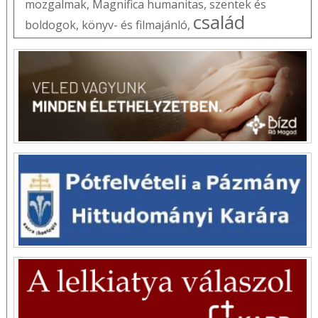
mozgalmak
,
Magnifica humanitas
,
szentek és
család
boldogok
,
könyv- és filmajánló
,