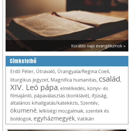
Korábbi napi evangéliumok »
Címkefelhő
Erdő Péter
,
Útravaló
,
Úrangyala/Regina Coeli
,
család
liturgikus jegyzet
,
Magnifica humanitas
,
,
XIV. Leó pápa
,
elmélkedés
,
könyv- és
filmajánló
,
pápaválasztás (konklávé)
,
ifjúság
,
általános kihallgatás/katekézis
,
Szentév
,
ökumené
,
lelkiségi mozgalmak
,
szentek és
egyházmegyék
boldogok
,
,
Vatikán