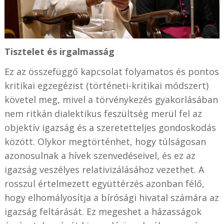
Tisztelet és irgalmasság
Ez az összefüggő kapcsolat folyamatos és pontos
kritikai egzegézist (történeti-kritikai módszert)
követel meg, mivel a törvénykezés gyakorlásában
nem ritkán dialektikus feszültség merül fel az
objektív igazság és a szeretetteljes gondoskodás
között. Olykor megtörténhet, hogy túlságosan
azonosulnak a hívek szenvedéseivel, és ez az
igazság veszélyes relativizálásához vezethet. A
rosszul értelmezett együttérzés azonban félő,
hogy elhomályosítja a bírósági hivatal számára az
igazság feltárását. Ez megeshet a házasságok