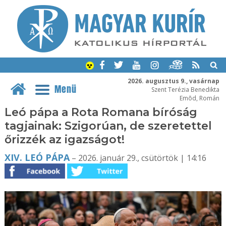
2026. augusztus 9., vasárnap
Menü
Szent Terézia Benedikta
Emõd, Román
Leó pápa a Rota Romana bíróság
tagjainak: Szigorúan, de szeretettel
őrizzék az igazságot!
XIV. LEÓ PÁPA
– 2026. január 29., csütörtök | 14:16