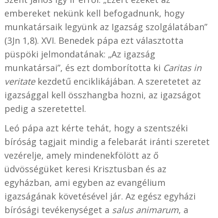
embereket nekünk kell befogadnunk, hogy
munkatársaik legyünk az Igazság szolgálatában”
(3Jn 1,8). XVI. Benedek pápa ezt választotta
püspöki jelmondatának: „Az igazság
munkatársai”, és ezt domborította ki
Caritas in
veritate
kezdetű enciklikájában. A szeretetet az
igazsággal kell összhangba hozni, az igazságot
pedig a szeretettel.
Leó pápa azt kérte tehát, hogy a szentszéki
bíróság tagjait mindig a felebarát iránti szeretet
vezérelje, amely mindenekfölött az ő
üdvösségüket keresi Krisztusban és az
egyházban, ami egyben az evangélium
igazságának követésével jár. Az egész egyházi
bírósági tevékenységet a
salus animarum
, a