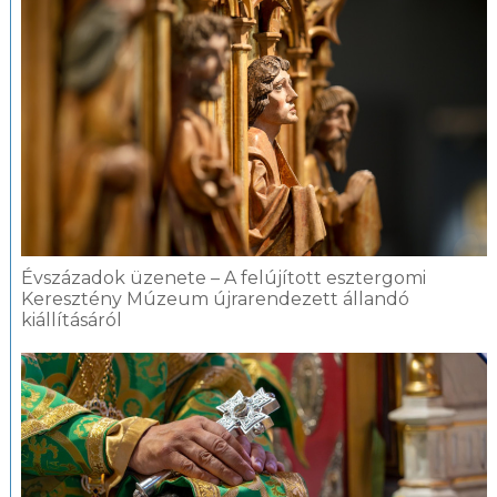
Évszázadok üzenete – A felújított esztergomi
Keresztény Múzeum újrarendezett állandó
kiállításáról