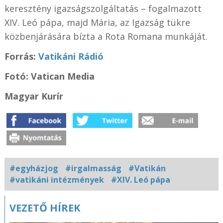
keresztény igazságszolgáltatás – fogalmazott
XIV. Leó pápa, majd Mária, az Igazság tükre
közbenjárására bízta a Rota Romana munkáját.
Forrás:
Vatikáni Rádió
Fotó: Vatican Media
Magyar Kurír
#egyházjog
#irgalmasság
#Vatikán
#vatikáni intézmények
#XIV. Leó pápa
Kapcsolódó
VEZETŐ HÍREK
fotógaléria