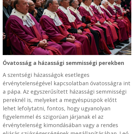
Óvatosság a házassági semmisségi perekben
A szentségi házasságok esetleges
érvénytelenségével kapcsolatban óvatosságra int
a pápa. Az egyszerűsített házassági semmisségi
pereknél is, melyeket a megyéspüspök előtt
lehet lefolytatni, fontos, hogy ugyanolyan
figyelemmel és szigorúan járjanak el az
érvénytelenség kimondásában vagy a rendes
eljárás szükségességének megállapításában. Leó