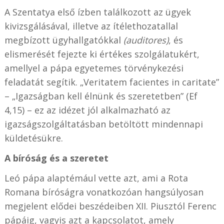
A Szentatya első ízben találkozott az ügyek
kivizsgálásával, illetve az ítélethozatallal
megbízott ügyhallgatókkal
(auditores)
, és
elismerését fejezte ki értékes szolgálatukért,
amellyel a pápa egyetemes törvénykezési
feladatát segítik. „Veritatem facientes in caritate”
– „Igazságban kell élnünk és szeretetben” (Ef
4,15) – ez az idézet jól alkalmazható az
igazságszolgáltatásban betöltött mindennapi
küldetésükre.
A bíróság és a szeretet
Leó pápa alaptémául vette azt, ami a Rota
Romana bíróságra vonatkozóan hangsúlyosan
megjelent elődei beszédeiben XII. Piusztól Ferenc
pápáig, vagyis azt a kapcsolatot, amely