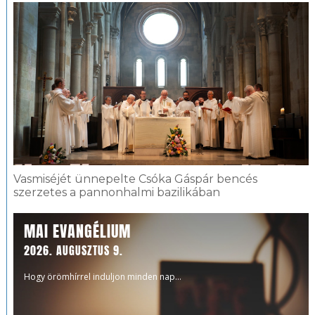
Vasmiséjét ünnepelte Csóka Gáspár bencés
szerzetes a pannonhalmi bazilikában
MAI EVANGÉLIUM
2026. AUGUSZTUS 9.
Hogy örömhírrel induljon minden nap...