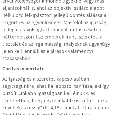
érvénytelenségét kimondó ügyeknél vagy más
eljárásoknál is, ahol az objektív, szilárd alapot
nélkülöző lelkipásztori jellegű döntés aláássa a
szigort és az egyenlőséget. Másfelől az igazság
hideg és távolságtartó megállapítása esetén
háttérbe szorul az emberek iránti szeretet, a
tisztelet és az irgalmasság, melyeknek ugyanúgy
jelen kell lenniük az eljárások valamennyi
szakaszában.
Caritas in veritate
Az igazság és a szeretet kapcsolatában
segítségünkre lehet Pál apostol tanítása, aki így
buzdít: „Inkább igazságban kell élnünk, és
szeretetben, hogy egyre inkább összeforrjunk a
Fővel: Krisztussal” (Ef 4,15) – mutatott rá a pápa.
Szent János így ír erről: „Ezért ezeket az