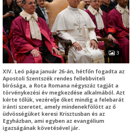
3
XIV. Leó pápa január 26-án, hétfőn fogadta az
Apostoli Szentszék rendes fellebbviteli
bírósága, a Rota Romana négyszáz tagját a
törvénykezési év megkezdése alkalmából. Azt
kérte tőlük, vezérelje őket mindig a felebarát
iránti szeretet, amely mindenekfölött az ő
üdvösségüket keresi Krisztusban és az
Egyházban, ami egyben az evangélium
igazságának követésével jár.