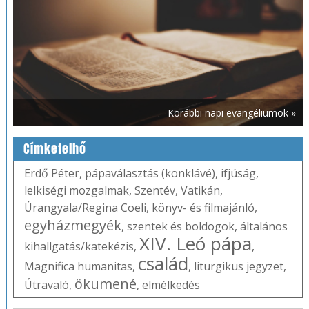
Korábbi napi evangéliumok »
Címkefelhő
Erdő Péter
,
pápaválasztás (konklávé)
,
ifjúság
,
lelkiségi mozgalmak
,
Szentév
,
Vatikán
,
Úrangyala/Regina Coeli
,
könyv- és filmajánló
,
egyházmegyék
,
szentek és boldogok
,
általános
XIV. Leó pápa
kihallgatás/katekézis
,
,
család
Magnifica humanitas
,
,
liturgikus jegyzet
,
ökumené
Útravaló
,
,
elmélkedés