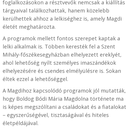
foglalkozásokon a résztvevők nemcsak a kiállítás
tárgyaival találkozhattak, hanem közelebb
kerülhettek ahhoz a lelkiséghez is, amely Magdi
életét meghatározta.
A programok mellett fontos szerepet kaptak a
lelki alkalmak is. Többen keresték fel a Szent
Mihály-főszékesegyházban elhelyezett ereklyét,
ahol lehetőség nyílt személyes imaszándékok
elhelyezésére és csendes elmélyülésre is. Sokan
éltek ezzel a lehetőséggel.
A Magdihoz kapcsolódó programok jól mutatták,
hogy Boldog Bódi Mária Magdolna története ma
is képes megszólítani a családokat és a fiatalokat
– egyszerűségével, tisztaságával és hiteles
életpéldájával.