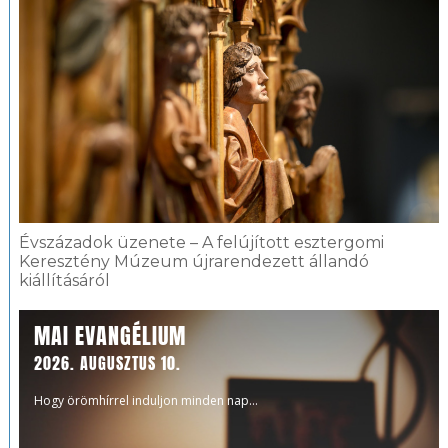
Évszázadok üzenete – A felújított esztergomi
Keresztény Múzeum újrarendezett állandó
kiállításáról
MAI EVANGÉLIUM
2026. AUGUSZTUS 10.
Hogy örömhírrel induljon minden nap...