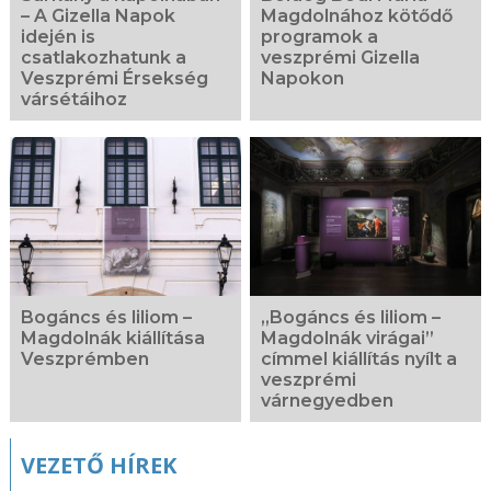
– A Gizella Napok
Magdolnához kötődő
idején is
programok a
csatlakozhatunk a
veszprémi Gizella
Veszprémi Érsekség
Napokon
vársétáihoz
Bogáncs és liliom –
„Bogáncs és liliom –
Magdolnák kiállítása
Magdolnák virágai”
Veszprémben
címmel kiállítás nyílt a
veszprémi
várnegyedben
VEZETŐ HÍREK