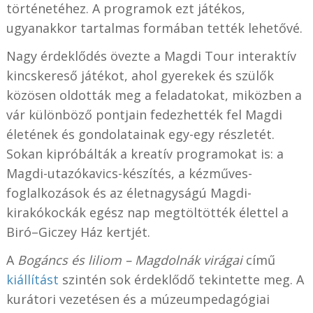
történetéhez. A programok ezt játékos,
ugyanakkor tartalmas formában tették lehetővé.
Nagy érdeklődés övezte a Magdi Tour interaktív
kincskereső játékot, ahol gyerekek és szülők
közösen oldották meg a feladatokat, miközben a
vár különböző pontjain fedezhették fel Magdi
életének és gondolatainak egy-egy részletét.
Sokan kipróbálták a kreatív programokat is: a
Magdi-utazókavics-készítés, a kézműves-
foglalkozások és az életnagyságú Magdi-
kirakókockák egész nap megtöltötték élettel a
Biró–Giczey Ház kertjét.
A
Bogáncs és liliom – Magdolnák virágai
című
kiállítást
szintén sok érdeklődő tekintette meg. A
kurátori vezetésen és a múzeumpedagógiai