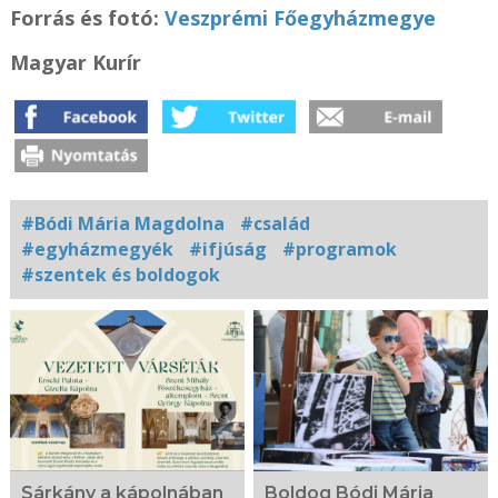
Forrás és f
otó:
Veszprémi Főegyházmegye
Magyar Kurír
#Bódi Mária Magdolna
#család
#egyházmegyék
#ifjúság
#programok
#szentek és boldogok
Kapcsolódó
fotógaléria
Sárkány a kápolnában
Boldog Bódi Mária