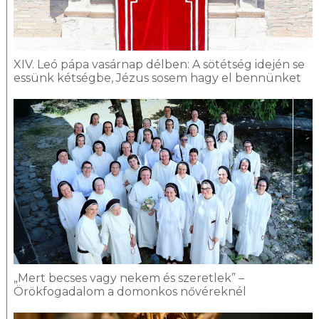
XIV. Leó pápa vasárnap délben: A sötétség idején se
essünk kétségbe, Jézus sosem hagy el bennünket
„Mert becses vagy nekem és szeretlek” –
Örökfogadalom a domonkos nővéreknél