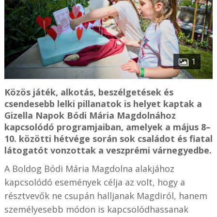
1
Közös játék, alkotás, beszélgetések és
csendesebb lelki pillanatok is helyet kaptak a
Gizella Napok Bódi Mária Magdolnához
kapcsolódó programjaiban, amelyek a május 8–
10. közötti hétvége során sok családot és fiatal
látogatót vonzottak a veszprémi várnegyedbe.
A Boldog Bódi Mária Magdolna alakjához
kapcsolódó események célja az volt, hogy a
résztvevők ne csupán halljanak Magdiról, hanem
személyesebb módon is kapcsolódhassanak