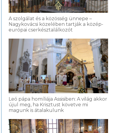
A szolgálat és a közösség ünnepe –
Nagykovácsi közelében tartják a közép-
európai cserkésztalálkozót
Leó pápa homíliája Assisiben: A világ akkor
újul meg, ha Krisztust követve mi
magunk is átalakulunk