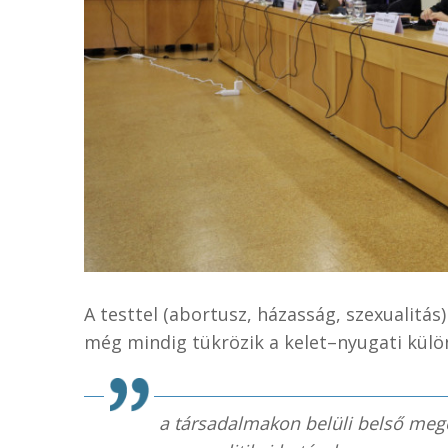
A testtel (abortusz, házasság, szexualitás)
még mindig tükrözik a kelet–nyugati külö
a társadalmakon belüli belső me