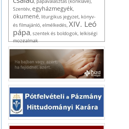
,
pápaválasztás (konklávé)
,
egyházmegyék
Szentév
,
,
ökumené
,
liturgikus jegyzet
,
könyv-
XIV. Leó
és filmajánló
,
elmélkedés
,
pápa
,
szentek és boldogok
,
lelkiségi
mozgalmak