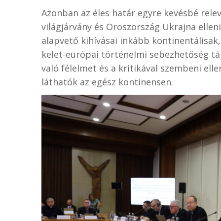
Azonban az éles határ egyre kevésbé relev
világjárvány és Oroszország Ukrajna ellen
alapvető kihívásai inkább kontinentálisak,
kelet-európai történelmi sebezhetőség táp
való félelmet és a kritikával szembeni el
láthatók az egész kontinensen.