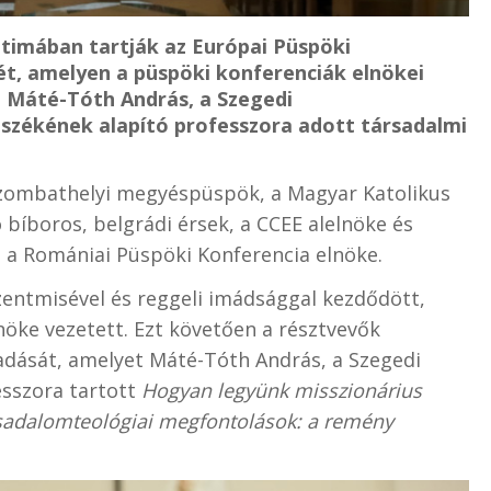
Fatimában tartják az Európai Püspöki
t, amelyen a püspöki konferenciák elnökei
n Máté-Tóth András, a Szegedi
zékének alapító professzora adott társadalmi
 szombathelyi megyéspüspök, a Magyar Katolikus
bíboros, belgrádi érsek, a CCEE alelnöke és
 a Romániai Püspöki Konferencia elnöke.
zentmisével és reggeli imádsággal kezdődött,
lnöke vezetett. Ezt követően a résztvevők
adását, amelyet Máté-Tóth András, a Szegedi
sszora tartott
Hogyan legyünk misszionárius
rsadalomteológiai megfontolások: a remény