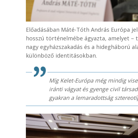
Előadásában Máté-Tóth András Európa jel
hosszú történelmébe ágyazta, amelyet – 
nagy egyházszakadás és a hidegháború al
különböző identitásokban.
Míg Kelet-Európa még mindig viseli
iránti vágyat és gyenge civil tár
gyakran a lemaradottság sztereotípi