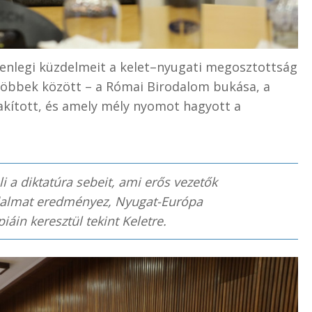
enlegi küzdelmeit a kelet–nyugati megosztottság
többek között – a Római Birodalom bukása, a
akított, és amely mély nyomot hagyott a
 a diktatúra sebeit, ami erős vezetők
sadalmat eredményez, Nyugat-Európa
áin keresztül tekint Keletre.