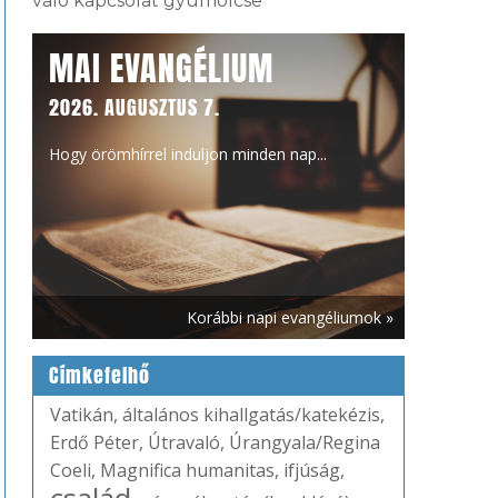
való kapcsolat gyümölcse
MAI EVANGÉLIUM
2026. AUGUSZTUS 7.
Hogy örömhírrel induljon minden nap...
Korábbi napi evangéliumok »
Címkefelhő
Vatikán
,
általános kihallgatás/katekézis
,
Erdő Péter
,
Útravaló
,
Úrangyala/Regina
Coeli
,
Magnifica humanitas
,
ifjúság
,
család