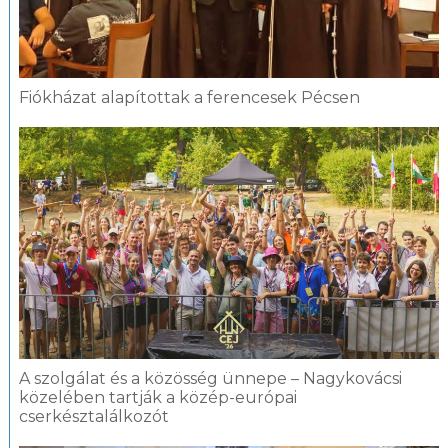
Fiókházat alapítottak a ferencesek Pécsen
A szolgálat és a közösség ünnepe – Nagykovácsi
közelében tartják a közép-európai
cserkésztalálkozót