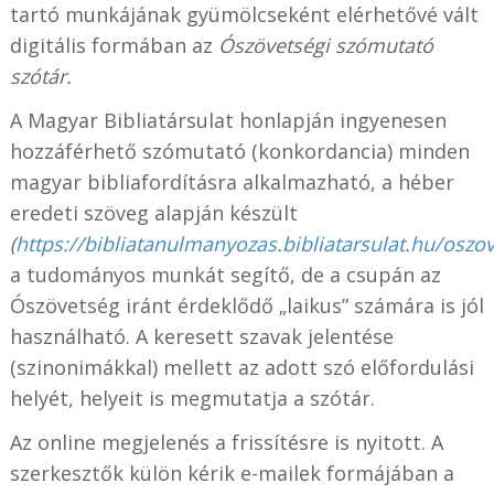
tartó munkájának gyümölcseként elérhetővé vált
digitális formában az
Ószövetségi szómutató
szótár.
A Magyar Bibliatársulat honlapján ingyenesen
hozzáférhető szómutató (konkordancia) minden
magyar bibliafordításra alkalmazható, a héber
eredeti szöveg alapján készült
(
https://bibliatanulmanyozas.bibliatarsulat.hu/osz
a tudományos munkát segítő, de a csupán az
Ószövetség iránt érdeklődő „laikus” számára is jól
használható. A keresett szavak jelentése
(szinonimákkal) mellett az adott szó előfordulási
helyét, helyeit is megmutatja a szótár.
Az online megjelenés a frissítésre is nyitott. A
szerkesztők külön kérik e-mailek formájában a