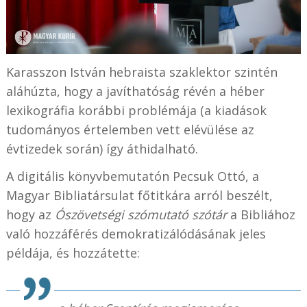
Karasszon István hebraista szaklektor szintén
aláhúzta, hogy a javíthatóság révén a héber
lexikográfia korábbi problémája (a kiadások
tudományos értelemben vett elévülése az
évtizedek során) így áthidalható.
A
digitális könyvbemutatón
Pecsuk Ottó, a
Magyar Bibliatársulat főtitkára arról beszélt,
hogy az
Ószövetségi szómutató szótár
a Bibliához
való hozzáférés demokratizálódásának jeles
példája, és hozzátette: