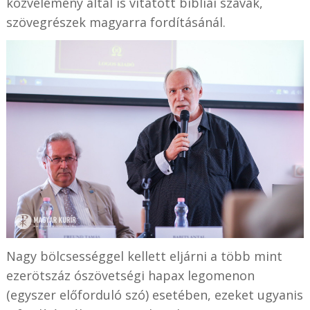
közvélemény által is vitatott bibliai szavak,
szövegrészek magyarra fordításánál.
Nagy bölcsességgel kellett eljárni a több mint
ezerötszáz ószövetségi hapax legomenon
(egyszer előforduló szó) esetében, ezeket ugyanis