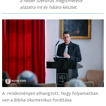
a héber Szentírás megismerése
alázatra int és hálára késztet.
A
rendezvényen
elhangzott, hogy folyamatban
van a Biblia ökumenikus fordítása.