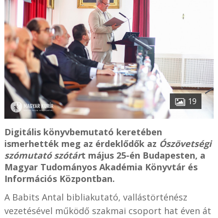
19
Digitális könyvbemutató keretében
ismerhették meg az érdeklődők az
Ószövetségi
szómutató szótár
t május 25-én Budapesten, a
Magyar Tudományos Akadémia Könyvtár és
Információs Központban.
A Babits Antal bibliakutató, vallástörténész
vezetésével működő szakmai csoport hat éven át