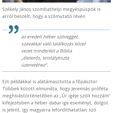
Székely János szombathelyi megyéspüspök is
arról beszélt, hogy a szómutató révén
az eredeti héber szöveggel,
szavakkal való találkozás közel
vezet mindenkit a Biblia
„életerős, kristálytiszta
üzenetéhez”.
Ezt példákkal is alátámasztotta a főpásztor.
Többek között elmondta, hogy Jeremiás próféta
meghívástörténetében az „Úr igéje szólt hozzám”
kifejezésben a héber
dabar
ige eseményt, dolgot
is jelent, így magyarra lefordíthatatlan; szó