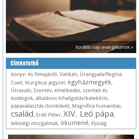
Korábbi napi evangéliumok »
Címkefelhő
könyv- és filmajánló
,
Vatikán
,
Úrangyala/Regina
egyházmegyék
Coeli
,
liturgikus jegyzet
,
,
Útravaló
,
Szentév
,
elmélkedés
,
szentek és
boldogok
,
általános kihallgatás/katekézis
,
pápaválasztás (konklávé)
,
Magnifica humanitas
,
család
XIV. Leó pápa
,
Erdő Péter
,
,
ökumené
lelkiségi mozgalmak
,
,
ifjúság