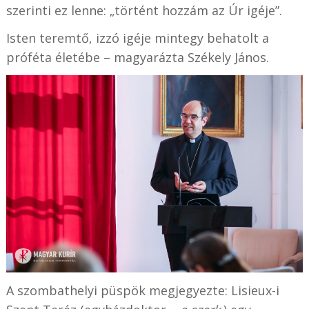
szerinti ez lenne: „történt hozzám az Úr igéje”.
Isten teremtő, izzó igéje mintegy behatolt a
próféta életébe – magyarázta Székely János.
A szombathelyi püspök megjegyezte: Lisieux-i