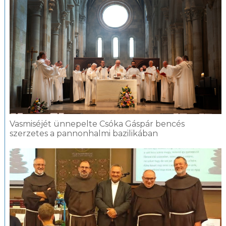
Vasmiséjét ünnepelte Csóka Gáspár bencés
szerzetes a pannonhalmi bazilikában