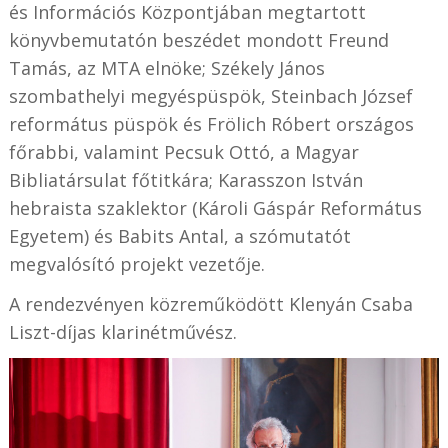
és Információs Központjában megtartott
könyvbemutatón beszédet mondott Freund
Tamás, az MTA elnöke; Székely János
szombathelyi megyéspüspök, Steinbach József
református püspök és Frölich Róbert országos
főrabbi, valamint Pecsuk Ottó, a Magyar
Bibliatársulat főtitkára; Karasszon István
hebraista szaklektor (Károli Gáspár Református
Egyetem) és Babits Antal, a szómutatót
megvalósító projekt vezetője.
A rendezvényen közreműködött Klenyán Csaba
Liszt-díjas klarinétművész.