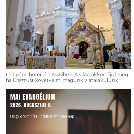
Leó pápa homíliája Assisiben: A világ akkor újul meg,
ha Krisztust követve mi magunk is átalakulunk
MAI EVANGÉLIUM
2026. AUGUSZTUS 8.
Hogy örömhírrel induljon minden nap...