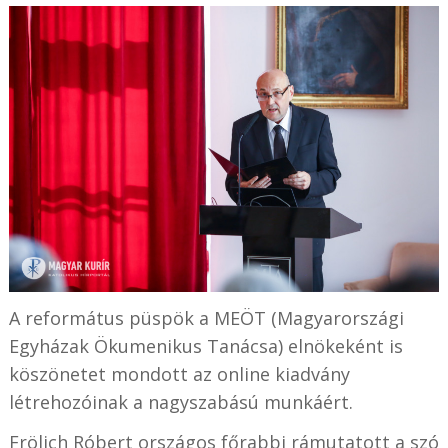
A református püspök a MEÖT (Magyarországi
Egyházak Ökumenikus Tanácsa) elnökeként is
köszönetet mondott az online kiadvány
létrehozóinak a nagyszabású munkáért.
Frölich Róbert országos főrabbi rámutatott a szó