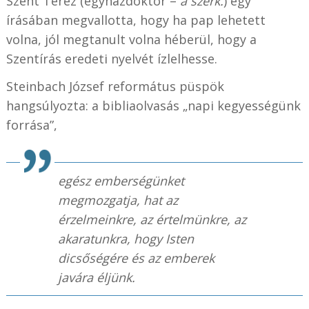
Szent Teréz (egyházdoktor –
a szerk.
) egy
írásában megvallotta, hogy ha pap lehetett
volna, jól megtanult volna héberül, hogy a
Szentírás eredeti nyelvét ízlelhesse.
Steinbach József református püspök
hangsúlyozta: a bibliaolvasás „napi kegyességünk
forrása”,
egész emberségünket
megmozgatja, hat az
érzelmeinkre, az értelmünkre, az
akaratunkra, hogy Isten
dicsőségére és az emberek
javára éljünk.