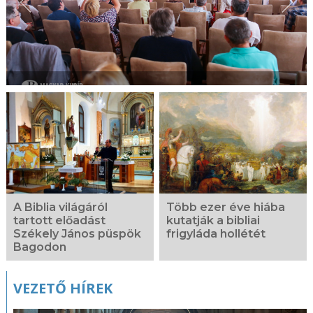
A Biblia világáról
Több ezer éve hiába
tartott előadást
kutatják a bibliai
Székely János püspök
frigyláda hollétét
Bagodon
VEZETŐ HÍREK