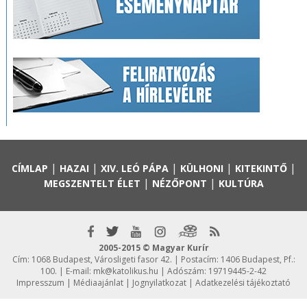
|
|
|
|
|
CÍMLAP
HAZAI
XIV. LEÓ PÁPA
KÜLHONI
KITEKINTŐ
|
|
MEGSZENTELT ÉLET
NÉZŐPONT
KULTÚRA
2005-2015 © Magyar Kurír
Cím: 1068 Budapest, Városligeti fasor 42. | Postacím: 1406 Budapest, Pf.:
100. | E-mail:
mk@katolikus.hu
| Adószám: 19719445-2-42
Impresszum
|
Médiaajánlat
|
Jognyilatkozat
|
Adatkezelési tájékoztató