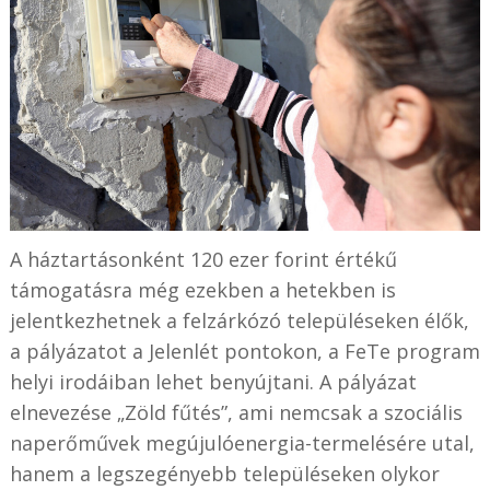
A háztartásonként 120 ezer forint értékű
támogatásra még ezekben a hetekben is
jelentkezhetnek a felzárkózó településeken élők,
a pályázatot a Jelenlét pontokon, a FeTe program
helyi irodáiban lehet benyújtani. A pályázat
elnevezése „Zöld fűtés”, ami nemcsak a szociális
naperőművek megújulóenergia-termelésére utal,
hanem a legszegényebb településeken olykor