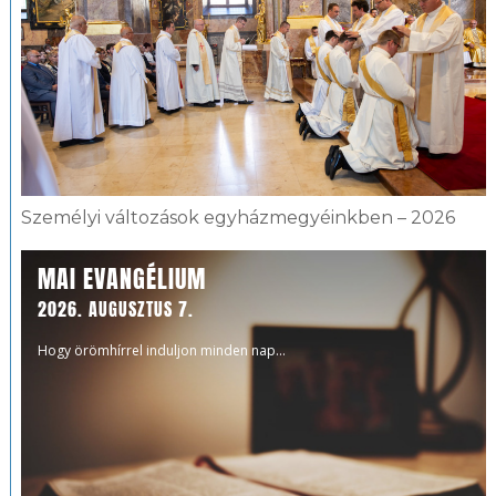
Személyi változások egyházmegyéinkben – 2026
MAI EVANGÉLIUM
2026. AUGUSZTUS 7.
Hogy örömhírrel induljon minden nap...