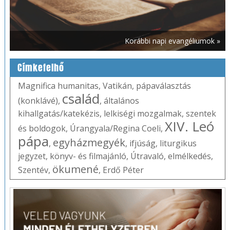
Korábbi napi evangéliumok »
Címkefelhő
Magnifica humanitas
,
Vatikán
,
pápaválasztás
család
(konklávé)
,
,
általános
kihallgatás/katekézis
,
lelkiségi mozgalmak
,
szentek
XIV. Leó
és boldogok
,
Úrangyala/Regina Coeli
,
pápa
egyházmegyék
,
,
ifjúság
,
liturgikus
jegyzet
,
könyv- és filmajánló
,
Útravaló
,
elmélkedés
,
ökumené
Szentév
,
,
Erdő Péter