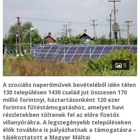
5
A szociális naperőművek bevételéből idén télen
130 településen 1430 család jut összesen 170
millió forintnyi, háztartásonként 120 ezer
forintos fűtéstámogatáshoz, amelyet havi
részletekben töltenek fel az előre fizetős
villanyórákra. A legszegényebb településeken
élők továbbra is pályázhatnak a támogatásra –
tájékoztatott a Magyar Máltai