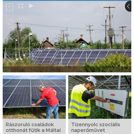
Rászoruló családok
Tizennyolc szociális
otthonát fűtik a Máltai
naperőművet