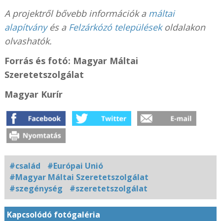
A projektről bővebb információk a
máltai
alapítvány
és a
Felzárkózó települések
oldalakon
olvashatók.
Forrás és fotó: Magyar Máltai
Szeretetszolgálat
Magyar Kurír
#család
#Európai Unió
#Magyar Máltai Szeretetszolgálat
#szegénység
#szeretetszolgálat
Kapcsolódó fotógaléria