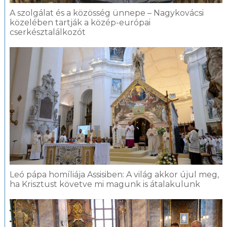
A szolgálat és a közösség ünnepe – Nagykovácsi
közelében tartják a közép-európai
cserkésztalálkozót
Leó pápa homíliája Assisiben: A világ akkor újul meg,
ha Krisztust követve mi magunk is átalakulunk