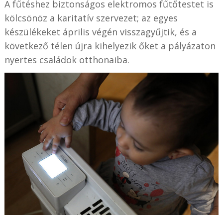
A fűtéshez biztonságos elektromos fűtőtestet is
kölcsönöz a karitatív szervezet; az egyes
készülékeket április végén visszagyűjtik, és a
következő télen újra kihelyezik őket a pályázaton
nyertes családok otthonaiba.