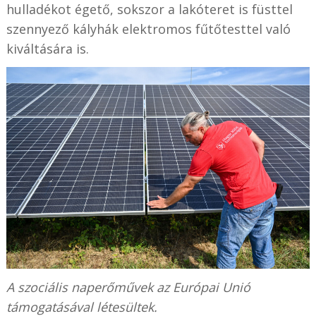
hulladékot égető, sokszor a lakóteret is füsttel
szennyező kályhák elektromos fűtőtesttel való
kiváltására is.
A szociális naperőművek az Európai Unió
támogatásával létesültek.