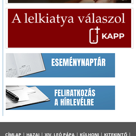
|
|
|
|
|
CÍMLAP
HAZAI
XIV. LEÓ PÁPA
KÜLHONI
KITEKINTŐ