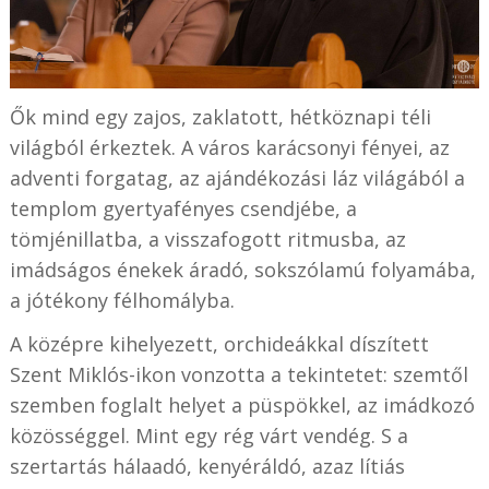
Ők mind egy zajos, zaklatott, hétköznapi téli
világból érkeztek. A város karácsonyi fényei, az
adventi forgatag, az ajándékozási láz világából a
templom gyertyafényes csendjébe, a
tömjénillatba, a visszafogott ritmusba, az
imádságos énekek áradó, sokszólamú folyamába,
a jótékony félhomályba.
A középre kihelyezett, orchideákkal díszített
Szent Miklós-ikon vonzotta a tekintetet: szemtől
szemben foglalt helyet a püspökkel, az imádkozó
közösséggel. Mint egy rég várt vendég. S a
szertartás hálaadó, kenyéráldó, azaz lítiás