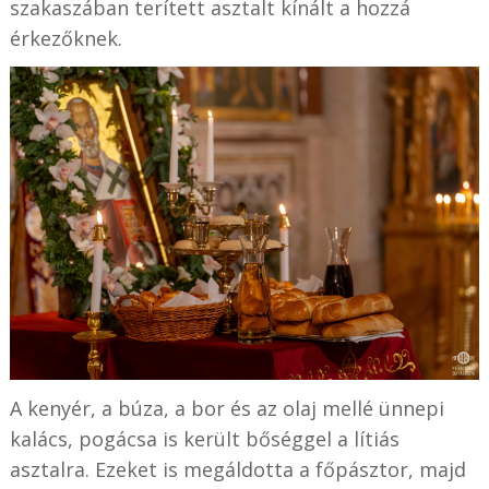
szakaszában terített asztalt kínált a hozzá
érkezőknek.
A kenyér, a búza, a bor és az olaj mellé ünnepi
kalács, pogácsa is került bőséggel a lítiás
asztalra. Ezeket is megáldotta a főpásztor, majd