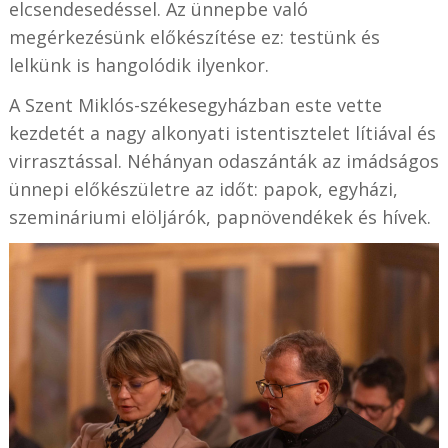
elcsendesedéssel. Az ünnepbe való
megérkezésünk előkészítése ez: testünk és
lelkünk is hangolódik ilyenkor.
A Szent Miklós-székesegyházban este vette
kezdetét a nagy alkonyati istentisztelet lítiával és
virrasztással. Néhányan odaszánták az imádságos
ünnepi előkészületre az időt: papok, egyházi,
szemináriumi elöljárók, papnövendékek és hívek.