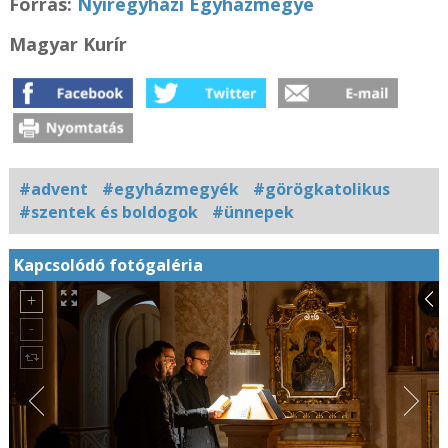
Forrás:
Nyíregyházi Egyházmegye
Magyar Kurír
#advent
#egyházmegyék
#görögkatolikus
#szentek és boldogok
#ünnepek
Kapcsolódó fotógaléria