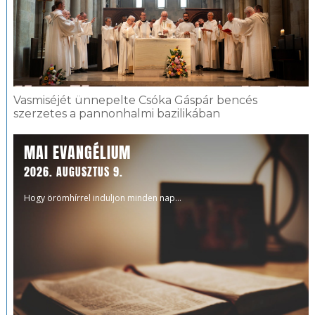
Vasmiséjét ünnepelte Csóka Gáspár bencés
szerzetes a pannonhalmi bazilikában
MAI EVANGÉLIUM
2026. AUGUSZTUS 9.
Hogy örömhírrel induljon minden nap...