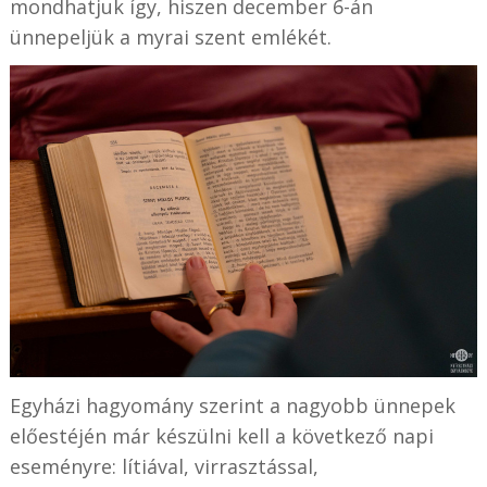
mondhatjuk így, hiszen december 6-án
ünnepeljük a myrai szent emlékét.
Egyházi hagyomány szerint a nagyobb ünnepek
előestéjén már készülni kell a következő napi
eseményre: lítiával, virrasztással,