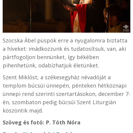
Szocska Ábel püspök erre a nyugalomra biztatta
a híveket: imádkozzunk és tudatosítsuk, van, aki
pártfogoljon bennünket, így békében
pihenhetünk, odabízhatjuk életünket.
Szent Miklóst, a székesegyház névadóját a
templom búcsúi ünnepén, pénteken hétköznapi
ünnepi rend szerinti szertartásokon, december 7-
én, szombaton pedig búcsúi Szent Liturgián
köszöntik majd.
Szöveg és fotó: P. Tóth Nóra