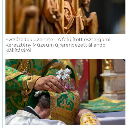
Évszázadok üzenete – A felújított esztergomi
Keresztény Múzeum újrarendezett állandó
kiállításáról