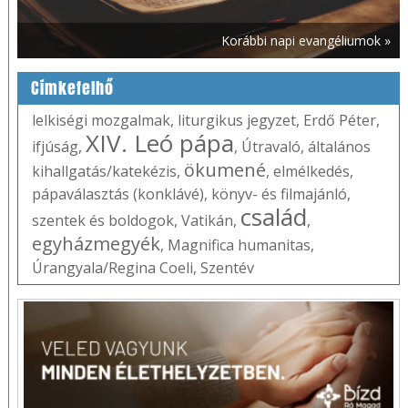
Korábbi napi evangéliumok »
Címkefelhő
lelkiségi mozgalmak
,
liturgikus jegyzet
,
Erdő Péter
,
XIV. Leó pápa
ifjúság
,
,
Útravaló
,
általános
ökumené
kihallgatás/katekézis
,
,
elmélkedés
,
pápaválasztás (konklávé)
,
könyv- és filmajánló
,
család
szentek és boldogok
,
Vatikán
,
,
egyházmegyék
,
Magnifica humanitas
,
Úrangyala/Regina Coeli
,
Szentév