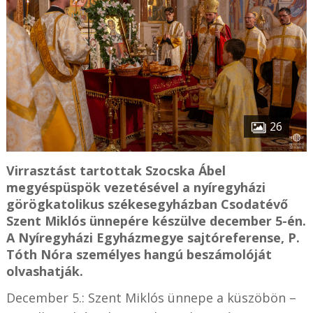
26
Virrasztást tartottak Szocska Ábel
megyéspüspök vezetésével a nyíregyházi
görögkatolikus székesegyházban Csodatévő
Szent Miklós ünnepére készülve december 5-én.
A Nyíregyházi Egyházmegye sajtóreferense, P.
Tóth Nóra személyes hangú beszámolóját
olvashatják.
December 5.: Szent Miklós ünnepe a küszöbön –